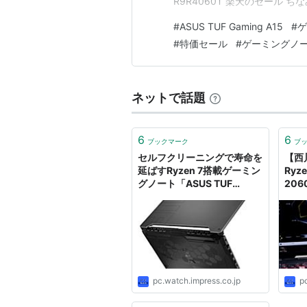
R9R4060T 楽天のセール
バイル会員や買い回り、エント
#
ASUS TUF Gaming A15
#
ゲ
#
特価セール
#
ゲーミングノ
ネットで話題
6
6
ブックマーク
ブ
セルフクリーニングで寿命を
【西
延ばすRyzen 7搭載ゲーミン
Ryze
グノート「ASUS TUF
20
Gaming A15/17」
トAS
A15
pc.watch.impress.co.jp
p