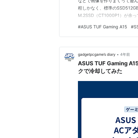
などで画像を作りまくって遊ん
程しかなく、標準のSSD512GB
M.2SSD（CT1000P1）
入ったシステムドライブを換
#
ASUS TUF Gaming A15
#
S
•
gadgetpcgame’s diary
4年前
ASUS TUF Gami
クで冷却してみた