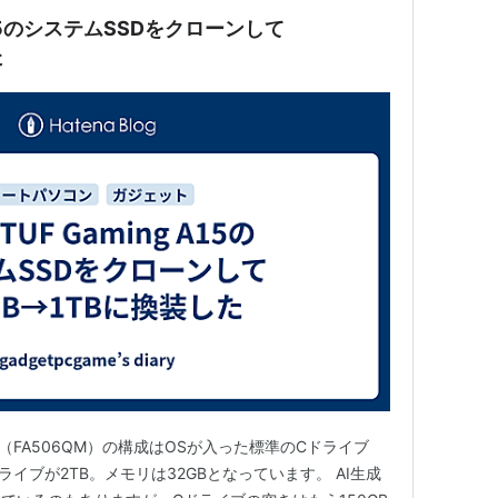
g A15のシステムSSDをクローンして
た
 A15（FA506QM）の構成はOSが入った標準のCドライブ
ドライブが2TB。メモリは32GBとなっています。 AI生成