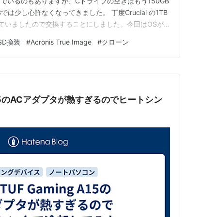
でいるのもありますが、Cドライブの空きはもう150GB
では少し心許なくなってきました。 丁度Crucial の1TB
が余っていましたので交換することにしました。今回はOSが
装した様子を紹介していきます。
SD換装
#
Acronis True Image
#
クローン
ng A15のACアダプタが熱すぎるのでヒートシン