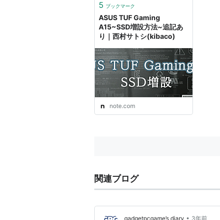
5
ブックマーク
ASUS TUF Gaming
A15~SSD増設方法~追記あ
り｜西村サトシ(kibaco)
note.com
関連ブログ
•
gadgetpcgame’s diary
3年前