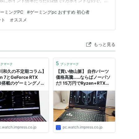
 ちなみにポイント倍率たったの2倍で7万ポイントなので、モ
リー…
ーミングPC
#
ゲーミングpc おすすめ 初心者
ート オススメ
もっと見る
5
ックマーク
ブックマーク
川和久の不定期コラム】
【買い物山脈】 自作パーツ
n 7とGeForce RTX
価格高騰……ならばノーパソ
60搭載のゲーミングノー
だ! 15万円でRyzen+RTX
US「TUF GAMING
3060入りのASUS「TUF
」
Gaming A15」を購入。3カ
月ぶん回してみた
c.watch.impress.co.jp
pc.watch.impress.co.jp