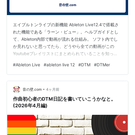
エイブルトンライブの新機能 Ableton Live12.4で搭載さ
れた機能である「ラーン・ビュー」。ヘルプガイドとし
て、Ableton内部で動画が流れる仕組み。 ソフト内でし
か見れないと思ってたら、どうやら全ての動画がこの
Youtubeプレイリストにまとめられていることを知っ
た。 ・Ableton Live 12.4: Learn View - YouTube ・
#
Ableton Live
#
ableton live 12
#
DTM
#
DTMer
Playing with Live12 www.youtube.com セッションビュ
ーの使い方、公式動画なだけあってかなりわかりやす
い。 こちらもいい感じだった。 www.youtube.com 「表
•
示」→「セカンドウィンドウ」を…
音の壁.com
4ヶ月前
作曲初心者のDTM日記を書いていこうかなと。
(2026年4月編)