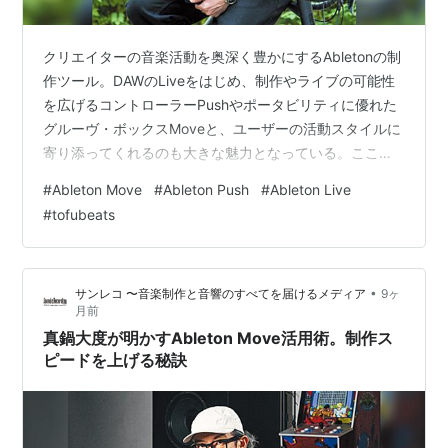
クリエイターの音楽活動を奥深く豊かにするAbletonの制
作ツール。DAWのLiveをはじめ、制作やライブの可能性
を広げるコントローラーPushやポータビリティに優れた
グルーヴ・ボックスMoveと、ユーザーの活動スタイルに
寄り添ってくれるのも大きな魅力となっている。ここで
はtofubeatsが登場。 Photo：Chika Suzuki 持ち歩ける
#
Ableton Move
#
Ableton Push
#
Ableton Live
PCM音源のような側面 ──まずはAbleton製品の愛用歴に
#
tofubeats
ついて教えてください。 tofubeats Liveはもう20年くら
いメインのDAWですね。これだけ使っていてもまだ試せ
そうな新しいことがあって面白いです。ハードウェアで
•
サンレコ 〜音楽制作と音響のすべてを届けるメディア
9ヶ
最初に手元に来たの…
月前
真鍋大度が明かすAbleton Move活用術。制作ス
ピードを上げる秘訣