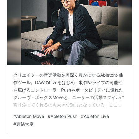
クリエイターの音楽活動を奥深く豊かにするAbletonの制
作ツール。DAWのLiveをはじめ、制作やライブの可能性
を広げるコントローラーPushやポータビリティに優れた
グルーヴ・ボックスMoveと、ユーザーの活動スタイルに
寄り添ってくれるのも大きな魅力となっている。ここで
はアーティスト／コンポーザー／DJの真鍋大度が登場す
#
Ableton Move
#
Ableton Push
#
Ableton Live
る。 Photo：Chika Suzuki Abletonの機材はシームレス
#
真鍋大度
に触れる ──真鍋さんはLiveをかなり長く愛用されている
そうですね。 真鍋 CYCLING '74 Maxを30年くらい使っ