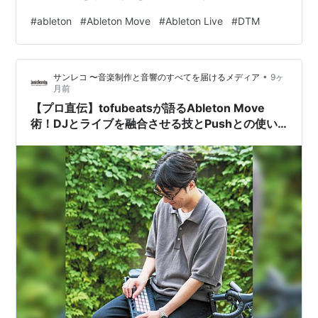
youtu.be 5:22～あたりからの「サンプリングのプレビュ
#
ableton
#
Ableton Move
#
Ableton Live
#
DTM
ーモード」がすごく便利そう。サンプリング単体の逆再
生も簡単にできるのすごい。 Wi-Fi経由でAbleton Liveに
直接接続できる「Link Audio」も何気にすごいなと思っ
•
サンレコ 〜音楽制作と音響のすべてを届けるメディア
9ヶ
た。 otonokabe.c…
月前
【プロ直伝】tofubeatsが語るAbleton Move
術！DJとライブを融合させる技とPushとの使い
分け