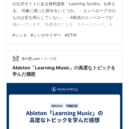
の公式サイトにある無料講座「Learning Synths」を終え
る。 印象に残った部分をいくつか。 ・エンベロープその
ものは音を鳴らしていない。 ・4構成のエンベロープが
備わっています。各構成のことを、ステージという。4つ
のステージはそれぞれ、アタック（Attack）、ディケイ
#
シンセ
#
シンセサイザー
#
DTM
（Decay）、サステイン（Sustain）、リリース
（Release）と呼ぶ ・サステインを最大にすると、ディ
ケイによる変化がなくなり、ピッチが最大の状態でとど
•
まる ・LFO遊具が回ると、スピーカーの前面が近づいた
音の壁.com
4ヶ月前
り離れたりするため、その動きに合わせて音が…
Ableton「Learning Music」の高度なトピックを
学んだ感想