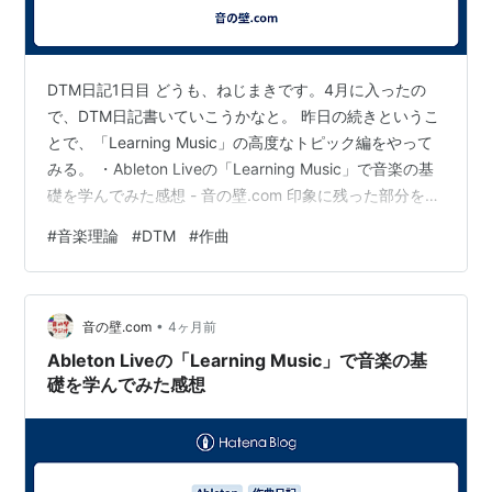
DTM日記1日目 どうも、ねじまきです。4月に入ったの
で、DTM日記書いていこうかなと。 昨日の続きというこ
とで、「Learning Music」の高度なトピック編をやって
みる。 ・Ableton Liveの「Learning Music」で音楽の基
礎を学んでみた感想 - 音の壁.com 印象に残った部分を備
忘録がてら書いておきます。 ・嬰ハ長調にはシャープが
#
音楽理論
#
DTM
#
作曲
7つある シャープやフラットは「白鍵」を指す場合もあ
る。一部の音階（上に示したC♯メジャースケールなど）
では、E♯やB♯のような奇妙に思える音符表記が使われて
•
いる →各音階では各音名が正確に一度だけ使用されるた
音の壁.com
4ヶ月前
め、一部の音階ではこのような…
Ableton Liveの「Learning Music」で音楽の基
礎を学んでみた感想