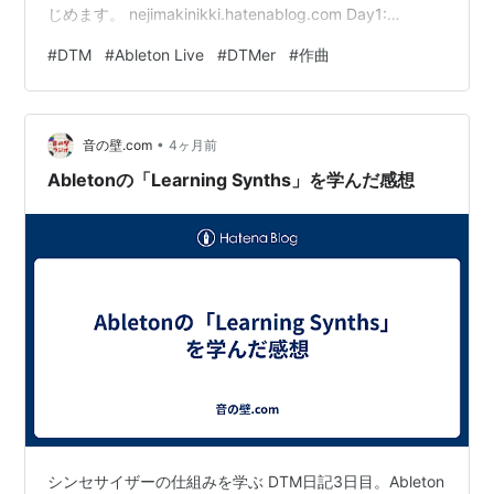
じめます。 nejimakinikki.hatenablog.com Day1:
otonokabe.com Day2: otonokabe.com Day3:
#
DTM
#
Ableton Live
#
DTMer
#
作曲
otonokabe.com Day4: ようやくAbleton Live12をひさび
さに起動。ポチポチボタンの位置やサンプルをいじった
りして、感触を確かめる。 ダウンロードできるPackが増
•
えていたので、そ…
音の壁.com
4ヶ月前
Abletonの「Learning Synths」を学んだ感想
シンセサイザーの仕組みを学ぶ DTM日記3日目。Ableton