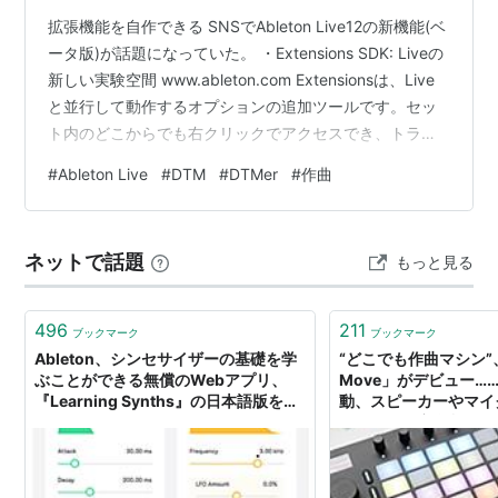
拡張機能を自作できる SNSでAbleton Live12の新機能(ベ
ータ版)が話題になっていた。 ・Extensions SDK: Liveの
新しい実験空間 www.ableton.com Extensionsは、Live
と並行して動作するオプションの追加ツールです。セッ
ト内のどこからでも右クリックでアクセスでき、トラッ
ク、クリップ、パラメータ、オートメーションなど、セ
#
Ableton Live
#
DTM
#
DTMer
#
作曲
ットの構造を読み取り、編集できます。 Extensions SDK
を使えば、Liveプロジェクトを分析・視覚化したり、自
由に組み替えるツールを作成できます。 反復作業を自動
ネットで話題
もっと見る
化したり、アイデアを予想外の方向へ発展させたり、
Liv…
496
211
ブックマーク
ブックマーク
Ableton、シンセサイザーの基礎を学
“どこでも作曲マシン”、
ぶことができる無償のWebアプリ、
Move」がデビュー…
『Learning Synths』の日本語版を公
動、スピーカーやマイ
開
ンパクトな音楽制作デ