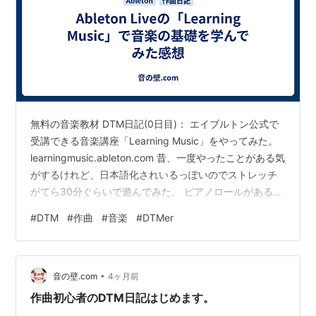
無料の音楽教材 DTM日記(0日目)： エイブルトン公式で
受講できる音楽講座「Learning Music」をやってみた。
learningmusic.ableton.com 昔、一度やったことがある気
がするけれど、日本語化されいるっぽいのでストレッチ
がてら30分ぐらいで遊んでみた。 ピアノロールがあるの
で、すごく直感的に音楽理論を学べます。
#
DTM
#
作曲
#
音楽
#
DTMer
otonokabe.com コード進行 ・メリーさんのひつじ メロ
ディーを見ると、最も頻繁に現れる音は伴奏コードに含
まれる音であることがわかります。たとえば、最初の小
•
節では、FとAはどちらもFメジャートライアドの一部であ
音の壁.com
4ヶ月前
り、これらの音はコードトーンです。…
作曲初心者のDTM日記はじめます。