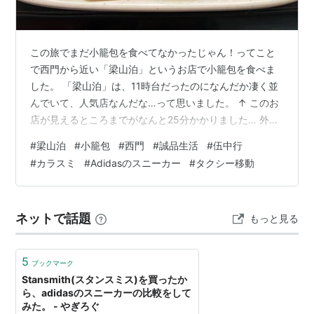
この旅でまだ小籠包を食べてなかったじゃん！ってこと
で西門から近い「梁山泊」というお店で小籠包を食べま
した。 「梁山泊」は、11時台だったのになんだか凄く並
んでいて、人気店なんだな…って思いました。 ↑ このお
店が見えるところまでがなんと25分かかりました… 外で
並ぶしかないので暑さと、結構歩いた疲れで階段に座っ
#
梁山泊
#
小籠包
#
西門
#
誠品生活
#
伍中行
たりしながら待ちました。 私がコンビニに飲み物を買い
#
カラスミ
#
Adidasのスニーカー
#
タクシー移動
に行きましたが、それぞれの今飲みたいものって結構違
っていました。 ↑ 美研？？？ ローズヒップティーのよう
な感じでしたね… 左のが私 真ん中がA君 右のがB君 で
ネットで話題
もっと見る
す。 B君チョイスの日本のお茶などがやっぱり一番安心
だったりするのですが、…
5
ブックマーク
Stansmith(スタンスミス)を買ったか
ら、adidasのスニーカーの比較をして
みた。 - やぎろぐ