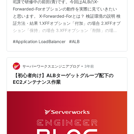
IE課で研修中の前田(青)です。今回はALBのX-
Forwarded-Forオプションの動作を実際に見ていきたい
と思います。 X-Forwarded-Forとは？ 検証環境の説明 検
証方法・結果 1.XFFオプション「付加」の場合 2.XFFオプ
ション「保持」の場合 3.XFFオプション「削除」の場合
おまけ 「クライアントポートの保持」を有効にする場合
#
Application LoadBalancer
#
ALB
XFFオプションを有効化しても、リクエスト発信源となる
クライアントIPが分かるとは限らない 感想 X-
Forwarded-Forとは？ X-Forwarded-For（以降、XFFと記
•
載）とは、HTTPヘッダのフィールドの一つです。使用す
サーバーワークスエンジニアブログ
3年前
るこ…
【初心者向け】ALBターゲットグループ配下の
EC2メンテナンス作業