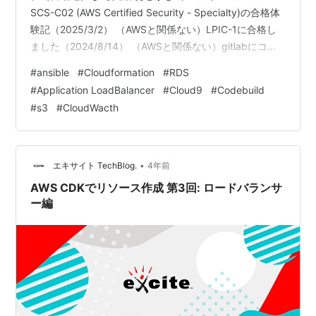
SCS-C02 (AWS Certified Security - Specialty)の合格体
験記（2025/3/2） （AWSと関係ない）LPIC-1に合格し
ました（2024/8/14） （AWSと関係ない）gitlabにコマ
ンドでたくさんプロジェクト（リポジトリ）とブランチ
#
ansible
#
Cloudformation
#
RDS
を作ってみる（2024/8/9） （AWSと関係ない）Java初
#
Application LoadBalancer
#
Cloud9
#
Codebuild
学者へサポートする事を考えるを書きました。
#
s3
#
CloudWacth
（2024/7/16） （AWSと関係ない）初心者向けPythonの
課題を考える for MacOSを…
•
エキサイト TechBlog.
4年前
AWS CDKでリソース作成 第3回: ロードバランサ
ー編