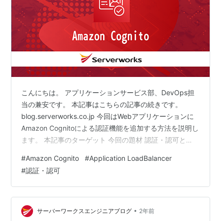
こんにちは。 アプリケーションサービス部、DevOps担
当の兼安です。 本記事はこちらの記事の続きです。
blog.serverworks.co.jp 今回はWebアプリケーションに
Amazon Cognitoによる認証機能を追加する方法を説明し
ます。 本記事のターゲット 今回の題材 認証・認可と
Amazon Cognitoのユーザープールとアイデンティティプ
#
Amazon Cognito
#
Application LoadBalancer
ール ロードバランサーとAmazon Cognitoの認証設定の
#
認証・認可
イメージ Amazon Cognitoのユーザープールの作成 ユー
ザープールへのユーザー登録 ALBのAmazon Cognito認
証設定 動作確認 次回の内容 本記事のター…
•
サーバーワークスエンジニアブログ
2年前