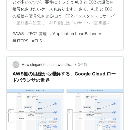
とが多いですが、要件によっては ALB と EC2 の通信を
暗号化させたいケースもあります。 さて、ALB と EC2
の通信を暗号化させるには、EC2 インスタンスにサーバ
ー証明書を設置し、ALB 側にはそのサーバー証明書を検
証するためのルート証明書を設置する必要がある、とイ
#
AWS
#
EC2 管理
#
Application LoadBalancer
メージしがちです。 しかし、ALB 側には、ルート証明書
#
HTTPS
#
TLS
を設置するような設定項目はなく、一体どうやって ALB
と EC2 インスタンス間の通信を HTTPS 化するのか原理
がわかりませんでした。 一体どうやって、サーバー証明
書の検証を ALB に行わせたら…
•
How elegant the tech world is...!
3年前
AWS側の目線から理解する、Google Cloud ロー
ドバランサの世界