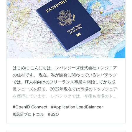
はじめに こんにちは、レバレジーズ株式会社エンジニア
の住村です。 現在、私が開発に関わっているレバテック
では、IT人材向けのフリーランス事業を開始してから成
長フェーズを経て、2022年現在では市場のトップシェア
を獲得しています。 レバテックでは、今後も市場のトッ
プシェアを取り続け、トップであることを活かしてエン
#
OpenID Connect
#
Application LoadBalancer
ジニア業界を主導して流れを作り、業界全体を良い方向
#
認証プロトコル
#
SSO
に動かしていくことを目指しています。そのためには、
エンジニアも目先の開発だけに囚われず、職種も超えて
協力して事業を創っていく必要があります。 今回は、認