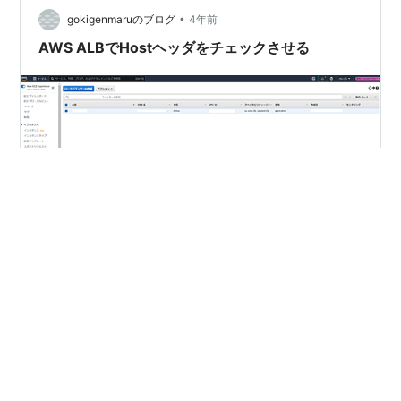
証基盤システムの開発を通じて、エンジニアが今後の事
•
gokigenmaruのブログ
4年前
業戦略を支えるためのシステム開発をど…
AWS ALBでHostヘッダをチェックさせる
前回、証明書で自身が設定しているFQDNからのみ接続
を受けるのは出来ないと書きました。証明書のCNチェッ
クは接続元が実施している為です。 その対応方法として
AWS ALBのリスナー設定でHostヘッダが設定している
FQDNとmatchしたら処理を実施するということを言いま
した。 今回はその設定の方法です。 リスナー設定方法
#
Application LoadBalancer
#
ALB
#
AWS