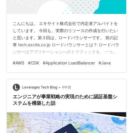
こんにちは。 エキサイト株式会社で内定者アルバイトを
しています。 今回も、実際のリソースの作成を行いたい
と思います。第３回は、ロードバランサーです。 前の記
事 tech.excite.co.jp ロードバランサーとは？ ロードバラ
ンサーはアプリケーションへのトラフィックを、一つま
たは複数のアベイラビリティゾーン内の複数のターゲッ
#
AWS
#
CDK
#
Application LoadBalancer
#
Java
トおよび仮想アプライアンスに自動的に分散するリソー
スです。 AWSではApplication Load Balancer、Network
Load Balancer、Gateway Load Balancer、Classic Load
•
Balancerの4つが提供されて…
Leverages Tech Blog
4年前
エンジニアが事業戦略の実現のために認証基盤シ
ステムを構築した話