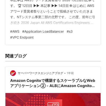
す。 🏆 12日目 ▶▶ 本記事 ▶▶ 14日目 🌐 はじめに AWS
アワード受賞者祭りということで投稿させていただきま
す。NTシステム事業二部の北野です。 この度、前年に引
き続き 2026 Japan All AWS Certifications Engineers に
選出いただきました。来年度も選出いただけるよう引き
#
AWS
#
Application LoadBalancer
#
s3
続き学習と技術研鑽に励んでいきたいと思います。 本記
#
VPC Endpoint
事では、直近担当した案件で設計、実装を行ったALB の
ターゲットとして S3 Interface Endpoint を利用し、S3
バケットを非公開に保ちながら静的…
関連ブログ
•
サーバーワークスエンジニアブログ
1年前
Amazon Cognitoで構築するスケーラブルなWeb
アプリケーション② - ALBにAmazon Cognitoに
よる認証機能を追加する