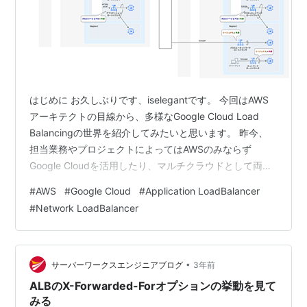
はじめに お久しぶりです、iselegantです。 今回はAWS
アーキテクトの目線から、多様なGoogle Cloud Load
Balancingの世界を紹介してみたいと思います。 昨今、
担当業務やプロジェクトによってはAWSのみならず
Google Cloudを活用したり、マルチクラウドとして両方
扱うエンジニアの方も多くなってきたのではないでしょ
#
AWS
#
Google Cloud
#
Application LoadBalancer
うか？ 特に、SI企業に所属する人においては、担当プロ
#
Network LoadBalancer
ジェクトや業務、お客様が変われば利用するクラウドサ
ービスも変わる、なんてこともよくあると思います。 私
もその道を辿ってきた一人です。 現在ではクラウドサー
ビス間においてもある程度のコモディティ化が…
•
サーバーワークスエンジニアブログ
3年前
ALBのX-Forwarded-Forオプションの挙動を見て
みる