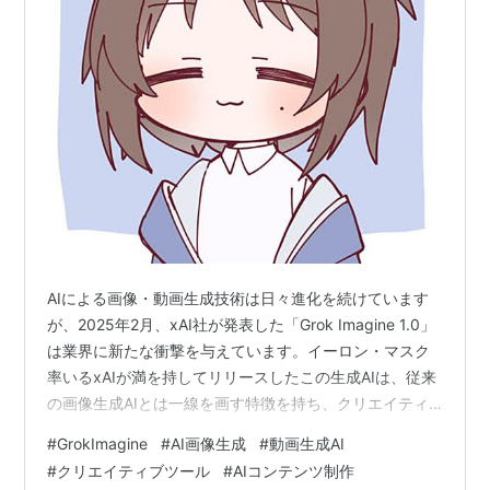
AIによる画像・動画生成技術は日々進化を続けています
が、2025年2月、xAI社が発表した「Grok Imagine 1.0」
は業界に新たな衝撃を与えています。イーロン・マスク
率いるxAIが満を持してリリースしたこの生成AIは、従来
の画像生成AIとは一線を画す特徴を持ち、クリエイティ
ブワークの新しい可能性を切り拓こうとしています。 本
#
GrokImagine
#
AI画像生成
#
動画生成AI
記事では、Grok Imagine 1.0の機能や特徴、実際の活用
#
クリエイティブツール
#
AIコンテンツ制作
方法、そして他の画像生成AIとの比較まで、IT業務に携