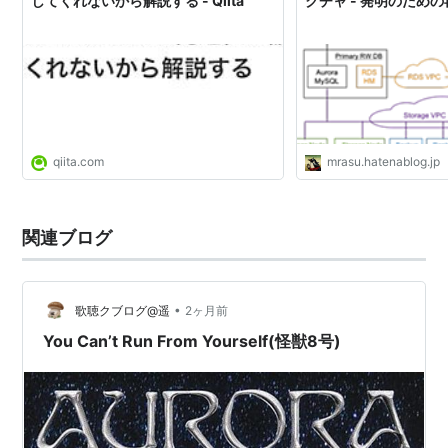
してくれないから解説する - Qiita
クチャ - 発明のため
qiita.com
mrasu.hatenablog.jp
関連ブログ
•
歌聴クブログ@遥
2ヶ月前
You Can’t Run From Yourself(怪獣8号)