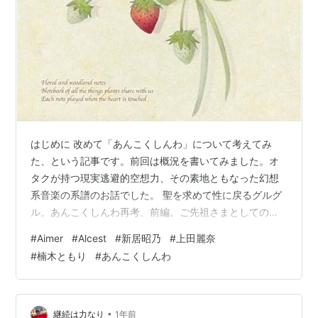
はじめに 改めて「あんこくしんわ」について考えてみ
た、という記事です。前回は概況を書いてみました。オ
タクが持つ現実逃避的空想力、その素地ともなった幻想
系音楽の系譜のお話でした。 聖を求めて性に戻るグルグ
ル。あんこくしんわ再考、前編。ご先祖さまとしてのプ
ログレ。 - 空気吸うだけ 性的なものから敢えて遠ざか
#
Aimer
#
Alcest
#
新居昭乃
#
上田麗奈
り、幻想に耽溺したい。忌避感とさえ言える。それが
#
楠木ともり
#
あんこくしんわ
「あんこくしんわ」の前提や、という論調でした。 今回
は2024～25年にかけて、新居昭乃、Aimer、Aurora、
Alcestと連続でライブでの体験談。その結果としてある
オチに辿りきます。 新居昭乃さん、期待通りのものを見
•
継続は力なり
1年前