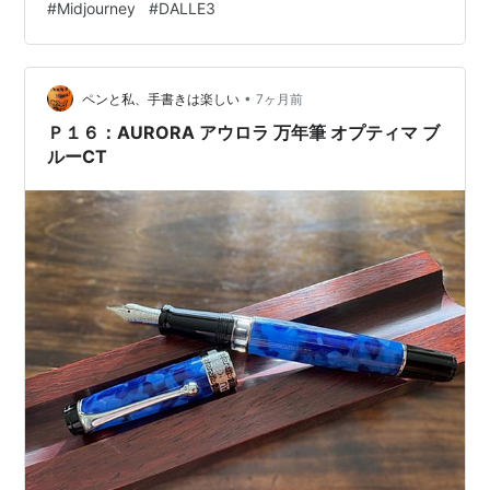
#
Midjourney
#
DALLE3
わる方やAIツールの導入を検討している方に向けて、実
践的な情報を網羅的に解説します。 Grok Imagine 1.0と
は?xAIが放つ次世代ビ…
•
ペンと私、手書きは楽しい
7ヶ月前
Ｐ１６：AURORA アウロラ 万年筆 オプティマ ブ
ルーCT