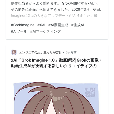
制作担当者からよく聞きます。 Grokを開発するxAIが、
その悩みに正面から応えてきました。2026年3月、Grok
Imagineに2つの大きなアップデートが入りました。最大
7枚の画像を1本の動画に合成できる「マルチ画像→動画
#
GrokImagine
#
XAI
#
AI動画生成
#
生成AI
変換」と、生成済み動画をシームレスに延長できる「ビ
#
AIツール
#
AIマーケティング
デオ拡張（Extend from Frame）」。しかも、どちらも
APIで使えるようになりました。 これはクリエイター向
けの話だけじゃありません。プロダクト紹介動画の自動
生成、社内コンテンツ制作、マーケティングの高速プ
•
エンジニアの思い立ったが吉日
6ヶ月前
ロ…
xAI「Grok Imagine 1.0」徹底解説|Grokの画像・
動画生成AIが実現する新しいクリエイティブの可
能性