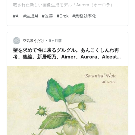
載された新しい画像生成モデル「Aurora（オーロラ）」
が、なんと他人の投稿した画像をAIで編集・リミックス
#
AI
#
生成AI
#
改善
#
Grok
#
業務効率化
できる機能を開放し、ネット上で大きな議論を呼んでい
ます。 「え、それって著作権とか大丈夫なの？」「企業
の公式アカウントの画像も勝手に変えられちゃうの？」
•
と不安に思ったあなた。その感覚、ITパーソンとして非
空気吸うだけ
9ヶ月前
常に鋭いです。 この記事では、今回実装された新機能の
聖を求めて性に戻るグルグル。あんこくしんわ再
技術的な凄さと、そ…
考、後編。新居昭乃、Aimer、Aurora、Alcestラ
イブ探訪からのオチ。