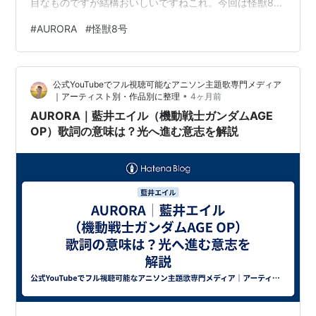
目なものですが結構おいしいですねこれ。今回は怪獣8号
のYou Can’t Run From Yourselfを紹介させていただきま
#
AURORA
#
怪獣8号
す。2期のオープニングの英語の歌です。 youtu.be 歌詞
は「自分の内面にある本当の自分からは逃げられないん
だよ」という感じで、人間でありながら怪獣の能力を持
公式YouTubeでフル視聴可能なアニソン主題歌専門メディア
っている怪獣8号の内容に合った雰囲気になっています。
•
｜アーティスト別・作品別に整理
4ヶ月前
(あなたは自身から逃げられない)You can't run…
AURORA｜藍井エイル（機動戦士ガンダムAGE
OP）歌詞の意味は？光へ進む意志を解説