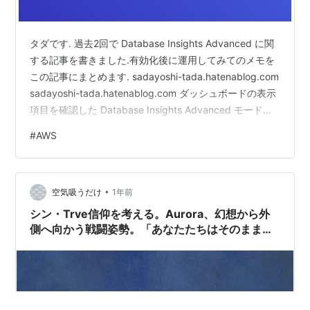
タダです. 過去2回で Database Insights Advanced に関
する記事を書きました.有効化後に運用してみてのメモを
この記事にまとめます. sadayoshi-tada.hatenablog.com
sadayoshi-tada.hatenablog.com ダッシュボードの表示
項目を確認した Database Insights Advanced モードで
表示される ダッシュボードの項目をドキュメントに沿っ
#
AWS
て確認しました. データベース負荷分析タブ
Performance Insightsとほぼ一緒の情報がでてくるクエ
リによってではありますが,SQL metrics がでてき…
•
空気吸うだけ
1年前
シン・Trve信仰を考える。Aurora、幻想から外
側へ向かう戦闘姿勢。「あなたたちはそのままで
完璧です」の意味するところ。