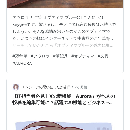
アウロラ 万年筆 オプティマ ブルーCT こんにちは、
keygeeです。皆さまは、モノに惚れ込む経験はお持ちで
しょうか、そんな感情が沸いたのがこのオプティマでし
た。いつもの様にインターネットで中古品の万年筆をリ
サーチしていたところ「オプティマブルーの魅力に取り
つかれ・・」という文句にぶつかり、さっそく中古屋さ
#
万年筆
#
アウロラ
#
筆記具
#
オプティマ
#
文具
んで拝見させていただくと、吸い込まれそうな鮮やかな
#
AURORA
ブルーでペンサイズも私に丁度良い長さなのです。イン
ク吸引方法もピストン吸引で、リザーブタンクもついて
いるんです。素晴らしい ネットなどでは、 インク窓の部
分胴軸がポキット折れた シャリシャリ系など話されてい
•
エンジニアの思い立ったが吉日
7ヶ月前
ますが、それを吹き飛ばすぐらいの魅…
【IT担当者必見】Xの新機能「Aurora」が他人の
投稿を編集可能に？話題のAI機能とビジネスへの
影響を徹底解説