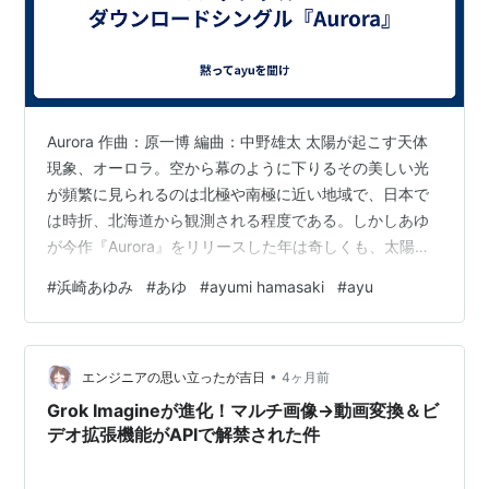
Aurora 作曲：原一博 編曲：中野雄太 太陽が起こす天体
現象、オーロラ。空から幕のように下りるその美しい光
が頻繁に見られるのは北極や南極に近い地域で、日本で
は時折、北海道から観測される程度である。しかしあゆ
が今作『Aurora』をリリースした年は奇しくも、太陽の
活動により、北海道以外でも日本各地でオーロラを楽し
#
浜崎あゆみ
#
あゆ
#
ayumi hamasaki
#
ayu
む事が出来た時期であった。 まるで未来からの呼び声の
ように響く、「We will find the aurora（僕等はオーロラ
を見つけるんだ）」というフレーズが耳に残る。主人公
•
の「僕」は、明日が選べる局面にある時、「未来とかじ
エンジニアの思い立ったが吉日
4ヶ月前
ゃなくて これまでをたくさん話そう」と考えるようだ。
Grok Imagineが進化！マルチ画像→動画変換＆ビ
あゆ…
デオ拡張機能がAPIで解禁された件