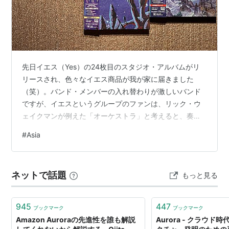
この商品を含むブログ (13件) を見る
リスト::曲タイトル
先日イエス（Yes）の24枚目のスタジオ・アルバムがリ
リースされ、色々なイエス商品が我が家に届きました
（笑）。バンド・メンバーの入れ替わりが激しいバンド
ですが、イエスというグループのファンは、リック・ウ
ェイクマンが例えた「オーケストラ」と考えると、奏で
るサウンドはイエスそのものなので、時代ごとのイエス
#
Asia
を楽しめるから、ファンの私としてはそれで良いと思っ
てます。 さて、今やリーダーとしてイニシアチブを握る
ギターのスティーヴ・ハウ爺も御歳79歳。秋にやってき
ネットで話題
もっと見る
ますね、バンドとして。行かなきゃね。 それはそうと、
今回のアルバムで三部作なんて表現がされていますが、
ハウ爺はこれまでもエイジアでも復活三部作に…
945
447
ブックマーク
ブックマーク
Amazon Auroraの先進性を誰も解説
Aurora - クラウド