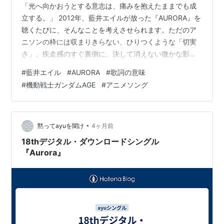
「光へ向かおうとする意志は、痛みを抱えたままでも成
立する。」 2012年、藍井エイルが放った『AURORA』を
聴くたびに、そんなことを考えさせられます。ただのア
ニソンの枠には収まりきらない、ひりつくような「切実
さ」。疾走感のすぐ裏側に、決して消えない微かな影が
ずっと張り付いている。その危ういバランスこそが、聴
#
藍井エイル
#
AURORA
#
歌詞の意味
くたびに胸を締め付けて離さないこの曲の正体だと思う
#
機動戦士ガンダムAGE
#
アニメソング
んです。 あの眩しいほどのハイトーンボイスが、どうし
てこれほどまでに「祈り」のように響くのか。 暗闇の中
でもがきながら、震える足で一歩を踏み出す。そんな
『AURORA』が描く「光へ進む意志」の本質について、
•
黙ってayuを聞け
4ヶ月前
言葉と音の重なりからじっくり向き合…
18thデジタル・ダウンロードシングル
『Aurora』