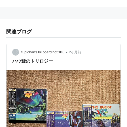
編オープニングテーマ。
作詞：Eir・重永亮介 / 作曲：重永亮介 / 編曲：下川佳
代・重永亮介
関連ブログ
AURORA
アーティスト:
藍井エイル
出版社/メーカー:
SME
•
tupichan’s billboard hot 100
2ヶ月前
発売日:
2012/09/05
ハウ爺のトリロジー
メディア:
CD
クリック
: 1回
この商品を含むブログ (5件) を見る
AURORA(初回生産限定盤)(DVD
付)
アーティスト:
藍井エイル
出版社/メーカー:
SME
発売日:
2012/09/05
メディア:
CD
クリック
: 12回