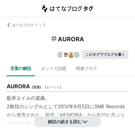
はてなブログ トップ
AURORA
このタグでブログを書く
言葉の解説
ネットで話題
関連ブログ
AURORA
(
音楽
)
【
おーろら
】
藍井エイルの楽曲。
2枚目のシングルとして2012年9月5日に
SME Records
から発売された。前作「
MEMORIA
」から約11か月ぶり
解説の続きを読む
のリリース。
テレビアニメ『機動戦士ガンダムAGE』第四部・三世代