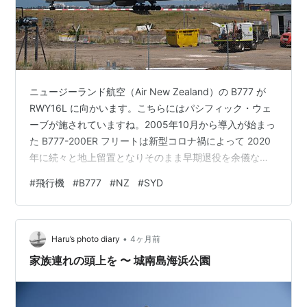
ニュージーランド航空（Air New Zealand）の B777 が
RWY16L に向かいます。こちらにはパシフィック・ウェ
ーブが施されていますね。2005年10月から導入が始まっ
た B777-200ER フリートは新型コロナ禍によって 2020
年に続々と地上留置となりそのまま早期退役を余儀なく
されました。この機体も 2020年3月に運航から外れクラ
#
飛行機
#
B777
#
NZ
#
SYD
イストチャーチ、オークランド、米国のロズウェルでス
トアされた後 2022年9月にリース会社へ返却されまし
た。 Air New Zealand B777-219ER ZK-OKD SYD ランキ
•
ング参加中飛行機
Haru’s photo diary
4ヶ月前
家族連れの頭上を 〜 城南島海浜公園