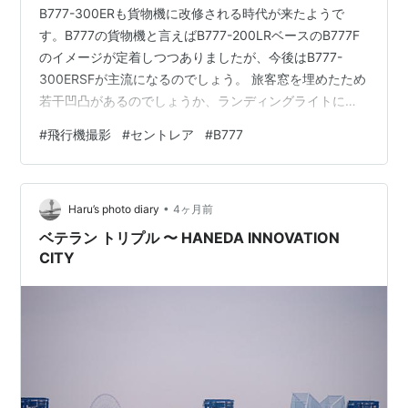
B777-300ERも貨物機に改修される時代が来たようで
す。B777の貨物機と言えばB777-200LRベースのB777F
のイメージが定着しつつありましたが、今後はB777-
300ERSFが主流になるのでしょう。 旅客窓を埋めたため
若干凹凸があるのでしょうか、ランディングライトに照
らされて窓の面影が浮かび上がっていました。 2026.03
#
飛行機撮影
#
セントレア
#
B777
•
Haru’s photo diary
4ヶ月前
ベテラン トリプル 〜 HANEDA INNOVATION
CITY