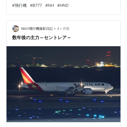
#
飛行機
#
B777
#
NH
#
HND
•
Niiの飛行機撮影日記
4ヶ月前
数年後の主力～セントレア～