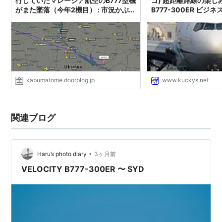
行していたマレーシア航空のB777型機
ゴ) 超距離路線の楽しみ
がまた墜落（今年2機目） : 市況かぶ全
B777-300ER ビジ
力２階建
Room !」 今回も 
でした。 - 独りぼっ
道 ANA SFC 思想”
じゃない？”
kabumatome.doorblog.jp
www.kuckys.net
関連ブログ
•
Haru’s photo diary
3ヶ月前
VELOCITY B777-300ER 〜 SYD