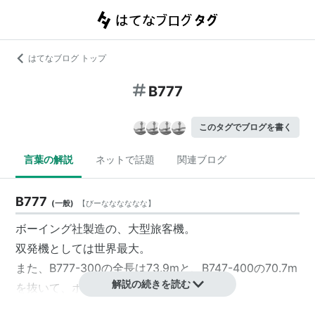
はてなブログ トップ
B777
このタグでブログを書く
言葉の解説
ネットで話題
関連ブログ
B777
(
一般
)
【
びーなななななな
】
ボーイング社製造の、大型旅客機。
双発機としては世界最大。
また、B777-300の全長は73.9mと、B747-400の70.7m
解説の続きを読む
を抜いて、ボーイングの旅客機では最長
*1
。