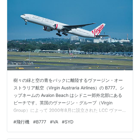
樹々の緑と空の青をバックに離陸するヴァージン・オー
ストラリア航空（Virgin Austraria Airlines）の B777。シ
ップネームの Avalon Beach はシドニー郊外北部にある
ビーチです。英国のヴァージン・グループ（Virgin
Group）によって 2000年8月に設立された LCC ヴァー
ジン・ブルー航空（Virgin Blue Airlines）が前身のキャリ
#
飛行機
#
B777
#
VA
#
SYD
アで 2001年のアンセット・オーストラリア（Ansett
Australia）破綻を契機に急成長を遂げました。 Virgin