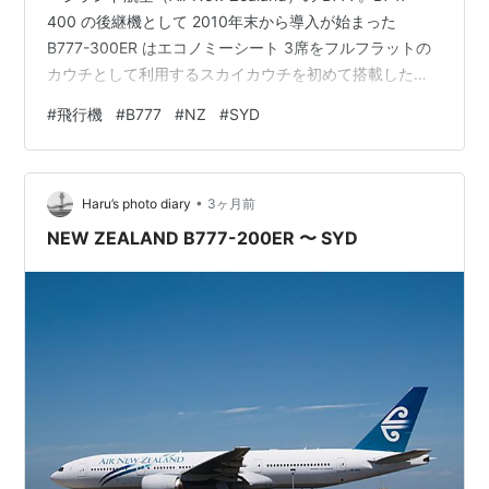
400 の後継機として 2010年末から導入が始まった
B777-300ER はエコノミーシート 3席をフルフラットの
カウチとして利用するスカイカウチを初めて搭載した機
種です。2030年代初頭には B787-10 に置き換えられる
#
飛行機
#
B777
#
NZ
#
SYD
予定となっています。 Air New Zealand B777-319ER
ZK-OKP SYD ランキング参加中飛行機
•
Haru’s photo diary
3ヶ月前
NEW ZEALAND B777-200ER 〜 SYD