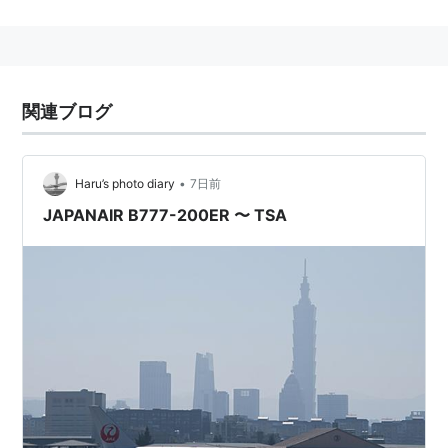
B777ファミリー
B777-200
B777-200ER
B777-200LR
関連ブログ
B777-300
B777-300ER
•
Haru’s photo diary
7日前
B777-300ERにはレイクド・ウイングチップを搭載して
JAPANAIR B777-200ER 〜 TSA
いる。
*1
:
旅客機の世界最長は、エアバスA340-600の75.3m。