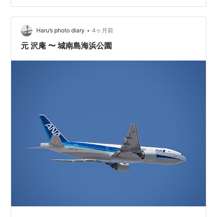
•
Haru’s photo diary
4ヶ月前
元 沢庵 〜 城南島海浜公園