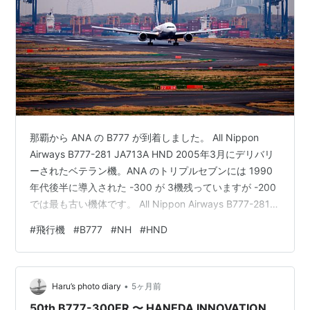
那覇から ANA の B777 が到着しました。 All Nippon
Airways B777-281 JA713A HND 2005年3月にデリバリ
ーされたベテラン機。ANA のトリプルセブンには 1990
年代後半に導入された -300 が 3機残っていますが -200
では最も古い機体です。 All Nippon Airways B777-281
JA713A HND ランキング参加中飛行機
#
飛行機
#
B777
#
NH
#
HND
•
Haru’s photo diary
5ヶ月前
50th B777-300ER 〜 HANEDA INNOVATION