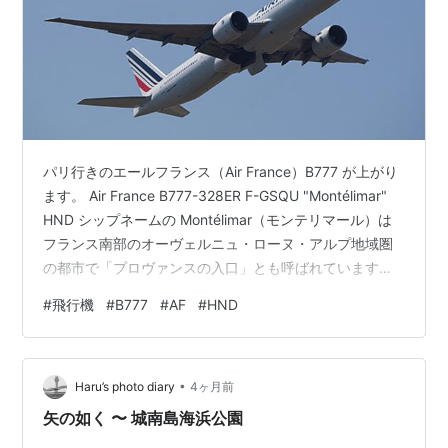
パリ行きのエールフランス（Air France）B777 が上がり
ます。 Air France B777-328ER F-GSQU "Montélimar"
HND シップネームの Montélimar（モンテリマール）は
フランス南部のオーヴェルニュ・ローヌ・アルプ地域圏
の都市で「プロヴァンスの入口」とも呼ばれています。
Air France B777-328ER F-GSQU "Montélimar" HND 捻
#
飛行機
#
B777
#
AF
#
HND
りを入れて旋回していきます。 Air France B777-328ER
F-GSQU "Montélimar" HND ランキング参加中飛行機
•
Haru’s photo diary
4ヶ月前
矢の如く 〜 城南島海浜公園