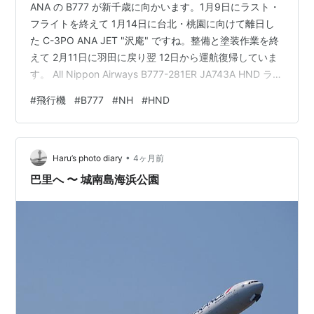
ANA の B777 が新千歳に向かいます。1月9日にラスト・
フライトを終えて 1月14日に台北・桃園に向けて離日し
た C-3PO ANA JET "沢庵" ですね。整備と塗装作業を終
えて 2月11日に羽田に戻り翌 12日から運航復帰していま
す。 All Nippon Airways B777-281ER JA743A HND ラン
キング参加中飛行機
#
飛行機
#
B777
#
NH
#
HND
•
Haru’s photo diary
4ヶ月前
巴里へ 〜 城南島海浜公園