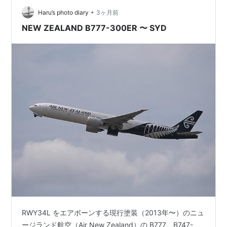
Australia Airlines B777-3ZGER VH-VPD "Ava…
•
Haru’s photo diary
3ヶ月前
NEW ZEALAND B777-300ER 〜 SYD
RWY34L をエアボーンする現行塗装（2013年〜）のニュ
ージランド航空（Air New Zealand）の B777。B747-