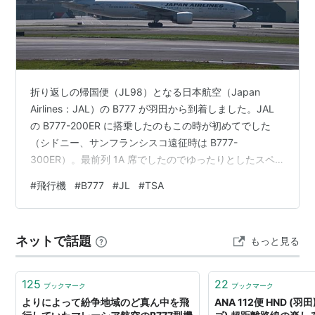
折り返しの帰国便（JL98）となる日本航空（Japan
Airlines：JAL）の B777 が羽田から到着しました。JAL
の B777-200ER に搭乗したのもこの時が初めてでした
（シドニー、サンフランシスコ遠征時は B777-
300ER）。最前列 1A 席でしたのでゆったりとしたスペ
ースがありました。(^^ Japan Airlines B777-246ER
#
飛行機
#
B777
#
JL
#
TSA
JA709J TSA ランキング参加中飛行機
ネットで話題
もっと見る
125
22
ブックマーク
ブックマーク
よりによって紛争地域のど真ん中を飛
ANA 112便 HND (羽