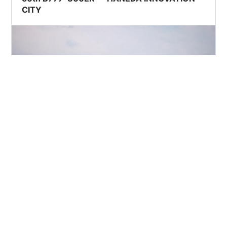
CITY
南風の 3月18日午後、またちょっくら羽田イノベーショ
ンシティの足湯デッキへ。香港から到着したキャセイパ
シフィック航空（Cathay Pacific Airways）の B777 がゲ