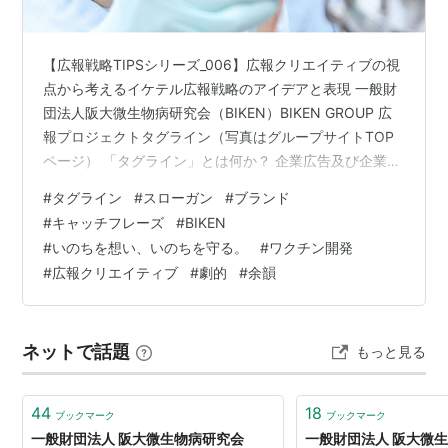
【広報戦略TIPSシリーズ_006】広報クリエイティブの視
点から考えるイケテル広報戦略のアイデアと表現 一般財
団法人阪大微生物病研究会（BIKEN）BIKEN GROUP 広
報プロジェクトタグライン（写真はグループサイトTOP
ページ） 「タグライン」とは何か？ 企業広告及び企業広
報の世界で、かつて「スローガン」と呼ばれていたもの
#
タグライン
#
スローガン
#
ブランド
が、近年「タグライン」という言い方に取って代わられ
#
キャッチフレーズ
#
BIKEN
るようになっています。では「タグライン」とは何でし
#
いのちを想い、いのちを守る。
#
ワクチン開発
ょうか？「スローガン」の新しい言い方なのでしょう
#
広報クリエイティブ
#
劇的
#
余韻
か？「キャッチフレーズ」とはどう違うのでしょうか？
実は、「スローガン」も「タグライン」も「キャッチフ
レーズ（ヘッドライン…
ネットで話題
もっと見る
44
18
ブックマーク
ブックマーク
一般財団法人 阪大微生物病研究会
一般財団法人 阪大微