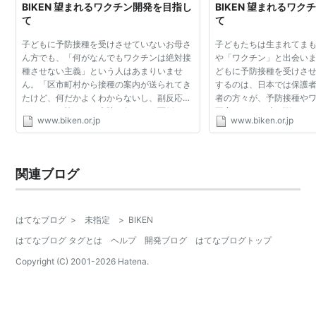
BIKEN 望まれるワクチン開発を目指し
BIKEN 望まれるワ
て
て
子どもに予防接種を受けさせていないお母さ
子どもたちは生まれてま
ん方でも、「何がなんでもワクチンは絶対接
や「ワクチン」と出会い
種させない主義」という人はあまりいませ
どもに予防接種を受けさ
ん。「区市町村から接種の案内が送られてき
するのは、日本では保護
たけど、何だかよくわからないし、副反応が
者の方々が、予防接種や
なんとなく怖いし、病院に行くのも面倒くさ
不安になった時、悩んで
www.biken.or.jp
www.biken.or.jp
いから、なんとなく接種していない」という
る確かな情報が必要です
人が大半です。そう...
保護者の方々が身...
関連ブログ
はてなブログ
>
未指定
>
BIKEN
はてなブログ タグとは
ヘルプ
開発ブログ
はてなブログトップ
Copyright (C) 2001-
2026
Hatena.