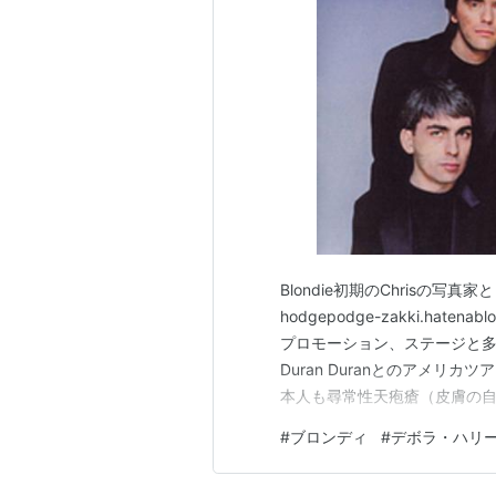
ド名がブロンディ。
1983年に、クリス・スタインが
が看病に専念することになり、解散
動中。2006年9月6・7・8日は
ちなみに2006年現在、デボラは自伝を執
Rise of Blondieに続く二作目とな
Blondie初期のChrisの
hodgepodge-zakki.hat
プロモーション、ステージと多忙
Duran Duranとのアメリカツ
本人も尋常性天疱瘡（皮膚の
解散時には、Deborahらとの共著に
#
ブロンディ
#
デボラ・ハリ
Blondie」を発表し…