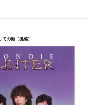
家としての顔（後編）
デビュー。
ップロックやエレポップ色の強い曲で「ハート・オ
、「夢見るNo1」、「コール・ミー」などのヒット
ー（ボーカル）、クレム・バーク（ドラムス）、ク
・デストリ（キーボード）。
ーミングなヴォーカルが印象的。
ィだ！」と言う人がいるが、それは間違いで、バン