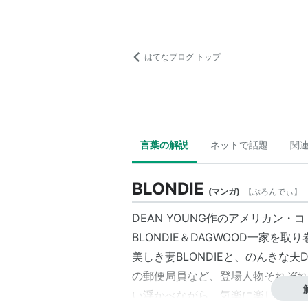
はてなブログ トップ
言葉の解説
ネットで話題
関
BLONDIE
(
マンガ
)
【
ぶろんでぃ
】
DEAN YOUNG作の
アメリカン・コ
BLONDIE＆DAGWOOD一家を
美しき妻BLONDIEと、のんきな
の郵便局員など、登場人物それぞれ
い浮かべながら、気楽に楽しむこと