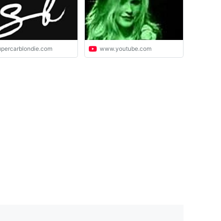
upercarblondie.com
www.youtube.com