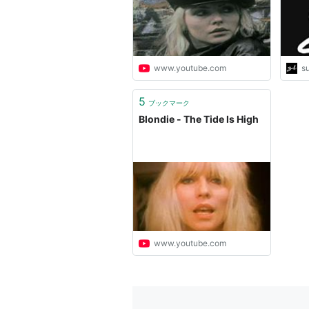
www.youtube.com
s
5
ブックマーク
Blondie - The Tide Is High
www.youtube.com