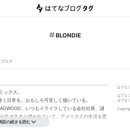
BLONDIE
連ブログ
はてな
ミックス
。
はてな
取り巻く日常を、おもしろ可笑しく描いている。
はてな
夫DAGWOOD。いつもイライラしている会社社長、謎
Copyrig
が生き生きと描かれていて、アメリカ人の生活を思
解説の続きを読む
ができる上質のコミック。