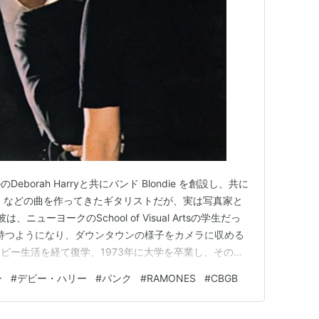
のDeborah Harryと共にバンド Blondie を創設し、共に
Rapture」などの曲を作ってきたギタリストだが、実は写真家と
ニューヨークのSchool of Visual Artsの学生だっ
を持つようになり、ダウンタウンの様子をカメラに収める
ピー生活を経て復学、1973年に大学を卒業し、その翌
ry Valentine、Clem Burke、本人、Jimmy Destri、
ー
#
デビー・ハリー
#
パンク
#
RAMONES
#
CBGB