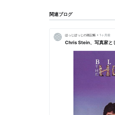
BLONDIE
(
音楽
)
【
ぶろんでぃ
】
関連ブログ
ブロンディ
•
ほっじぽっじの雑記帳
1ヶ月前
Chris Stein、写真
1977年アルバム
NYパンクシーン出身だったが、ポ
ヴ・ザ・グラス」、「ラプチャー」
多数。
オリジナルメンバーはデボラ・ハリ
リス・スタイン（ギター）、ジミー
デボラ・ハリーのセクシーかつチャ
よくデボラのことを見て「ブロンデ