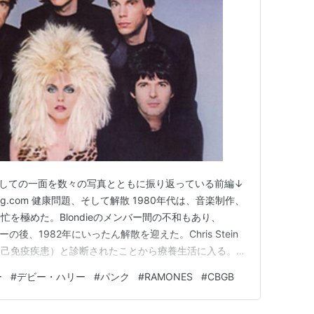
白血病を発症し、パートナーであったデボラ・ハリー
していたが、1999年に再結成。現在も精力的に活
大阪と東京で単独公演を行った。
筆中。80年代に出版したMaking Tracks: The
るか。
写真家としての一面を数々の写真とともに振り返っている前編↓
enablog.com 健康問題、そして解散 1980年代は、音楽制作、
を極めた。Blondieのメンバー間の不和もあり、
アーの後、1982年にいったん解散を迎えた。Chris Stein
自己免疫疾患）と診断されたことから療養生活に入る。
よるバンドの伝記本「Making Tracks: The Rise of
ー
#
デビー・ハリー
#
パンク
#
RAMONES
#
CBGB