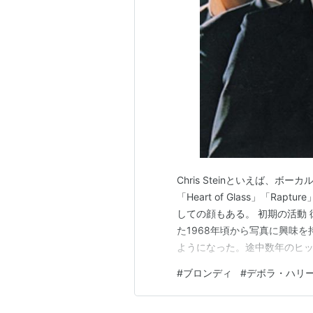
Chris Steinといえば、ボーカル
「Heart of Glass」「
しての顔もある。 初期の活動 彼は、
た1968年頃から写真に興味
ようになった。途中数年のヒッ
年にBlondieを結成した。 左からGa
#
ブロンディ
#
デボラ・ハリ
Deb…