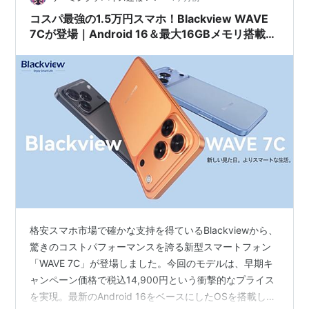
る…
コスパ最強の1.5万円スマホ！Blackview WAVE
7Cが登場｜Android 16＆最大16GBメモリ搭載で
サブ機・子供用にも最適
格安スマホ市場で確かな支持を得ているBlackviewから、
驚きのコストパフォーマンスを誇る新型スマートフォン
「WAVE 7C」が登場しました。今回のモデルは、早期キ
ャンペーン価格で税込14,900円という衝撃的なプライス
を実現。最新のAndroid 16をベースにしたOSを搭載し、