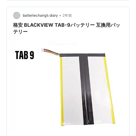
ない 月額料金は払いたくない（実験予算では払いにく
い） 着信のみ料金無料に近いSIMで電話番号だけ確保し
•
たい 検証者には，私物iPhoneでなく専用のAndroidを渡
batteriechang’s diary
2年前
し…
格安 BLACKVIEW TAB-9バッテリー 互換用バッ
テリー