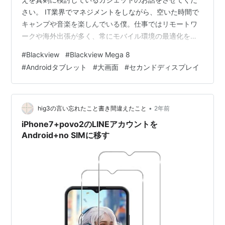
さい。 IT業界でマネジメントをしながら、空いた時間で
キャンプや音楽を楽しんでいる僕。仕事ではリモートワ
ークや海外出張が多く、常にモバイル環境の最適化を考
えています。これまでも、Lenovo Yoga Tab 13というタ
#
Blackview
#
Blackview Mega 8
ブレットを愛用していました。 キックスタンドが便利
#
Androidタブレット
#
大画面
#
セカンドディスプレイ
で、モバイルモニターとしても使える最高の相棒だった
のですが、購入から3年半が経ち、OSのアップデートも
ない。これがAndroid機器の最大の難点だと常々感じてい
ます。最新のOSが提供されず、セキュリティ面や新しい
•
hig3の言い忘れたこと書き間違えたこと
2年前
アプリの対応…
iPhone7+povo2のLINEアカウントを
Android+no SIMに移す