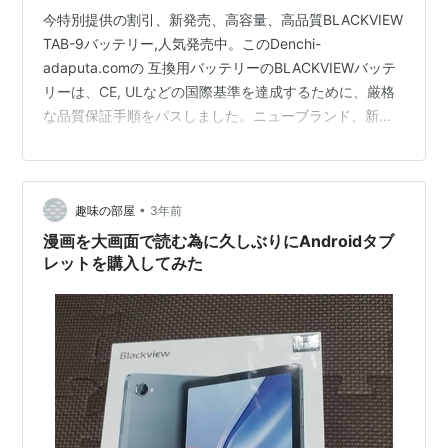
今特別提供の割引、新発売、高容量、高品質BLACKVIEW
TAB-9バッテリー,人気発売中。このDenchi-
adaputa.comの 互換用バッテリーのBLACKVIEWバッテ
リーは、CE, ULなどの国際基準を達成するために、厳格
な品質保証手順をパスしました。ニューブランド、新
品、100％互換可、メモリーエフェクトがありませ。 ブ
ランド: BLACKVIEW battery 種類 : Li-ion カラー: gray
容量 : 7480mAh/28.42Wh 電圧 : 3.8V 互換品番 : TAB-9
•
趣味の部屋
3年前
保証:私達は私達のウェブサイトで販売されるTAB-9電池
が100%真新しいものである…
漫画を大画面で読む為に久しぶりにAndroidタブ
レットを購入してみた