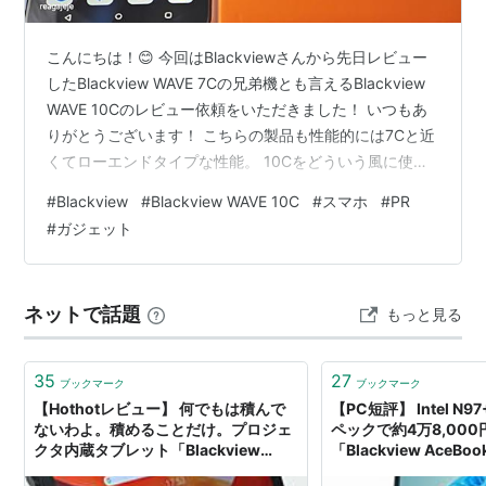
こんにちは！😊 今回はBlackviewさんから先日レビュー
したBlackview WAVE 7Cの兄弟機とも言えるBlackview
WAVE 10Cのレビュー依頼をいただきました！ いつもあ
りがとうございます！ こちらの製品も性能的には7Cと近
くてローエンドタイプな性能。 10Cをどういう風に使っ
ていくべきか、また7Cとの違いであったりを見ていこう
#
Blackview
#
Blackview WAVE 10C
#
スマホ
#
PR
と思います。 お得情報！ 5月31日まで 32GB版：13,100
#
ガジェット
円 128GB版：16,100円 となっております。 それでは今
回のレビュー品リンクです。 ✨Amazon Blackview
Direct AmazonAmazonamzn.as…
ネットで話題
もっと見る
35
27
ブックマーク
ブックマーク
【Hothotレビュー】 何でもは積んで
【PC短評】 Intel N
ないわよ。積めることだけ。プロジェ
ペックで約4万8,00
クタ内蔵タブレット「Blackview
「Blackview AceBoo
Active 12 Pro」