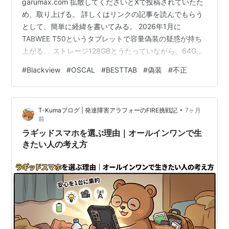
garumax.com 拡散してくださいとXで投稿されていたた
め、取り上げる。 詳しくはリンクの記事を読んでもらう
として、簡単に経緯を書いてみる。 2026年1月に
TABWEE T50というタブレットで容量偽装の疑惑が持ち
上がる。 ストレージ128GBとうたっていながら、64GB
までしか書き込めないようだと指摘される。 ガルマック
#
Blackview
#
OSCAL
#
BESTTAB
#
偽装
#
不正
スさんがメーカーに問い合わせたところ、最初は取り合
わなかったが、再度、自費購入した製品でも同じ状態で
あることを伝えると、ファームウェアアップデートを約
•
T-Kumaブログ | 発達障害アラフォーのFIRE挑戦記
7ヶ月
束したという。 そこでアップデートしたあと、再度試し
前
てみると動作がおかしいことに気づく。 ファイルをダウ
ラギッドスマホを選ぶ理由｜オールインワンで生
ンロードしたり…
きたい人の考え方