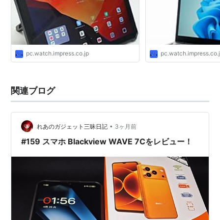
pc.watch.impress.co.jp
pc.watch.impress.co.
関連ブログ
•
れあのガジェット三昧日記
3ヶ月前
#159 スマホ Blackview WAVE 7Cをレビュー！