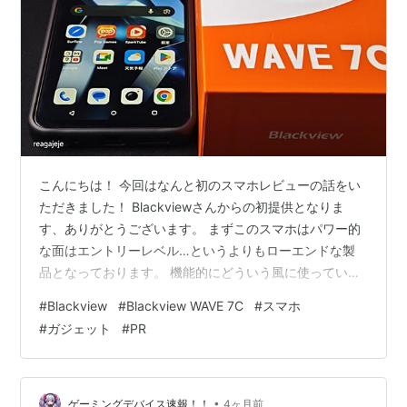
こんにちは！ 今回はなんと初のスマホレビューの話をい
ただきました！ Blackviewさんからの初提供となりま
す、ありがとうございます。 まずこのスマホはパワー的
な面はエントリーレベル…というよりもローエンドな製
品となっております。 機能的にどういう風に使っていく
べきかも含めて実際に見ていこうと思います。 今回のレ
#
Blackview
#
Blackview WAVE 7C
#
スマホ
ビュー品リンクです。 ✨SHEIN Blacview Factory レディ
#
ガジェット
#
PR
ース・メンズ・ファッションオンラインショップ ｜
SHEINシューズからウェア、スポーツ用品からアクセサ
リーまで。ファッションのインスピレーションと最新の
トレンドはすべてSHEINのオンラインショップで見つけ
•
ゲーミングデバイス速報！！
4ヶ月前