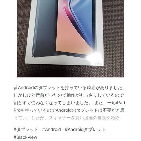
昔Androidのタブレットを持っている時期がありました。
しかしひと昔前だったので動作がもっさりしているので
割とすぐ使わなくなってしまいました。 また、一応iPad
Proも持っているのでAndroidのタブレットは不要だと思
っていましたが、スキャナーを買い漫画の自炊を始めた
ことにより、スマホで漫画を読むことが多くなり、画面
#
タブレット
#
Android
#
Androidタブレット
の小ささがかなり気になってしまいました。 iPadだとデ
#
Blackview
カすぎて、容量もSDカードで増やせないため、漫画を読