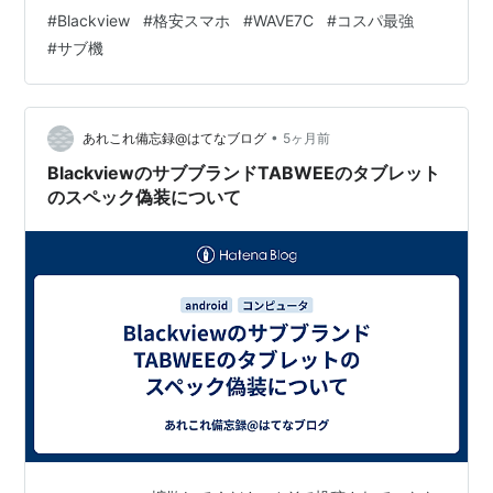
日常使いに必要な機能を凝縮したエントリークラスの決
#
Blackview
#
格安スマホ
#
WAVE7C
#
コスパ最強
定版ともいえる仕上がりになっています。 「スマホの月
#
サブ機
額料金だけでなく、端末代も極限まで抑えたい」「子供
や高齢の家族に安心して持たせられる一台を探してい
る」「仕事用や動画視聴専用のサブ機が欲しい」――そ
んなニーズを完璧に満たしてくれるWAVE 7Cの魅力と詳
•
あれこれ備忘録@はてなブログ
5ヶ月前
細スペック…
BlackviewのサブブランドTABWEEのタブレット
のスペック偽装について