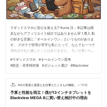
ラギッドスマホに安心を覚えるT-Kuma 注：本記事は残
念ながらアフィリエイト紹介ではありません🐻 1.導入 私
の好きな言葉に「オールインワン」というものがありま
す。 ズボラで管理が苦手な私にとって、なんでも一つで
済めばそれに越したことはありません。 モノが多い≒管
理の手間が増える≒ストレス大となるのです。 「あれも
#
ラギッドスマホ
#
オールインワン思考
しなきゃ、これもしなきゃ」となりがちな私にはオール
#
防災・非常時対策
#
ガジェット選び
#
Blackview
インワンが性に合っています。 更に頑丈で長持ちすれ
ば、なおのこと言うことはありません。 「メンテナンス
フリー」という言葉も大好きです。 もちろん、これらの
私の生きづらさは、一般的にはなんてことのないことで
•
AO.の音楽と楽器とお仕事とたくさんの物欲。
1年前
す。 今回はそんな生きづらい…
予算と性能を両立！僕が13インチタブレットを
Blackview MEGA 8に買い替え検討中の理由