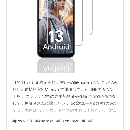
目的 LINE bot 検証用に，古い私物iPhone（コンテンツあ
り）と前払格安SIM povo で運用していたLINEアカウン
トを， コンテンツ空の専用新品SIM-free でAndroidに移
して，検証者さんに課したい． bot対ユーザの1対1のbot
では，私用LINEアカウントで実験すれば十分だが，1対多
のbot（例：マッチングアプリ）では複数のLINEアカウン
#
povo 2.0
#
Android
#
Blackview
#
LINE
トで実験したい LINEには1電話番号1アカウントしか作れ