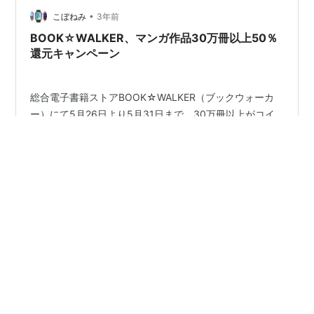
に巡り合えていないし、「読み放題MAX」なのに結構読
•
こぼねみ
3年前
み放題…
BOOK☆WALKER、マンガ作品30万冊以上50％
還元キャンペーン
総合電子書籍ストアBOOK☆WALKER（ブックウォーカ
ー）にて5月26日より5月31日まで、30万冊以上がコイ
ン50％還元となる梅雨に備えろ！マンガ コイン50%還元
キャンペーンが開催されます。対象は2023年4月26日ま
でに配信されたマンガ作品30万冊以上。
BOOK☆WALKER：梅雨に備えろ！マンガ コイン50%還