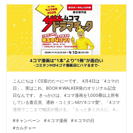
を使うと、購入のたびにコイ…
こんにちは！CS室のたーにーです。 4月4日は「4コマの
日」。実はこれ、BOOK☆WALKER発のオリジナル記念
日なんです。 きっかけは、4コマ漫画を1,000冊以上所有
している書店員、通称・コミタンMの“4コマ愛”。「4コマ
漫画でここまで物語が描ける」「もっと多くの人に、4コ
マ漫画の面白さを知ってほしい」という思いから「4コマ
#
キャンペーン
#
４コマ漫画
#
４コマの日
の日」キャンペーンが始まりました。2026年で、この企
#
カルチャー
画も13回目を迎えます。 毎年テーマを変えながら4コマ