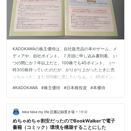
KADOKAWAの株主優待は、自社販売品の本やゲーム、メ
ディアや、自社ポイント。 ７月頭に申し込み書到着。 い
つの間にか７年以上だと、100株でも45ポイント。（一
時300株持っていたのだが、がりがり上がったときに売
っちゃった。また300株に戻したいなぁ。） 45ポイント
だと、BOOK☆WALKERの読み放題５か月分とちょっと
#
KADOKAWA
#
株主優待
#
日本株投資
#
本優待
迷ったが、今回は普通にポイントに交換。45ポイントで
5000円分。最近は漫画はほぼこちらで電子書籍で購入。
本当は紙で欲しいけれど置く場所がないし。 KADOKAWA
•
株主優待 WEBで簡単申し込み。 コードタイプは、申し込
teke teke my life 読書記録置き場
1年前
んですぐメールでギフトコードが送られてくる。 ささ…
めちゃめちゃ割安だったのでBookWalkerで電子
書籍（コミック）環境を構築することにした