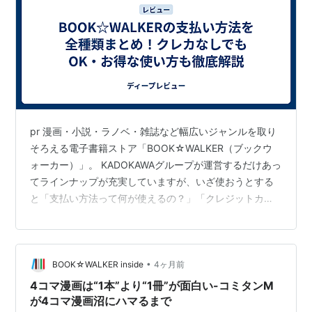
pr 漫画・小説・ラノベ・雑誌など幅広いジャンルを取り
そろえる電子書籍ストア「BOOK☆WALKER（ブックウ
ォーカー）」。 KADOKAWAグループが運営するだけあっ
てラインナップが充実していますが、いざ使おうとする
と「支払い方法って何が使えるの？」「クレジットカー
ドを持っていなくても使えるの？」「iPhoneとAndroidで
違いはある？」と迷う方も多いですよね。 実は
BOOK☆WALKERは、クレジットカード・スマホ決済・
•
BOOK☆WALKER inside
4ヶ月前
コンビニ払い・電子マネー・図書カードなど非常に豊富
な支払い方法に対応しています。しかも
4コマ漫画は“1本”より“1冊”が面白い-コミタンM
「BOOK☆WALKERコイン」という独自のポイント制度
が4コマ漫画沼にハマるまで