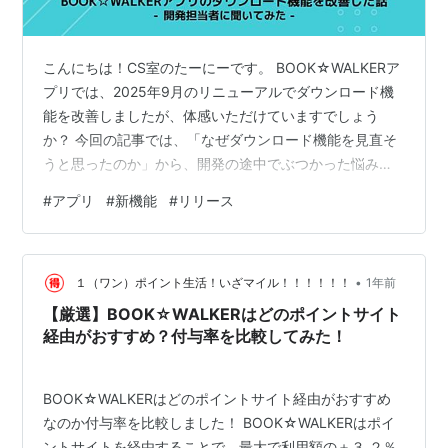
こんにちは！CS室のたーにーです。 BOOK☆WALKERア
プリでは、2025年9月のリニューアルでダウンロード機
能を改善しましたが、体感いただけていますでしょう
か？ 今回の記事では、「なぜダウンロード機能を見直そ
うと思ったのか」から、開発の途中でぶつかった悩み、
改善に至るまでの裏側をご紹介します。 この記事を書く
#
アプリ
#
新機能
#
リリース
にあたっては、実際に開発を担当したディレクターにも
じっくり話を聞いてきたので、その内容も交えながらお
届けします。 取り組みのきっかけ 改修ポイントの特定・
•
検証の難しさに直面 アプリ公開後の反響 今後の取り組み
１（ワン）ポイント生活！いざマイル！！！！！！
1年前
取り組みのきっかけ 今回のダウンロード機能の見直し
【厳選】BOOK☆WALKERはどのポイントサイト
は、お客様からの声がきっ…
経由がおすすめ？付与率を比較してみた！
BOOK☆WALKERはどのポイントサイト経由がおすすめ
なのか付与率を比較しました！ BOOK☆WALKERはポイ
ントサイトを経由することで、最大で利用額の＋３.２％