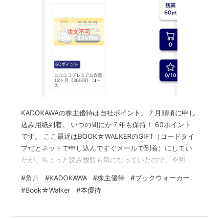
KADOKAWAの株主優待は自社ポイント。７月頭頃に申し
込み用紙到着。 いつの間にか７年も保持！ 60ポイント
です。 ここ最近はBOOK☆WALKERのGIFT（コードタイ
プだとネットで申し込んですぐメールで到着）にしてい
たが、ちょっと読み放題も気になっていたので、今回は
読み放題を選択。 60ポイントだと「読み放題MAXコー
#
角川
#
KADOKAWA
#
株主優待
#
ブックウォーカー
ス」6か月分。 申し込みはネットで楽々。もちろんコー
#
Book☆Walker
#
本優待
ドタイプで。 KADOKAWA 株主優待 すぐにメールでシリ
アルコードが到着。 ちょっとだけ手続きに戸惑ったが、
無事、加入完了。 ただ、入って数日、今一つ面白いもの