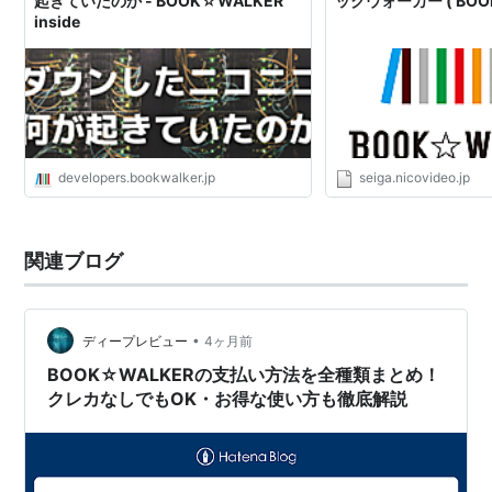
起きていたのか - BOOK☆WALKER
ックウォーカー ( BOOK
inside
developers.bookwalker.jp
seiga.nicovideo.jp
関連ブログ
•
ディープレビュー
4ヶ月前
BOOK☆WALKERの支払い方法を全種類まとめ！
クレカなしでもOK・お得な使い方も徹底解説