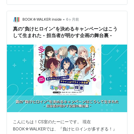
漫画の魅力を掘ってきましたが、今回は、キャンペーン
企画担当でもあるコミタンMに、「“4コマ漫画推し”にな
るまで」のヒストリーをインタビューしてきました。 “作
•
BOOK☆WALKER inside
6ヶ月前
家推…
真の“負けヒロイン”を決めるキャンペーンはこう
して生まれた - 担当者が明かす企画の舞台裏 -
こんにちは！CS室のたーにーです。 現在
BOOK☆WALKERでは、『負けヒロインが多すぎる！』