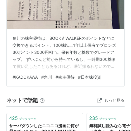
角川の株主優待は、BOOK☆WALKERのポイントなどに
交換できるポイント。100株以上1年以上保有でブロンズ
30ポイント3000円相当。保有年数と株数でグレードア
ップ。 ずいぶんと前から持っているし、一時期300株ま
で買い足したこともあるけれど、最近振るわないので先
日全部売ってしまった。 今回は200株、７年保有で、45
#
KADOKAWA
#
角川
#
株主優待
#
日本株投資
ポイントのシルバーランク。 KADOKAWA 株主優待 いつ
の間にかデジタルギフトコードのみに変更。以前は本や
映画チケットなどとも交換できたが。 ここ数年は
ネットで話題
もっと見る
BOOK☆WALKERのポイントと交換。すぐにメールでコ
ードが来る。漫画でも買いますか。 これまでの履歴はこ
んな感じ。 …
425
235
ブックマーク
ブックマーク
サーバダウンしたニコニコ漫画に何が
無料試し読みなら電子書