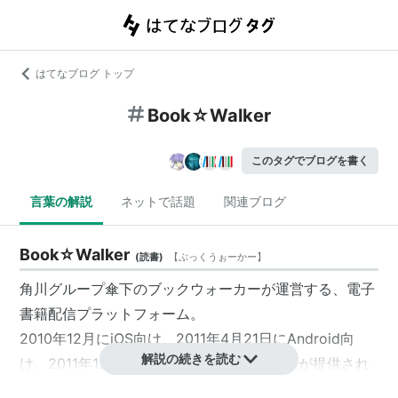
はてなブログ トップ
Book☆Walker
このタグでブログを書く
言葉の解説
ネットで話題
関連ブログ
Book☆Walker
(
読書
)
【
ぶっくうぉーかー
】
角川グループ
傘下の
ブックウォーカー
が運営する、電子
書籍配信プラットフォーム。
2010年12月にiOS向け、2011年4月21日にAndroid向
解説の続きを読む
け、2011年12月14日にPC向け販売サービスが提供され
た。