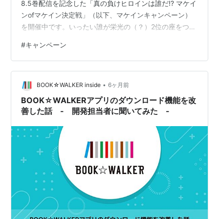
8.5巻配信を記念した「真の負けヒロインは誰だ!? マケイ
ンofマケイン決定戦」（以下、マケインキャンペーン）
を開催中です。いったい誰が栄光の（？）2位の座をつか
むのか……私もドキドキしながら結果を見守っています。
#
キャンペーン
今回は、このマケインキャンペーンの担当者にインタビ
ューし、企画が生まれたきっかけや実現までの舞台裏を
お届けします。 企画コンセプトが固まるまで ～企画担当
•
者～ 企画が動き出すまでの舞台裏 ～企画担当者～ Xを中
BOOK☆WALKER inside
6ヶ月前
心に大反響！予想外の接戦に おわりに 企画コンセプトが
BOOK☆WALKERアプリのダウンロード機能を改
固まるまで ～企画担当者…
善した話 - 開発担当者に聞いてみた -