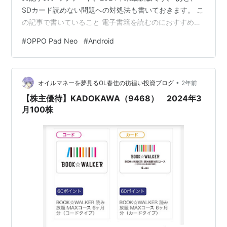
SDカード読めない問題への対処法も書いておきます。 こ
の記事で書いていること 電子書籍を読むのにおすすめの
Androidタブレット（1台） 電子書籍アプリ
#
OPPO Pad Neo
#
Android
BOOK☆WALKERでSDカードが保存先に指定できないと
きの対処法 この記事で書いていないこと 電子書籍を読む
のにおすすめのiPad 免責しない事項 中華タブレットを紹
•
介していますが技適は通っています！！！ かがくの ちか
オイルマネーを夢見るOL春佳の彷徨い投資ブログ
2年前
らって すげー！！▼
【株主優待】KADOKAWA（9468） 2024年3
月100株