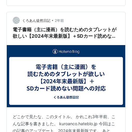
サイズのタブレットで利用する分にはよいです。
BookWalkerの概要 KADOKAWA系列の電子書籍ストア＆
•
ビューワー ライトノベルに力が入っているが、一通りの
くろあん徒然日記
2年前
作品は買える BookWalkerで電子書籍（コミック）環境
電子書籍（主に漫画）を読むためのタブレットが
を…
欲しい【2024年末最新版】＋SDカード読めない
問題への対応
どこかで見たな、このタイトル。 かれこれ3年半前、こ
んな記事を書きました。 kuroanco.hateblo.jp 今回はこ
の記事のアップデート、2024年末最新版です。 あと、