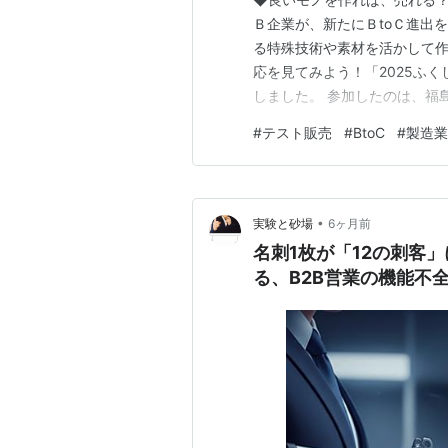
Ｂ企業が、新たにＢtoＣ進出
る特殊技術や素材を活かして
応を見てみよう！「2025ふく
しました。 参加したのは、福
ル、伝統工芸などの分野で 「
#
テスト販売
#
BtoC
#
製造業
ＢtoＣ事業を第２の柱にした
技術力をアピールしたい 各社
•
実験と砂場
6ヶ月前
名刺1枚が「12の刺客
る、B2B営業の機能不