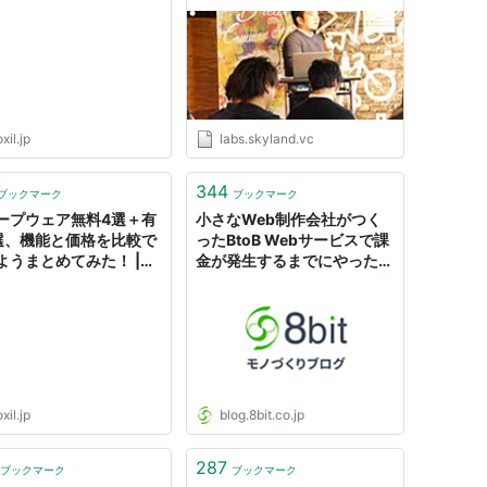
BtoBサービスキューレーシ
Skyland Venturesブログ
 Boxil（ボクシル）ま
(旧)
！
xil.jp
labs.skyland.vc
344
ブックマーク
ブックマーク
ープウェア無料4選＋有
小さなWeb制作会社がつく
選、機能と価格を比較で
ったBtoB Webサービスで課
ようまとめてみた！ |
金が発生するまでにやった8
ilが運営するBtoBサービ
つのこと。 ｜ モノづくりブ
資料紹介メディア ボク
ログ
マガジン！
xil.jp
blog.8bit.co.jp
287
ブックマーク
ブックマーク