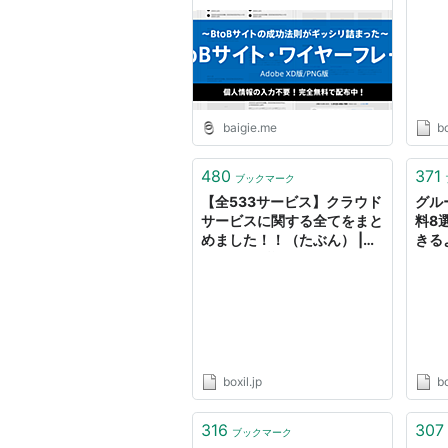
図書館
| 
ョン
とめ
baigie.me
bo
480
371
ブックマーク
【全533サービス】クラウド
グル
サービスに関する全てをまと
料8
めました！！（たぶん） |
きる
Boxilが運営するBtoBクラウ
Box
ドサービス・資料紹介メディ
ス・
ア ボクシルマガジン！
シル
boxil.jp
bo
316
307
ブックマーク