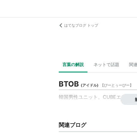
はてなブログ トップ
言葉の解説
ネットで話題
関
BTOB
(
アイドル
)
【
びーとぅーびー
】
韓国男性ユニット。
CUBEエンタ
関連ブログ