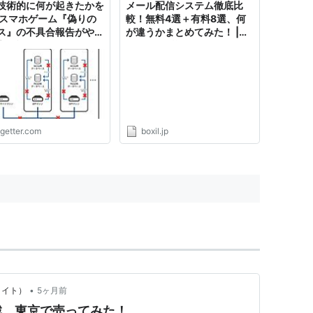
技術的に何が起きたかを
メール配信システム徹底比
 スマホゲーム『偽りの
較！無料4選＋有料8選、何
ス』の不具合報告がやた
が違うかまとめてみた！ |
寧と話題に「BtoBみた
Boxilが運営するBtoBサービ
報告で草」「なんだこの
ス・資料紹介メディア ボク
量は」
シルマガジン！
ogetter.com
boxil.jp
•
スメイト）
5ヶ月前
挑戦。東京で売ってみた！