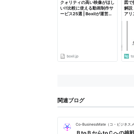
クォリティの高い映像がほし
図で
い!!比較に使える動画制作サ
解説
ービス25選 | Boxilが運営す
アリ
るBtoBサービス・資料紹介
ら丁
メディア ボクシルマガジ
いな
ン！
説明
boxil.jp
t
関連ブログ
Co-BusinessMate（コ・ビジネ
ＢtoＢからtoＣへの