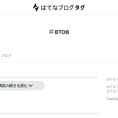
BTOB
連ブログ
はてな
ーテインメント
所属。
解説の続きを読む
はてな
はてな
Copyrig