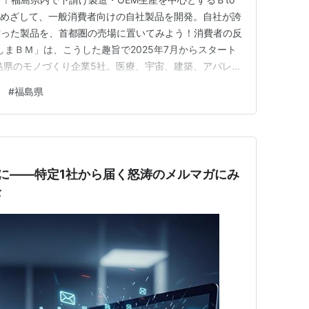
をめざして、一般消費者向けの自社製品を開発。自社が誇
作った製品を、首都圏の売場に置いてみよう！消費者の反
しまＢＭ」は、こうした趣旨で2025年7月からスタート
島県のモノづくり企業5社。医療、宇宙、建築、アパレ
縁の下の力持ち」 として活躍しているメーカーです。 ―
#
福島県
い― Ｃ市場に進出して認知度を上げたい― Ｃ向け商材で
の目的…
」に――特定1社から届く怒涛のメルマガにみ
全