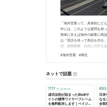
「海外営業って、具体的にどん
中には、このような疑問を持っ
簡単に言えば海外の顧客に商品
は「英語を使って商品を売る」
渉、納期調整、社内との打ち
わたります。 この記事では、
#
海外営業
#
商社
営業の仕事内容について、でき
は、海外営業の仕事内容は会社
ネットで話題
1117
893
ブックマーク
成功法則が詰まったBtoBサ
日本
イトの標準ワイヤーフレーム
なる
を無料配布します｜ベイジの
全部