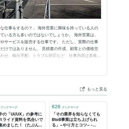
な仕事をするの？」 海外営業に興味を持っている人の
ている方も多いのではないでしょうか。 海外営業は、
やサービスを販売する仕事です。 ただし、実際の仕事
だけではありません。 見積書の作成、顧客との価格交
合わせ、輸出手配、トラブル対応など、仕事内容は多岐に
自動車部品の商社で海外営業を経験している私が、海外
るだけリアルに紹介します。 まず先にお伝えしたいの
によってかなり異なるという…
もっと見る
626
ブックマーク
ブックマーク
中の「UI/UX」の参考に
「その業界を知らなくても
スライド資料を気合いで
BtoB事業は立ち上げられ
集めました！（たぶん）
る」−やり方とコツ− -