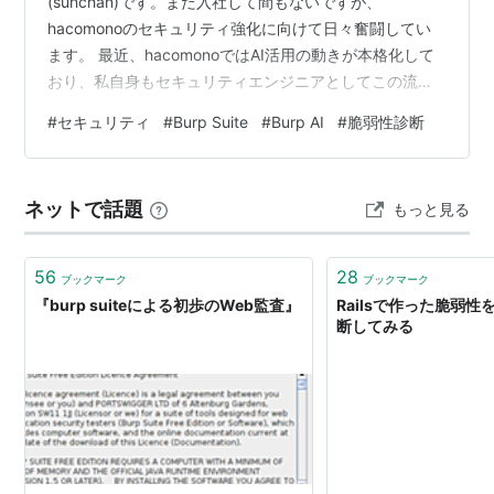
(sunchan)です。まだ入社して間もないですが、
hacomonoのセキュリティ強化に向けて日々奮闘してい
ます。 最近、hacomonoではAI活用の動きが本格化して
おり、私自身もセキュリティエンジニアとしてこの流れ
に乗ってみようと思いました。そんな中、Webアプリケ
#
セキュリティ
#
Burp Suite
#
Burp AI
#
脆弱性診断
ーションの脆弱性診断ツールとして広く知られている
「Burp Suite」に、今年2月からAIを活用した新機能
「Burp AI」が追加されたという情報を、チームメンバー
ネットで話題
もっと見る
から教えていただきさっそく試してみることにしまし
た。 Burp AIとは？ Burp AIは、PortSwigge…
56
28
ブックマーク
ブックマーク
『burp suiteによる初歩のWeb監査』
Railsで作った脆弱性をB
断してみる