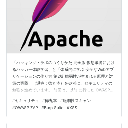
「ハッキング・ラボのつくりかた 完全版 仮想環境におけ
るハッカー体験学習」と「体系的に学ぶ 安全なWebアプ
リケーションの作り方 第2版 脆弱性が生まれる原理と対
策の実践」（通称：徳丸本）を参考に、セキュリティの
勉強を進めています。 前回は、以前 に行った OWASP
ZAP の自動脆弱性スキャンの結果の「パストラバーサ
#
セキュリティ
#
徳丸本
#
脆弱性スキャン
ル」について、分析と対策までやりました。 今回は、ク
#
OWASP ZAP
#
Burp Suite
#
XSS
ロスサイトスクリプティング（XSS）を見ていきます。
それでは、やっていきます。 ※2024/8/16：全体を書き
直し 当初の記事は、XSS（DOMベース）を勘違いしてい