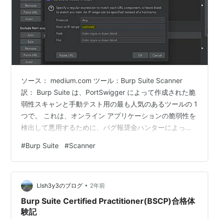
ソース： medium.com ツール：Burp Suite Scanner
訳： Burp Suite は、PortSwigger によって作成された脆
弱性スキャンと手動テスト用の最も人気のあるツールの 1
つで。 これは、オンライン アプリケーションの脆弱性を
検出して悪用するために、バグ報奨金ハンターによって
よく使用され。 Burp Suite には、自動および手動の両方
#
Burp Suite
#
Scanner
のセキュリティテストを可能にする多数の機能があり。
このブログでは、サーバーに過度の負荷をかけることな
く XSS 脆弱性を見つけるための最適な burp suite スキャ
•
ン構成を検討し。 目次 公開ページで XSS 脆弱…
LIsh3y3のブログ
2年前
Burp Suite Certified Practitioner(BSCP)合格体
験記