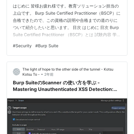
はじめに 皆様お疲れ様です。教育ソリューション担当の
上山です。 Burp Suite Certified Practitioner（BSCP）に
合格できたので、この資格の説明や合格までの道のりに
ついて紹介したいと思います。 目次 はじめに 目次 Burp
Suite Certified Practitioner （BSCP）とは 試験内容 学習
の道のり きっかけ 学習開始時点でのスキルレベル 業務
#
Security
#
Burp Suite
資格 学習方法 Web Security Academy Practice Exam イ
ンデックス、チートシート作成 使用ツール 必須 必須で
はないが便利 試験本番 1度目 2度目 3度目 合格のた…
The light of hope to the other side of the tunnel - Kotsu
•
Kotsu To -
2年前
Burp SuiteのScanner の使い方を学ぶ -
Mastering Unauthenticated XSS Detection:
Best Burp Suite Configurations for XSS
Hunting より