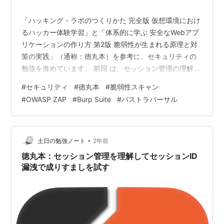
「ハッキング・ラボのつくりかた 完全版 仮想環境におけ
るハッカー体験学習」と「体系的に学ぶ 安全なWebアプ
リケーションの作り方 第2版 脆弱性が生まれる原理と対
策の実践」（通称：徳丸本）を参考に、セキュリティの
勉強を進めています。 前回 は、セッション管理の理解
と、実際になりすましを試したのと、PHP のセッション
#
セキュリティ
#
徳丸本
#
脆弱性スキャン
ID を URL に埋め込まない対策を行いました。 今回は、
#
OWASP ZAP
#
Burp Suite
#
パストラバーサル
前々回 に行った OWASP ZAP の自動脆弱性スキャンの結
果の「パストラバーサル」について、分析と可能なら対
策までやっていきたいと思います。 それでは、やってい
きます。
•
土日の勉強ノート
2年前
徳丸本：セッション管理を理解してセッションID
漏洩で成りすましを試す