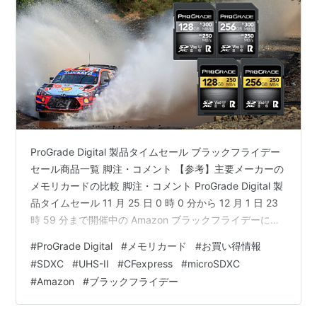
ProGrade Digital 製品タイムセール ブラックフライデー
セール商品一覧 脚注・コメント 【参考】主要メーカーの
メモリカードの比較 脚注・コメント ProGrade Digital 製
品タイムセール 11 月 25 日 0 時 0 分から 12 月 1 日 23
時 59 分まで開催中の Amazon ブラックフライデーに
て、ProGrade Digital Inc. の CFexpress Type B
#
ProGrade Digital
#
メモリカード
#
お買い得情報
COBALT 165GB / 325GB / 650GB、CFexpress Type A
#
SDXC
#
UHS-II
#
CFexpress
#
microSDXC
COBALT 160GB、SDXC UHS-II V90 COBALT 128GB /…
#
Amazon
#
ブラックフライデー