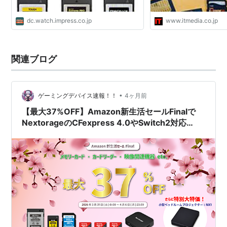
dc.watch.impress.co.jp
www.itmedia.co.jp
関連ブログ
•
ゲーミングデバイス速報！！
4ヶ月前
【最大37%OFF】Amazon新生活セールFinalで
NextorageのCFexpress 4.0やSwitch2対応
microSD Expressを最安値圏で手に入れろ！