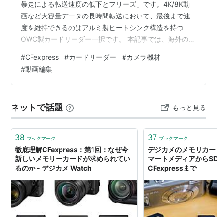
暴走による転送速度の低下とフリーズ」です。4K/8K動
画など大容量データの長時間転送において、最後まで速
度を維持できるのはアルミ製ヒートシンク構造を持つ
OWC製カードリーダー一択です。 本記事では、海外の検
証データと実際のトラブル報告に基づき、長時間の激し
#
CFexpress
#
カードリーダー
#
カメラ機材
いデータ転送でも絶対に落ちないカードリーダーの選び
#
動画編集
方と結論を断言します。 1. なぜCFexpress Type Bカード
リーダーは「熱暴走」するのか？ スペック表には最大転
送速度しか記載されていませんが、実際の運用で直面す
ネットで話題
もっと見る
るのは発熱によるサーマルスロットリング（速度低下）
や接…
38
37
ブックマーク
ブックマーク
徹底理解CFexpress：第1回：なぜ今
デジカメのメモリカー
新しいメモリーカードが求められてい
マートメディアからSD
るのか - デジカメ Watch
CFexpressまで