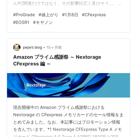
んPC関連だけではなく、その影響比広く及びそう…。 と
心配していたところ、いきなりカメラ業界に激震です。
#
ProGrade
#
値上がり
#
1月8日
#
CFexpress
ProGrade Digital製品の価格が「1月8日」から大幅に値上
#
EOSR1
#
キヤノン
がりすることになりました。 値上がり率も半端ありませ
ん！ リンク 新年早々、値上がりの波がやってきた！ 必
要だったら即購入すべし！ 記事によると、 ProGrade
Digital Inc.は、AIイン…
•
pepe’s blog
10ヶ月前
Amazon プライム感謝祭 ～ Nextorage
CFexpress 編 ～
現在開催中の Amazon プライム感謝祭における
Nextorage の CFexpress メモリカードのセール情報をま
とめてみました。なお、本記事にはプロモーション情報
を含んでいます。*1 Nextorage CFExpress Type A メモ
リカード CFexpress 4.0 Type A A2PRO 160GB (-20%