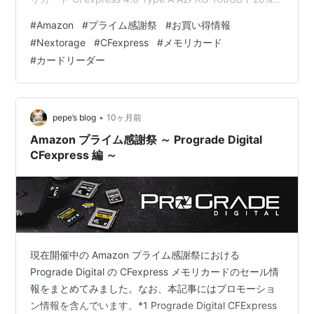
￥19,980 税込) 320GB (-17% ￥32,980 税込) 640GB
#
Amazon
#
プライム感謝祭
#
お買い得情報
(-6% ￥59,800 税込) CFexpress 4.0 Type A A2AE
#
Nextorage
#
CFexpress
#
メモリカード
500GB (-20% ￥27,980 税込) 1000GB (-10%
#
カードリーダー
￥49,980…
•
pepe’s blog
10ヶ月前
Amazon プライム感謝祭 ～ Prograde Digital
CFexpress 編 ～
現在開催中の Amazon プライム感謝祭における
Prograde Digital の CFexpress メモリカードのセール情
報をまとめてみました。なお、本記事にはプロモーショ
ン情報を含んでいます。*1 Prograde Digital CFExpress