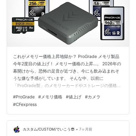
これがメモリー価格上昇地獄か？ ProGrade メモリ製品
今年2度目の値上げ！ メモリー価格の上昇…。 2026年の
幕開けから、恐怖の足音が近づき、今にも飲み込まれそ
うな嫌な予感がしています。 そんな中、以前に
「ProGrade製」のメモリーカードやストレージの価格が
値上げになる…という記事を書きました。 この時点で、
#
ProGrade
#
メモリ価格
#
値上げ
#
カメラ
EOS R1等に使う「CFexpressカード」を例にすると
#
CFexpress
「37％以上」の値上がりであり、種類やグレードによっ
ては当然それ以上の値上がりとなりました。 この段階
で、「これは想像以上にヤバいかも…」と感じていたの
ですが…。 何と、早くも「第2弾」の値上げが来ました。
•
カスタム/CUSTOM/でいこう😎
7ヶ月前