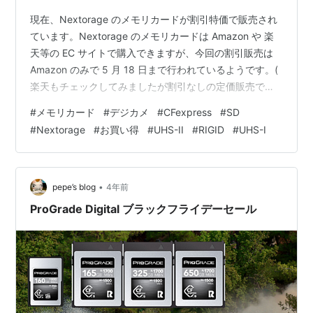
現在、Nextorage のメモリカードが割引特価で販売され
ています。Nextorage のメモリカードは Amazon や 楽
天等の EC サイトで購入できますが、今回の割引販売は
Amazon のみで 5 月 18 日まで行われているようです。(
楽天もチェックしてみましたが割引なしの定価販売でし
た ) 。 Nextorage のメモリカードについて CFexpress
#
メモリカード
#
デジカメ
#
CFexpress
#
SD
Type B B1PRO シリーズ B1SE シリーズ UHS-II SD カー
#
Nextorage
#
お買い得
#
UHS-II
#
RIGID
#
UHS-I
ド V90 SDXC メモリーカード F2PRO シリーズ V60
SDXC メモリーカード F2SE シリーズ UHS-I SD カード
V…
•
pepe’s blog
4年前
ProGrade Digital ブラックフライデーセール