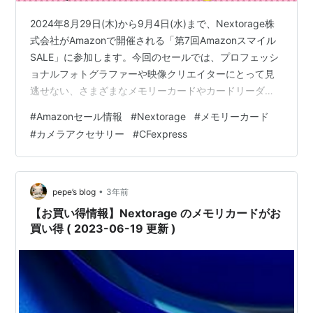
2024年8月29日(木)から9月4日(水)まで、Nextorage株
式会社がAmazonで開催される「第7回Amazonスマイル
SALE」に参加します。今回のセールでは、プロフェッシ
ョナルフォトグラファーや映像クリエイターにとって見
逃せない、さまざまなメモリーカードやカードリーダー
が最大33%OFFで提供されます。特に、次世代規格
#
Amazonセール情報
#
Nextorage
#
メモリーカード
CFexpress 4.0に対応した製品や、最高のパフォーマンス
#
カメラアクセサリー
#
CFexpress
を誇る「NX-A1PROシリーズ」など、魅力的な商品が数
多くラインナップされています。 AmazonスマイルSALE
概要 セール期間 おすすめ製品の詳細と割引率 NX-
A1PROシリーズ – 高速連写撮…
•
pepe’s blog
3年前
【お買い得情報】Nextorage のメモリカードがお
買い得 ( 2023-06-19 更新 )