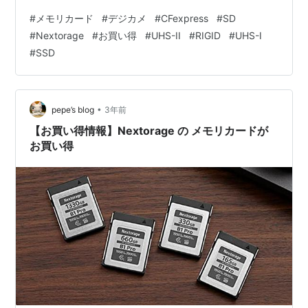
は取り扱い商品が非常に多岐にわたっているため、ひと
#
メモリカード
#
デジカメ
#
CFexpress
#
SD
つひとつの商品ごとのリンクは張らずにセール開催ペー
#
Nextorage
#
お買い得
#
UHS-II
#
RIGID
#
UHS-I
ジへのリンクを張るに止めました。 メモリカードおよび
#
SSD
ポータブルSSDを割引販売中 NX-F2PRO ( SDXC / UHS-
II V90 ) NX-F2SE ( SDXC / UHS-II V60 ) NX-B1PRO …
•
pepe’s blog
3年前
【お買い得情報】Nextorage の メモリカードが
お買い得