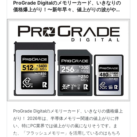
今度はも…
ProGrade Digitalのメモリーカード、いきなりの
価格爆上がり！〜新年早々、値上がりの波がやっ
てきた！ 必要だったら即購入すべし！〜
ProGrade Digitalのメモリーカード、いきなりの価格爆上
がり！ 2026年は、半導体メモリー関連の値上がりに伴
い、特にPC業界では値上がりの嵐になりそうです。ま
た、「フラッシュメモリー」を活用しているのはもちろ