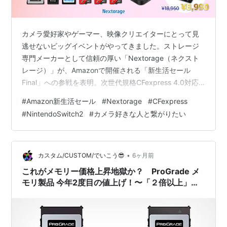
カメラ愛好家やゲーマー、映像クリエイターにとって見
逃せないビッグイベントがやってきました。ストレージ
専門メーカーとして信頼の厚い「Nextorage（ネクスト
レージ）」が、Amazonで開催される「新生活セール
Final」への参戦を表明。次世代規格CFexpress 4.0対応
カードから、話題のNintendo Switch2動作確認済み
#
Amazon新生活セール
#
Nextorage
#
CFexpress
microSD Expressまで、プロ仕様のデバイスが驚きのプ
#
NintendoSwitch2
#
カメラ好きな人と繋がりたい
ライスで登場します。 今回のセールは、2026年3月31日
からの「先行セール」を皮切りに、4月6日まで開催。特
に映像関連機器は最大37%OFFと、過去最大級の割引率
を記録しています。高画質化が進む…
•
カスタム/CUSTOM/でいこう😎
6ヶ月前
これがメモリー価格上昇地獄か？ ProGrade メ
モリ製品 今年2度目の値上げ！〜「２倍以上」の
値上げはさすがに看過できない〜