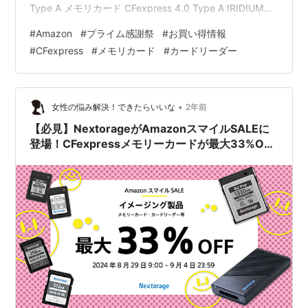
Type A メモリカード CFexpress 4.0 Type A IRIDIUM
480GB (-15% ￥32,300 税込) 960GB (-15% ￥60,350
#
Amazon
#
プライム感謝祭
#
お買い得情報
税込) CFexpress 2.0 Type A GOLD 120GB (-20%
#
CFexpress
#
メモリカード
#
カードリーダー
￥15,840 税込) 240GB (-20% ￥19,840 税込) 480…
•
女性の悩み解決！できたらいいな
2年前
【必見】NextorageがAmazonスマイルSALEに
登場！CFexpressメモリーカードが最大33%OFF
で手に入るチャンス！