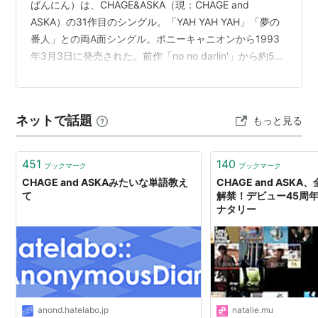
ばんにん）は、CHAGE&ASKA（現：CHAGE and
ASKA）の31作目のシングル。「YAH YAH YAH」「夢の
番人」との両A面シングル。ポニーキャニオンから1993
年3月3日に発売された。前作「no no darlin'」から約5か
月ぶりとなる作品。公式サイトでは、「YAH YAH YAH」
のみがA面として扱われているが、オリコンでは「YAH
YAH YAH/夢の番人」と両A面シングルとして扱われてい
ネットで話題
もっと見る
る。また、CDジャケットでも両A面シングルで表記され
たデザインが存在している。当時所属していたレコード
会社のポニーキャニ…
451
140
ブックマーク
ブックマーク
CHAGE and ASKAみたいな単語教え
CHAGE and ASK
て
解禁！デビュー45周年
ナタリー
anond.hatelabo.jp
natalie.mu