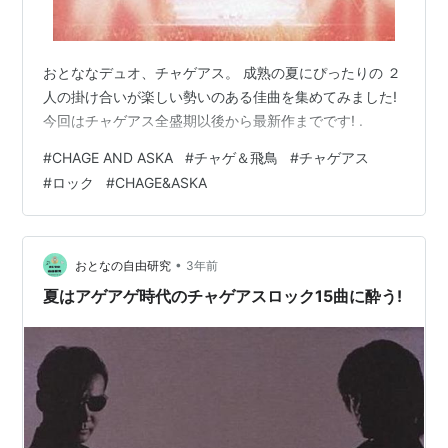
おとななデュオ、チャゲアス。 成熟の夏にぴったりの ２
人の掛け合いが楽しい勢いのある佳曲を集めてみました!
今回はチャゲアス全盛期以後から最新作までです! .
#
CHAGE AND ASKA
#
チャゲ＆飛鳥
#
チャゲアス
#
ロック
#
CHAGE&ASKA
•
おとなの自由研究
3年前
夏はアゲアゲ時代のチャゲアスロック15曲に酔う!