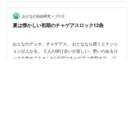
•
おとなの自由研究
3年前
夏は懐かしい初期のチャゲアスロック12曲
おとなのデュオ、チャゲアス。 おとななら聴くとテンシ
ョンが上がる、 ２人の掛け合いが楽しい、勢いのあるロ
ックを集めてみました! 今回はチャゲアス前期まで、 フ
ォークと歌謡曲とロックが融合したような そんなおとな
は懐かしい雰囲気のある12曲です! .
#
CHAGE AND ASKA
#
チャゲアス
#
ロック
#
フォーク
#
歌謡曲
•
海外を飛び回る生活をする♪成長記録！
3年前
ジブリに短編映画⁉ On Your Markを視てみよう♪