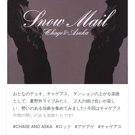
おとなのデュオ、チャゲアス。 テンションの上がる楽曲
として、夏野外ライブみたく、 ２人の掛け合いが楽し
い、勢いのある佳曲を集めてみました! 今回はチャゲアス
中期の勢いのある楽曲たちです! .
#
CHAGE AND ASKA
#
ロック
#
アゲアゲ
#
チャゲアス