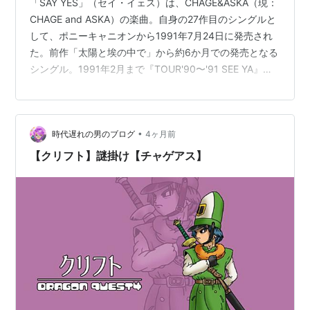
「SAY YES」（セイ・イェス）は、CHAGE&ASKA（現：
CHAGE and ASKA）の楽曲。自身の27作目のシングルと
して、ポニーキャニオンから1991年7月24日に発売され
た。前作「太陽と埃の中で」から約6か月での発売となる
シングル。1991年2月まで『TOUR'90〜'91 SEE YA』を
開催し、同年3月から6月にかけてCHAGE（現：Chage）
とASKAがそれぞれソロとして活動を始め、CHAGEは
MULTI MAXでシングル・アルバム・ツアー、ASKAはシ
•
時代遅れの男のブログ
4ヶ月前
ングルとアルバムを発売している。同時に6月から、
CHAGE&ASKAとしてレコーディングが開始された。この
【クリフト】謎掛け【チャゲアス】
曲についてAS…