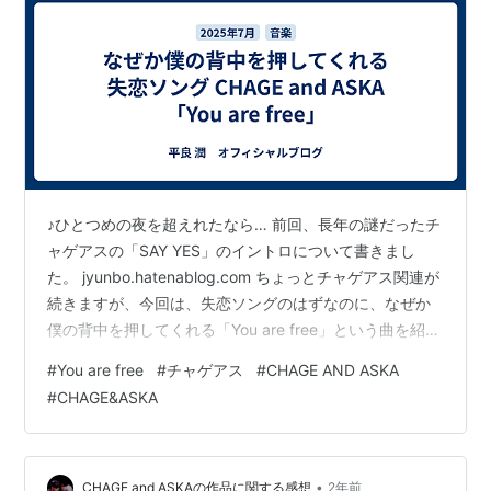
♪ひとつめの夜を超えれたなら… 前回、長年の謎だったチ
ャゲアスの「SAY YES」のイントロについて書きまし
た。 jyunbo.hatenablog.com ちょっとチャゲアス関連が
続きますが、今回は、失恋ソングのはずなのに、なぜか
僕の背中を押してくれる「You are free」という曲を紹介
したいなと思います。 まずは、歌詞ですね。 (全文掲載
#
You are free
#
チャゲアス
#
CHAGE AND ASKA
は著作権の関係があるので、歌詞サイトへのリンクを貼
#
CHAGE&ASKA
ります) CHAGE and ASKA You are free 歌詞 - 歌ネット
♪振り返らない人を見てる… 君(恋人)が「人」に変わって
しまっている瞬間がなんとも切ない出だしですね。 ♪君は
間違…
•
CHAGE and ASKAの作品に関する感想
2年前