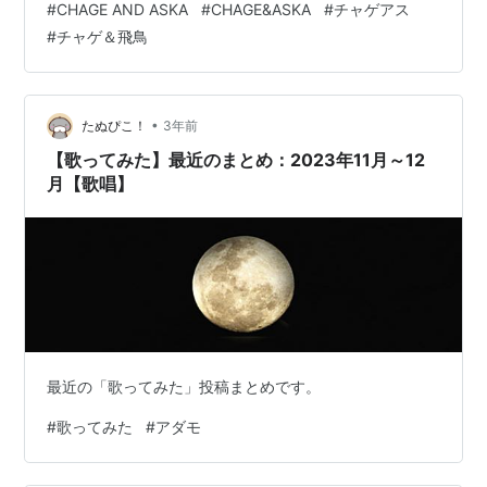
#
CHAGE AND ASKA
#
CHAGE&ASKA
#
チャゲアス
ray化されたものと同じものなので、そっちを見ればいい
#
チャゲ＆飛鳥
かなという感じ。 解像度もそっちの方がきれいですし。
チャゲアス最盛期に乱発してたベスト盤のうちの一つと
いう感じです。 この映像に対する当時の評価が気になり
ます。 見所はインタビュー映像、SAY YES…
•
たぬぴこ！
3年前
【歌ってみた】最近のまとめ：2023年11月～12
月【歌唱】
最近の「歌ってみた」投稿まとめです。
#
歌ってみた
#
アダモ