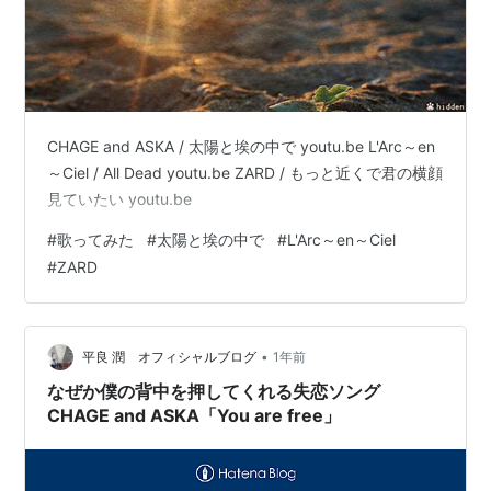
CHAGE and ASKA / 太陽と埃の中で youtu.be L'Arc～en
～Ciel / All Dead youtu.be ZARD / もっと近くで君の横顔
見ていたい youtu.be
#
歌ってみた
#
太陽と埃の中で
#
L'Arc～en～Ciel
#
ZARD
•
平良 潤 オフィシャルブログ
1年前
なぜか僕の背中を押してくれる失恋ソング
CHAGE and ASKA「You are free」