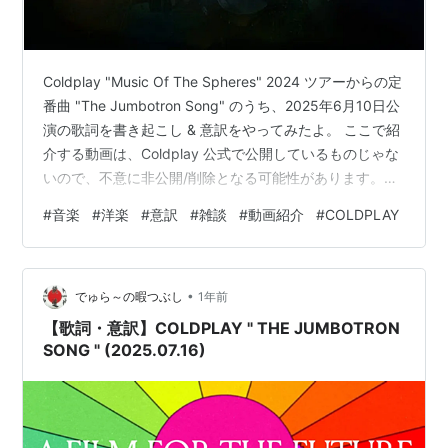
Coldplay "Music Of The Spheres" 2024 ツアーからの定
番曲 "The Jumbotron Song" のうち、2025年6月10日公
演の歌詞を書き起こし & 意訳をやってみたよ。 ここで紹
介する動画は、Coldplay 公式で公開しているものじゃな
いので、不意に非公開/削除となる可能性があります。
www.youtube.com タイトル：The Jumbotron Song 作
#
音楽
#
洋楽
#
意訳
#
雑談
#
動画紹介
#
COLDPLAY
詞：Chris Martin 作 曲：Chris Martin 収録日 ：Coldplay
"Music Of The Spheres" World Tour 2025年6月10日 …
•
でゅら～の暇つぶし
1年前
【歌詞・意訳】COLDPLAY " THE JUMBOTRON
SONG " (2025.07.16)