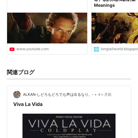
Meanings
www.youtube.com
longtailworld.blogsp
関連ブログ
•
ALKAN‐しどろもどろでも声は出るなり。‐
4ヶ月前
Viva La Vida