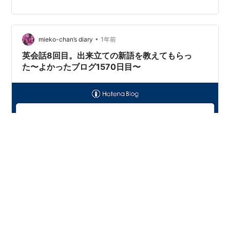
も、この「即興」であることが原因で、とある悲劇が起
こってしまったんで、記事を紹介します。
www.newsweek.com 記事意訳 Astronomer 社 CEO
Andy Byron…
•
mieko-chan’s diary
1年前
英会話8回目。出来立ての新語を教えてもらっ
た〜よかったブログ1570日目〜
こんにちは！miekoです。 昨日は英会話教室でした。 先
生が「Big news！」と言って入ってきました。 「新語が