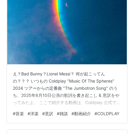
え？Bad Bunny？Lionel Messi？ 何が起こってん
の？？？ いつもの Coldplay "Music Of The Spheres"
2024 ツアーからの定番曲 "The Jumbotron Song" のう
ち、2025年6月10日公演の歌詞を書き起こし & 意訳をや
ってみたよ。 ここで紹介する動画は、Coldplay 公式で公
開しているものじゃないので、不意に非公開/削除となる
#
音楽
#
洋楽
#
意訳
#
雑談
#
動画紹介
#
COLDPLAY
可能性があります。 www.youtube.com タイトル：The
Jumbotron Song 作 詞：Chris Martin 作 曲：Chris
Martin 収録日 ：Coldplay "M…