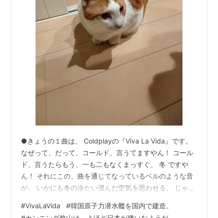
●きょうの１曲は、 Coldplayの『Viva La Vida』です。
なぜって、だって、コールド、言うてますやん！ コール
ド、言うたらもう、一も二もなくまっすぐ、 冬 ですや
ん！ それにこの、曲を通じてなっているベルのような音
が、 いかにも冬の冷たい澄んだ空気を思わせる、 じゃな
いですか？ 要するに、冬に聞きたくなる曲が、 冬ソン、
#
VivaLaVida
#
韓国原子力潜水艦を国内で建造。
と認定します。 ●韓国、原子力潜水艦を国内で建造。 す
#
カンニング竹山は、よほど日本が嫌いなようだ。