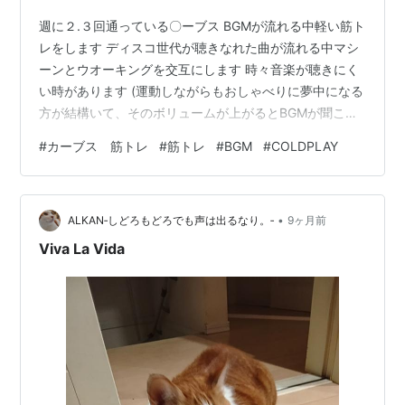
週に２.３回通っている〇ーブス BGMが流れる中軽い筋ト
レをします ディスコ世代が聴きなれた曲が流れる中マシ
ーンとウオーキングを交互にします 時々音楽が聴きにく
い時があります (運動しながらもおしゃべりに夢中になる
方が結構いて、そのボリュームが上がるとBGMが聞こえ
にくいのです) 昨日は誰かが音量が低いとコーチに伝えて
#
カーブス 筋トレ
#
筋トレ
#
BGM
#
COLDPLAY
くれました これまではディスコ風のアレンジされた曲が
流れ、テンポよく運動するには音楽は良いアイテムだと
思います 音量調節の話の後、これまでに流れなかった新
•
しい曲が流れて笑みがこぼれました Coldplay Viva La
ALKAN‐しどろもどろでも声は出るなり。‐
9ヶ月前
Vida アメリカ発のTV弁護士ドラマで流れたものでお気
Viva La Vida
に…