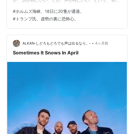
か、 詩が特にいい、とか、声が特にいい、という、 特筆
的な感じではなくて、 アレンジを含めてすべて、総合力
#
ホルムズ海峡、18日に20隻が通過。
がいい。って感じですよね。 限りなく、正六角形に近
#
トランプ氏、虚勢の裏に恐怖心。
い、曲。 元ミュージシャンとして想像するに、 もしバン
ドメンバーが、この曲のラフデモを持ってきて、 ギター
の弾き語りかなんかで聴かされたとして、 で、これを、
どうしろと？？ って、なりますよ。きっと。私なら。 そ
•
ALKAN‐しどろもどろでも声は出るなり。‐
4ヶ月前
れ…
Sometimes It Snows In April