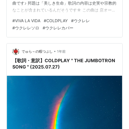
曲です♪ 邦題は「美しき生命」歌詞の内容は史実や宗教的
なことが含まれているんだそうです☆ この曲は 店オープ
ンして少し経ってウクレレがある程度自由に弾けるよう
#
VIVA LA VIDA
#
COLDPLAY
#
ウクレレ
になってきた頃 YouTubeでKalei Gamiaoがルーパー使っ
#
ウクレレソロ
#
ウクレレカバー
て弾いてるのを見つけてカッコいいーっ😎って なって一
時良く弾いてました🎶 Kalei Gamiaoのようにとはいきま
せんが 頑張って久々に弾いてみました🤭 ラ…
•
でゅら～の暇つぶし
1年前
【歌詞・意訳】COLDPLAY " THE JUMBOTRON
SONG " (2025.07.27)