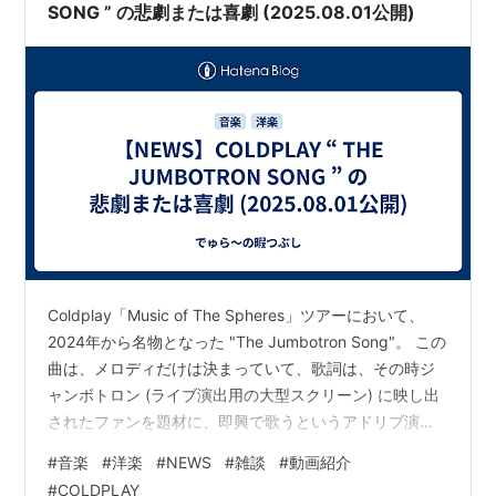
SONG ” の悲劇または喜劇 (2025.08.01公開)
Coldplay「Music of The Spheres」ツアーにおいて、
2024年から名物となった "The Jumbotron Song"。 この
曲は、メロディだけは決まっていて、歌詞は、その時ジ
ャンボトロン (ライブ演出用の大型スクリーン) に映し出
されたファンを題材に、即興で歌うというアドリブ演
出。 つまり、その公演でしか聴けない歌ってこと。 ライ
#
音楽
#
洋楽
#
NEWS
#
雑談
#
動画紹介
ブでそんな演出あったら、めっちゃ盛り上がるよね！ で
#
COLDPLAY