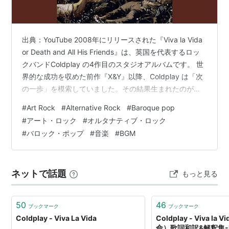
クロックスEP−ジャパン・ツアー・ミニ・アルバム−
(2003)
ASIN:B00009PN95
ライヴ 2003 (2003)
ASIN:B0000TCMFM
出典：YouTube 2008年にリリースされた『Viva la Vida
ライヴ 2003 (DVD) (2003)
ASIN:B00061QWX2
or Death and All His Friends』は、英国を代表するロッ
X&Y（2005）
ASIN:B0007INZXO
クバンドColdplay の4作目のスタジオアルバムです。 世
Viva La Vida Or Death & All His Friends (2008)
界的な成功を収めた前作『X&Y』以降、Coldplay は「次
の一歩」を模索していました。その結果生まれたのが本
ASIN:B000RPTQ1C
作です。プロデューサーにBrian Eno を迎え、従来のピア
Mylo Xyloto (2011)
ASIN:B0053YGYO4
#
Art Rock
#
Alternative Rock
#
Baroque pop
ノロック路線から大胆な進化を遂げました。 オーケスト
Ghost Stories（2014）
#
アート・ロック
#
オルタナティブ・ロック
ラや民族音楽、アート・ロック、バロック・ポップなど
#
バロック・ポップ
#
音楽
#
BGM
多彩な要素を取り入れた本作は、Coldplay のキャリアに
おける大きな転換点であり、同時に2000年代ロ…
GHOST STORIES
ネットで話題
もっと見る
アーティスト:
COLDPLAY
出版社/メーカー:
PLG
50
46
発売日:
2014/05/20
ブックマーク
ブックマーク
メディア:
CD
Coldplay - Viva La Vida
Coldplay - Viva l
この商品を含むブログ (24件) を見る
命）歌詞和訳&解釈集-Ly