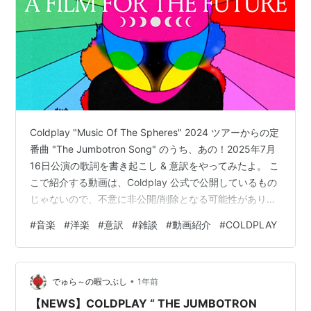
Coldplay "Music Of The Spheres" 2024 ツアーからの定
番曲 "The Jumbotron Song" のうち、あの！2025年7月
16日公演の歌詞を書き起こし & 意訳をやってみたよ。 こ
こで紹介する動画は、Coldplay 公式で公開しているもの
じゃないので、不意に非公開/削除となる可能性がありま
す。 www.youtube.com タイトル：The Jumbotron
#
音楽
#
洋楽
#
意訳
#
雑談
#
動画紹介
#
COLDPLAY
Song 作 詞：Chris Martin 作 曲：Chris Martin 収録日 ：
Coldplay "Music Of The Spheres" World Tour 2025年7
月1…
•
でゅら～の暇つぶし
1年前
【NEWS】COLDPLAY “ THE JUMBOTRON