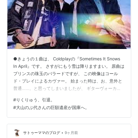
●きょうの１曲は、 Coldplayの『Sometimes It Snows
In April』です。 さすがにもう雪は降りますまい。 原曲は
プリンスの珠玉のバラードですが、 この映像はコール
ド・プレイによるカヴァー。 始まった時は、お、意外と
普通……。と思ってしまいましたが、 ギターヴォーカル
のLianne La Havas(リアン・ラ・ハヴァス) の天使のよう
#
りくりゅう、引退。
な歌声に、ハッとさせられました。 多分ですけど、聴く
#
大山のぶ代さんの巨額遺産が国庫へ。
限り、 そこまで綿密なリハはやってない気がします。 ぶ
っつけ本番ぐらい。で、このクオリティー。 これはタイ
ム感と言いますか、 日本風に言うと、間、ですかね。
元々、派手なアレンジがで…
•
サトゥーママのブログ
9ヶ月前