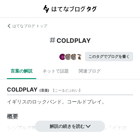
はてなブログ トップ
COLDPLAY
このタグでブログを書く
言葉の解説
ネットで話題
関連ブログ
COLDPLAY
(
音楽
)
【
こーるどぷれい
】
イギリスのロックバンド。コールドプレイ。
概要
解説の続きを読む
シンプルで乾いたサウンドが魅力。シングル「イエロ
ー」が大ヒット、一躍注目を集める。