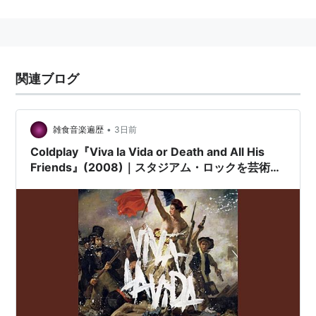
セカンドアルバム「静寂の世界」がグラミー賞を受賞。
amazon:Coldplay
メンバー
関連ブログ
ガイ・ベリーマン (Guy Berryman) ：Bass Guitar
ジョニー・バックランド (Jonny Buckland) ：Lead
•
雑食音楽遍歴
3日前
Guitar
Coldplay『Viva la Vida or Death and All His
ウィル・チャンピオン (Will Champion) ：Drums
Friends』(2008)｜スタジアム・ロックを芸術へ
昇華した一枚
クリス・マーティン (Chris Martin) ：Guitars,
Piano, Voice
ディスコグラフィー
PARACHUTES (2001)
ASIN:B00004Y548
静寂の世界 / A RUSH OF THE BLOOD TO THE
HEAD (2002)
ASIN:B000066AC6