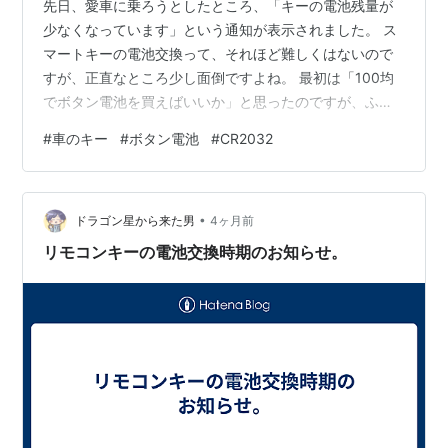
先日、愛車に乗ろうとしたところ、「キーの電池残量が
少なくなっています」という通知が表示されました。 ス
マートキーの電池交換って、それほど難しくはないので
すが、正直なところ少し面倒ですよね。 最初は「100均
でボタン電池を買えばいいか」と思ったのですが、ふと
考えました。 すぐに買いに行くのが面倒 メーカーがよく
#
車のキー
#
ボタン電池
#
CR2032
分からない電池だと寿命が気になる どうせ交換するなら
純正採用品と同じものを使いたい そこでAmazonをのぞ
いてみることにしました。 すると、キーに最初から入っ
•
ていた電池と同じ Panasonic製 CR2032 を発見。 しかも
ドラゴン星から来た男
4ヶ月前
価格を見てびっくり。 👉 Panasonic コイン形リチウ…
リモコンキーの電池交換時期のお知らせ。