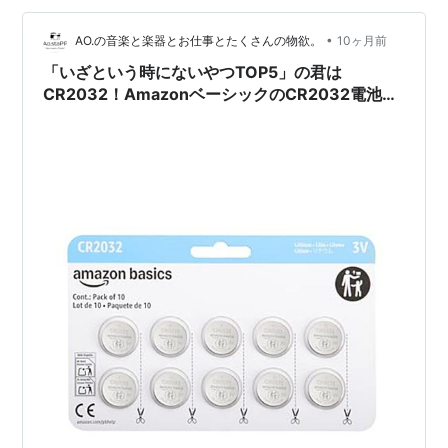
CR2032・1個入りを税込297円で購入しました。 乾電池
や充電ケーブルが並ぶ日用品棚にあり、C…
•
AO.の音楽と楽器とお仕事とたくさんの物欲。
10ヶ月前
「いざという時にないやつTOP5」の君は
CR2032！AmazonベーシックのCR2032電池を
家に常備すべき理由