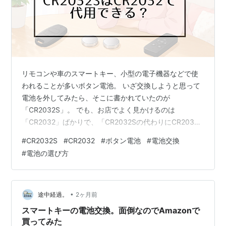
リモコンや車のスマートキー、小型の電子機器などで使
われることが多いボタン電池。 いざ交換しようと思って
電池を外してみたら、そこに書かれていたのが
「CR2032S」。 でも、お店でよく見かけるのは
「CR2032」ばかりで、「CR2032Sの代わりにCR2032
を使ってもいいの？」と迷ってしまうことがありますよ
#
CR2032S
#
CR2032
#
ボタン電池
#
電池交換
ね。 見た目はほとんど同じに見えますし、数字も似てい
#
電池の選び方
ます。だからこそ、何となく使えそうな気もするけれ
ど、機器が壊れたら困るし、買い間違いも避けたいとこ
ろです。 この記事では、CR2032SとCR2032の違いや、
代用できる可能性があるケース、買う前に確認したいポ
•
途中経過。
2ヶ月前
イントを初心者の方にもわかりや…
スマートキーの電池交換。面倒なのでAmazonで
買ってみた