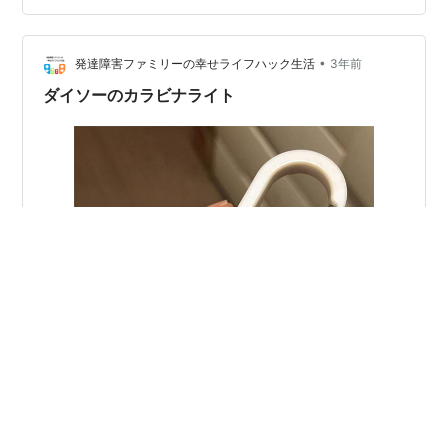
起動、電源を切り改めて立ち上げると、ＢＩＯＳ設定ま
で同じように誘導されます。 爺が考えたこと。 メモリか
ＳＳＤのどこかが損傷し、毎回「回復」のような作業を
•
発達障害ファミリーの幸せライフハック生活
3年前
しているのだろ…
ダイソーのカラビナライト