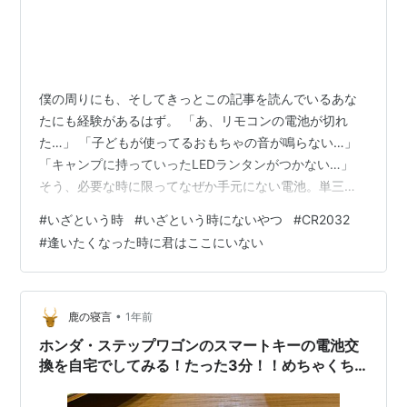
僕の周りにも、そしてきっとこの記事を読んでいるあな
たにも経験があるはず。 「あ、リモコンの電池が切れ
た…」 「子どもが使ってるおもちゃの音が鳴らない…」
「キャンプに持っていったLEDランタンがつかない…」
そう、必要な時に限ってなぜか手元にない電池。単三電
池や単四電池ならまだしも、困るのが小さなコイン形電
#
いざという時
#
いざという時にないやつ
#
CR2032
池、CR2032です。 こいつは本当に、僕の中で「いざと
#
逢いたくなった時に君はここにいない
いう時にないTOP5」に入る常連選手。 逢いたい時にあ
なたはいない 全6巻セットノーブランド品Amazon ↑関
係ないです。 逢いたくなった時に君はここにいない｜サ
ザンオールスターズ Official Site こいつが聞こえてきま
•
鹿の寝言
1年前
す。…
ホンダ・ステップワゴンのスマートキーの電池交
換を自宅でしてみる！たった3分！！めちゃくち
ゃ簡単でした！