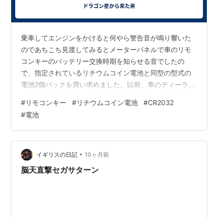
乗車してエンジンをかけると何やら警告音が鳴り響いた
のであちこち見渡してみるとメーターパネルで車のリモ
コンキーのバッテリー交換時期を知らせる音でしたの
で、指定されているリチウムコイン電池と同型の型式の
電池2個パックを買い求めました。以前、車のディーラー
で普段使っているキーの電池を交換するときは予備のキ
#
リモコンキー
#
リチウムコイン電池
#
CR2032
ーの電池も交換した方が良いと聞いていました。しか
#
電池
し、予備の方で乗車しても警告はされないので警告され
るまで使おうとも思いましたが、いざバッテリー切れし
た時に残った1個が何処に行ったか分からない可能性が大
きいので結局予備のキーの電池も交換しました。これで
•
イギリスの日記
10ヶ月前
当分安心です。なお、動画には警告音は入っていませ
脳天直撃セガサターン
ん…