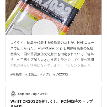
ようやく、輪島を代表する輪島塗のコトが、NHKニュー
スで伝えられた。 www3.nhk.or.jp 石川県輪島市の伝統
産業で、国の重要無形文化財にも指定されている「輪島
塗」の工房や店舗も大きな被害を受けていて生産の再開
が見通せない状況になっています。（上リンク先から）
漆器は漆を塗る工程だけで出来上がるワケではない。勿
#
輪島塗
#
珪藻土
#
BIOS
#
CR2032
論、漆の木を栽培して樹液を採取し、精製する職人さん
がいなければ成り立たない。漆を濾すには和紙を用いる
が、その和紙を漉く技術もなければならない。木地師さ
•
んも挽き物や指物師と役割があって、金箔や金粉の製造
pagetakaBlog
3年前
も専門の領域だ。その他、漆刷毛、各種刃物、砥石、砥
Win11:CR2032を新しくし、PC起動時のトラブ
の粉も必要となる。 そして輪島…
ル回避