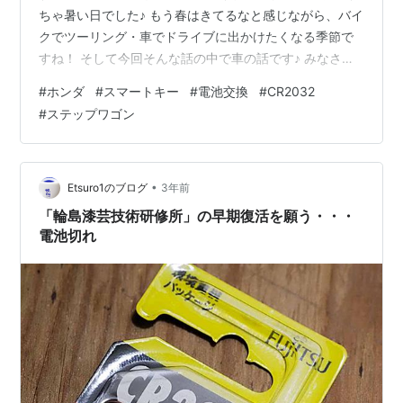
ちゃ暑い日でした♪ もう春はきてるなと感じながら、バイ
クでツーリング・車でドライブに出かけたくなる季節で
すね！ そして今回そんな話の中で車の話です♪ みなさ
ん、車のキーでスマートキーの方多いんじゃないです
#
ホンダ
#
スマートキー
#
電池交換
#
CR2032
か？？ 今の車は鍵を刺さずにエンジンをかけるタイプの
#
ステップワゴン
車が多いですが、そんなスマートキーの電池が低下して
ると出たらいつもディーラーで電池交換をしてもらって
いましたが、今回自分でやってみようと思いすごく簡単
だったので紹介したいと思います！ では！行ってみまし
•
Etsuro1のブログ
3年前
ょう！！！ ■電池がなくなると車が動か…
「輪島漆芸技術研修所」の早期復活を願う・・・
電池切れ