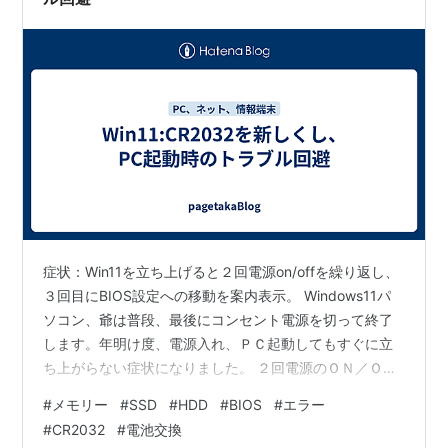
症状：Win11を立ち上げると２回電源on/offを繰り返し、
３回目にBIOS設定への移動を案内表示。 Windows11パ
ソコン、爺は普段、最後にコンセント電源を切って終了
します。年明け度、電源入れ、ＰＣ起動してもすぐに立
ち上がらない症状になりました。 ２回電源のＯＮ／ＯＦ
Ｆを繰り返し、３回目にBAIOS設定するよう表示が出ま
#
メモリー
#
SSD
#
HDD
#
BIOS
#
エラー
した。BIOS設定、保存すれば普通に使えました。終了
#
CR2032
#
電池交換
後、コンセント電源を切らずに再起動したら普段通りの