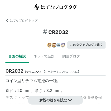
はてなブログ トップ
CR2032
このタグでブログを書く
言葉の解説
ネットで話題
関連ブログ
CR2032
(
サイエンス
)
【
しーあーるにいれいさんに
】
コイン型リチウム電池
の一種。
直径：20 mm、厚さ：3.2 mm。
デスクトップ型PCのマザーボードにはCMOS情報を保
解説の続きを読む
つための補助電源として電池が利用されているが、これ