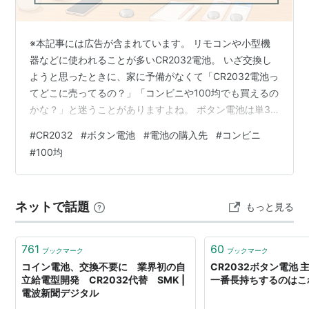
※本記事には広告が含まれています。 リモコンや小型機
器などに使われることが多いCR2032電池。 いざ交換し
ようと思ったときに、家に予備がなくて「CR2032電池っ
てどこに売ってるの？」「コンビニや100均でも買えるの
かな？」と迷うことがありますよね。 ボタン電池は単3
電池や単4電池ほど目立つ場所に置かれていないこともあ
#
CR2032
#
ボタン電池
#
電池の購入先
#
コンビニ
るので、普段あまり買わない方だと、売り場がわかりに
#
100均
くいかもしれません。 結論からいうと、CR2032電池は
コンビニ・100均・家電量販店・ホームセンター・ドラッ
グストア・通販で購入できることが多いです。 ただし、
ネットで話題
もっと見る
お店によって在庫や取り扱いメーカー、個数入りの種類
は違います。 急…
761
60
ブックマーク
ブックマーク
コイン電池、交換不要に 業界初の自
CR2032ボタン電池 
立給電型開発 CR2032代替 SMK |
一番長持ちするのはこ
電波新聞デジタル