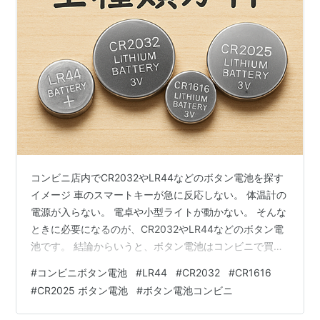
コンビニ店内でCR2032やLR44などのボタン電池を探す
イメージ 車のスマートキーが急に反応しない。 体温計の
電源が入らない。 電卓や小型ライトが動かない。 そんな
ときに必要になるのが、CR2032やLR44などのボタン電
池です。 結論からいうと、ボタン電池はコンビニで買え
る場合があります。 セブン‐イレブンでは、CR2032、
#
コンビニボタン電池
#
LR44
#
CR2032
#
CR1616
CR2025、LR44の商品掲載を確認できますが、店舗によ
#
CR2025 ボタン電池
#
ボタン電池コンビニ
って取り扱いがない場合があります。 私自身も2026年6
月の早朝、近所の住宅街にあるローソンで、TOSHIBAの