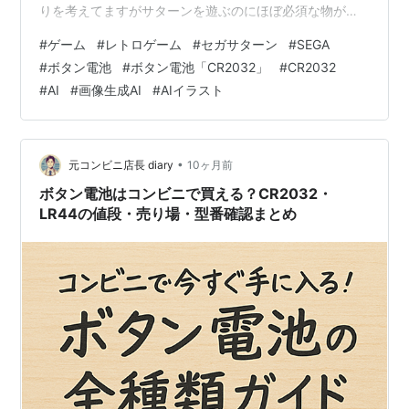
りを考えてますがサターンを遊ぶのにほぼ必須な物があ
ります それはボタン電池 【CR2032】 サターンは本体に
#
ゲーム
#
レトロゲーム
#
セガサターン
#
SEGA
セーブをするんですが、コレが無いと電源を切ったらセ
#
ボタン電池
#
ボタン電池「CR2032」
#
CR2032
ーブが消えます メモリーカード的な【パワーメモリー】
#
AI
#
画像生成AI
#
AIイラスト
という物がありますが、未所持なので私がサターンを遊
ぶときには必須な電池です もしサターンをやるとなった
ら買いに行かないといけませんが、近くにホムセンがあ
るんで別にどうっ…
•
元コンビニ店長 diary
10ヶ月前
ボタン電池はコンビニで買える？CR2032・
LR44の値段・売り場・型番確認まとめ