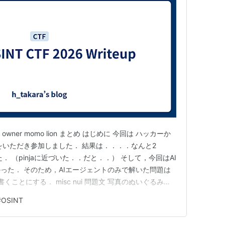
tion owner momo lion まとめ はじめに 今回は ハッカーか
をいただき参加しました． 結果は．．．．なんと2
 （pinjaに近づいた．．だと．．） そして，今回はAI
った． そのため，AIエージェントのみで解いた問題は
を書くことにする． misc nui 問題文 写真のぬいぐるみ
れたものか答えよ． 2020年11月23日にCanon
#
OSINT
されたも…