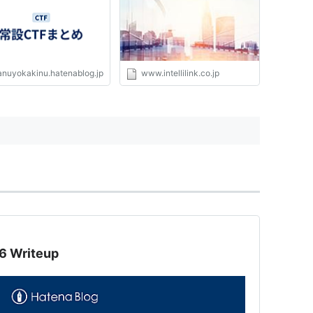
anuyokakinu.hatenablog.jp
www.intellilink.co.jp
6 Writeup