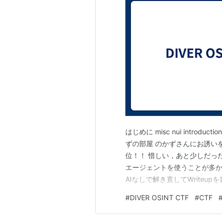
はじめに misc nui introduc
ずの部屋 のかずさんにお誘い
位！！ 惜しい，あと少しだった．
エージェントを使うことが多か
AIなしで解き直してWriteup
は，いつ，どのような機材で撮影さ
#
DIVER OSINT CTF
#
CTF
PowerShot SX70 HSで撮影