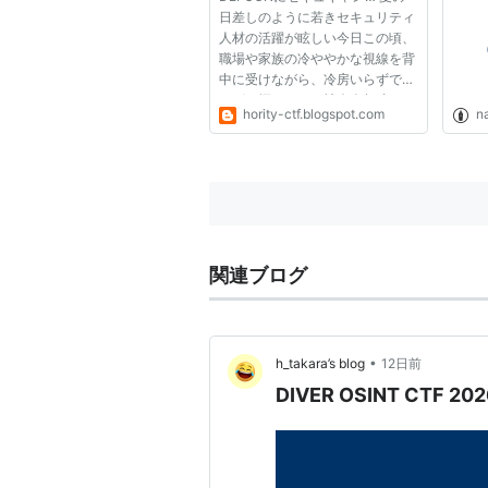
日差しのように若きセキュリティ
人材の活躍が眩しい今日この頃、
職場や家族の冷ややかな視線を背
中に受けながら、冷房いらずでフ
ラグを探している社会人趣味CTF
hority-ctf.blogspot.com
n
初心者の皆様、いかがお過ごしで
しょうか。 通勤時間を使いスマ
ホの小さな画面でwriteupを読
み、なんとなく理解したようで
も、いざ...
関連ブログ
•
h_takara’s blog
12日前
DIVER OSINT CTF 202