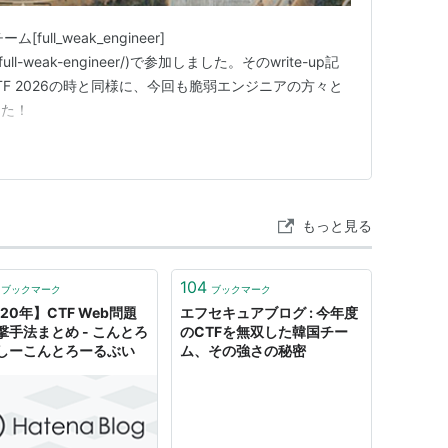
ム[full_weak_engineer]
m/@full-weak-engineer/)で参加しました。そのwrite-up記
T CTF 2026の時と同様に、今回も脆弱エンジニアの方々と
した！
もっと見る
104
ブックマーク
ブックマーク
20年】CTF Web問題
エフセキュアブログ : 今年度
撃手法まとめ - こんとろ
のCTFを無双した韓国チー
しーこんとろーるぶい
ム、その強さの秘密