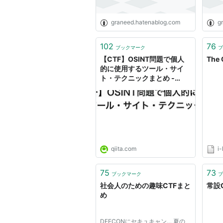
graneed.hatenablog.com
g
102
76
ブックマーク
ブ
【CTF】OSINT問題で個人
The
的に使用するツール・サイ
ト・テクニックまとめ -
Qiita
qiita.com
i-
75
73
ブックマーク
ブ
社会人のための趣味CTFまと
常設C
め
DEFCONにセキュキャン… 夏の