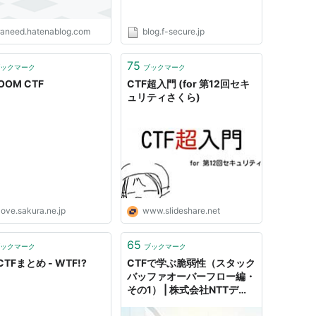
raneed.hatenablog.com
blog.f-secure.jp
75
ックマーク
ブックマーク
 OOM CTF
CTF超入門 (for 第12回セキ
ュリティさくら)
love.sakura.ne.jp
www.slideshare.net
65
ックマーク
ブックマーク
TFまとめ - WTF!?
CTFで学ぶ脆弱性（スタック
バッファオーバーフロー編・
その1） | 株式会社NTTデー
タ先端技術