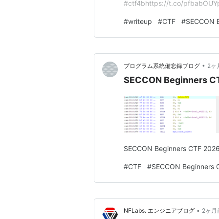
#ctf4bhttps://t.co/pfbabO
下の問題以外のwriteupを残しま
#
writeup
#
CTF
#
SECCON B
•
プログラム系統備忘録ブログ
2ヶ
SECCON Beginners CT
SECCON Beginners CT
#
CTF
#
SECCON Beginners 
•
NFLabs. エンジニアブログ
2ヶ月