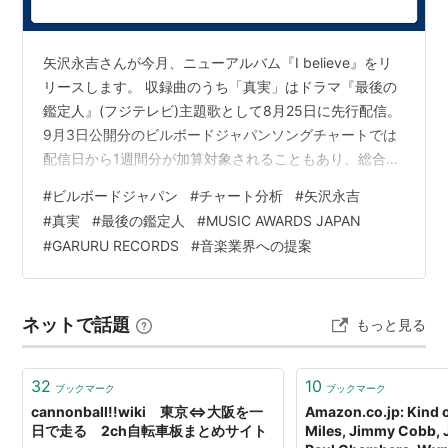
矢沢永吉さんが今月、ニューアルバム『I believe』をリ
リースします。 収録曲のうち「真実」はドラマ『最後の
鑑定人』(フジテレビ)主題歌として8月25日に先行配信。
9月3日公開分のビルボードジャパンソングチャートでは
配信日から1週間分が加算対象されることもあり、総合
100位以内に登場するか注目です。なお「真実」は、ダウ
#
ビルボードジャパン
#
チャート分析
#
矢沢永吉
ンロード指標の元となるDownload Songsチャートの速
#
真実
#
最後の鑑定人
#
MUSIC AWARDS JAPAN
報値(集計期間：8月25～27日)にて6位を記録していま
#
GARURU RECORDS
#
音楽業界への提案
す。 【先ヨミ・デジタル】Snow Man「カリスマック
ス」3.7万DL超でDLソング首位独走中 矢沢永吉、初のチ
ャートインにしてトップ10入りなるか htt…
ネットで話題
もっと見る
32
10
ブックマーク
ブックマーク
cannonball!!wiki 東京⇔大阪を一
Amazon.co.jp: Kind o
日で走る 2ch自転車板まとめサイト
Miles, Jimmy Cobb, 