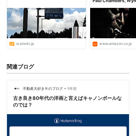
Paul Chambers, Wynt
Cannonball Adderley,
ュージック
w.atwiki.jp
www.amazon.co.jp
関連ブログ
•
不動産大好きＲのブログ
5年前
古き良き80年代の洋画と言えばキャノンボールな
のでは？