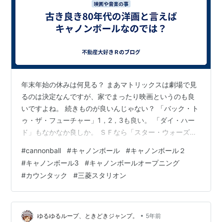
年末年始の休みは何見る？ まあマトリックスは劇場で見
るのは決定なんですが、家でまったり映画というのも良
いですよね。 続きものが良いんじゃない？ 「バック・ト
ゥ・ザ・フューチャー」1，2，3も良い。 「ダイ・ハー
ド」もなかなか良しか。 ＳＦなら「スター・ウォーズ」
かな。 車好きなら 「マッド・マックス」もありなんです
#
cannonball
#
キャノンボール
#
キャノンボール２
が、やはりグダグダなストーリーですが、80年代の古き
#
キャノンボール3
#
キャノンボールオープニング
良き時代を思い出させてくれる「キャノンボール」が良
#
カウンタック
#
三菱スタリオン
いかも。 サミーデイビスJr.の喋りがこの後の「ビバリー
ヒルズ・コップ」のエディ・マーフィーが出てきたのも
わかる気がする。 個人的には007だったロジャー・ムー
アが好きかも。 www…
•
ゆるゆるループ、ときどきジャンプ。
5年前