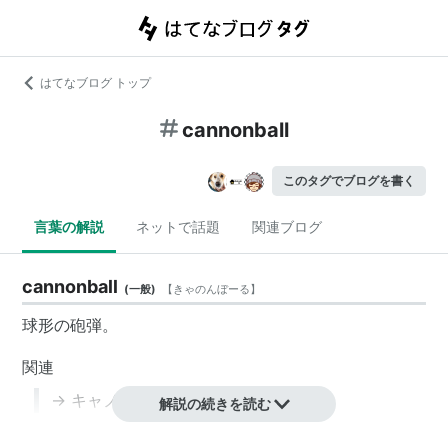
はてなブログ トップ
cannonball
このタグでブログを書く
言葉の解説
ネットで話題
関連ブログ
cannonball
(
一般
)
【
きゃのんぼーる
】
球形の砲弾。
関連
→
キャノンボール
解説の続きを読む