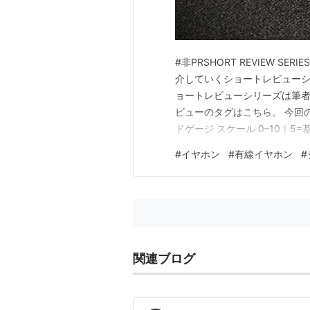
#非PRSHORT REVIEW SERIE
介していくショートレビューシリーズ
ョートレビューシリーズは筆
ビューのタグはこちら。 今回の
ドゲージ スケール 0–10｜5=基
（抜け/明るさ） 7.0 装着感（軽
#
イヤホン
#
有線イヤホン
#
ーフの意匠が映…
関連ブログ