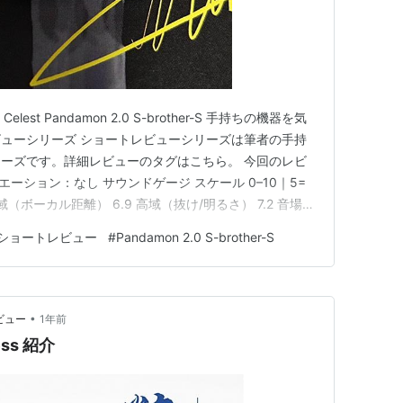
 Celest Pandamon 2.0 S-brother-S 手持ちの機器を気
ューシリーズ ショートレビューシリーズは筆者の手持
ーズです。詳細レビューのタグはこちら。 今回のレビ
他バリエーション：なし サウンドゲージ スケール 0–10｜5=
中域（ボーカル距離） 6.9 高域（抜け/明るさ） 7.2 音場
） 7.4 解像（情報の見え方） 7.8 全体は弱V傾向。低域
ショートレビュー
#
Pandamon 2.0 S-brother-S
•
ビュー
1年前
less 紹介