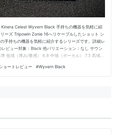
S Kinera Celest Wyvern Black 手持ちの機器を気軽に紹
 Tripowin Zonie 16へリケーブルしたショット シ
者の手持ちの機器を気軽に紹介するシリーズです。詳細レ
レビュー対象：Black 他バリエーション：なし サウン
準 低域（厚み/量感） 6.8 中域（ボーカル） 7.3 高域
さ） 7.8 見た目の満足感 8.5 扱いやすさ 8.2 黒龍モチ
ショートレビュー
#
Wyvern Black