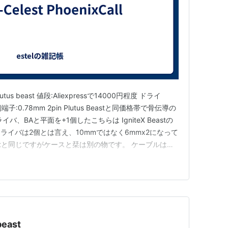
lutus beast 値段:Aliexpressで14000円程度 ドライ
端子:0.78mm 2pin Plutus Beastと同価格帯で骨伝導の
、BAと平面を+1個したこちらは IgniteX Beastの
イバは2個とは言え、10mmではなく6mmx2になって
Beastと同じですがケースと栞は別の物です。 ケーブルは
ーピースはJVC-スパイラルドットを使用。 NICEHCK…
beast