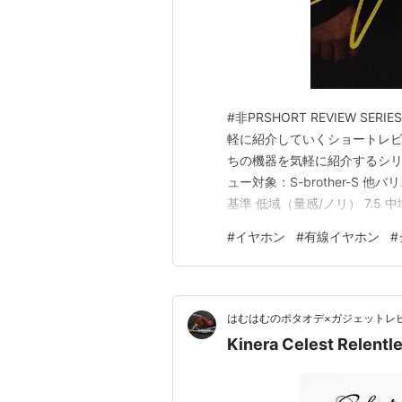
#非PRSHORT REVIEW SERIES
軽に紹介していくショートレビ
ちの機器を気軽に紹介するシリ
ュー対象：S-brother-S 
基準 低域（量感/ノリ） 7.5 
（広さ） 6.8 定位（方向の掴み
#
イヤホン
#
有線イヤホン
#
と高域に気持ちよさを持た…
はむはむのポタオデ×ガジェットレ
Kinera Celest Relent