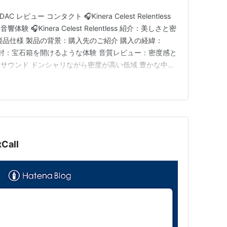
レビュー コンタクト 🎧Kinera Celest Relentless
🎧Kinera Celest Relentless 紹介：美しさと密
製品仕様 製品の背景：購入先のご紹介 購入の経緯：
て開封：宝石箱を開けるような体験 音質レビュー：密度感と
サウンド ドンシャリながら密度が高い低域 豊かな中域
な高域 デザインと装着感：アートと実用性の融合 総評：
ンシャリサウンド リケーブ…
Call