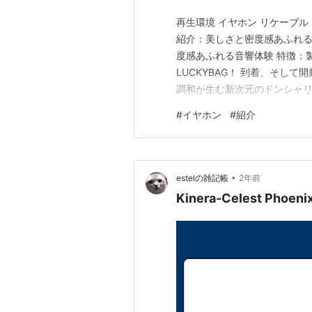
再生環境 イヤホン リケーブル DAC 
紹介：美しさと密度感あふれる音響体験 
度感あふれる音響体験 特徴：
LUCKYBAG！ 到着、そし
調和が生む新次元のドンシャリ
で自然な表現 繊細で伸びやか
#
イヤホン
#
紹介
空間を壊さない、密度の高いド
•
estelの雑記帳
2年前
Kinera-Celest Phoenix