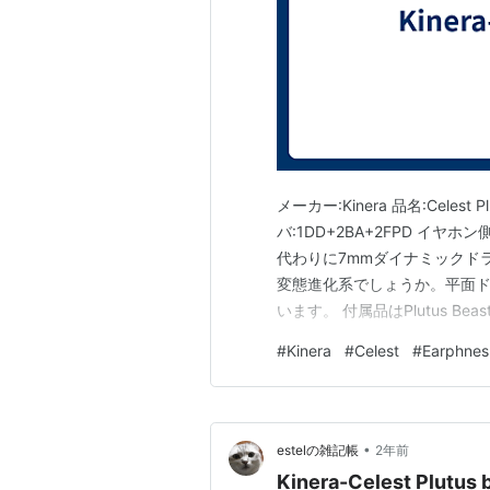
メーカー:Kinera 品名:Celest P
バ:1DD+2BA+2FPD イヤホン側
代わりに7mmダイナミックドライバ
変態進化系でしょうか。平面ドラ
います。 付属品はPlutus 
NICEHCK-DuskSky、イヤ
#
Kinera
#
Celest
#
Earphnes
•
estelの雑記帳
2年前
Kinera-Celest Plutus 