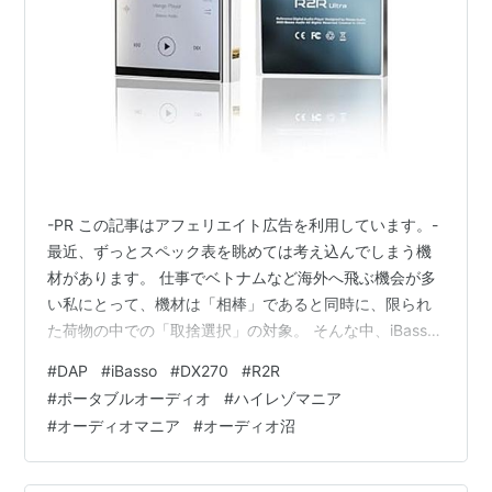
-PR この記事はアフェリエイト広告を利用しています。-
最近、ずっとスペック表を眺めては考え込んでしまう機
材があります。 仕事でベトナムなど海外へ飛ぶ機会が多
い私にとって、機材は「相棒」であると同時に、限られ
た荷物の中での「取捨選択」の対象。 そんな中、iBasso
Audioが放った新作「DX270」の仕様が、私のマニア心を
#
DAP
#
iBasso
#
DX270
#
R2R
激しく揺さぶっています。 25年間ドラムを叩き続けてき
#
ポータブルオーディオ
#
ハイレゾマニア
た耳が、新開発「R2R Ultra」という言葉の裏に、ずっと
#
オーディオマニア
#
オーディオ沼
追い求めてきた「生音の立ち上がり」を予感してしまっ
たからです。 もちろん、今はまだスペックからその実力
を推察している段階ですが、この構成は無視できませ