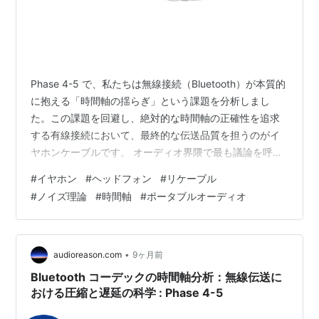
Phase 4-5 で、私たちは無線接続（Bluetooth）が本質的
に抱える「時間軸の揺らぎ」という課題を分析しまし
た。この課題を回避し、絶対的な時間軸の正確性を追求
する有線接続において、最終的な伝送品質を担うのがイ
ヤホンケーブルです。 オーディオ界隈で最も議論を呼ぶ
テーマの一つ、「ケーブルを変えると本当に音は変わる
#
イヤホン
#
ヘッドフォン
#
リケーブル
のか？」という疑問に対し、ケーブルが持つ電気的特性
#
ノイズ理論
#
時間軸
#
ポータブルオーディオ
は、単なるプラシーボではない科学的な根拠を持って音
質に影響を与えます。リケーブルは、電気的分離と信号
の安定化という、有線接続の最終防衛線の哲学を具現化
する行為です。 I. ⚡️ 微細な信号レベルが持つノイズへの
•
audioreason.com
9ヶ月前
脆弱性 イヤホンケー…
Bluetooth コーデックの時間軸分析：無線伝送に
おける圧縮と遅延の科学 : Phase 4-5