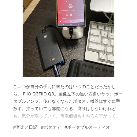
こいつが自分の手元に来たのはいつのことだったかし
ら。 FIIO Q3FIIO Q3。画像左下の黒い四角いヤツ。ポー
タブルアンプ。使わなくなったポタオデ機器はすぐに手
放す。持っていても邪魔になる。腐りはしないけれど
も、気分が腐っていく。市場価値ももちろん下がってい
く。それならばドナドナ処理を施してやり、次の何かし
#
音楽と日記
#
ポタオデ
#
ポータブルオーディオ
らに渡り歩いた方が面白い。そのように考える人間なの