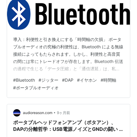
導入：利便性と引き換えにする「時間軸の欠損」 ポータ
ブルオーディオの究極の利便性は、Bluetooth による無線
接続によってもたらされます。しかし、利便性と高音質
の間には常にトレードオフが存在します。Bluetooth 伝送
の過程で生じる「データ圧縮」と「通信遅延」は、私た
ちが追求してきた「時間軸の正確性」を根本から揺るが
#
Bluetooth
#
ジッター
#
DAP
#
イヤホン
#
時間軸
します。 本章では、主要な Bluetooth コーデックの動作
#
ポータブルオーディオ
原理を科学的に分析し、データ欠損や時間的な遅れが、
いかに音像や音場を曖昧にし、音質のリアリティを損な
うのかを解き明かします。 I. 圧縮の科学：データの欠損
と時間軸の曖昧化 Bluetooth は限られた帯域内…
•
audioreason.com
9ヶ月前
ポータブルヘッドフォンアンプ（ポタアン）、
DAPの分離哲学：USB電源ノイズとGNDの闘い :
Phase 4-4