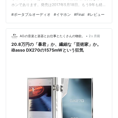
ホンであります。発売は2017年5月18日。もう9年も経っ
ているんですね。E2000と同時に発売されました。音作
#
ポータブルオーディオ
#
イヤホン
#
Final
#
レビュー
りの方向性が違う2機種ですが、クラシックやオペラやジ
ャズなどを好んで聴く私にはE3000が非常に好ましく感
じます。昨今のポータブルオーディオの音作りからする
•
と「緩く」感じる方も多いでしょうが、その緩さこそ音
AO.の音楽と楽器とお仕事とたくさんの物欲。
2ヶ月前
の豊かさであると私はかなり好意的に捉えています。 音
20.8万円の「暴君」か、繊細な「芸術家」か。
質について 端的に…
iBasso DX270の1575mWという狂気