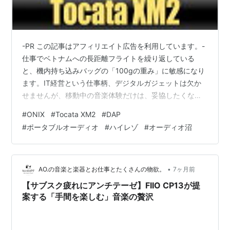
-PR この記事はアフィリエイト広告を利用しています。-
仕事でベトナムへの長距離フライトを繰り返している
と、機内持ち込みバッグの「100gの重み」に敏感になり
ます。IT経営という仕事柄、デジタルガジェットは欠か
せませんが、移動中の音楽体験だけは、妥協したくな
い。そんなジレンマを抱えたことはありませんか？ これ
#
ONIX
#
Tocata XM2
#
DAP
までは「高音質＝重くて巨大なDAP」という図式を受け
#
ポータブルオーディオ
#
ハイレゾ
#
オーディオ沼
入れるしかありませんでした。しかし、今私が最も注目
している一台、イギリスの老舗ONIXから登場した
「Tocata XM2」の仕様表を確認したとき、その常識が音
を立てて崩れる予感がしたのです。 羊の皮を被った「超
•
AO.の音楽と楽器とお仕事とたくさんの物欲。
7ヶ月前
小型・高出力」の衝撃 ON…
【サブスク疲れにアンチテーゼ】FIIO CP13が提
案する「手間を楽しむ」音楽の贅沢