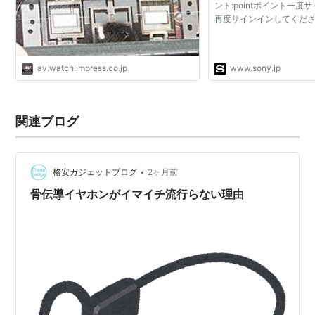
ント:pointポイント一
再度サインインしてくだ
av.watch.impress.co.jp
www.sony.jp
関連ブログ
•
格安ガジェットブログ
2ヶ月前
骨伝導イヤホンがイマイチ流行らない理由