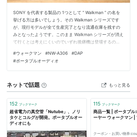
SONY を代表する製品の 1つとして ” Walkman ” の名を
挙げる方は多いでしょう。その Walkman シリーズです
が、現行モデルが全て生産完了となり流通在庫を残すの
みとなったようです。このまま Walkman シリーズが消え
て行くとは考えにくいのでいずれ後継機は登場するのだ
ろうとは思いますが、ここ最近のメモリ価格の上昇など
#
ウォークマン
#
NW-A306
#
DAP
から発売されたとしても大幅な価格上昇は避けられない
#
ポータブルオーディオ
のではないでしょうか。 スマホでも充分に音楽を聴くこ
とが出来ますが、スマホは電話やメッセージのやり取り
だけで無く、QRコード決済など支払いでも使うため今や
ネットで話題
もっと見る
生活必需品。特に外ではバッテリーの残量が気になって
しまうこ…
152
115
ブックマーク
ブックマーク
超省電力の真空管「Nutube」、ノリ
商品一覧 | ポータブ
タケとコルグが開発。ポータブルオー
ーヤー ウォークマン |
ディオにも
クーポン・お買い物券:cou