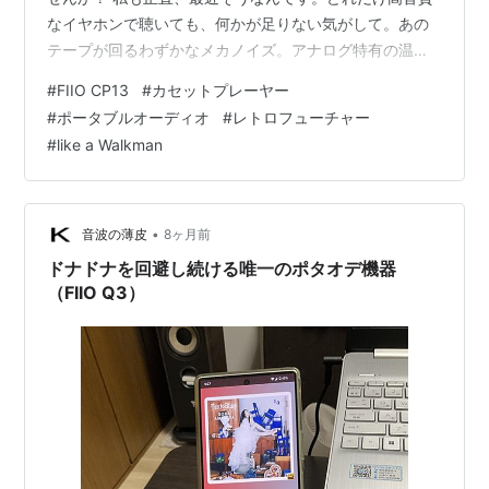
なイヤホンで聴いても、何かが足りない気がして。あの
テープが回るわずかなメカノイズ。アナログ特有の温か
みのある音のゆらぎ。 効率を重視するIT業界でマネージ
#
FIIO CP13
#
カセットプレーヤー
メントをしていますが、だからこそ、こうした「非効率
#
ポータブルオーディオ
#
レトロフューチャー
な贅沢」に価値を見出してしまうのです。 SONY
#
like a Walkman
Walkmanの記憶が蘇るデザイン。「コンセプトの継承」
に魅了された つい最近、ネットで見かけて強く惹かれた
のが、このFIIO CP13というカセットプレーヤーです。
「カセットプレーヤーを今!?…
•
音波の薄皮
8ヶ月前
ドナドナを回避し続ける唯一のポタオデ機器
（FIIO Q3）