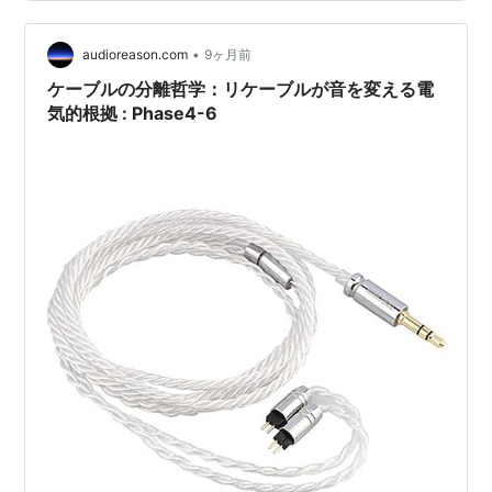
で。そうでありながら、こいつだけはダラダラと、処分
されることもなくしれっとラックに鎮座し続けている。
•
使うのも年に数回程度。でも手放せない、手放したくな
audioreason.com
9ヶ月前
いと思わせるサムシングがある。自分好みの音を出して
ケーブルの分離哲学：リケーブルが音を変える電
くれるが、ズバ抜けて音がよいわけでもな…
気的根拠 : Phase4-6