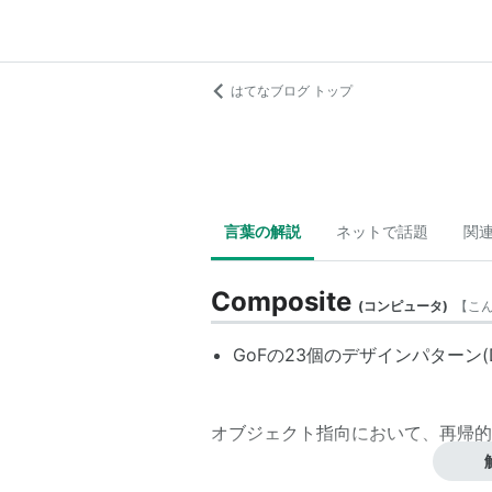
はてなブログ トップ
言葉の解説
ネットで話題
関
Composite
(
コンピュータ
)
【
こ
GoFの23個のデザインパターン(De
オブジェクト指向において、再帰的