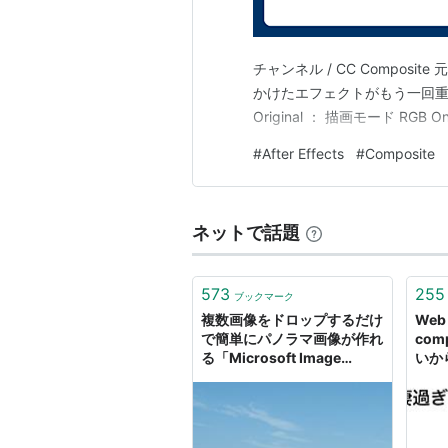
チャンネル / CC Compos
かけたエフェクトがもう一回重なって
Original ： 描画モード R
#
After Effects
#
Composite
ネットで話題
573
255
ブックマーク
複数画像をドロップするだけ
Web 
で簡単にパノラマ画像が作れ
com
る「Microsoft Image
いか
Composite Editor (ICE)」
Qiita
- TERRAZINE