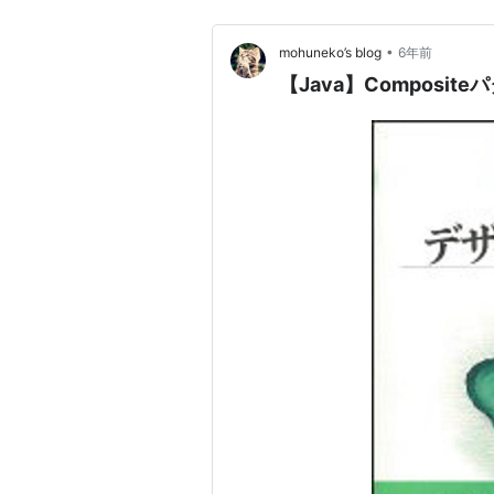
•
mohuneko’s blog
6年前
【Java】Composi