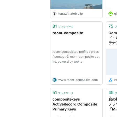
terrazi.hateblo.jp
qi
81
75
ブックマーク
ブ
room-composite
Com
ド：G
テナ
room-composite / profile / press
/ contact © room-composite co.,
ltd. powerd by tebito
www.room-composite.com
z
51
49
ブックマーク
compositekeys
窓の
ActiveRecord Composite
ノラ
Primary Keys
「Mic
Comp