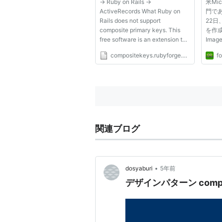
→ Ruby on Rails →
米Mic
ActiveRecords What Ruby on
門である
Rails does not support
22
composite primary keys. This
を作成
free software is an extension to
Image
the database layer of Rails –
rele
compositekeys.rubyforge.org
fo
ActiveRecords – to support
XP/Vi
composite primary keys as
応す
transparently as possible. Any
Micr
Ruby script using ActiveRecords
から
can use Composite Pri...
「Imag
関連ブログ
•
dosyaburi
5年前
デザインパターン comp