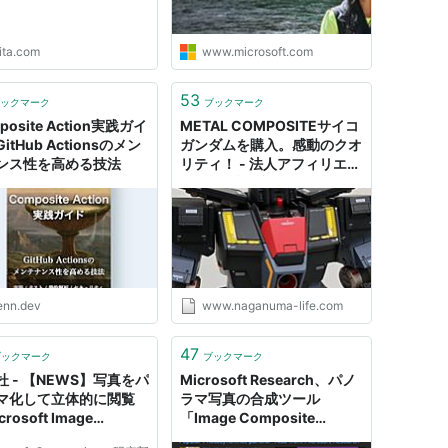
ita.com
www.microsoft.com
53
ックマーク
ブックマーク
posite Action実践ガイ
METAL COMPOSITEサイコ
itHub Actionsのメン
ガンダムを購入。感動のクオ
ンス性を高める技法
リティ！ - 法人アフィリエイ
ターの雑記ブログ
enn.dev
www.naganuma-life.com
47
ブックマーク
ブックマーク
杜 - 【NEWS】写真をパ
Microsoft Research、パノ
マ化して立体的に閲覧
ラマ写真の合成ツール
rosoft Image
「Image Composite
osite Editor」
Editor」v2.0を公開