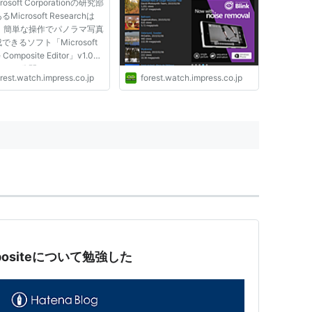
rosoft Corporationの研究部
Microsoft Researchは
日、簡単な操作でパノラマ写真
できるソフト「Microsoft
 Composite Editor」v1.0
ase 1を公開した。Windows
rest.watch.impress.co.jp
forest.watch.impress.co.jp
sta/XP x64/Vista x64に対
るフリーソフトで、現在
osoft ResearchのWebサイト
ダウンロードできる。
e Com...
ositeについて勉強した