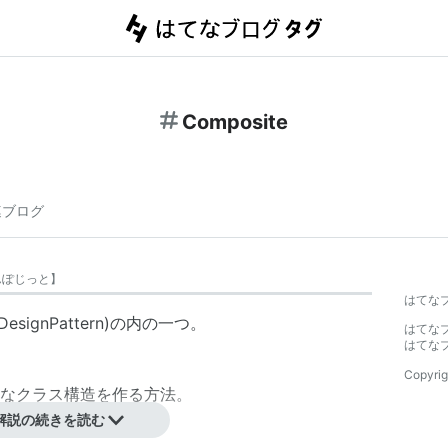
Composite
連ブログ
んぽじっと
】
はてな
signPattern)の内の一つ。
はてな
はてな
Copyrig
なクラス構造を作る方法。
解説の続きを読む