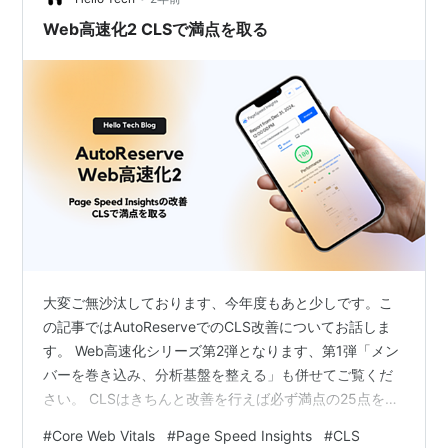
Web高速化2 CLSで満点を取る
大変ご無沙汰しております、今年度もあと少しです。こ
の記事ではAutoReserveでのCLS改善についてお話しま
す。 Web高速化シリーズ第2弾となります、第1弾「メン
バーを巻き込み、分析基盤を整える」も併せてご覧くだ
さい。 CLSはきちんと改善を行えば必ず満点の25点を取
ることができる、Page Speed Insightsの中でもある意味
#
Core Web Vitals
#
Page Speed Insights
#
CLS
特別な指標です。CLS以外の指標は「~するまでの”時