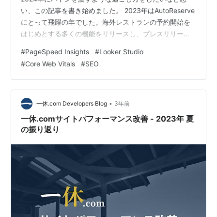
い、この記事を書き始めました。 2023年はAutoReserve
にとって飛躍の年でした。海外レストランの予約開始を
はじめとする多くの機能をリリースし、プレスリリース
も多く出し、ユーザー数の大台を突破しました。 また飲
#
PageSpeed Insights
#
Looker Studio
食店向けに提供しているAutoReserve for Restaurantも
#
Core Web Vitals
#
SEO
今年大きな成長を遂げました。今年だけで30以上もの飲
食店さまにご協力いただき導入事例を掲載させていただ
きました。 しかしその代償もありました。多くの機能を
リリースし大きな成長を遂げた筋肉痛として「ペー…
•
一休.com Developers Blog
3年前
一休.comサイトパフォーマンス改善 - 2023年 夏
の振り返り