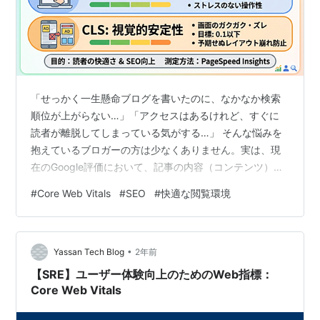
「せっかく一生懸命ブログを書いたのに、なかなか検索
順位が上がらない…」「アクセスはあるけれど、すぐに
読者が離脱してしまっている気がする…」 そんな悩みを
抱えているブロガーの方は少なくありません。実は、現
在のGoogle評価において、記事の内容（コンテンツ）と
同じくらい重要視されているのが「サイトの使い心地」
#
Core Web Vitals
#
SEO
#
快適な閲覧環境
です。 その使い心地を数値化したものが、今回解説する
「Core Web Vitals（コアウェブバイタル）」です。これ
は単に「読み込みが速い」というだけでなく、読者がペ
•
ージを開いてから読み終わるまでの「ストレスのなさ」
Yassan Tech Blog
2年前
を測定する指標です。 なぜ今、この指標をチェックし、
【SRE】ユーザー体験向上のためのWeb指標：
改善する必要があるのか…
Core Web Vitals