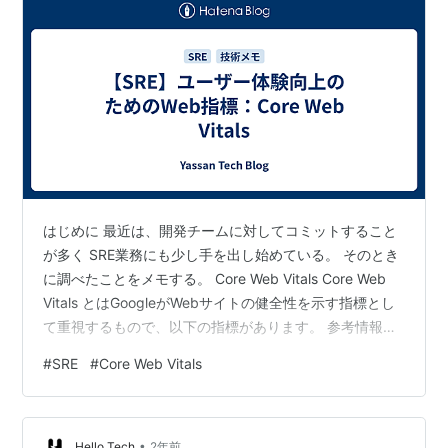
はじめに 最近は、開発チームに対してコミットすること
が多く SRE業務にも少し手を出し始めている。 そのとき
に調べたことをメモする。 Core Web Vitals Core Web
Vitals とはGoogleがWebサイトの健全性を示す指標とし
て重視するもので、以下の指標があります。 参考情報
https://web.dev/i18n/ja/vitals/
#
SRE
#
Core Web Vitals
https://digiful.irep.co.jp/blog/48237963801 Largest
Contentful Paint（LCP） そのページで最も有意義なコン
テンツが表示されるまでの時間を表します。（単位：
•
秒） Fi…
Hello Tech
2年前