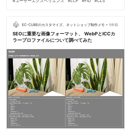
#
ユーザーエクスペリエンス
#
LCP
#
FID
#
CLS
は Core Web Vitals とは、Google が提唱するページのユ
ーザーエクスペリエ…
•
EC-CUBEのカスタマイズ、ネットショップ制作メモ
5年前
SEOに重要な画像フォーマット、 WebPとICCカ
ラープロファイルについて調べてみた