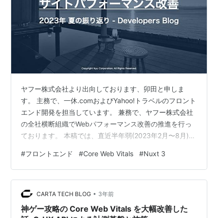
ヤフー株式会社より出向しております、卯田と申しま
す。 主務で、一休.comおよびYahoo!トラベルのフロント
エンド開発を担当しています。 兼務で、ヤフー株式会社
の全社横断組織でWebパフォーマンス改善の推進を行っ
ております。 本稿では、直近半年弱(2023年2月〜8月)
で、断続的に行っていた一休.comのパフォーマンス改善
#
フロントエンド
#
Core Web Vitals
#
Nuxt 3
について振り返ります。 開始が2023年2月となった理由
は、Nuxt3バージョンアップ以降にパフォーマンス改善
活動に着手したためです。 一休.com/Yahoo!トラベルの
•
Nuxt3バージョンアップ詳細については、以下のブログ
CARTA TECH BLOG
3年前
をご覧ください。 user-first.ikyu…
神ゲー攻略の Core Web Vitals を大幅改善した