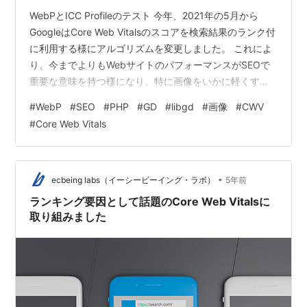
WebPとICC Profileのテスト 今年、2021年の5月から
GoogleはCore Web Vitalsのスコアを検索結果のランク付
に利用する様にアルゴリズムを変更しました。 これによ
り、今までよりもWebサイトのパフォーマンスがSEOで
重要な意味を持つ様になり、特に画像をいかに軽くする
かは重要になっています。 しかし、EC-CUBEで作られる
#
WebP
#
SEO
#
PHP
#
GD
#
libgd
#
画像
#
CWV
通販サイトにとって、商品画像などの画像は非常に重要
#
Core Web Vitals
な意味を持ちます。画像の綺麗さがCVRに結構直結しま
す。ただ、容量の少ない画像であれば良いわけではな
く、可能な限り少ない容量で美しい画像が求められま
す。 今回は、Googleも推奨している比較的新…
•
ecbeing labs（イーシービーイング・ラボ）
5年前
ランキング要因として話題のCore Web Vitalsに
取り組みました