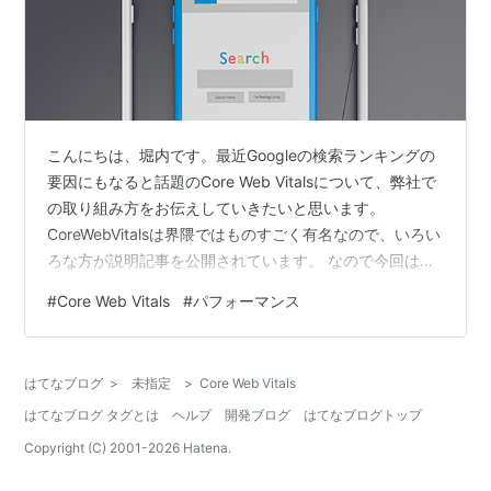
こんにちは、堀内です。最近Googleの検索ランキングの
要因にもなると話題のCore Web Vitalsについて、弊社で
の取り組み方をお伝えしていきたいと思います。
CoreWebVitalsは界隈ではものすごく有名なので、いろい
ろな方が説明記事を公開されています。 なので今回は、
Core Web Vitals自体は軽く触れる程度として当社での取
#
Core Web Vitals
#
パフォーマンス
り組み中心に話していきたいと思います。
はてなブログ
>
未指定
>
Core Web Vitals
はてなブログ タグとは
ヘルプ
開発ブログ
はてなブログトップ
Copyright (C) 2001-
2026
Hatena.