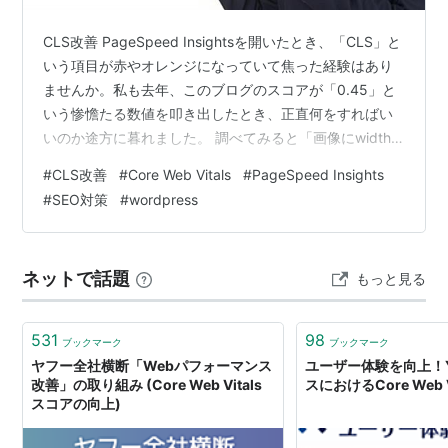
CLS改善 PageSpeed Insightsを開いたとき、「CLS」と
いう項目が赤やオレンジになっていて焦った経験はあり
ませんか。私も去年、このブログのスコアが「0.45」と
いう惨憺たる数値を叩き出したとき、正直何をすればい
いのか途方に暮れました。 調べてみると「画像にwidth
とheightを指定すれば直る」という情報がすぐ見つかり
#
CLS改善
#
Core Web Vitals
#
PageSpeed Insights
ます。ところが実際にやってみても、スコアはほとんど
#
SEO対策
#
wordpress
下がらない。原因は「CSSが上書きしていた」という、
誰も教えてくれなかった落とし穴でした。 この記事で
は、私が試行錯誤の末にCLSスコアを0.45から0.02まで
ネットで話題
もっと見る
改善した実証手順をまとめます。WordPress…
531
98
ブックマーク
ブックマーク
ヤフー全社横断「Webパフォーマンス
ユーザー体験を向上！Y
改善」の取り組み (Core Web Vitals
スにおけるCore Web 
スコアの向上)