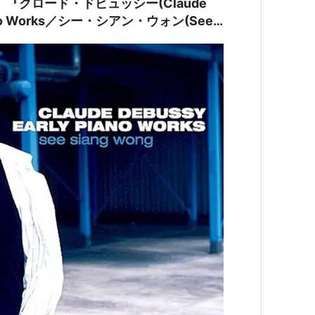
『クロード・ドビュッシー(Claude
iano Works／シー・シアン・ウォン(See
ノ＞【AMU[ULTRA HD]】【SPD】』｜「月の
タマに浮かぶ曲は・・・！＞？＜！・・・わ
＾ほんとかあ＾？＾！・＾・；・＾；・・・