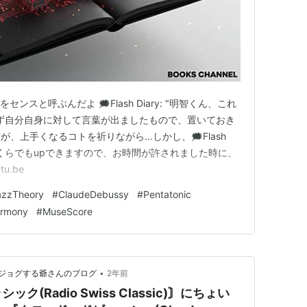
、これをセンスと呼ぶんだよ 🗯️Flash Diary: "明智くん、これ
ず自分自身に対して言葉が出ましたもので、置いておき
、上手くなるコトを祈りながら…しかし、🗯️Flash
いくらでもupできますので、お時間が許されました時に、
u.be
azzTheory
#
ClaudeDebussy
#
Pentatonic
rmony
#
MuseScore
•
ジョグする爺さんのブログ
2年前
(Radio Swiss Classic)〙にちょい