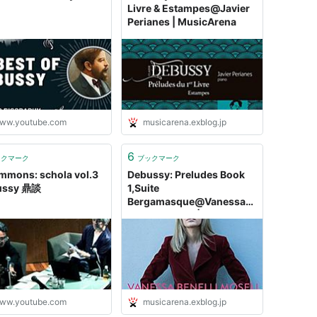
Livre & Estampes@Javier
Perianes | MusicArena
ww.youtube.com
musicarena.exblog.jp
6
ックマーク
ブックマーク
mons: schola vol.3
Debussy: Preludes Book
ussy 鼎談
1,Suite
Bergamasque@Vanessa
Benelli Mosell |
MusicArena
ww.youtube.com
musicarena.exblog.jp