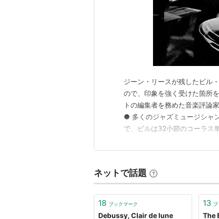
ジーン・リースが残したビル・エ
ので、印象を強く受けた箇所
トの編集者を務めた音楽評論
● 多くのジャズミュージシャ
で、ビルは32小節のコーラス
た。彼はコーラス単位を無効化
ブリバディ・ディグス・ビル・
休養を取り、不満を抱いていた
ネットで話題
18
13
ブックマーク
ブ
Debussy, Clair de lune
The 