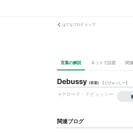
はてなブログ トップ
言葉の解説
ネットで話題
関
Debussy
(
音楽
)
【
どびゅっしー
】
→
クロード・ドビュッシー
Claude
関連ブログ