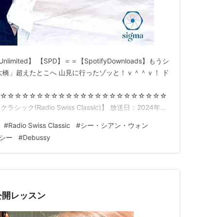
nlimited】 【SPD】＝＝【SpotifyDownloads】もうシ
大橋」超えたとこへ 山見に行ったゾッと！ｖ＾＾ｖ！ ド
！
☆☆☆☆☆☆☆☆☆☆☆☆☆☆☆☆☆☆☆☆☆☆☆
ク(Radio Swiss Classic)】 放送日：2024年08
 オンエア曲：「Ballade」 アルバム：『クロード・ドビュ
#
Radio Swiss Classic
#
シー・シアン・ウォン
arly Piano Works／シー・シアン・ウォン(S…
シー
#
Debussy
公開レッスン