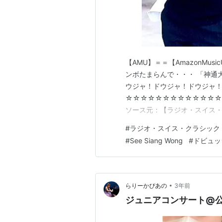
【AMU】＝＝【AmazonMusicU
ンボたまらんで・・・ 「神通
ウジャ！ドウジャ！ドウジャ
☆☆☆☆☆☆☆☆☆☆☆☆☆
ソース元：【ラジオ・スイス・クラシッ
月07日 13:21～（現地時間）
#
ラジオ・スイス・クラシック
ッシー(Claude Debussy)：E
#
See Siang Wong
#
ドビュッ
•
らりーかぴあの
3年前
ジュニアコンサート@