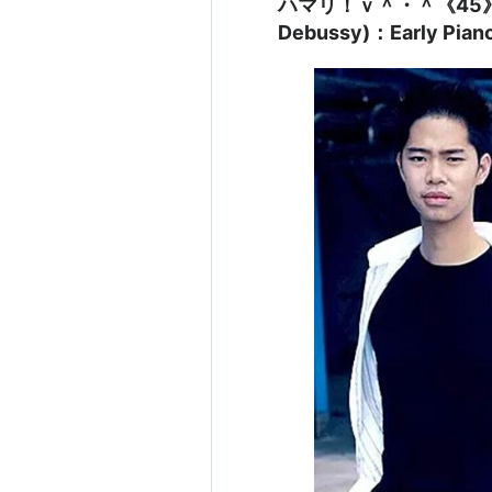
ハマリ！ｖ＾・＾《45》
Debussy)：Early P
Siang Wong)＜ピア
光」の次にあなたのド
ては《海》かも！＾・