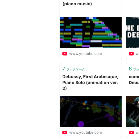
(piano music)
www.youtube.com
w
7
6
ブックマーク
ブ
Debussy, First Arabesque,
comm
Piano Solo (animation ver.
Deb
2)
www.youtube.com
w