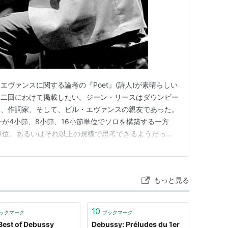
ヴァンスに関する論考の『Poet』(詩人)が素晴らしい
を二回にわけて掲載したい。ジーン・リースはダウンビー
家、作詞家、そして、ビル・エヴァンスの親友であった。
ンが4小節、8小節、16小節単位でソロを構築する一方
単位、あるいはそれ以上の規模で思考できるようだっ
し、ソロ全体をシームレスな一体へと構築した。 『エ
エヴァンス』を録音する以前のある時期、彼は1年間の
自身のトーンを再構…
もっと見る
10
ックマーク
ブックマーク
Best of Debussy
Debussy: Préludes du 1er