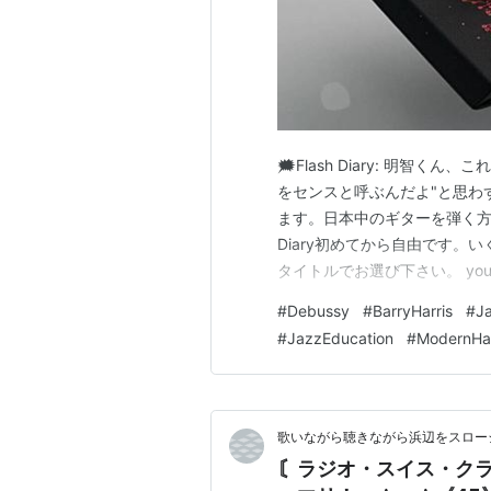
🗯️Flash Diary: 明智くん
をセンスと呼ぶんだよ"と思わ
ます。日本中のギターを弾く方が
Diary初めてから自由です。
タイトルでお選び下さい。 yout
#
Debussy
#
BarryHarris
#
J
#
JazzEducation
#
ModernHa
歌いながら聴きながら浜辺をスロー
〘ラジオ・スイス・クラシック