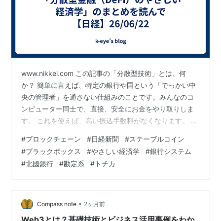
www.nikkei.com この記事の「分散型技術」とは、何
か？ 簡単に言えば、特定の銀行や国という「でっかい中
央の管理者」を通さない仕組みのことです。みんなのコ
ンピューター同士で、直接、安全にお金をやり取りしま
す。 これを使えば、高い振込手数料がなくなります。 夜
間や土日の待ち時間という壁も消えます。 だからこそ、
#
ブロックチェーン
#
日経新聞
#
ステーブルコイン
記事はこう綺麗にまとめています。 「伝統的な金融機関
#
ブラックボックス
#
やさしい経済学
#
銀行システム
が、この分散型技術をいいとこ取りして融合していく」
#
北國銀行
#
勘定系
#
トチカ
しかし、元SEの視点から言わせてください。 現場はそん
なに甘いものではありません。 現行の銀行システムは、
昭和40年代から50年代（1970〜1980年代）に作られま
した。 日…
•
Compass note
2ヶ月前
Web3とは？基礎技術とビジネス活用事例をわか