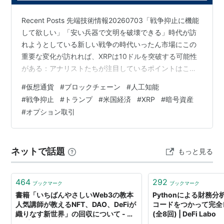
Recent Posts 先端技術情報20260703「戦争抑止に機能
して欲しい」「安い兵器で文明を破壊できる」時代が訪
れようとしている新しい戦争の時代いったん市場にこの
重要な変化が訪れれば、XRPは10ドルを突破する可能性
がある：アナリストたちが注目しているポイントはこち
ら（XRP Could Break Above $10 Once This Key Shift
#
仮想通貨
#
ブロックチェーン
#
人工知能
Hits the Market: Here’s What Analysts Are Watching）
#
戦争抑止
#
トランプ
#
米国経済
#
XRP
#
暗号資産
トランプの経済ビジョン：2026年がアメリカ市場をどう
#
オプション取引
再形成し得るのか（Trump’s Economic Vision: How…
ネットで話題
もっと見る
464
292
ブックマーク
ブックマーク
書籍「いちばんやさしいWeb3の教本
Pythonによる財務
人気講師が教えるNFT、DAO、DeFiが
コードをつかって完全
織りなす新世界」の回収について - イ
(全8回) | DeFi Labo
ンプレスブックス