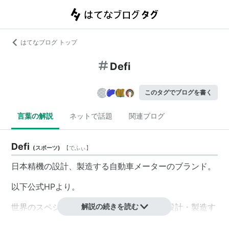
はてなブログ トップ
Defi
このタグでブログを書く
言葉の解説
ネットで話題
関連ブログ
Defi
(
スポーツ
)
【
でふぃ
】
日本精機の設計、製造する自動車メーターのブランド。
以下公式HPより。
世界のスペシャルティーカーのメーターを設計・製造す
解説の続きを読む
る日本精機。