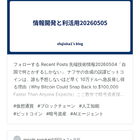
フォローする Recent Posts 先端技術情報20260504「自
国で何とかするしかない」 ナフサの合成の誤謬ビットコ
インは、誰も予想しないほど早く 10万ドルへ急反発し得
る理由（Why Bitcoin Could Snap Back to $100,000
Faster Than Anyone Expects）ここ数年で暗号資産採用
の最大の週は戦争を注視している間に起きていた（The
#
仮想通貨
#
ブロックチェーン
#
人工知能
Biggest Week for Crypto Adoption in Years Happened
#
ビットコイン
#
暗号資産
#
AIエージェント
While You were Watching the War）（１）AI エージェン
トが DeFi …
•
pocchi_syoukaiの日記
3ヶ月前