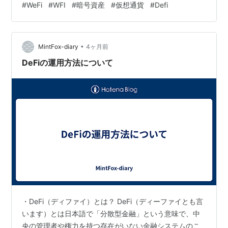
#
WeFi
#
WFI
#
暗号資産
#
仮想通貨
#
Defi
れど、用語を覚えただけでは始めるべきかどうかは決め
られません 本当に知りたいのはもっと生活に近いことで
す ・自分にどんな良いことがあるのか ・どんな失敗に気
•
をつけるべきなのか ・いくらくらいの気持ちで見ればい
MintFox-diary
4ヶ月前
いのか ・どんな人に向いていて、どんな人は慎重になっ
DeFiの運用方法について
た方がいいのか こ…
・DeFi（ディファイ）とは？ DeFi（ディーファイとも言
います）とは日本語で「分散型金融」という意味で、中
央の管理者や権力を持つ存在がいない金融システムのこ