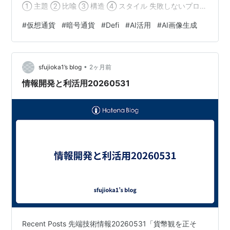
① 主題 ② 比喩 ③ 構造 ④ スタイル 失敗しないプロン
プトの具体例 AI図解で「専門家ポジション」を独占する
#
仮想通貨
#
暗号通貨
#
Defi
#
AI活用
#
AI画像生成
方法 専門性が視覚的に伝わる コンテンツの保存率が上が
る ブログ滞在時間が伸びる これから求められるのは
「理解している人」ではなく「理解させられる人」 今日
•
からできる！ 3つのアクションプラン 1. 一番説明したい
sfujioka1’s blog
2ヶ月前
DeFi用語を1つ選ぶ 2. その用語を何に例え…
情報開発と利活用20260531
Recent Posts 先端技術情報20260531「貨幣観を正そ