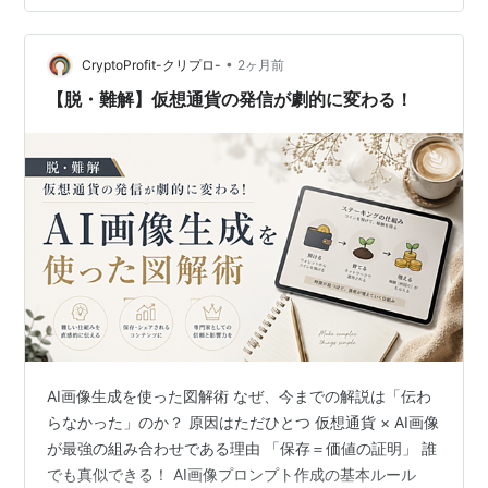
しく解説します ブロックチェーンとは「みんなで管理す
る台帳」です スマートコントラクトとは「自動で実行さ
•
れる契約」です NFTとは「世界に一つだけのデジタル証
CryptoProfit-クリプロ-
2ヶ月前
明書」です DAOとは「みんなで運営する組織」です
【脱・難解】仮想通貨の発信が劇的に変わる！
Web3が広げるビジネス…
AI画像生成を使った図解術 なぜ、今までの解説は「伝わ
らなかった」のか？ 原因はただひとつ 仮想通貨 × AI画像
が最強の組み合わせである理由 「保存＝価値の証明」 誰
でも真似できる！ AI画像プロンプト作成の基本ルール