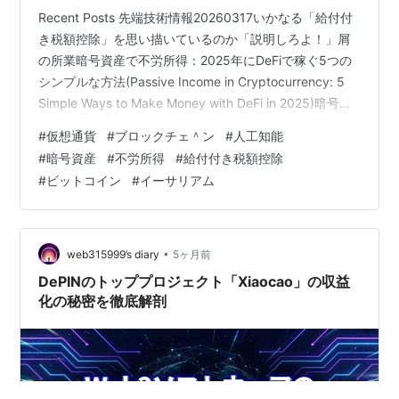
Recent Posts 先端技術情報20260317いかなる「給付付
き税額控除」を思い描いているのか「説明しろよ！」屑
の所業暗号資産で不労所得：2025年にDeFiで稼ぐ5つの
シンプルな方法(Passive Income in Cryptocurrency: 5
Simple Ways to Make Money with DeFi in 2025)暗号資
産が皆を驚かせようとしている理由 — そして私は待って
#
仮想通貨
#
ブロックチェ＾ン
#
人工知能
いない(Why Crypto Is About to Surprise Everyone —
#
暗号資産
#
不労所得
#
給付付き税額控除
And I’m Not Waiting)（2）今、暗号資産が値上がりして
#
ビットコイン
#
イーサリアム
いる理由。データが実…
•
web315999’s diary
5ヶ月前
DePINのトッププロジェクト「Xiaocao」の収益
化の秘密を徹底解剖