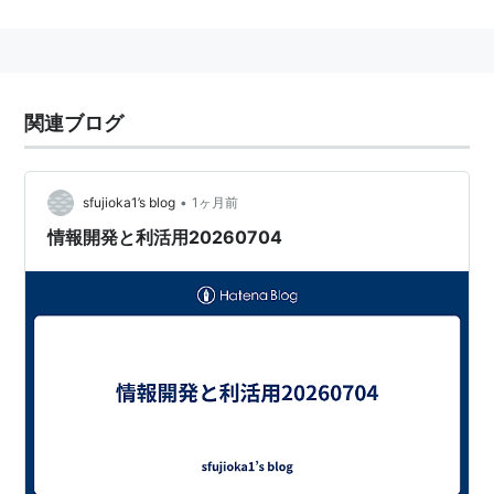
F1用メーター、2輪レーサー用タコメーターなど究極の
世界でも、その精度・性能はドライバー・メカニックか
ら信頼を得ています。
世界で認められたNS SPORTS DNAを惜しみなく投入、
関連ブログ
さらにスポーツマインドに響く性能と表現・質感で新た
なドライビングシーンを提案するNSが、全てのドライ
バーにささげるアフター用品ブランド。それが「Defi」
•
sfujioka1’s blog
1ヶ月前
です。
情報開発と利活用20260704
公式HP：
http://www.nippon-seiki.co.jp/defi/