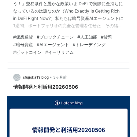
う！」交易条件と愚かな政策いま DeFi で実際に金持ちに
なっているのは誰なのか（Who Exactly Is Getting Rich
in DeFi Right Now?）私たちは暗号資産AIエージェントに
1週間、ポートフォリオの完全な管理を任せた—その結果
こうなった（We Gave a Crypto AI Agent Total Control
#
仮想通貨
#
ブロックチェーン
#
人工知能
#
貨幣
of Our Portfolio for a Week — Here’s What Happened）
#
暗号資産
#
AIエージェント
#
トレーデイング
(1)なぜ一部のトレーダーは勝ち、他のトレーダーは負け
#
ビットコイン
#
イーサリアム
るのか、その理由はこち…
•
sfujioka1’s blog
3ヶ月前
情報開発と利活用20260506