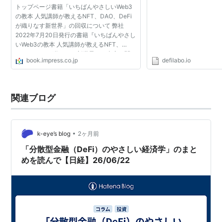
トップページ書籍「いちばんやさしいWeb3
の教本 人気講師が教えるNFT、DAO、DeFi
が織りなす新世界」の回収について 弊社
2022年7月20日発行の書籍『いちばんやさし
いWeb3の教本 人気講師が教えるNFT、
DAO、DeFiが織りなす新世界』の内容に関し
book.impress.co.jp
defilabo.io
まして、SNSを中心に読者の皆様よりさまざ
まなご意見をいただき、著者ならびに...
関連ブログ
•
k-eye’s blog
2ヶ月前
「分散型金融（DeFi）のやさしい経済学」のまと
めを読んで【日経】26/06/22