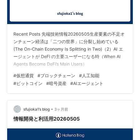
Recent Posts 先端技術情報20260505生産要素の不足オ
ンチェーン経済は「二つの世界」に分裂し始めている
(The On-Chain Economy Is Splitting in Two)（2）AI エ
ージェントが DeFi の主要ユーザーになる時（When AI
Agents Become DeFi’s Main Users）
#
仮想通貨
#
ブロックチェーン
#
人工知能
#
ビットコイン
#
暗号資産
#
AIエージェント
•
sfujioka1’s blog
3ヶ月前
情報開発と利活用20260505