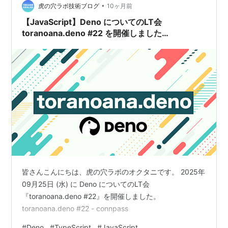
•
執筆活動も行っており、ゆめみ大技林 '24やI/O 2024…
虎の穴ラボ技術ブログ
10ヶ月前
【JavaScript】Deno についてのLT会
toranoana.deno #22 を開催しました
【TypeScript】
皆さんこんにちは、虎の穴ラボのオクタニです。 2025年
09月25日 (水) に Deno についてのLT会
『toranoana.deno #22』を開催しました。
toranoana.deno #22 - connpass
#
Deno
#
TypeScript
#
JavaScript