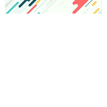
皆さんこんにちは、とらのあなラボ 奥谷です。 今回は、
toranoana.deno #20 のリアル会場開催についてご案内し
ます。 toranoana.deno #20 toranoana.deno は、
「denoに関することであればなんでもOK」のLT会で
す。 「Deno で何かする」会として始まりましたが、最
近では「Deno Deployで何かする」や「Fresh(Deno 向け
#
Deno
Web フレームワーク)で何かする」「Denoを使ってシス
テムの開発をした」など、Deno の発展に合わせて、セッ
ションの内容も広がっています。 2021年8月の #0 開催