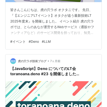
皆さんこんにちは、虎の穴ラボ オクタニです。 先日、
『【エンジニアLTイベント】オタクが追う最新技術LT
2025年度末』を開催しました。 イベント紹介 虎の穴ラ
ボでは、とらのあなが運営するWebサービス（通販やフ
ァンティアなど）のサービス開発を担っており、知見を
共有するため定期的にエンジニア向けのLTイベントを開
#
イベント
#
Deno
#
LLM
催しています。 今回は「オタクが追う最新技術」という
テーマで、最新のAIツールやDenoの最新機能、コミュニ
ティ運営まで幅広い内容の発表が行われました。
•
https://yumenosora.connpass.com/event/297012/ 開催
虎の穴ラボ技術ブログ
7ヶ月前
概要 タイトル 登壇 19:30 …
【JavaScript】Deno についてのLT会
toranoana.deno #23 を開催しました
【TypeScript】