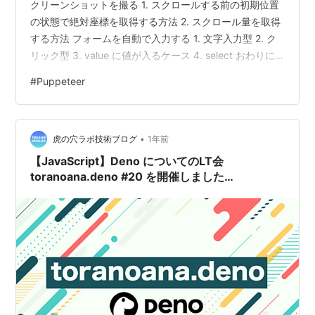
クリーンショットを撮る 1. スクロールする前の初期位置
の状態で絶対座標を取得する方法 2. スクロール量を取得
する方法 フォームを自動で入力する 1. 文字入力型 2. ク
リック型 3. value に値が入るケース 4. select おわりに
deno は使っていますか？使っていますよね？ そして、
#
Puppeteer
Puppeteer のようにスクリプトからブラウザ操作をした
いということが良くあります。ありませんか？ 本エント
リでは、 deno 版の Puppeteer である astral を使用した
•
ブラウザの操作について紹介します。 No…
虎の穴ラボ技術ブログ
1年前
【JavaScript】Deno についてのLT会
toranoana.deno #20 を開催しました
【TypeScript】