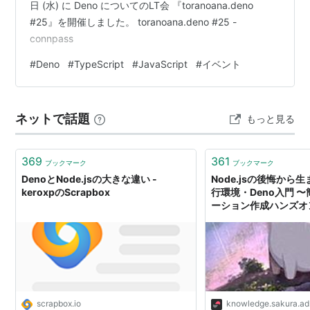
日 (水) に Deno についてのLT会 『toranoana.deno
#25』を開催しました。 toranoana.deno #25 -
connpass
#
Deno
#
TypeScript
#
JavaScript
#
イベント
ネットで話題
もっと見る
369
361
ブックマーク
ブックマーク
DenoとNode.jsの大きな違い -
Node.jsの後悔から
keroxpのScrapbox
行環境・Deno入門 
ーション作成ハンズオン
らのナレッジ
scrapbox.io
knowledge.sakura.ad