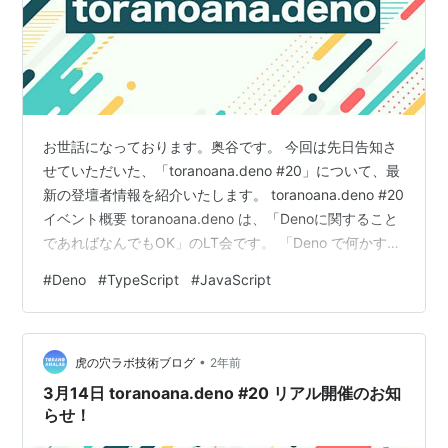
お世話になっております。奥谷です。 今回は先日告知さ
せていただいた、「toranoana.deno #20」について、最
新の登壇者情報を紹介いたします。 toranoana.deno #20
イベント概要 toranoana.deno は、「Denoに関すること
であればなんでもOK」のLT会です。 「Deno で何かす
る」会として始まりましたが、最近では「Deno Deploy
#
Deno
#
TypeScript
#
JavaScript
で何かする」や「Fresh(Deno 向けWeb フレームワーク)
で何かする」「Denoを使ってシステムの開発をした」な
ど、Deno の発展に合わせて、セッションの内容も広がっ
•
ています。 yumenosora.connp…
虎の穴ラボ技術ブログ
2年前
3月14日 toranoana.deno #20 リアル開催のお知
らせ！