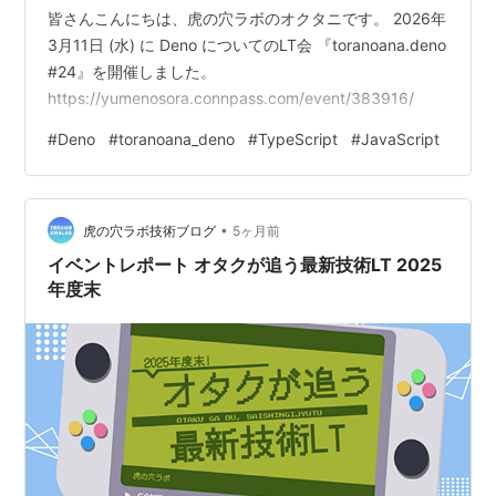
皆さんこんにちは、虎の穴ラボのオクタニです。 2026年
3月11日 (水) に Deno についてのLT会 『toranoana.deno
#24』を開催しました。
https://yumenosora.connpass.com/event/383916/
#
Deno
#
toranoana_deno
#
TypeScript
#
JavaScript
•
虎の穴ラボ技術ブログ
5ヶ月前
イベントレポート オタクが追う最新技術LT 2025
年度末