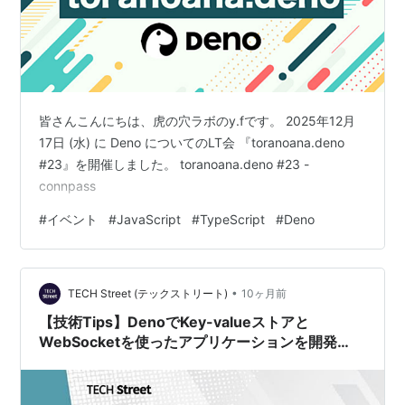
皆さんこんにちは、虎の穴ラボのy.fです。 2025年12月
17日 (水) に Deno についてのLT会 『toranoana.deno
#23』を開催しました。 toranoana.deno #23 -
connpass
#
イベント
#
JavaScript
#
TypeScript
#
Deno
•
TECH Street (テックストリート)
10ヶ月前
【技術Tips】DenoでKey-valueストアと
WebSocketを使ったアプリケーションを開発
し、Deno Deployにデプロイする