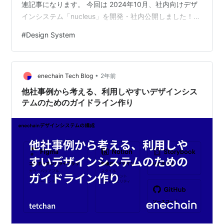
連記事になります。 今回は 2024年10月、社内向けデザ
インシステム「nucleus」を開発・社内公開しました！
nucleusの社内導入の進め方については、こちらの記事を
#
Design System
参照ください▼ その中で初めてUXライティング・マイク
ロコピー・用語集を作成・社内公開しました。 今回は、
作成の経緯について書いてみます。 こんにちは 今回は
•
UXライティングとは？ UXライティングのルールを決め
enechain Tech Blog
2年前
たきっかけ 具体的に決めたこと UXライティング マイク
他社事例から考える、利用しやすいデザインシス
ロ…
テムのためのガイドライン作り