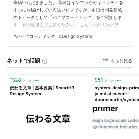
寄稿いただきました。 普段はインフラやセキュリティを
中心にお届けしている当ブログですが、本日は開発領域
のトピックとして「バイブコーディング」をご紹介しま
す。ぜひ最後までご覧ください。 こんにちは！私はアダ
ムで、開発企画部のエキスパートです。現在、AIを現在
#
バイブコーディング
#
Design System
の開発ワークフローへ統合する方法や、データがビジネ
スの意思決定をサポートする方法について研究を進めて
います。常に新しい技術について学び、それらをどのよ
ネットで話題
もっと見る
うに活用して仕事をより効率的にできるか考えていま
す。本日は『Vibe Coding』についてご紹介し、現在のワ
ークフローでそれがどのような意味を…
1328
951
ブックマーク
ブックマーク
伝わる文章 | 基本要素 | SmartHR
system-design-pri
Design System
ja.md at master ·
donnemartin/system
primer