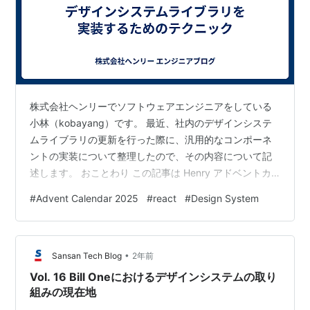
株式会社ヘンリーでソフトウェアエンジニアをしている
小林（kobayang）です。 最近、社内のデザインシステ
ムライブラリの更新を行った際に、汎用的なコンポーネ
ントの実装について整理したので、その内容について記
述します。 おことわり この記事は Henry アドベントカ
レンダー 5 日目の記事です。 この記事は 電子カルテの開
#
Advent Calendar 2025
#
react
#
Design System
発を支える技術3 ~ モダンな技術で再発明する ~ の、
「デザインシステムライブラリを実装する」から「汎用
的なコンポーネントを実装するテクニック」の節を切り
•
出した内容になります。 なお、この記事の内容は React
Sansan Tech Blog
2年前
前提になります。 Props の定義 汎用的なコンポーネン…
Vol. 16 Bill Oneにおけるデザインシステムの取り
組みの現在地