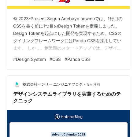
© 2023-Present Segun Adebayo newmoでは、1行目の
CSSを書く前に1つ目のDesign Tokenを定義しました。
Design Tokenを起点にした開発を実現するため、CSSス
タイリングフレームワークにはPanda CSSを採用してい
ます。 しかし、創業期のスタートアップでは、デザイン
システムは完成品ではなく日々変化していくものです。
#
Design System
#
CSS
#
Panda CSS
Design Tokenの命名が変わる、階層構造が見直される、
色の値が調整される——こうした変更が頻繁に発生しま
す。数百箇所に散らばったtokenを手動で置換すると、必
•
ず修正漏れが発生します。そもそもDesign Tokenの使
株式会社ヘンリー エンジニアブログ
8ヶ月前
用…
デザインシステムライブラリを実装するためのテ
クニック