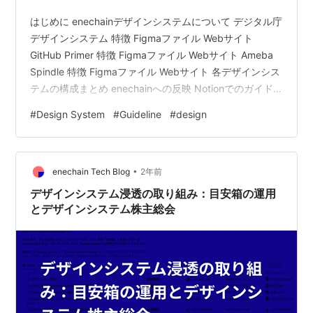
はじめに enechainデザインシステムについて デジタル庁
デザインシステム 特徴 Figmaファイル Webサイト
GitHub Primer 特徴 Figmaファイル Webサイト Ameba
Spindle 特徴 Figmaファイル Webサイト 各デザインシス
テムの構成まとめ enechainへの反映 Notionでのガイド
ライン まとめ はじめに こんにちは、デザイナーの渡邉
#
Design System
#
Guideline
#
design
と申します。私はenechainの業務委託メンバーとして、
enechainの複数プロダクトを支えるデザインシステムの
改善に携わっています。 この記事では、利用しやすいデ
•
ザインシステムへと改善していく上でデザイン…
enechain Tech Blog
2年前
デザインシステム浸透の取り組み：目安箱の運用
とデザインシステム株主総会