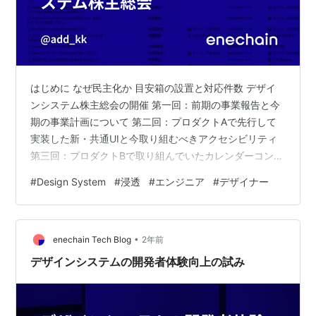
はじめに なぜ民主化か 目安箱の設置と対応件数 デザイ
ンシステム株主総会の開催 第一回：前期の事業報告と今
期の事業計画について 第二回：プロダクトAで先行して
実装した新・共通UIと今取り組むべきアクセシビリティ
第三回：プロダクトBで取り組んでいたカレンダーコンポ
ーネントのFIXまでのプロセス振り返りとユーザー像をど
#
Design System
#
浸透
#
エンジニア
#
デザイナー
うイメージするか デザインシステム名称の全社募集 まと
め はじめに enechainプロダクトデザインデスクのマネー
ジャーの近藤（@add_kk）です。 1つ前のtakurintonの
•
記事『デザインシステムの開発者体験向上の試み』に続
enechain Tech Blog
2年前
いて、弊社のデザインシステムでの取り組みについて…
デザインシステムの開発者体験向上の試み