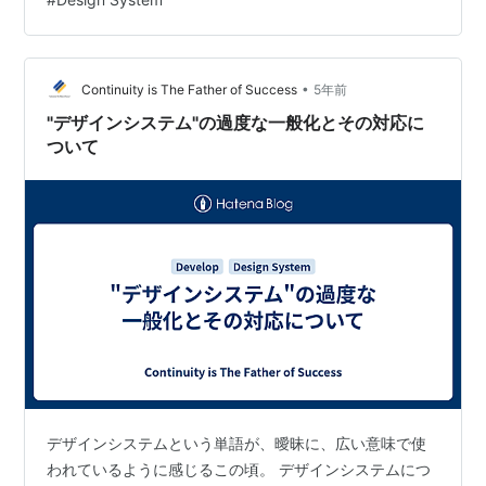
ェブやモバイルアプリケーションは、UIが重要な役割を
果たします。どれだけ素晴らしい応答性や安定性、機能
を誇っていても、ユーザーが操作できなければ価値が伝
•
わりません。 近年、このUIの構築にデザインシステムを
Continuity is The Father of Success
5年前
活用する事例が増えています。特にfigmaを活用するケー
"デザインシステム"の過度な一般化とその対応に
スが主流となり、さまざまな事…
ついて
デザインシステムという単語が、曖昧に、広い意味で使
われているように感じるこの頃。 デザインシステムにつ