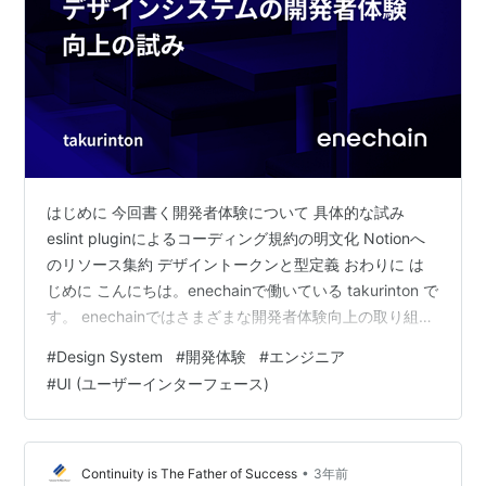
はじめに 今回書く開発者体験について 具体的な試み
eslint pluginによるコーディング規約の明文化 Notionへ
のリソース集約 デザイントークンと型定義 おわりに は
じめに こんにちは。enechainで働いている takurinton で
す。 enechainではさまざまな開発者体験向上の取り組み
が試行されていますが、今回は自分が主に見ているデザ
#
Design System
#
開発体験
#
エンジニア
インシステムにフォーカスして記事を書こうと思いま
#
UI (ユーザーインターフェース)
す。 弊社のデザインシステムに関しては、
@Shunya078 の なぜ我々はデザインシステムを創るの
か？ を読んでいただくと背景がご理解いただけると思い
ます。 今回書く開発者体験について …
•
Continuity is The Father of Success
3年前