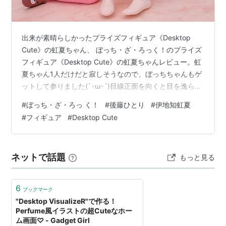
出来が素晴らしかったプライズフィギュア《Desktop
Cute》の虹夏ちゃん、 ぼっち・ざ・ろっく！のプライズ
フィギュア《Desktop Cute》の虹夏ちゃんレビュー。虹
夏ちゃん1人だけだと寂しそうなので、ぼっちちゃんもゲ
ットして参りました(`･ω･´)目線正面を向くと目を逸ら
す、ぼっちちゃんらしい（笑横姿後ろ姿上目遣い虹夏ち
#
ぼっち・ざ・ろっ く！
#
後藤ひとり
#
伊地知虹夏
ゃんとツーショット箱のサイズが微妙に違うんですね。
#
フィギュア
#
Desktop Cute
ぼ虹は最高だなぁ！ ⬇購入先⬇ ぼっち・ざ・ろっく！
Desktop Cute 後藤ひとり ルームウェアver Amazon 駿
河屋 ぼっち・ざ・ろっく！ Desktop Cute フィギュア 伊
ネットで話題
もっと見る
地知虹夏 ルームウェア…
6
ブックマーク
"Desktop VisualizeR"で作る！
Perfume風イラストの超Cuteなホー
ム画面♡ - Gadget Girl