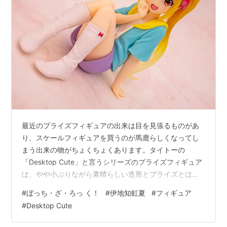
最近のプライズフィギュアの出来は目を見張るものがあ
り、スケールフィギュアを買うのが馬鹿らしくなってし
まう出来の物がちょくちょくあります。タイトーの
「Desktop Cute」と言うシリーズのプライズフィギュア
は、やや小ぶりながら素晴らしい造形とプライズとは思
えない彩色クオリティで新作が発表される度に驚きを隠
#
ぼっち・ざ・ろっ く！
#
伊地知虹夏
#
フィギュア
せません（笑そんなデスクトップキュートで「ぼっち・
#
Desktop Cute
ざ・ろっく」のフィギュアがリリースされてて虹夏ちゃ
んがとても愛くるしいのでお迎えしましたヽ( ^ω^)ﾉ箱箱