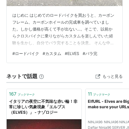
はじめに はじめてのロードバイクを買おうと、カーボン
フレーム、カーボンホイールの完成車を調べていまし
た。しかし価格が高くて手が出ない…。そこで、以前か
らクロスバイクに乗りながらカスタムを楽しんでいた経
験を生かし、自分でバラ完することを決意。 そんな中、
YouTubeで見つけたのがELVES BIKE。コスパの良さや、
#
ロードバイク
#
カスタム
#
ELVES
#
バラ完
自分好みにカスタムできるペイントが魅力的でした。こ
れなら自分だけの特別なロードバイクを作れると思い、
早速フレームを購入することにしました。 フレームオー
ネットで話題
もっと見る
ダーから組み上がるまでの工程を紹介します。少しでも
参考になれば幸いです。 はじめに フレームオーダーの流
れ ①フレーム・ペイントを…
167
11
ブックマーク
ブックマーク
イタリアの夜空に不気味な赤い輪！非
ElfURL - Elves are Bi
常に珍しい気象現象「エルブス
make sure your URLs
（ELVES）」 - ナゾロジー
NINJA96: NINJA96 NINJA
Daftar Ninja96 SERVER 