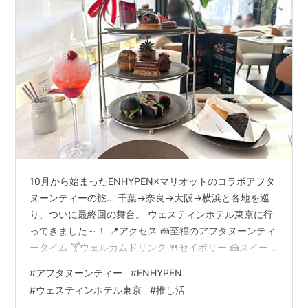
10月から始まったENHYPEN×マリオットのコラボアフタ
ヌーンティーの旅… 千葉→奈良→大阪→横浜と各地を巡
り、ついに最終回の舞台。 ウェスティンホテル東京に行
ってきました～！ 📍アクセス 🍰至福のアフタヌーンティ
ータイム 🍸ウェルカムドリンク 🍴セイボリー 🍰スイーツ
📝まとめ 📍アクセス 🚉JR線「恵比寿」駅東口より恵比寿
#
アフタヌーンティー
#
ENHYPEN
スカイウォークで約7分 🚉東京メトロ日比谷線「恵比
#
ウェスティンホテル東京
#
推し活
寿」駅JR方面出口より恵比寿スカイウォークで約10分 こ