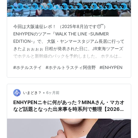
今回は大阪遠征レポ！ （2025年8月泊です😴）
ENHYPENのツアー『WALK THE LINE -SUMMER
EDITION-』で、 大阪・ヤンマースタジアム長居に行って
きたよぉぉぉぉ 日程が発表された日に、JR東海ツアーズ
でホテルと新幹線のパックを予約しました。 ホテルは新
大阪とスタジアムの距離を地図を見ながら、 「天王寺駅
#
ホテルステイ
#
ホテルトラスティ阿倍野
#
ENHYPEN
が良いかな？」と ホテルトラスティ大阪阿倍野に決
定！！ 結果、めっちゃ良かったです✨ ⭕️良かった点 ✅ほ
ぼ駅直結で土地勘がなくても安心🙆‍♀️ ✅お土産もゆっくり
•
見れる！ JR天王寺駅のお土産屋さんが充実してたのと、
いまどき？
6ヶ月前
りくろーおじさんや551の肉まんが並ばずに買…
ENHYPENニキに何があった？MINAさん・マカオ
など話題となった出来事を時系列で整理【2026
年最新】