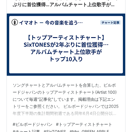
ることも少なくあり…
ぶりに首位獲得…アルバムチャート上位歌手がト
ップ10入り
ソングチャートとアルバムチャートを合算した、ビルボ
ードジャパンのトップアーティストチャート(Artist 100)
について毎週"記事化"しています。掲載理由は下記エン
トリーをご参照ください。 ビルボードジャパンでは2025
年度下半期の集計期間初週である同年6月4日公開分以
降、ソングチャートおよびアルバムチャートのストリー
#
ビルボードジャパン
#
トップアーティストチャート
ミング指標においてリカレントルールを導入。Streaming
#
チャート記事
#
SixTONES
#
Mrs. GREEN APPLE