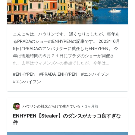
こんにちは、ハウリンです。 遅くなりましたが、毎年あ
るPRADAのショーのENHYPENの記事です。 2023年6月
9日にPRADAのアンバサダーに就任したENHYPEN。 今
年は現地時間の６月２１日にプラダのショーが開催さ
れ、去年はウィメンズへの参加でしたが、今年は
「Spring/Summer 2027 Menswear Show」への参加で
#
ENHYPEN
#
PRADA_ENHYPEN
#
エンハイプン
す。 安定のフロントロウですね。 しかもモデルが出てく
#
エンハイフン
る辺りに座ってたのでカメラによく映されてました(^^)/
フロントロウとはショーの会場における最前列で、テレ
ビに映る際に最前列の人が映るため影響力の強い人が座
る位置です。 今回の髪型や着こなしもカッコ…
•
ハウリンの雑念だらけで生きている
3ヶ月前
ENHYPEN【Stealer】のダンスがカッコ良すぎな
件