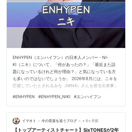
ENHYPEN（エンハイフン）の日本人メンバー・NI-
KI（ニキ）について、「何があったの？」「最近また話
題になっているけれど何が理由？」と気になっている方
も多いのではないでしょうか。 2026年8月には、ニキを
応援していたとされるみな（MINA）さんを巡る出来事や
ライブ配信がSNSで大きな注目を集めました。 また、
#
ENHYPEN
#
ENHYPEN_NIKI
#
エンハイフン
2026年1月にはマカオイベントへの出演を巡る話題から
脱退説が広がり、2024年には三一節（3月1日）に関する
発言が話題になるなど、これまでにもさまざまな出来事
•
が注目されています。 それぞれの出来事は発生した時期
イマオト － 今の音楽を追うブログ －
6ヶ月前
や背景が異なり、SNSでは複数の話題が混ざって語られ
【トップアーティストチャート】SixTONESが2年