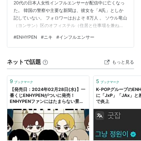
20代の日本人女性インフルエンサーが配信中に亡くなっ
た。 韓国の警察や主要な新聞は、彼女を「A氏」としか
記していない。 フォロワーはおよそ 8万人 。 ソウル竜山
（ヨンサン）区のオフィステル（住居と仕事場を兼ねた
小さな部屋）で、SNS「TikTok」のライブ配信をしてい
#
ENHYPEN
#
ニキ
#
インフルエンサー
る最中の出来事だった。 ソウル竜山警察署が経緯を調べ
ている。 ネット上では、この女性を「みなちゃん」とい
う名で活動していた人物だと結び付ける声や、
ネットで話題
もっと見る
「ENHYPENのニキの発言が原因では」という受け止めが
急速に広がった。 ただ、 「みなちゃん本人」も「原因は
ニキの一言」…
9
5
ブックマーク
ブックマーク
【発売日：2024年02月28日(水)】一
K-POPグループのEN
番くじENHYPENがついに発売！
に「JxP」「JAx」
ENHYPENファンにはたまらない景品
で炎上
とは？ : トレンドの通り道