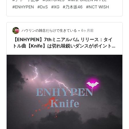
SongsチャートおよびStreaming Albumsチャート(後者は
#
ENHYPEN
#
DxS
#
XG
#
乃木坂46
#
NCT WISH
未公表)を指標化する際、ソングチャートは総合100位以
内に52週、アルバムチャートでは同26週ランクインした
作品に対し、翌週以降減算処理を施しま…
•
ハウリンの雑念だらけで生きている
6ヶ月前
【ENHYPEN】7thミニアルバム リリース：タイ
トル曲【Knife】は切れ味鋭いダンスがポイント /
後続曲も大人っぽくて最高