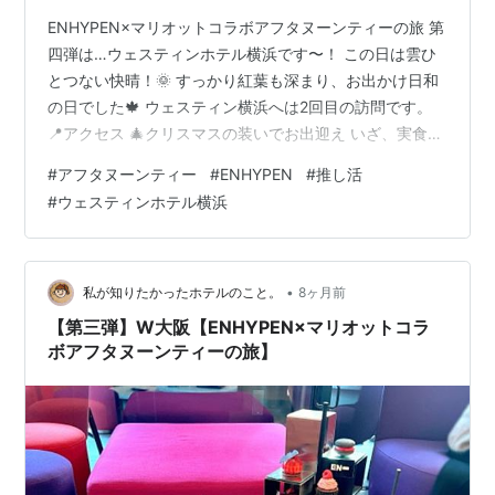
ENHYPEN×マリオットコラボアフタヌーンティーの旅 第
四弾は…ウェスティンホテル横浜です〜！ この日は雲ひ
とつない快晴！🌞 すっかり紅葉も深まり、お出かけ日和
の日でした🍁 ウェスティン横浜へは2回目の訪問です。
📍アクセス 🎄クリスマスの装いでお出迎え いざ、実食
🍴セイボリー 🍰スイーツ 🧁スコーン 🌰WEEKEND ☕ドリ
#
アフタヌーンティー
#
ENHYPEN
#
推し活
ンク まとめ 📍アクセス 🚉みなとみらい線「みなとみら
#
ウェスティンホテル横浜
い駅」1番出口から徒歩6分 最寄りはみなとみらいとのこ
となのですが、 桜木町駅からも徒歩12分ほどで、そちら
から歩いて行きました🐾 横浜駅もお天気が良い時は頑張
れば歩けそう。 🎄クリスマスの装いでお出迎え 1階の
•
私が知りたかったホテルのこと。
8ヶ月前
エ…
【第三弾】W大阪【ENHYPEN×マリオットコラ
ボアフタヌーンティーの旅】