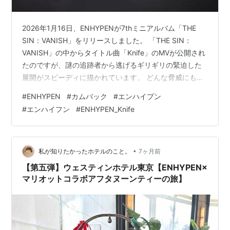
2026年1月16日、ENHYPENが7thミニアルバム「THE
SIN：VANISH」をリリースしました。 「THE SIN：
VANISH」の中からタイトル曲「Knife」のMVが公開され
たのですが、謎の追跡者から逃げるギリギリの緊迫した
展開がスピーディに描かれています。 どんな脅威にも屈
しないという内容のヒップホップです。 そして、
#
ENHYPEN
#
カムバック
#
エンハイプン
「Knife」のダンスも手で切れ味鋭いナイフを表していて
#
エンハイフン
#
ENHYPEN_Knife
力強くカッコイイ。 刃物が重なりあう音とダンスがシン
クロしていて最高です。 いつもの事ながら「THE SIN：
VANISH」、「Knife」」関連の動画などをまとめておき
ます。 「Knife」MV ニュース…
•
私が知りたかったホテルのこと。
7ヶ月前
【第五弾】ウェスティンホテル東京【ENHYPEN×
マリオットコラボアフタヌーンティーの旅】