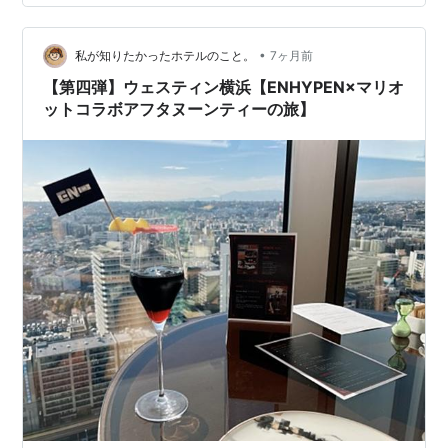
の恵比寿スカイウォークという歩く歩道（結構長い）を
抜けた先は… 恵比寿ガーデンプレイスです〜 これはドラ
マの花男で道明寺とつくしが待ち合わせしたオブジェ 高
•
私が知りたかったホテルのこと。
7ヶ月前
さ5m、…
【第四弾】ウェスティン横浜【ENHYPEN×マリオ
ットコラボアフタヌーンティーの旅】