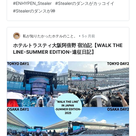
#
ENHYPEN_Stealer
#
Stealerのダンスがカッコイイ
れ、見る事ができました。 解禁されたダンスは圧巻
#
Stealerのダンスが神
（神）。 最高かよ。 ENGENE*1みんな、何回も見ちゃい
ますよね。 そしてソウルコンでのダンスが見れる様に！
あの時の逃走劇を思い出す演出。 S・t・e…
•
私が知りたかったホテルのこと。
5ヶ月前
ホテルトラスティ大阪阿倍野 宿泊記【WALK THE
LINE-SUMMER EDITION-遠征日記】