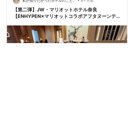
•
てるだけじゃ奇跡は起こらない─ エントランス キラキラ
私が知りたかったホテルのこと。
8ヶ月前
のトンネルを抜けて、お店のある3階へ向かいます。 …
【第二弾】JW・マリオットホテル奈良
【ENHYPEN×マリオットコラボアフタヌーンティ
ーの旅】
ENHYPEN×マリオットコラボアフタヌーンティーの旅 第
二弾は…JW・マリオットホテル奈良です〜！ 📍アクセス