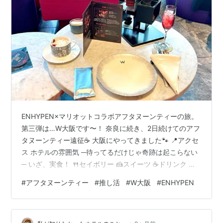
ENHYPEN×マリオットコラボアフタヌーンティーの旅。
第三弾は…W大阪です〜！ 奈良に続き、2日続けてのアフ
タヌーンティー遠征☕ 大阪にやってきました🐾 📍アクセ
ス ホテルの雰囲気 ─待ってるだけじゃ奇跡は起こらない
─ いざ、実食！ 🍴セイボリー 🍰スイーツ ☕ドリンク ま
とめ 📍アクセス 🚉地下鉄御堂筋線 心斎橋駅3番出口より
#
アフタヌーンティー
#
推し活
#
W大阪
#
ENHYPEN
徒歩3分 駅からのアクセスがよく、歩道が広くて歩きや
すかったです✨️ 👆️この地図を見ると、碁盤の目のように
すごく綺麗に区画整理されてる👀 ホテルの雰囲気 ─待っ