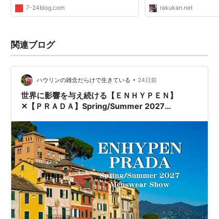
7-24blog.com
rakukan.net
関連ブログ
•
ハウリンの雑念だらけで生きている
24日前
世界に影響を与え続ける【ＥＮＨＹＰＥＮ】
✕【ＰＲＡＤＡ】Spring/Summer 2027
Menswear Show