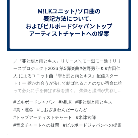
／『罪と罰と雨とキス』リリース＼モー烈モー進！リリ
ースプロジェクト2026 第5弾楽曲#佐野勇斗 & #吉田仁
人 によるユニット曲『罪と罰と雨とキス』配信スター
ト！ー 惹かれ合うが決して結ばれることのない宿命に抗
って必死に手を伸ばす様を描く。 焦燥と湿潤が共存した
楽曲 ー… pic.twitter.com/2FyUr5UbhV — M!LK
#
ビルボードジャパン
#
M!LK
#
罪と罰と雨とキス
OFFICIAL (@milk_info) 2026年8月2日 ／「モー烈モー
#
真・運命
#
しおざきわんだーらんど
進！リリースプロジェクト2026」＼カレンダー更新🗓
#
トップアーティストチャート
#
米津玄師
「モー烈モー進！リリースプロジェクト2026」ついに完
#
音楽チャートへの疑問
#
ビルボードジャパンへの提案
遂しました！今後のM!LKにもご期待ください！#MILK
pic.twi…