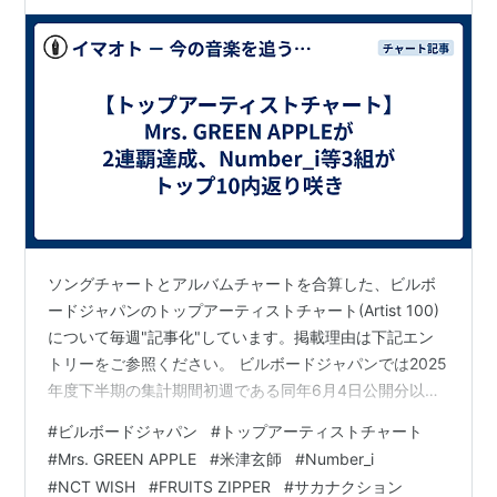
内返り咲き
ソングチャートとアルバムチャートを合算した、ビルボ
ードジャパンのトップアーティストチャート(Artist 100)
について毎週"記事化"しています。掲載理由は下記エン
トリーをご参照ください。 ビルボードジャパンでは2025
年度下半期の集計期間初週である同年6月4日公開分以
降、ソングチャートおよびアルバムチャートのストリー
#
ビルボードジャパン
#
トップアーティストチャート
ミング指標においてリカレントルールを導入。Streaming
#
Mrs. GREEN APPLE
#
米津玄師
#
Number_i
SongsチャートおよびStreaming Albumsチャート(後者は
#
NCT WISH
#
FRUITS ZIPPER
#
サカナクション
未公表)を指標化する際、ソングチャートは総合100位以