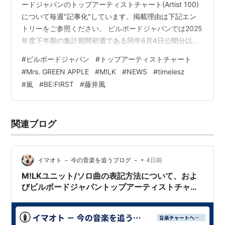
ードジャパンのトップアーティストチャート(Artist 100)
について毎週"記事化"しています。掲載理由は下記エン
トリーをご参照ください。 ビルボードジャパンでは2025
年度下半期の集計期間初週である同年6月4日公開分以
降、ソングチャートおよびアルバムチャートのストリー
#
ビルボードジャパン
#
トップアーティストチャート
ミング指標においてリカレントルールを導入。Streaming
#
Mrs. GREEN APPLE
#
M!LK
#
NEWS
#
timelesz
SongsチャートおよびStreaming Albumsチャート(後者は
#
嵐
#
BE:FIRST
#
藤井風
未公表)を指標化する際、ソングチャートは総合100位以
内に52週、アルバムチャートでは同26週ランクインした
作品に対し、翌週以降減算処理を施しま…
関連ブログ
•
イマオト － 今の音楽を追うブログ －
4日前
M!LKユニット/ソロ曲の表記方法について、およ
びビルボードジャパントップアーティストチャー
トへの提案