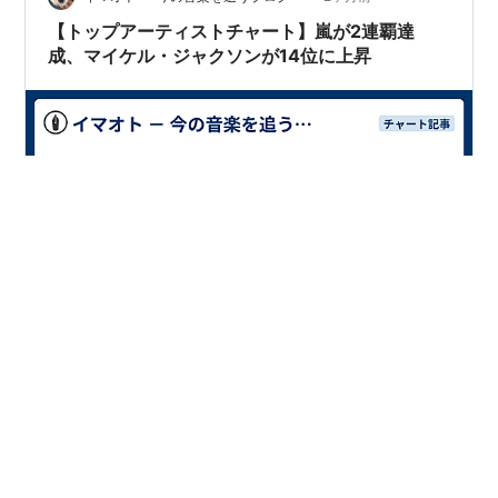
【トップアーティストチャート】嵐が2連覇達
成、マイケル・ジャクソンが14位に上昇
ソングチャートとアルバムチャートを合算した、ビルボ
ードジャパンのトップアーティストチャート(Artist 100)
について毎週"記事化"しています。掲載理由は下記エン
トリーをご参照ください。 ビルボードジャパンでは2025
年度下半期の集計期間初週である同年6月4日公開分以
降、ソングチャートおよびアルバムチャートのストリー