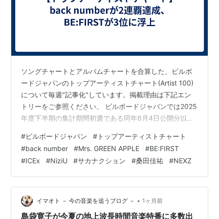
ソングチャートとアルバムチャートを合算した、ビルボ
ードジャパンのトップアーティストチャート(Artist 100)
について毎週"記事化"しています。掲載理由は下記エン
トリーをご参照ください。 ビルボードジャパンでは2025
年度下半期の集計期間初週である同年6月4日公開分以
降、ソングチャートおよびアルバムチャートのストリー
#
ビルボードジャパン
#
トップアーティストチャート
ミング指標においてリカレントルールを導入。Streaming
#
back number
#
Mrs. GREEN APPLE
#
BE:FIRST
SongsチャートおよびStreaming Albumsチャート(後者は
#
ICEx
#
NiziU
#
サカナクション
#
桑田佳祐
#
NEXZ
未公表)を指標化する際、ソングチャートは総合100位以
内に52週、アルバムチャートでは同26週ランクインした
作品に対し、翌週以降減算処理を施しま…
•
イマオト － 今の音楽を追うブログ －
1ヶ月前
島袋寛子が今夏の地上波長時間音楽特番に多数出