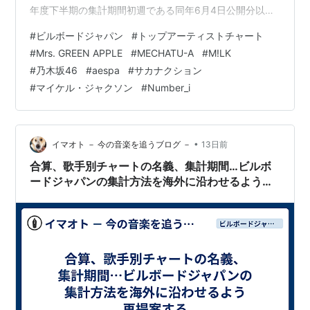
年度下半期の集計期間初週である同年6月4日公開分以
降、ソングチャートおよびアルバムチャートのストリー
#
ビルボードジャパン
#
トップアーティストチャート
ミング指標においてリカレントルールを導入。Streaming
#
Mrs. GREEN APPLE
#
MECHATU-A
#
M!LK
SongsチャートおよびStreaming Albumsチャート(後者は
#
乃木坂46
#
aespa
#
サカナクション
未公表)を指標化する際、ソングチャートは総合100位以
#
マイケル・ジャクソン
#
Number_i
内に52週、アルバムチャートでは同26週ランクインした
作品に対し、翌週以降減算処理を施しま…
•
イマオト － 今の音楽を追うブログ －
13日前
合算、歌手別チャートの名義、集計期間…ビルボ
ードジャパンの集計方法を海外に沿わせるよう再
提案する