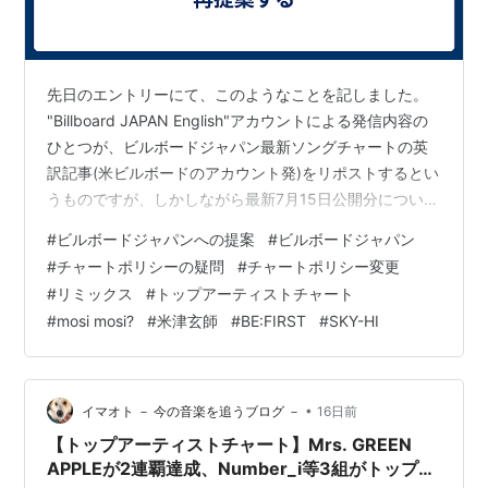
先日のエントリーにて、このようなことを記しました。
"Billboard JAPAN English"アカウントによる発信内容の
ひとつが、ビルボードジャパン最新ソングチャートの英
訳記事(米ビルボードのアカウント発)をリポストするとい
うものですが、しかしながら最新7月15日公開分について
は未だリポストされておらず、Snow Man「グッタイ
#
ビルボードジャパンへの提案
#
ビルボードジャパン
ム」の制覇が海外に発信されていません。 結果的に米ビ
#
チャートポリシーの疑問
#
チャートポリシー変更
ルボード側が記事を発信したのは、通常より数日遅れて
#
リミックス
#
トップアーティストチャート
のことでした。 通常ならば日本時間の前週木曜に発表さ
#
mosi mosi?
#
米津玄師
#
BE:FIRST
#
SKY-HI
れるべきビルボードジャパンソングチャートの英訳記事
がようやく公開。それにしても、これだけ遅れた理由は
何でし…
•
イマオト － 今の音楽を追うブログ －
16日前
【トップアーティストチャート】Mrs. GREEN
APPLEが2連覇達成、Number_i等3組がトップ10