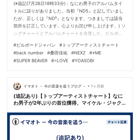
(※追記(7月28日18時33分)：なにわ男子のアルバムタイ
トルに誤りがありました。当初『ND5』と記していまし
たが、正しくは『ND⁵』となります。つきましては該当
箇所を訂正しています。心よりお詫び申し上げます。) ソ
ングチャートとアルバムチャートを合算した、ビルボー
ドジャパンのトップアーティストチャート(Artist 100)に
#
ビルボードジャパン
#
トップアーティストチャート
ついて毎週"記事化"しています。掲載理由は下記エント
#
back number
#
桑田佳祐
#
NEXZ
#
≠ME
リーをご参照ください。 ビルボードジャパンでは2025年
#
SUPER BEAVER
#
=LOVE
#
YOASOBI
度下半期の集計期間初週である同年6月4日公開分以降、
ソングチャートおよびアルバムチャートのストリーミン
グ指標においてリカレントルールを導入。Streaming …
•
イマオト － 今の音楽を追うブログ －
1ヶ月前
(追記あり)【トップアーティストチャート】なに
わ男子が2年ぶりの首位獲得、マイケル・ジャク
ソンが8位に上昇