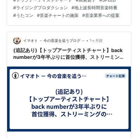
時間音楽特番(現段階で5番組判明)にて、4番組に出演す
#
ライジングプロダクション
#
地上波長時間音楽特番
る歌手。(敬称略) #Aぇǃgroup #島袋寛子
#
うたコン
#
音楽チャートの施策
#
音楽業界への提案
#FRUITSZIPPER #MILK — Kei (ブログ【イマオト】/ポッ
ドキャスト/ラジオ経験者) (…
•
イマオト － 今の音楽を追うブログ －
1ヶ月前
(追記あり)【トップアーティストチャート】back
numberが3年半ぶりに首位獲得、ストリーミング
の好調が原動力に