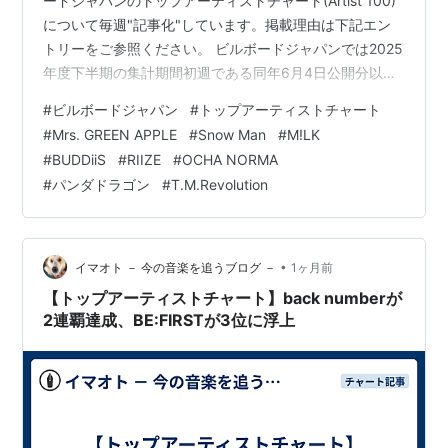
ードジャパンのトップアーティストチャート(Artist 100)
について毎週"記事化"しています。掲載理由は下記エン
トリーをご参照ください。 ビルボードジャパンでは2025
年度下半期の集計期間初週である同年6月4日公開分以
降、ソングチャートおよびアルバムチャートのストリー
#
ビルボードジャパン
#
トップアーティストチャート
ミング指標においてリカレントルールを導入。Streaming
#
Mrs. GREEN APPLE
#
Snow Man
#
M!LK
SongsチャートおよびStreaming Albumsチャート(後者は
#
BUDDiiS
#
RIIZE
#
OCHA NORMA
未公表)を指標化する際、ソングチャートは総合100位以
#
パンダドラゴン
#
T.M.Revolution
内に52週、アルバムチャートでは同26週ランクインした
作品に対し、翌週以降減算処理を施しま…
•
イマオト － 今の音楽を追うブログ －
1ヶ月前
【トップアーティストチャート】back numberが
2連覇達成、BE:FIRSTが3位に浮上