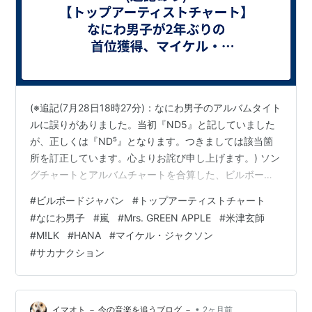
(※追記(7月28日18時27分)：なにわ男子のアルバムタイト
ルに誤りがありました。当初『ND5』と記していました
が、正しくは『ND⁵』となります。つきましては該当箇
所を訂正しています。心よりお詫び申し上げます。) ソン
グチャートとアルバムチャートを合算した、ビルボード
ジャパンのトップアーティストチャート(Artist 100)につ
#
ビルボードジャパン
#
トップアーティストチャート
いて毎週"記事化"しています。掲載理由は下記エントリ
#
なにわ男子
#
嵐
#
Mrs. GREEN APPLE
#
米津玄師
ーをご参照ください。 ビルボードジャパンでは2025年度
#
M!LK
#
HANA
#
マイケル・ジャクソン
下半期の集計期間初週である同年6月4日公開分以降、ソ
#
サカナクション
ングチャートおよびアルバムチャートのストリーミング
指標においてリカレントルールを導入。Streaming …
•
イマオト － 今の音楽を追うブログ －
2ヶ月前