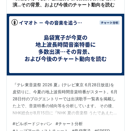
演…その背景、および今後のチャート動向を読む
『テレ東音楽祭 2026 夏』(テレビ東京 6月28日放送)を
皮切りに、今夏の地上波長時間音楽特番がスタート。6月
28日付のブログエントリーでは出演歌手一覧表を掲載し
た上で、音楽特番の傾向等を分析しています。 その後、
NHK総合が8月15日に『NHK 夏の音楽祭 うたであえたら
2026』の放送をアナウンスしています。その新規特番も
#
ビルボードジャパン
#
チャート分析
踏まえ、今週以下の発信を行いました。 今夏の地上波長
#
トップアーティストチャート
#
島袋寛子
#
SPEED