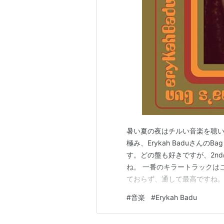
暑い夏の夜はチルい音楽を聴
極み、Erykah Baduさんの
す。どの盤も好きですが、2nd
ね。 一番のキラートラックはこ
ておらず、通して最高ですね。 E
試聴ください。
#
音楽
#
Erykah Badu