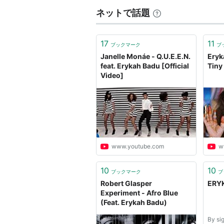
ネットで話題
17
11
ブックマーク
ブ
Janelle Monáe - Q.U.E.E.N.
Eryk
feat. Erykah Badu [Official
Tiny
Video]
www.youtube.com
w
10
10
ブックマーク
ブ
Robert Glasper
ERY
Experiment - Afro Blue
(Feat. Erykah Badu)
By si