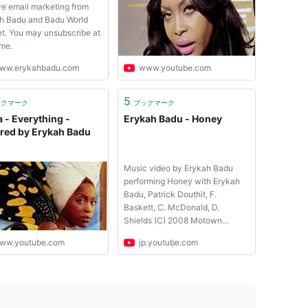
ve email marketing from
h Badu and Badu World
t. You may unsubscribe at
ime.
ww.erykahbadu.com
www.youtube.com
5
ックマーク
ブックマーク
a - Everything -
Erykah Badu - Honey
red by Erykah Badu
Music video by Erykah Badu
performing Honey with Erykah
Badu, Patrick Douthit, F.
Baskett, C. McDonald, D.
Shields (C) 2008 Motown
Records, a Division of UMG
ww.youtube.com
jp.youtube.com
Recordings, Inc.