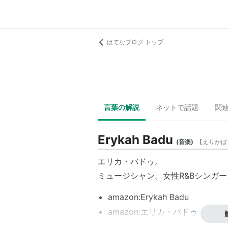
はてなブログ トップ
言葉の解説
ネットで話題
関
Erykah Badu
(
音楽
)
【
えりかば
エリカ・バドゥ。
ミュージシャン。女性R&Bシンガー
amazon:Erykah Badu
amazon:エリカ・バドゥ