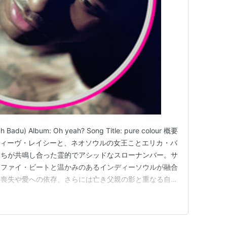
ykah Badu) Album: Oh yeah? Song Title: pure colour 概要
ティーヴ・レイシーと、ネオソウルの女王ことエリカ・バ
たちが共鳴し合った霊的でアシッドなスローナンバー。サ
ーファイ・ビートと温かみのあるインディーソウルが融合
己喪失や愛への依存、さらには亡き父親の影と重なる自身
ソナルな深淵に踏み込んでいる。そして楽曲の中盤から
の導き手（シャーマ…