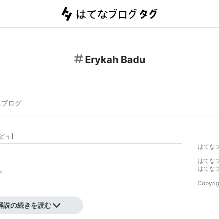
Erykah Badu
連ブログ
どぅ
】
はてな
はてな
。
はてな
Copyrig
解説の続きを読む