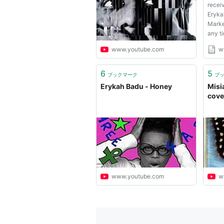
recei
Eryka
Marke
any t
www.youtube.com
w
6
5
ブックマーク
ブ
Erykah Badu - Honey
Misi
cove
www.youtube.com
w