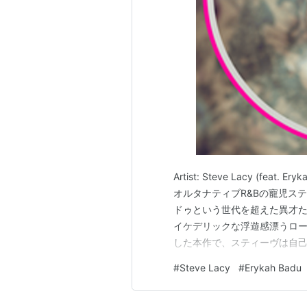
Artist: Steve Lacy (feat. Er
オルタナティブR&Bの寵児ス
ドゥという世代を超えた異才
イケデリックな浮遊感漂うロ
した本作で、スティーヴは自
のトラウマという極めてパー
#
Steve Lacy
#
Erykah Badu
は、エリカ・バドゥがまるで魂