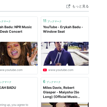
もっと見る
11
ックマーク
ブックマーク
ah Badu: NPR Music
YouTube - Erykah Badu -
 Desk Concert
Window Seat
ww.youtube.com
www.youtube.com
6
ックマーク
ブックマーク
KAH BADU
Miles Davis, Robert
Glasper - Maiysha (So
Long) (Official Music
Video) ft. Erykah Badu
gning up, you agree to