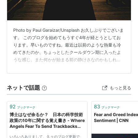
Photo by Paul Garaizar/Unsplash お久しぶりでございま
す。 このブログを始めてもうすぐ4年が経とうとしてお
ります。早いものですね。最近は以前のような熱量も冷
めてきたのか、ちょっとしたクールダウン期に入ったよ
うな感じ。また何かが始まる前の静けさなのかもしれま
せん。 報告が少し遅れましたが、3月上旬にお決まりの
ライブ遠征のためまたまた大阪へと出かけておりまし
た。昨年の7月以来半年ぶりとなりましたが、土地勘もだ
ネットで話題
もっと見る
いぶ分かってきたので、トラブルも特になく予定通り敢
行アンド観光できました。 今回は開場時間が早かったこ
ともあって前日に前乗りし、計2泊3日の贅沢旅となりま
92
83
ブックマーク
ブックマーク
した。ラ…
博士はなぜ余るか？ 日本の科学技術
Fear and Greed Index
政策の10年に関する覚え書き - Where
Sentiment | CNN
Angels Fear To Send Trackbacks
(kasuga sho diary)
いろいろありまして、久々のブログ更新で