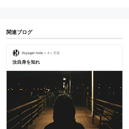
関連ブログ
•
Voyager note
4ヶ月前
汝自身を知れ