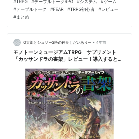
#
TRPG
#
テーブルトークRPG
#
システム
#
ゲーム
いく必要があります。 TRPG システムって色々あってど
#
テーブルトーク
#
FEAR
#
TRPG初心者
#
レビュー
んな物が 合っているのかちっとも分からんっキュ まぁ人
#
まとめ
の好みは星の数だけあるからな そこでこちらの記事では
ブログで紹介してきたTRPGシステムについての紹介記事
をまとめました。 ぜひとも皆さんシステム選びにお悩み
になった時に 参…
•
Q太郎とシュゾー2匹の仲良しだいありー
4年前
モノトーンミュージアムTRPG サプリメント
「カッサンドラの書架」レビュー！導入するとス
キルや逸脱能力はどう変わるのかまとめました！