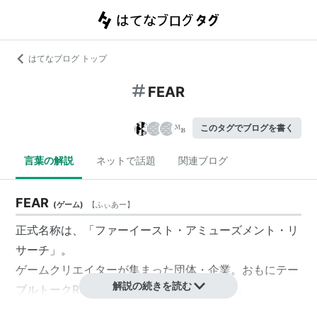
はてなブログ トップ
FEAR
このタグでブログを書く
言葉の解説
ネットで話題
関連ブログ
FEAR
(
ゲーム
)
【
ふぃあー
】
正式名称は、「ファーイースト・アミューズメント・リ
サーチ」。
ゲームクリエイターが集まった団体・企業。おもにテー
解説の続きを読む
ブルトークRPG（TRPG）の製作を手がける。