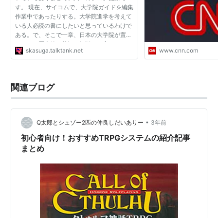
す。 現在、サイコムで、大学院ガイドを編集
作業中であったりする。大学院進学を考えて
いる人必読の書にしたいと思っているわけで
ある。で、そこで一章、日本の大学院が置か
れている歴史的な状況を解説する章をつけた
skasuga.talktank.net
www.cnn.com
いと思っていた。というのも、博士の失業率
が高く、「余剰博士...
関連ブログ
•
Q太郎とシュゾー2匹の仲良しだいありー
3年前
初心者向け！おすすめTRPGシステムの紹介記事
まとめ