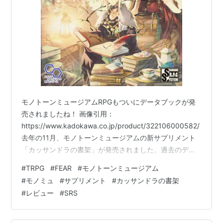
モノトーンミュージアムRPGもついにデータブックが発
売されましたね！ 画像引用：
https://www.kadokawa.co.jp/product/322106000582/
去年の11月、モノトーンミュージアムの新サプリメント
「カッサンドラの書架」が発売されました。過去のデー
タが全てまとまっており、こちらを購入すればモノトー
#
TRPG
#
FEAR
#
モノトーンミュージアム
ンミュージアムのデータが全て手に入るようになってい
#
モノミュ
#
サプリメント
#
カッサンドラの書架
ます。 しかし、インターネットや著者のすがのたすく先
#
レビュー
#
SRS
生からは「環境が大きく変わる」と発言されており、そ
の発言からもデータが大きく変わったことが伺えます。
こんにちはっキュ！ Q太郎とシュゾーだ。 「カッサンド