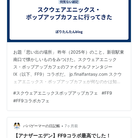
お題「思い出の場所」 昨年（2025年）のこと。新宿駅東
南口で懐かしいものをみつけた。スクウェアエニック
ス・ポップアップカフェのファイナルファンタジー
IX（以下、FF9）コラボだ。 jp.finalfantasy.com スクウ
ェアエニックス・ポップアップカフェが何なのかは知ら
ないけど、FF9のビジュを久しぶりに見て心を打たれた。
#
スクウェアエニックスポップアップカフェ
#
FF9
FF9は昨年で25周年なんだとか。このゲームが発売され
#
FF9コラボカフェ
た当時、僕は中学1年生だったわけで、それから25年も歳
をとったということか・・・ゆとり第一世代の僕はFF7～
FF10-2あたりが世代ど真ん中。FF1～FF6まではリマスタ
ー版しかプレイしたことないし、FF11はネト…
•
パパゲーマーの日記帳
7ヶ月前
【アナザーエデン】FF9コラボ最高でした！