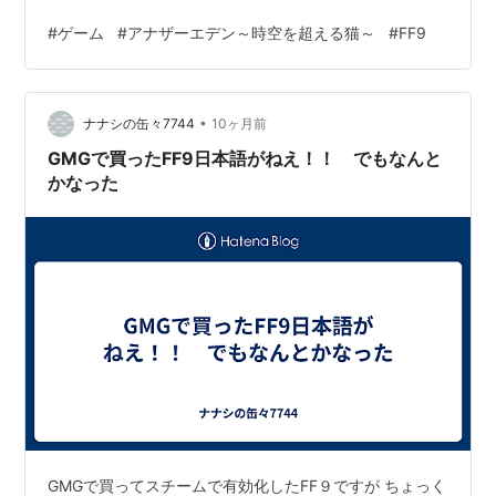
分も少しプレイしてみたのですが、基本的に今までのア
#
ゲーム
#
アナザーエデン～時空を超える猫～
#
FF9
ナザーエデンのコラボは当然ながらオリジナルストーリ
ーで展開されているのですが、今回はFF9のストーリーを
アナザーエデンのキャラと共に追っていくような内容と
•
なっていました。 (まだ序盤しかやっていないので、後半
ナナシの缶々7744
10ヶ月前
分かりません。) 冒頭のガーネットの誘拐から始まり、霧
GMGで買ったFF9日本語がねえ！！ でもなんと
の山までの流れは、本家…
かなった
GMGで買ってスチームで有効化したFF９ですが ちょっく