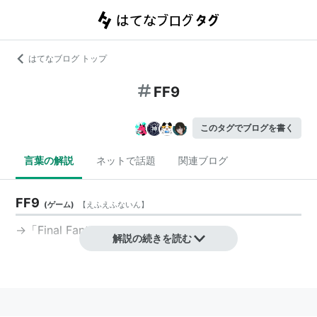
はてなブログ トップ
FF9
このタグでブログを書く
言葉の解説
ネットで話題
関連ブログ
FF9
(
ゲーム
)
【
えふえふないん
】
→「Final Fantasy IX」
解説の続きを読む