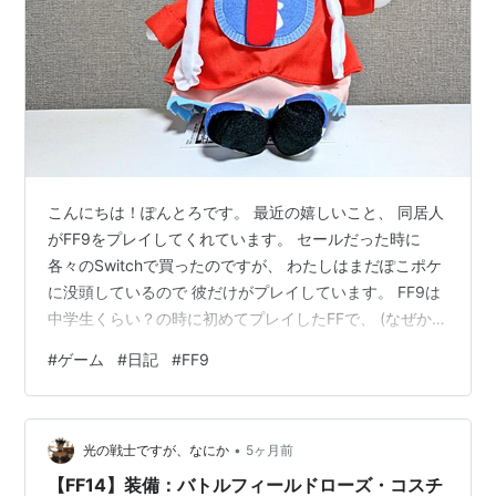
こんにちは！ぽんとろです。 最近の嬉しいこと、 同居人
がFF9をプレイしてくれています。 セールだった時に
各々のSwitchで買ったのですが、 わたしはまだぽこポケ
に没頭しているので 彼だけがプレイしています。 FF9は
中学生くらい？の時に初めてプレイしたFFで、 (なぜか
9⇒8⇒7⇒5と遡ってプレイした記憶がある) 物語も、キ
#
ゲーム
#
日記
#
FF9
ャラクターも、音楽も大好きな作品です。 FF9のBGMが
隣の部屋から聴こえてくるとき、 こんな嬉しいことがあ
っていいのか、と思う。 懐古厨なので昔やったゲームを
•
永遠に擦っていたい。 つまり思い出のゲームを身近な人
光の戦士ですが、なにか
5ヶ月前
がプレイしてくれる、 というのは至上の贅沢かもしれま
【FF14】装備：バトルフィールドローズ・コスチ