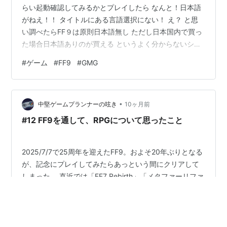
らい起動確認してみるかとプレイしたら なんと！日本語
がねえ！！ タイトルにある言語選択にない！ え？ と思
い調べたらFF９は原則日本語無し ただし日本国内で買っ
た場合日本語ありのが買える というよく分からないシス
テムだそうで GMGはキーを打ってる海外のサイトつまり
#
ゲーム
#
FF9
#
GMG
そのキーは海外なので日本語無し！ という図式みたい
で・・・ これは うわやっちまったか！と焦りましたが
事前に調べて入れよかなと思っていたMODにフォントの
•
調整みたいな機能があったので ワンチャン行けるか？と
中堅ゲームプランナーの呟き
10ヶ月前
ものは試しで入れてみたら・・・ 行けました！日本語復
#12 FF9を通して、RPGについて思ったこと
活！！ いやー焦っ…
2025/7/7で25周年を迎えたFF9。およそ20年ぶりとなる
が、記念にプレイしてみたらあっという間にクリアして
しまった。 直近では「FF7 Rebirth」「メタファーリファ
ンタジオ」「Expedition 33」と立て続けに評判の良い最
新RPGをクリアしたが、これら以上と思える程、FF9は最
高だった。 2000年当時のゲーム事情 FF9から感じたこ
#
ゲーム
#
ゲーム開発
#
FF9
と キャラクターの解像度 対照的なキャラクターたち フ