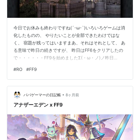
今日でお休みも終わりですね(´･ω･`)いろいろゲームは消
化したものの、 やりたいことが全部できたわけではな
く、 宿題が残ってはいますまあ、それはそれとして、 あ
る意味で昨日の続きですが、 昨日はFF6をクリアしたの
で・・・・・・FF9を始めましたΣ(・ω・ノ)ノ昨日
DQ1/2のセールでもやっていないかと、 ストアを見てい
#
RO
#
FF9
たところ、 FF9が1000円だったんですよstore-
jp.nintendo.comPS1の3作の中ではFF9が好きなので、
久々にプレイしてみることにFF9はFF6の延長ともいえる
•
システムになっていて、 装備がアビリティを持ってい
パパゲーマーの日記帳
8ヶ月前
て、 戦闘でポイントを貯めると永続化される…
アナザーエデン x FF9