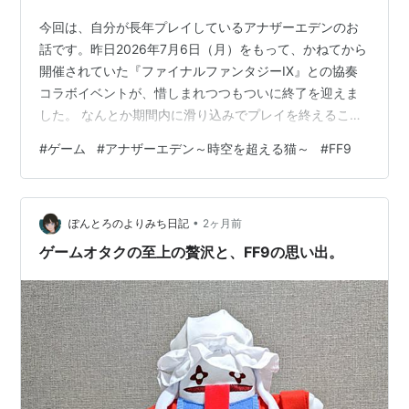
今回は、自分が長年プレイしているアナザーエデンのお
話です。昨日2026年7月6日（月）をもって、かねてから
開催されていた『ファイナルファンタジーIX』との協奏
コラボイベントが、惜しまれつつもついに終了を迎えま
した。 なんとか期間内に滑り込みでプレイを終えること
ができたので、今回はこの素晴らしいコラボへの感謝
#
ゲーム
#
アナザーエデン～時空を超える猫～
#
FF9
と、クリア後の率直な感想を綴っていきたいと思いま
す。 「完全期間限定終了」という大きなニュース アナザ
ーエデンといえば、「期間限定イベントがなく、いつで
•
も過去のストーリーを遊べる」というのが最大の魅力で
ぽんとろのよりみち日記
2ヶ月前
あり、自分のようになかなかまとまった時間が取れない
ゲームオタクの至上の贅沢と、FF9の思い出。
自分が長く続けられている理由でもあります…