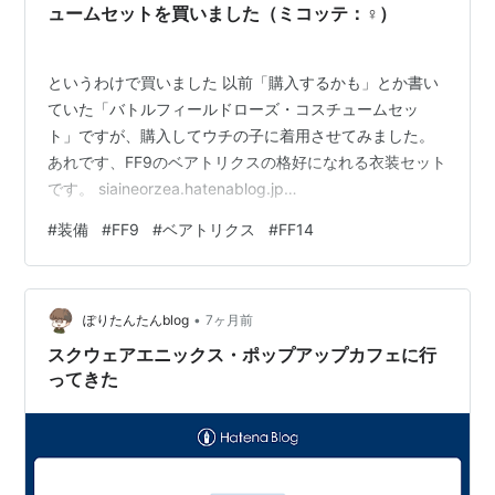
せん。…
ュームセットを買いました（ミコッテ：♀）
というわけで買いました 以前「購入するかも」とか書い
ていた「バトルフィールドローズ・コスチュームセッ
ト」ですが、購入してウチの子に着用させてみました。
あれです、FF9のベアトリクスの格好になれる衣装セット
です。 siaineorzea.hatenablog.jp
store.finalfantasyxiv.com 起きてー！ ジョブはナイトに
#
装備
#
FF9
#
ベアトリクス
#
FF14
変更しています。ナイトの状態で、ミラプリではなく各
項目装備させています。 全身 タイツが肌の色をモロに出
すかなーと思っていたらそうではなく、赤ベースの色が
•
付いたものでちょっと安心しました。 後ろ 抜刀するとよ
ぽりたんたんblog
7ヶ月前
く分かるのですが、背面にはバラの花が描かれていま…
スクウェアエニックス・ポップアップカフェに行
ってきた