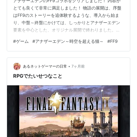
アナザーエデンのFF9コラボをクリアしました！ 内容が
とても良くて非常に満足しました！ 物語の展開は、序盤
はFF9のストーリーを追体験するような、導入から始ま
り、中盤～終盤にかけては、しっかりとアナザーエデン
要素を中心とした、オリジナル展開で終わりました。
FF9の空気感も活かしつつ、アナザーエデンらしさもしっ
#
ゲーム
#
アナザーエデン～時空を超える猫～
#
FF9
かりと入っているので、満足感が高いコラボストーリー
でした。 アナザーエデンのコラボは、当たり外れがあ
り、別の世界観から入ってくるという事もあって、スト
•
ーリーが無理やり感を感じるものも少なくないのです
あるネットゲーマーの日常
7ヶ月前
が、今回のコラボは、アナザーエデンの過去コラボの中
RPGでたいせつなこと
では、1,2を争うくらいの良い出来だった…