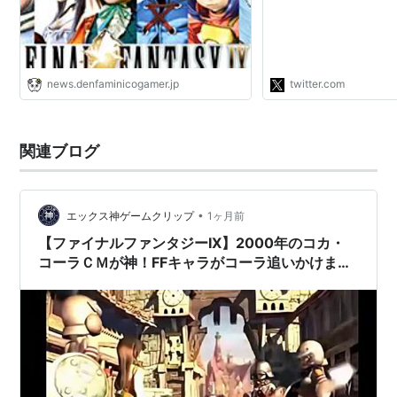
ててめっちゃかわいそ
がスタッフを呼んでき
れたけどスタッフ…
https://t.co/wFpNJX
news.denfaminicogamer.jp
twitter.com
関連ブログ
•
エックス神ゲームクリップ
1ヶ月前
【ファイナルファンタジーIX】2000年のコカ・
コーラＣＭが神！FFキャラがコーラ追いかけまく
る懐かし動画