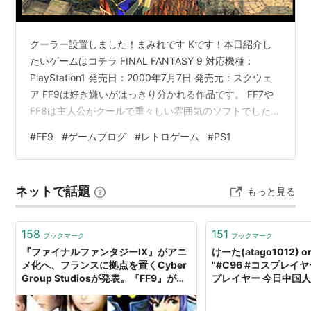
クーラー設置しました！まみれです Kです！本日紹介し
たいゲームはコチラ FINAL FANTASY 9 対応機種：
PlayStation1 発売日：2000年7月7日 発売元：スクウェ
ア FF9は好き嫌いがはっきり分かれる作品です。 FF7や
FF8は主人公がクールで重々しい雰囲気のソフトでしたが
FF9は児童向けに見えてしまう部分があり、苦手な人が多
#
FF9
#
ゲームブログ
#
レトロゲーム
#
PS1
かった作品。 僕はFF9の明るい雰囲気が大好きです！
FF9のテーマは「生と死」だったので、10代前半でプレ
イすると この頃って「死んだらどうなるの？」とふいに
ネットで話題
もっと見る
考えてしまうことが 多くありましたので、とても刺さる
ゲーム内容でした。 そして、ゲーマー…
158
151
ブックマーク
ブックマーク
『ファイナルファンタジーIX』がアニ
けーた(atago1012) on 
メ化へ、フランスに拠点を置くCyber
"#C96 #コスプレイ
Group Studiosが発表。『FF9』が家
プレイヤー 今日中国
族向けアニメシリーズに
ーにカメラマンたちが
近づいてローアングル