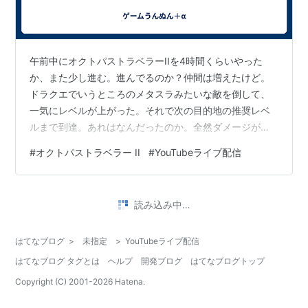
午前中にオクトパストラベラーIIを4時間くらいやった
か、また少し進む。進んでるのか？仲間は増えたけど。
ドラクエでいうところのメタスラみたいな敵を倒して、
一気にレベルが上がった。それで次の目的地の推奨レベ
ルまで到達。あれはなんだったのか。全然ダメージが通
らなくて、それでも何回か殴ったら倒せた。お金も経験
#
オクトパストラベラー II
#
YouTubeライブ配信
値もたくさん入った。あいつともう一度戦いたいなぁ。
本来はすぐに逃げてしまったりするんだろうか。運が良
かったんだと思ってる。 新しく加入した3人目のレベル
•
上げをしないとすぐ死にそうだ。目的地行く前にもうち
ゲームうんぬん＋α
10ヶ月前
ょい修行したい。あわよくばまたあいつを倒せればいい
夜ふかしするか迷う
のになぁ。 今夜はもうやらないっぽい。またYo…
今日は早めに起きた。結局昨夜はゲームやらず。今日も
やってない。 さっきまでYouTube観てた。やるならこれ
からだが、明日は明日でTGS絡みのイベントがある。そ