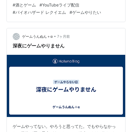
て、今回は全然ゲームやらなくてずーっとトークだった
#
酒とゲーム
#
YouTubeライブ配信
んだけど、面白くて。興味深い話を聞けた。それでゲー
#
バイオハザード レクイエム
#
ゲームやりたい
ムやろうかなぁと。 何やろうか、やっぱりドラクエか。
オクトパストラベラーでも。なんでもいいや、もうかれ
これ一週間以上ゲームやってないので、何やっても同じ
くらいの感動は味わえる。 マジでバイオハザード新作買
•
ゲームうんぬん＋α
7ヶ月前
うかも…一応候補には入れておこう。
深夜にゲームやりません
ゲームやってない。やろうと思ってた。でもやらなかっ