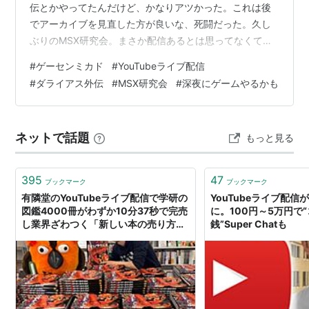
伝とかやってたんだけど、かなりアツかった。これは後
でアーカイブを見直した方が良いな、死闘だった。久し
ぶりのMSX研究会。まさか配信あるとは思ってなくて。
ダライアス外伝だけだと思ってた。かなり濃い時間だっ
#
ゲーセンミカド
#
YouTubeライブ配信
たな。 元々今夜ゲームやる予定はなかった。でも気が変
#
ダライアス外伝
#
MSX研究会
#
深夜にゲームやるかも
わることもある。なんかやるかな。やるとして、何やる
か。そこまで考えてない。だってやる気が無かったか
ら。 インディーゲームでもやりますか。なんか適当にや
ネットで話題
もっと見る
る。遅い時間までやるかね。
395
47
ブックマーク
ブックマーク
有隣堂のYouTubeライブ配信で学研の
YouTubeライブ配
図鑑4000冊がわずか10分37秒で完売
に。100円～5万円で
し業界ざわつく「新しい本の売り方
銭”Super Chatも
だ」「これがファンダムマーケティン
グの力なのか」