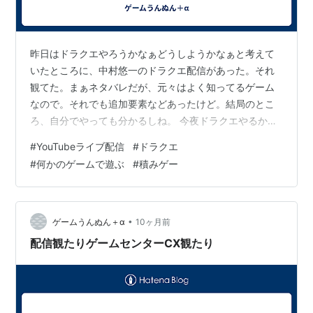
昨日はドラクエやろうかなぁどうしようかなぁと考えて
いたところに、中村悠一のドラクエ配信があった。それ
観てた。まぁネタバレだが、元々はよく知ってるゲーム
なので。それでも追加要素などあったけど。結局のとこ
ろ、自分でやっても分かるしね。 今夜ドラクエやるか。
今夜じゃなくても、そろそろ始めたいぞ。ちょうど3日間
#
YouTubeライブ配信
#
ドラクエ
のお休みがあるので、これがチャンスと思ってるが。ど
#
何かのゲームで遊ぶ
#
積みゲー
うするかね？ ゲーム自体はやろう。何の作品やるか分か
らないけど。でもまぁ、世間的にホットなのはドラクエ
かな。個人的にホットなのはグノーシアとかなんだが
ね。 なんかやろ。ヴァンサバも追加のDLC出たんだよ
•
ゲームうんぬん＋α
10ヶ月前
な。全然やってねえ。ものの数時間だよ。 昨夜…
配信観たりゲームセンターCX観たり