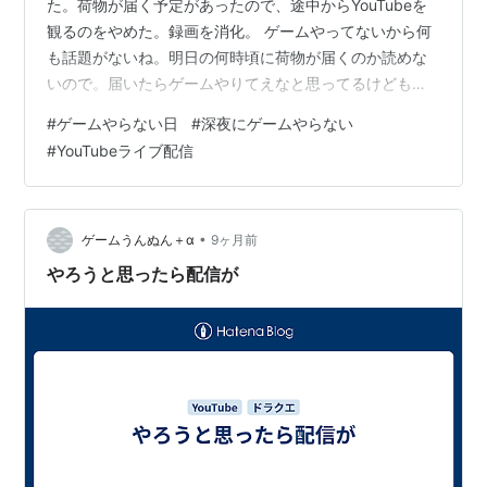
た。荷物が届く予定があったので、途中からYouTubeを
観るのをやめた。録画を消化。 ゲームやってないから何
も話題がないね。明日の何時頃に荷物が届くのか読めな
いので。届いたらゲームやりてえなと思ってるけども。
明日も今日に引き続いてYouTubeライブ配信やる人がい
#
ゲームやらない日
#
深夜にゲームやらない
る。それを観ながら荷物待ち。荷物が届いたらゲームを
#
YouTubeライブ配信
楽しもうかな。 まぁやりたいゲームはあるんだよな。そ
んなもんいくらでもあるんだよ。今夜も夜ふかしせず。
早めに寝よう。
•
ゲームうんぬん＋α
9ヶ月前
やろうと思ったら配信が