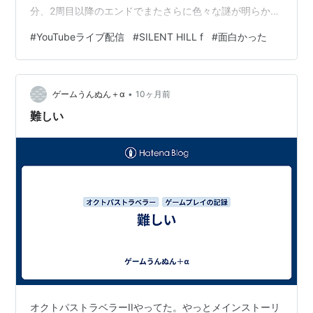
分、2周目以降のエンドでまたさらに色々な謎が明らかに
なったりするんだろう。 これも結構なネタバレかもだけ
#
YouTubeライブ配信
#
SILENT HILL f
#
面白かった
ど、1周がそんなに時間がかからない。散々ボス戦なんか
でつまずいたとしても、かかっても全体で20時間くらい
だと思う。ただ、アクション要素が強いので、プレイヤ
•
ーの力量によってクリアにかかる時間は大きく変わるか
ゲームうんぬん＋α
10ヶ月前
らなんとも言えないな。難易度も選べるし。 やってみた
難しい
いね。いつか買おう。いつだろう。セールかか…
オクトパストラベラーIIやってた。やっとメインストーリ