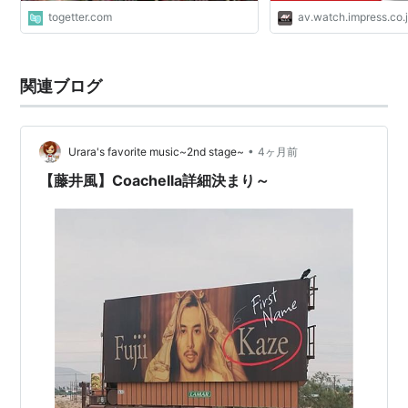
togetter.com
av.watch.impress.co.
関連ブログ
•
Urara's favorite music~2nd stage~
4ヶ月前
【藤井風】Coachella詳細決まり～