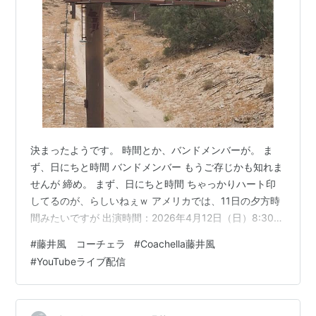
決まったようです。 時間とか、バンドメンバーが。 ま
ず、日にちと時間 バンドメンバー もうご存じかも知れま
せんが 締め。 まず、日にちと時間 ちゃっかりハート印
してるのが、らしいねぇｗ アメリカでは、11日の夕方時
間みたいですが 出演時間：2026年4月12日（日）8:30～
9:20（日本時間）出演ステージ：Mojave（モハーヴェ）
#
藤井風 コーチェラ
#
Coachella藤井風
Mojave - Live from Coachella 2026 - YouTube ↑でライ
#
YouTubeライブ配信
ブ中継するようです。 4/12追記：Instagramで発見した
けど、時間変更があって 8:50～9:40になったそうです。
こういう大きなフェスは配信してくれるから…