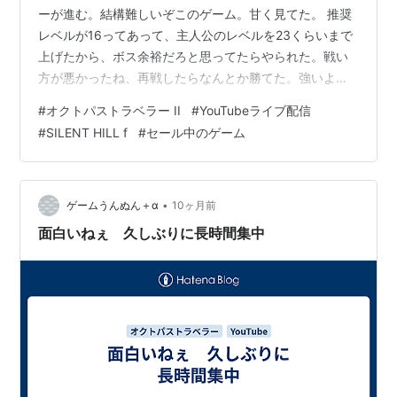
ーが進む。結構難しいぞこのゲーム。甘く見てた。 推奨
レベルが16ってあって、主人公のレベルを23くらいまで
上げたから、ボス余裕だろと思ってたらやられた。戦い
方が悪かったね、再戦したらなんとか勝てた。強いよ。
ちゃんと考えないと負けるよ。 主人公ソローネでやって
#
オクトパストラベラー II
#
YouTubeライブ配信
んだけど、次の推奨レベル31…遠いわ。無茶苦茶だわ。
#
SILENT HILL f
#
セール中のゲーム
ずっと修行かよ。また新しい街に行きたいねえ。結構回
復アイテム使ってしまったので、補給したい。お金がな
いよ。新しい装備買ったから、全然お金が無いです。結
構キツめ。このゲームをなめてたわ。 今夜はまた
•
ゲームうんぬん＋α
10ヶ月前
YouTubeライブ配信だ。何時までやる…
面白いねぇ 久しぶりに長時間集中