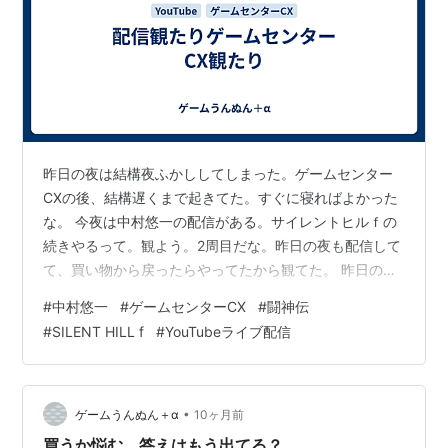
昨日の夜は結構夜ふかししてしまった。ゲームセンター
CXの後、結構遅くまで起きてた。すぐに寝ればよかった
な。 今夜は中村悠一の配信がある。サイレントヒルｆの
続きやるって。観よう。2周目だな。昨日の夜も配信して
て、買い物から戻ったらやってたから観てた。 昨日の夜
は忙しかったな、買い物から戻って配信観て、その後ゲ
#
中村悠一
#
ゲームセンターCX
#
闘神伝
ームやって、キリのいいところで終わらせて、途中から
#
SILENT HILL f
#
YouTubeライブ配信
ゲームセンターCX。途中からだったから、本当は今日録
画したのを観るつもりだったけど、もうすぐ配信始まる
し。20時からだっけ。じゃあまだ観る余裕あるな。観な
いけど。 ゲームセンターCXは闘神伝やってた。当時もの
•
ゲームうんぬん＋α
10ヶ月前
すごいCMやってたような記憶がある…
買うか悩む 答えはもう出てる？