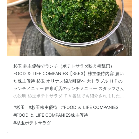
杉玉 株主優待でランチ（ポテトサラダ映え衝撃💥）
FOOD ＆ LIFE COMPANIES【3563】株主優待内容 届い
た株主優待 杉玉 オリナス錦糸町店へ 大トラブル ＨＰの
ランチメニュー 錦糸町店のランチメニュー スタッフさん
の説明 杉玉ポテトサラダ ＴＶ番組でも紹介されました
支払い 最後に 杉玉 株主優待でランチ（ポテトサラダ映
#
杉玉
#
杉玉株主優待
#
FOOD ＆ LIFE COMPANIES
え衝撃💥） この記事では、「鮨 酒 肴 杉玉」に行って、
#
FOOD ＆ LIFE COMPANIES株主優待
FOOD ＆ LIFE COMPANIES【3563】の株主優待を使っ
#
杉玉ポテトサラダ
て、あの有名な 杉玉ポテトサラダを食べてきたので報告
します。 やっぱりあのビジュアル的な映えには衝撃を受