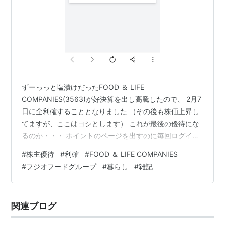
ずーっっと塩漬けだったFOOD ＆ LIFE
COMPANIES(3563)が好決算を出し高騰したので、 2月7
日に全利確することとなりました （その後も株価上昇し
てますが、ここはヨシとします） これが最後の優待にな
るのか・・・ ポイントのページを出すのに毎回ログイン
が必要で、株主番号を入力しないといけない面倒くさ
#
株主優待
#
利確
#
FOOD ＆ LIFE COMPANIES
さ・・・ 余談ですが。。。 くら寿司が株価低迷したせ
#
フジオフードグループ
#
暮らし
#
雑記
い？（「多くの株主から優待制度再開の意見や要望を頂
いた」とのこと） 昨年12月に優待廃止発表後、今年2月
19日に再導入を発表した 早すぎやないかい？ 廃止前は
関連ブログ
「電子チケット」と「紙」の選択肢があったのが、
「紙」の優待券で統一するそう…