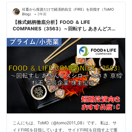
社畜から投資だけで経済的自立（FIRE）を目指す（ToMO
•
Blog）
2年前
【株式銘柄徹底分析】FOOD ＆ LIFE
COMPANIES（3563）～回転すし あきんどスシ
ロー みさき 京樽 杉玉 成長企業 株主優待～
こんにちは、ToMO（@tomo2011_08）です。 私は、サ
イドFIREを目指しています。 サイドFIREを目指す上で重