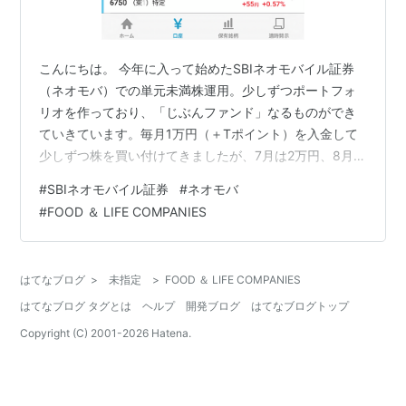
こんにちは。 今年に入って始めたSBIネオモバイル証券
（ネオモバ）での単元未満株運用。少しずつポートフォ
リオを作っており、「じぶんファンド」なるものができ
ていきています。毎月1万円（＋Tポイント）を入金して
少しずつ株を買い付けてきましたが、7月は2万円、8月は
3万円と入金額を増やしています。 8月末は月末下落のア
#
SBIネオモバイル証券
#
ネオモバ
ノマリーが崩れました。また、菅氏が自民党総裁選に不
#
FOOD ＆ LIFE COMPANIES
出馬と言うことで新総理への金融政策期待もあってか9月
上旬は株価続伸と買いの手を緩めている所です。9月はま
だ入金していませんが、高値掴みのリスクと機会損失の
はてなブログ
>
未指定
>
FOOD ＆ LIFE COMPANIES
リスク、どちらもケアしながら慎重に買いを進めていき
はてなブログ タグとは
ヘルプ
開発ブログ
はてなブログトップ
たいと思います。 ネオモバ運用方…
Copyright (C) 2001-
2026
Hatena.