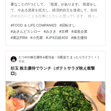
要なことの1つとして、「投資」があります。 投資をし
て、今ある資産を拡大し、経済的自立を達成して、自分
のやりたいことを仕事にしたいと思っています。 様々な
投資の方法がありますが、その中の1つとして株式投資が
#
FOOD ＆ LIFE COMPANIES
#
回転すし
あり、株式投資を行う上で株式銘柄を分析することは非
#
あきんどスシロー
#
みさき
#
京樽
#
成長企業
常に重要なことです。 日本株式投資をされる方の必需品
#
東証PRM
#
小売業
#
JPX日経400
#
株主優待
といえるのが、以下の四季報になります。 お持ちでない
方は、以下から購入して読まれることをお勧めします。
リンク 銘柄の事業内容は？、業績はどうか？、配当はい
•
たつやの株主優待＆配当金・分配金で まったりライフ！
2
くらなのか？…
年前
杉玉 株主優待でランチ（ポテトサラダ映え衝撃
💥）