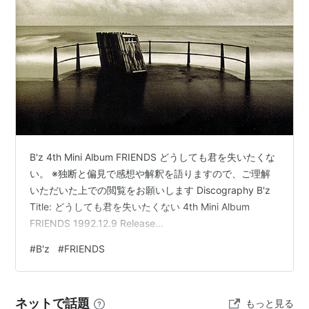
B'z 4th Mini Album FRIENDS どうしても君を失いたくな
い。 ※独断と偏見で感想や解釈を語りますので、ご理解
いただいた上での閲覧をお願いします Discography B'z
Title: どうしても君を失いたくない 4th Mini Album
FRIENDS 1992.12.9 Release
Music/Arrangement/Guiter: 松本孝弘 Lyric/Vocal: 稲葉浩
#
B'z
#
FRIENDS
志 Arrangement/Bass: 明石晶夫 Drums: 田中一光
Keyboards: 小野塚晃 Trumpet: 澤野博敬 Trombone: 野
村裕幸 Chorus: 大黒…
ネットで話題
もっと見る