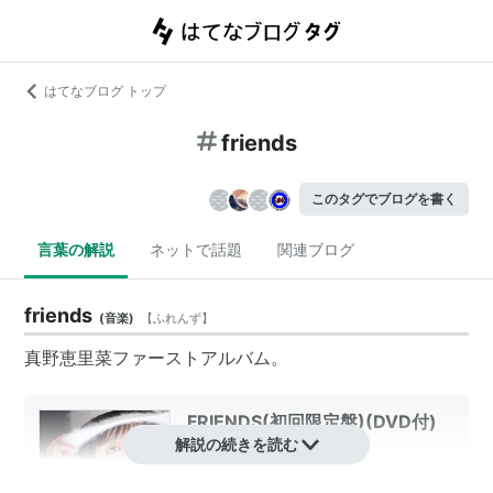
はてなブログ トップ
friends
このタグでブログを書く
言葉の解説
ネットで話題
関連ブログ
friends
(
音楽
)
【
ふれんず
】
真野恵里菜ファーストアルバム。
FRIENDS(初回限定盤)(DVD付)
解説の続きを読む
アーティスト:
真野恵里菜
出版社/メーカー:
アップフロントワー