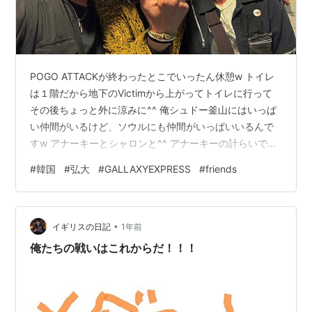
POGO ATTACKが終わったとこでいったん休憩w トイレ
は１階だから地下のVictimから上がってトイレに行って
その後ちょっと外に涼みに^^ 俺シュドー釜山にはいっぱ
い仲間がいるけど、ソウルにも仲間がいっぱいいるんで
すw アナーキーとシャロンと^^ アナーキーの計らいでシ
ャロンとツーショットw そーいや金髪同士だなwww 上が
#
韓国
#
弘大
#
GALLAXYEXPRESS
#
friends
ってきたPOGO ATTACKのイデンとも^^ イデンかわいい
www こいつライブ前もライブ中もライブ後もずーっと酔
っ払ってたしwwwwww さーていよいよ後バンド２つ！
•
トリ前のお次は大人気の「GALAXY EXPRESS」！！ い
イギリスの日記
1年前
や〜スゲー上手いしカッコいい！！！…
俺たちの戦いはこれからだ！！！