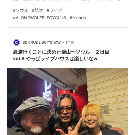
イクだからねwww なんであっという間に終わったって感
#
ソウル
#
弘大
#
ライブ
じだったぜ。４０分くらいのステージだったと思うけど
#
ALONEWOLFELEGYCLUB
#
friends
^^; そんなん思ってたら彼ら「A LONE WOLF ELEGY
CLUB」は今日２ステージなんだとw じゃーとりあえずト
イレとみんなとダベりにいったん上に上がるぜwww トイ
レの前でPOKEMANCHIの…
•
S&R RUDE BOY'S WAY
1年前
急遽行くことに決めた釜山〜ソウル ２日目
vol.6 やっぱライブハウスは楽しいなw