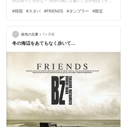
回は買ってるかな？ 自分の為にも書いておかねばです
ね。。 って、その前に私の大好きなドラマ「FRIENDS」
#
韓国
#
スタバ
#
FRIENDS
#
タンブラー
#
限定
とのコラボタンブラーが韓国のスターバックスコーヒー
で販売する！っていう情報をインスタで知って・・。 も
ともと韓国のスタバはフォローしてたのですが、もうシ
•
ョックと興奮で震えましたよ・・・。12月のあたまに釜
銀色の念書
7ヶ月前
山行ったのにさ！！ 2026年の1月1日発売でしたかね？？
冬の海辺をあてもなく歩いて...
悔しすぎる・・。2…