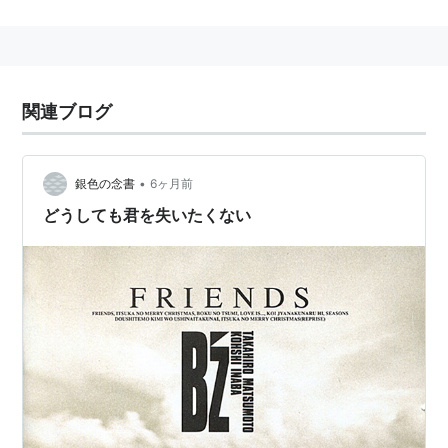
クス
発売日:
2009/12/16
メディア:
CD
購入
: 3人
クリック
: 221回
この商品を含むブログ (58件) を見る
関連ブログ
•
銀色の念書
6ヶ月前
どうしても君を失いたくない