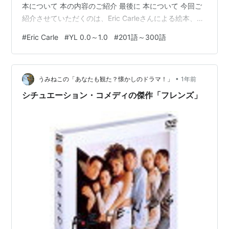
本について 本の内容のご紹介 最後に 本について 今回ご
紹介させていただくのは、Eric Carleさんによる絵本、
『Friends』です。 YL 0.8～1.0程度 語数は268語の本で
#
Eric Carle
#
YL 0.0～1.0
#
201語～300語
す。 Friends (English Edition) 作者:Carle, Eric World of
Eric Carle Amazon 本の内容のご紹介 今まで時間を過ご
していた人が男の子の前からいなくなってしまいまし
•
た。 大切な人に会いた…
うみねこの「あなたも観た？懐かしのドラマ！」
1年前
シチュエーション・コメディの傑作「フレンズ」