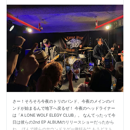
さー！そろそろ今夜のトリのバンド、今夜のメインのバ
ンドが始まるんで地下へ戻るぜ！ 今夜のヘッドライナー
は「A LONE WOLF ELEGY CLUB」。 なんてったって今
日は彼らの2nd EP ALBUMのリリースショーだったから
ね。 ほんで彼らのサウンドスゲー俺好み^^ もうどストラ