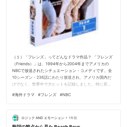
（１）「フレンズ」ってどんなドラマ作品？ 「フレンズ
（Friends）」は、1994年から2004年までアメリカの
NBCで放送されたシチュエーション・コメディです。全
10シーズン・236話にわたり放送され、アメリカ国内だ
けでなく、世界中で大ヒットを記録しました。特に若者
世代を中心に大きな支持を集め、今なお根強い人気を誇
#
海外ドラマ
#
フレンズ
#
NBC
る伝説的なドラマです。 ニューヨーク・マンハッタンを
舞台に、男女6人の友情や恋愛、仕事、日常の悩みをユー
モアたっぷりに描いた作品で、彼らが集うカフェ「セン
•
トラル・パーク」での会話劇や、個性豊かなキャラクタ
ロジック AND エモーション
1年前
ーの掛け合いが最大の魅力です。 特に、テンポの良い会
歌詞の観点から見た Beach Boys