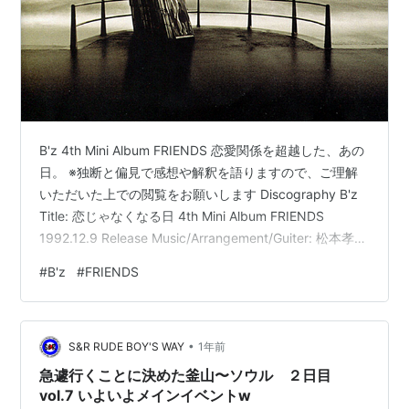
B'z 4th Mini Album FRIENDS 恋愛関係を超越した、あの
日。 ※独断と偏見で感想や解釈を語りますので、ご理解
いただいた上での閲覧をお願いします Discography B'z
Title: 恋じゃなくなる日 4th Mini Album FRIENDS
1992.12.9 Release Music/Arrangement/Guiter: 松本孝弘
Lyric/Vocal: 稲葉浩志 Arrangement/Bass: 明石晶夫
#
B'z
#
FRIENDS
Drums: 田中一光 Background Vocal: 古川真一 Thema ア
ルバム「FRIENDS」は4つのシーンに区切られるコンセ
プト…
•
S&R RUDE BOY'S WAY
1年前
急遽行くことに決めた釜山〜ソウル ２日目
vol.7 いよいよメインイベントw