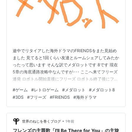
途中でリタイアした海外ドラマのFRIENDSをまた見始め
ました 見てると1回くらい友達とルームシェアしてみたか
ったって思います そんな訳でメダロットです 8です 現在
5章の海底通路攻略中なんですが･･･ ここへ来てフリーズ
連発 ロボトル開始直後にフリーズ ロボトル終了後にフリ
ーズ ここってロボトル禁止区間なの？ 正直かなりやる気
#
ゲーム
#
レトロゲーム
#
メダロット
#
メダロット8
が無くなった、というかやる気0 このフリーズ連発がト
#
3DS
#
フリーズ
#
FRIENDS
#
海外ドラマ
ドメになった感じです ここまで進めて未だにロクショウ
のままって事は多分今作はサンジューロ的なパーツは貰
えないし、ようやくメダチェンジを覚えたのにドークス
やブラックスタッグみたいなチェンジ出来るパーツも貰
•
世界のねじを巻くブログ
1年前
えないし･･･ …
フレンズの主題歌「I'll Be There for You」の主旋