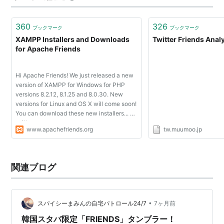
360
326
ブックマーク
ブックマーク
XAMPP Installers and Downloads
Twitter Friends Anal
for Apache Friends
Hi Apache Friends! We just released a new
version of XAMPP for Windows for PHP
versions 8.2.12, 8.1.25 and 8.0.30. New
versions for Linux and OS X will come soon!
You can download these new installers... 更
に詳しく » Apache Friends について Apache
www.apachefriends.org
tw.muumoo.jp
Friends は、Apache ウェブ サーバーの振興
を行う非...
関連ブログ
•
スパイシーまみんの自宅パトロール24/7
7ヶ月前
韓国スタバ限定「FRIENDS」タンブラー！