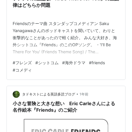
律はどちらか問題
Friendsのテーマ曲 スタンダップコメディアン Saku
Yanagawaさんのポッドキャストを聞いていて、わりと
衝撃的なことがあったので軽く紹介。 みんな大好き、海
外シットコム『Friends』のこのOPソング。 ・'I'll Be
There For You' (Friends Theme Song) / The
Rembrandts (親の顔ほどみたオープニングですよね) そ
#
フレンズ
#
シットコム
#
海外ドラマ
#
friends
して、 ※OP(2分頃)~9分までぐらいのトークが、「フレ
#
コメディ
ンズ」のテーマ曲についての話題。
www.nejimakiblog.com このオープニング曲のサビのパ
ートで、「音程はどちらで認識していたか？」という
議…
•
タドキストによる英語多読ブログ
1年前
小さな冒険と大きな想い Eric Carleさんによる
名作絵本『Friends』のご紹介