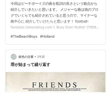
今回はビーチボーイズの曲を歌詞の良さという観点から
紹介していきたいと思います。 メジャーな曲は他のブロ
グでいくらでも紹介されていると思うので、マイナーな
曲中心に 紹介していけたらと思います！ football-
fantastic.hatenablog.com 1. Busy Doin' Nothin' (1968) -
Friends Friends 1曲目はFriendsというアルバムから
#
TheBeachBoys
#
Holland
「Busy Doin' Nothin'」という曲です。 タイトルの Busy
Doin' Nothin' はアメリカのことわざ？のようなものらし
くて、 忙しいから何もしない的な意味らしいです。。。
•
歌はただ…
銀色の念書
2年前
罪が始まって繰り返す