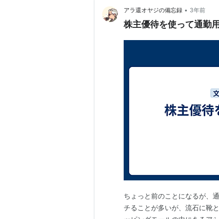
•
アラ還オヤジの備忘録
3年前
株主優待を使って通勤
ちょっと前のことになるが、
チることが多いが、流石に靴