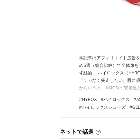
本記事はアフィリエイト広告を
め5選（総合比較）で全体像をつ
ず結論 「ハイロックス（HY
「ケガなく完走したい。脚に優
からいうと、ASICSは“安定
ランドです。 HYROX公式パ
#
HYROX
#
ハイロックス
#
A
い」「足を痛めたくない」とい
#
ハイロックスシューズ
#
GE
堅実な選択になります。…
ネットで話題