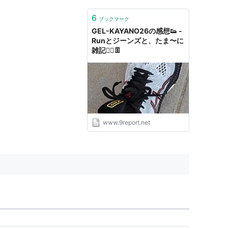
6
ブックマーク
GEL-KAYANO26の感想👟 -
Runとジーンズと、たま〜に
雑記🏃‍♂️👖
www.9report.net