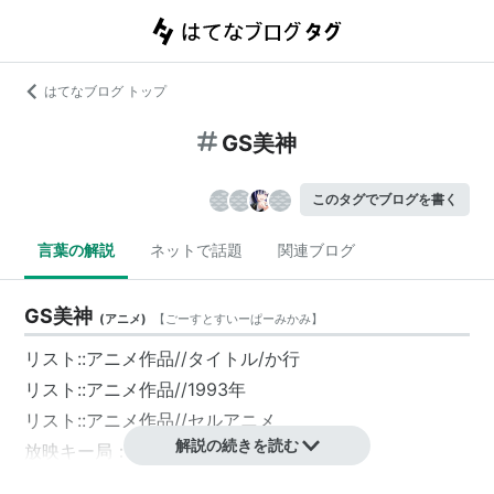
はてなブログ トップ
GS美神
このタグでブログを書く
言葉の解説
ネットで話題
関連ブログ
GS美神
(
アニメ
)
【
ごーすとすいーぱーみかみ
】
リスト::アニメ作品//タイトル/か行
リスト::アニメ作品//1993年
リスト::アニメ作品//セルアニメ
解説の続きを読む
放映キー局：朝日放送
放映期間：93.04.11〜94.03.06