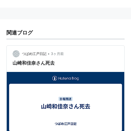
放映時間：日曜日08:30〜09:00
放映話数：全45話
メインキャスト
関連ブログ
美神令子：鶴ひろみ
横島忠夫：堀川亮
•
つばめ江戸日記
3ヶ月前
おキヌ：國府田マリ子
山崎和佳奈さん死去
小笠原エミ：富沢美智恵
六道冥子：西原久美子
ドクター・カオス：千葉繁
マリア／小竜姫：山崎和佳奈
唐巣神父：曽我部和恭
ピート：森川智之
見鬼くん：青野武
厄珍：茶風林