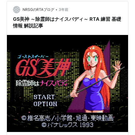
•
NRSGのRTAブログ
3年前
GS美神 ～除霊師はナイスバディ～ RTA 練習 基礎
情報 解説記事