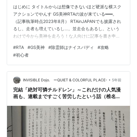
はじめに タイトルからは想像できないほど硬派な横スク
アクションでやんす GS美神RTAの波が来ている━━━。
（記事執筆時点2023年8月） RTAinJAPANでも披露され
るし。走者も増えているし…。並走会もあるし。という
わけで今から美神を走ろう！な人向けに記事を書き申し
た。 GS美神並走会Discord お気軽にご参加ください。走
#
RTA
#
GS美神
#
除霊師はナイスバディ
#
攻略
りましょう。 解説動画を作りたいけど動画を作るのって
#
初心者
大変だし…現状満足いく記録が出せていないのもあり…。
出せたらその時にbiimシステムの解説動画作りたいと思
っているが…。（記事執筆期間中に出せました。タイム
は同じだけど新チャートの記録…。） 俺も一応美神走者
•
INVISIBLE Dojo. ーQUIET & COLORFUL PLACE-
5年前
なんス…
完結「絶対可憐チルドレン」～これだけの人気漫
画も、連載まですごく苦労したという話（椎名高
志の漫画術）