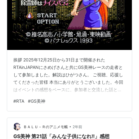
挨拶 2025年12月25日から31日まで開催された
RTAinJAPANにさめげさんと共にGS美神レースの走者と
して参加しました。解説はひがつさん。 ご視聴、応援し
てくださった皆様 本当にありがとうございました。今回
はイベントの感想をベースに、参加者と交流した話とか
も語る予定。 youtu.be コメント付きアーカイブ
#
RTA
#
GS美神
（Twitch） www.twitch.tv
•
ＢＡＬＵ－Ｒのアニメモ帳
2年前
GS美神 第21話「みんな子供になれ!!」感想