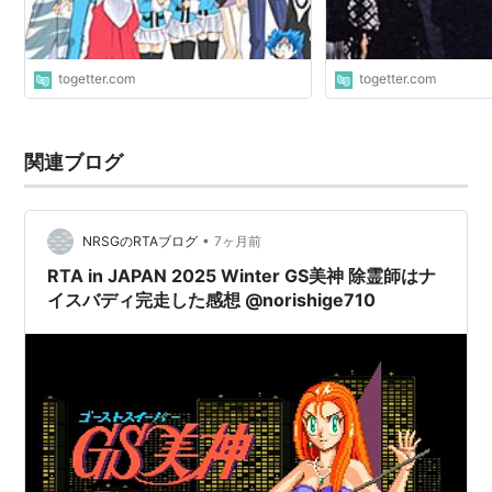
GS美神
(
マンガ
)
【
ごーすとすいーぱーみかみ
】
→GS美神極楽大作戦！！
togetter.com
togetter.com
関連ブログ
•
NRSGのRTAブログ
7ヶ月前
RTA in JAPAN 2025 Winter GS美神 除霊師はナ
イスバディ完走した感想 @norishige710