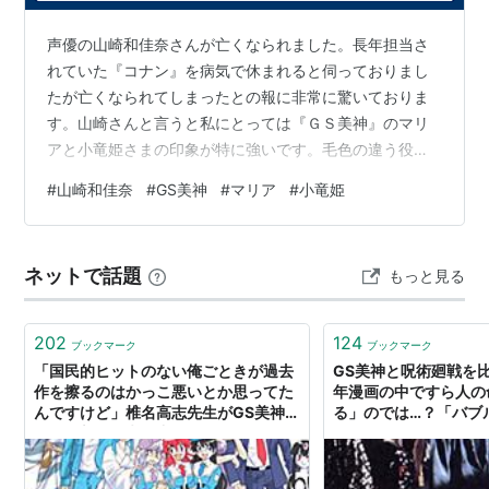
主題歌
声優の山崎和佳奈さんが亡くなられました。長年担当さ
れていた『コナン』を病気で休まれると伺っておりまし
OP：（1〜45話）GHOST SWEEPER/原田千栄
たが亡くなられてしまったとの報に非常に驚いておりま
ED：（1〜45話）BELIEVE ME/小坂由美子
す。山崎さんと言うと私にとっては『ＧＳ美神』のマリ
アと小竜姫さまの印象が特に強いです。毛色の違う役を
メインスタッフ
担当されていた中でも無機質ながら可愛らしさもあった
#
山崎和佳奈
#
GS美神
#
マリア
#
小竜姫
原作：椎名高志（小学館／週刊少年サンデー）
マリアの演技が特に忘れられません。謹んでお悔やみ申
し上げます。
監督（シリーズディレクター）：梅澤淳稔
シリーズ構成：松井亜弥
ネットで話題
もっと見る
キャラクターデザイン：
青山充
音楽：佐橋俊彦
202
124
ブックマーク
ブックマーク
アニメーション制作：東映動画
「国民的ヒットのない俺ごときが過去
GS美神と呪術廻戦を
製作：
ABC
(
朝日放送
)・ASATSU・東映
作を擦るのはかっこ悪いとか思ってた
年漫画の中ですら人の
んですけど」椎名高志先生がGS美神を
る」のでは…？「バブ
絡めた新作を考え中らしい→「国民的
ね…」
ヒットがないだと？」
スーパービックリマン
→GS美神→
ママレード・ボーイ