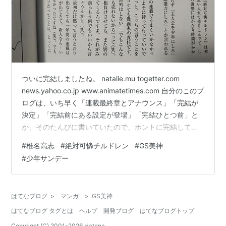
ついに完結しましたね。 natalie.mu togetter.com
news.yahoo.co.jp www.animatetimes.com 自分のこのブ
ログは、いち早く「連載最終章とアナウンス」「完結が
決定」「完結前にある設定が登場」「完結ひとつ前」と
か、そのたんびに書いていたので、ホントに完結しても
書くことがあまりない（笑） それら過去記事はあとで紹
#
椎名高志
#
絶対可憐チルドレン
#
GS美神
介するとして、ブクマだけ再掲載しておこう。 何度も書
#
少年サンデー
くが、立川談志が落語の核を「江戸の風」と表現したの
をなぞるなら、作中に「SFの風」が吹いてるのですわ、
氏の作品は／そしてチームを体現する「ミスタータイガ
はてなブログ
>
マンガ
>
GS美神
ース」のように「ミスターサンデー」…
はてなブログ タグとは
ヘルプ
開発ブログ
はてなブログトップ
Copyright (C) 2001-
2026
Hatena.