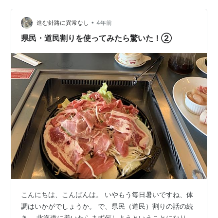
揚げはまだ到着してないね（なぜか探しても半身揚げの
•
写真が無い．．．） で、話は2日目のバスツアーです。
進む針路に異常なし
4年前
このツアーの内容は、『旭山動物園と富良野・美瑛青い
県民・道民割りを使ってみたら驚いた！②
池欲張りプラン 日帰りバスツアー』1人￥6…
こんにちは、こんばんは。 いやもう毎日暑いですね、体
調はいかがでしょうか。 で、県民（道民）割りの話の続
き。 北海道に着いたらまず何しようということになり、