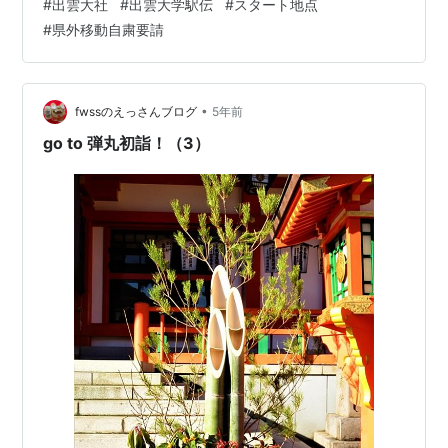
#
出雲大社
#
出雲大学駅伝
#
スタート地点
まにとって清々しい 一年のスタート月となりますように
#
県外移動自粛要請
‥。と、記していましたが、そんな 気分が萎えてしまい
そうです。 そんな気分を全国のブロガーさんの 力で吹き
飛ばしていきましょう！ １日 太皷谷稲成神社 島根県津
和野…
•
fwssのえっさんブログ
5年前
go to 弾丸初詣！（3）