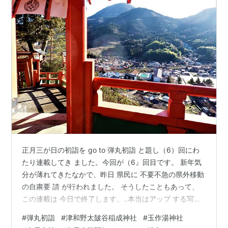
正月三が日の初詣を go to 弾丸初詣 と題し（6）回にわ
たり連載してき ました。今回が（6』回目です。 新年気
分が薄れてきたなかで、昨日 県民に 不要不急の県外移動
の自粛要 請 が行われました。 そうしたこともあって、
この連載は 今日で終了します。‥本当はアップ する写真
がなくなったのです。 ３日に詣った出雲大社の今回の写
#
弾丸初詣
#
津和野太皷谷稲成神社
#
玉作湯神社
真 は出雲大学駅伝のスタート地点です。 今月が、みなさ