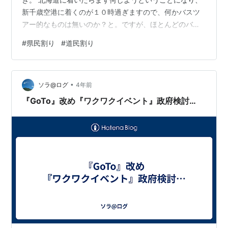
新千歳空港に着くのが１０時過ぎますので、何かバスツ
アー的なものは無いのか？と。ですが、ほとんどのバス
ツアーは７時集合ですので間に合いません。 更に探して
#
県民割り
#
道民割り
行くと一つだけ何やらありました。『アサヒビール園ジ
ンギスカン食べ飲み放題、北海道応援クーポン2,000円と
タクシーチケット1000円付』1人4,000円。 どうも純粋
•
なバスツアーでは無さそうです。 4,000円×2名=8,000
ソラ@ログ
4年前
円を支払いし食べ飲み放題で、 ・北海道応援クーポン：
『GoTo』改め『ワクワクイベント』政府検討…
2,000円…