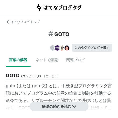
はてなブログ トップ
GOTO
このタグでブログを書く
言葉の解説
ネットで話題
関連ブログ
GOTO
(
コンピュータ
)
【
ごーとぅ
】
goto (または goto文) とは、手続き型プログラミング言
語においてプログラム中の任意の位置に制御を移動する
命令である。サブルーチンや関数などの呼び出しとは異
解説の続きを読む
なり、GOTO では移動したあとに元の場所には帰ってこ
ない。