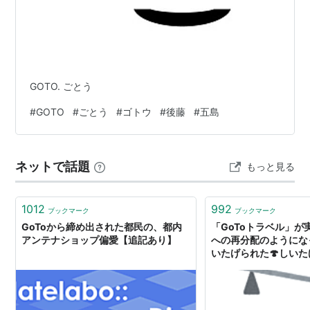
なっているからである。
しかし goto を用いたほうが理解しやすいプログラムに
なる場合も存在する。そのため goto を不要と考える人
と必要と考える人の間には、しばしば不毛な論争が発生
GOTO. ごとう
する。
#
GOTO
#
ごとう
#
ゴトウ
#
後藤
#
五島
ネットで話題
もっと見る
1012
992
ブックマーク
ブックマーク
GoToから締め出された都民の、都内
「GoToトラベル」が
アンテナショップ偏愛【追記あり】
への再分配のようになっ
いたげられた🍄しいた