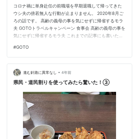
コロナ禍に単身赴任の前職場を早期退職して帰ってきた
ウシ夫の傍若無人な行動が止まりません。 2020年8月ご
ろの話です。 高齢の義母の事を気にせずに帰省するモラ
夫 GOTOトラベルキャンペーン 食事会 高齢の義母の事を
気にせずに帰省するモラ夫 これまでの記事にも書いたよ
うに、ウシ夫は休みのたびにゴルフ、月に数回は飲み
#
GOTO
会、日帰り旅行や感染者の多い東京へわざわざゴルフに
行ったりして、コロナなんて関係ない行動をして楽しん
でいました。 実際「コロナは風邪や」とさかんに言って
•
いました。 ですからお盆のころには関西の実家にちゃん
進む針路に異常なし
4年前
と里帰りしていました。 義実家には高齢の義母がいま
県民・道民割りを使ってみたら驚いた！③
す。 私はそれこそ万一私がコロ…