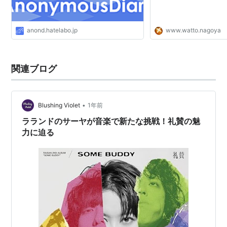
anond.hatelabo.jp
www.watto.nagoya
関連ブログ
•
Blushing Violet
1年前
ラランドのサーヤが音楽で新たな挑戦！礼賛の魅
力に迫る