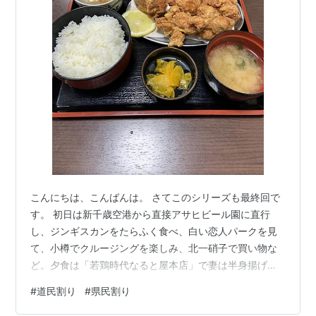
こんにちは、こんばんは。 さてこのシリーズも最終回で
す。 初日は新千歳空港から直接アサヒビール園に直行
し、ジンギスカンをたらふく食べ、白い恋人パークを見
て、小樽でクルージングを楽しみ、北一硝子で買い物な
ど。夕食は「若鶏時代なると屋本店」で妻は半身揚げ、
自分はざんぎ定食を頂きました。 小樽若鶏時代なると屋
#
道民割り
#
県民割り
本店 ざんぎ定食 ジューシーで熱々！とても美味しかっ
た、口の中をちょい火傷をしました。写真では妻の半身