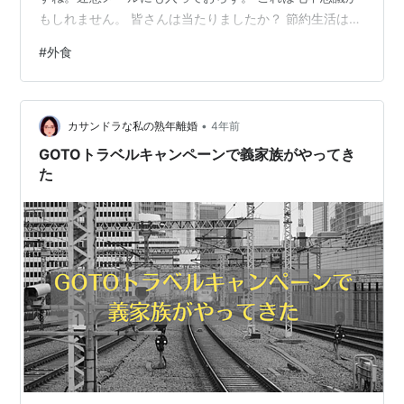
もしれません。 皆さんは当たりましたか？ 節約生活はし
ばし休憩。 ちょっとだけ贅沢をしたいと思います。 第5
#
外食
回もあるようです。 皆さんも申し込みしてみてはいかが
ですか。 それでは〜。
•
カサンドラな私の熟年離婚
4年前
GOTOトラベルキャンペーンで義家族がやってき
た