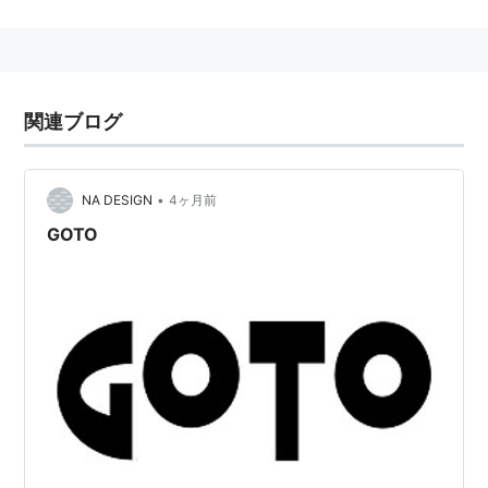
下の BASIC のプログラムでは、１０行目を実行したあ
と２０行目で制御を１０行目へと移している。結果１０
行目が延々と実行されるプログラムになっている。
関連ブログ
10: PRINT "HELLO WORLD"

20: GOTO 10
•
NA DESIGN
4ヶ月前
GOTO
goto は BASIC, C/C++/C#, Pascal などの多くのプロ
グラミング言語で使用することができる。また java に
おいても break や continue など goto によく似た機能
を持つ命令が用意されている。ただし近年設計されたプ
ログラミング言語では goto は用意されていないか、あ
るいは制限付きで用意されている場合が多い。それは、
goto を乱用したプログラムは可読性や保守性の悪化な
どにより品質が落ちる傾向があり、また goto よりも理
解しやすい制御構造を用いるため goto が事実上不要と