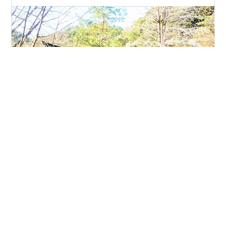
2022年の正月三が日は、島根県内の 津和野太皷谷稲成神
社や、松江市に ある玉作湯神社、そして出雲大社と go
to 弾丸初詣でした。 三社とも、伝統ある神社ですが、３
日に訪れた出雲大社では、「吉兆さ ん」と呼ばれる、新
春の伝統行事が 行われているところに遭遇しました。 １