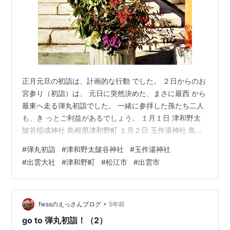
正月元旦の初詣は、計画的な行動 でした。 ２日からのお
宮参り（初詣）は、 元日に突然決めた、まさに最西 から
最東へ走る弾丸初詣でした。 一緒に参拝した孫たち二人
も、き っとご利益があるでしょう。 １月１日 津和野太
皷谷稲成神社 島根県津和野町 １月２日 玉作湯神社 島根
県松江市 １月３日 出雲大社 島根県出雲市
#
弾丸初詣
#
津和野太皷谷神社
#
玉作湯神社
#
出雲大社
#
津和野町
#
松江市
#
出雲市
•
fwssのえっさんブログ
5年前
go to 弾丸初詣！（2）