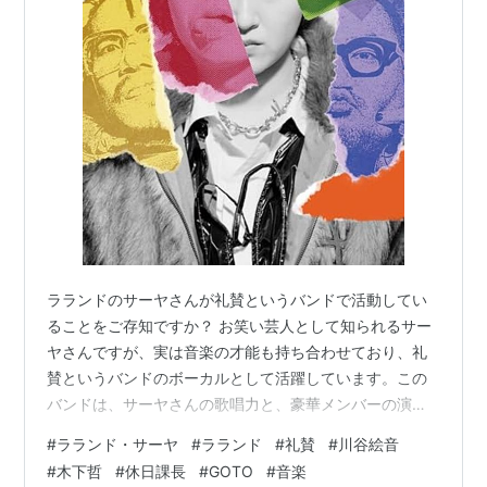
ラランドのサーヤさんが礼賛というバンドで活動してい
ることをご存知ですか？ お笑い芸人として知られるサー
ヤさんですが、実は音楽の才能も持ち合わせており、礼
賛というバンドのボーカルとして活躍しています。この
バンドは、サーヤさんの歌唱力と、豪華メンバーの演奏
が融合した、今注目の5人組ヒップホップバンドなので
#
ラランド・サーヤ
#
ラランド
#
礼賛
#
川谷絵音
す。
#
木下哲
#
休日課長
#
GOTO
#
音楽