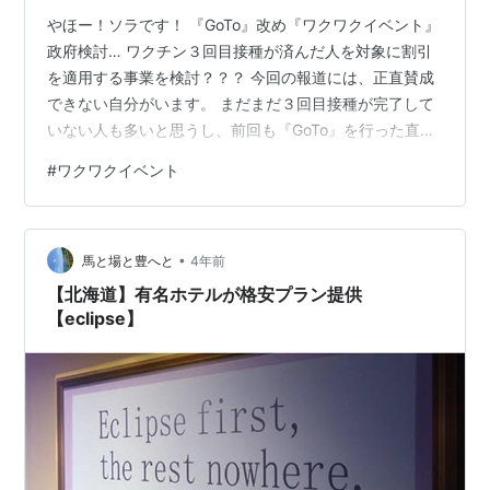
やほー！ソラです！ 『GoTo』改め『ワクワクイベント』
政府検討… ワクチン３回目接種が済んだ人を対象に割引
を適用する事業を検討？？？ 今回の報道には、正直賛成
できない自分がいます。 まだまだ３回目接種が完了して
いない人も多いと思うし、前回も『GoTo』を行った直後
に感染者が急増したような記憶がある。 確かに、旅行に
#
ワクワクイベント
行けるようになったり、スポーツ観戦やイベント参加が
出来るような以前の環境が戻ってくれば嬉しいと思いま
す。 経済をまわすことも大切なことは報道を見ていれば
•
十分わかりますが、 経済を回すことよりも、新型コロナ
馬と場と豊へと
4年前
ウイルスの後遺症で苦しんでいる人やその家族に対して
【北海道】有名ホテルが格安プラン提供
給付金を増やしたり、医療関係…
【eclipse】