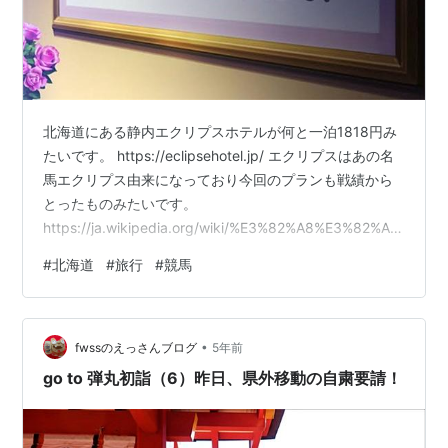
北海道にある静内エクリプスホテルが何と一泊1818円み
たいです。 https://eclipsehotel.jp/ エクリプスはあの名
馬エクリプス由来になっており今回のプランも戦績から
とったものみたいです。
https://ja.wikipedia.org/wiki/%E3%82%A8%E3%82%AF
%E3%83%AA%E3%83%97%E3%82%B9_(%E7%AB%B6
#
北海道
#
旅行
#
競馬
%E8%B5%B0%E9%A6%AC) とても格安なプランですが
条件が1つあります、それは…。 ゲームウマ娘でeclipse
の称号を取る事です。 これが意外と難しい。 URAを勝つ
•
のはそこまで難しくはないのですが、大差勝…
fwssのえっさんブログ
5年前
go to 弾丸初詣（6）昨日、県外移動の自粛要請！