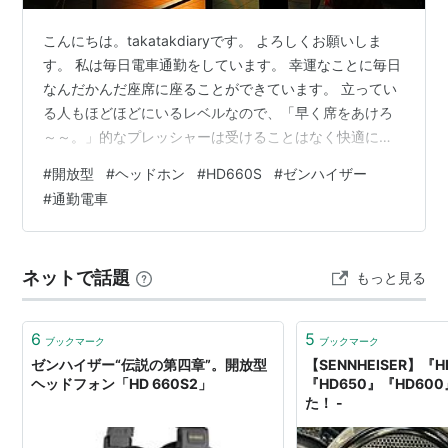
こんにちは。takatakdiaryです。 よろしくお願いしま
す。 私は毎日電車通勤をしています。 幸運なことに毎日
なんだかんだ座席に座ることができています。 立ってい
る人もほどほどにいるレベルなので、「早く席をあけろ
～～。」的なプレッシャーは受けることはなく快適に通
勤できているといえるでしょう。 さらに、完全ワイヤレ
#
開放型
#
ヘッドホン
#
HD660S
#
ゼンハイザー
スのイヤホンNoble AudioのFALCONで動画を見たり、音
#
通勤電車
楽を聴いたりしていることが多く、通勤時間を楽しく過
ごすことができています。 人間観察をあまりするほうで
はないですが、気になるヘッドホンやイヤホンをしてい
ネットで話題
もっと見る
る人がいると、ふと見入ってしまうことがあるくらいで
す。 この日…
6
5
ブックマーク
ブックマーク
ゼンハイザー“伝説の第四章”。開放型
【SENNHEISER】『
ヘッドフォン「HD 660S2」
『HD650』『HD60
た！ -