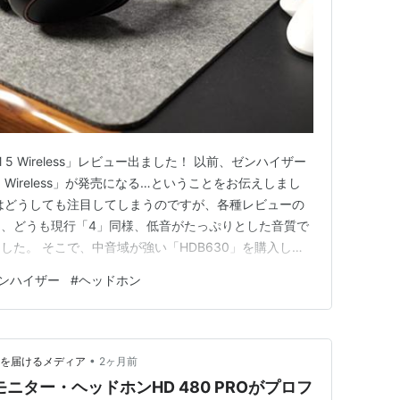
5 Wireless」レビュー出ました！ 以前、ゼンハイザー
5 Wireless」が発売になる…ということをお伝えしまし
はどうしても注目してしまうのですが、各種レビューの
、どうも現行「4」同様、低音がたっぷりとした音質で
した。 そこで、中音域が強い「HDB630」を購入し
した。 まあ結局、「HDB630」でも音場の広がりを感
ンハイザー
#
ヘッドホン
& Wilkins「Px7 S3」に軍配が上がったのですが…。…
•
てを届けるメディア
2ヶ月前
型モニター・ヘッドホンHD 480 PROがプロフ