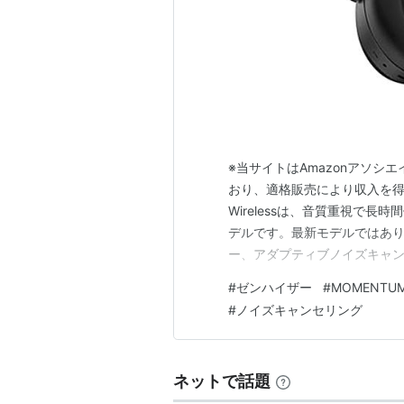
※当サイトはAmazonアソ
おり、適格販売により収入を得て
Wirelessは、音質重視で
デルです。最新モデルではあり
ー、アダプティブノイズキャ
中の集中用ヘッドホンとして候
#
ゼンハイザー
#
MOMENTUM 
と、まわりの話し声、生活音
#
ノイズキャンセリング
中はできますが、耳のまわりを
ネットで話題