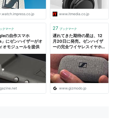
v.watch.impress.co.jp
www.itmedia.co.jp
27
ックマーク
ブックマーク
ogleの自作スマホ
遅れてきた期待の星は、12
ra」にゼンハイザーがオ
月20日に発売。ゼンハイザ
ィオモジュールを提供
ーの完全ワイヤレスイヤホン
「MOMENTUM True
Wireless」 | ギズモード・
ジャパン
igazine.net
www.gizmodo.jp