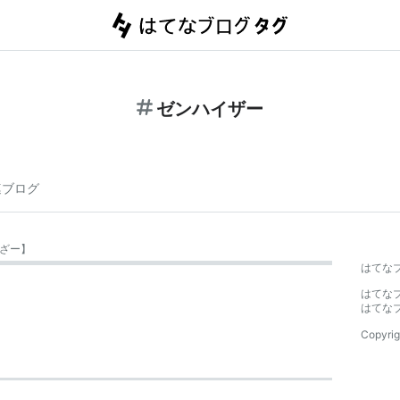
ゼンハイザー
連ブログ
ざー
】
はてな
はてな
はてな
Copyrig