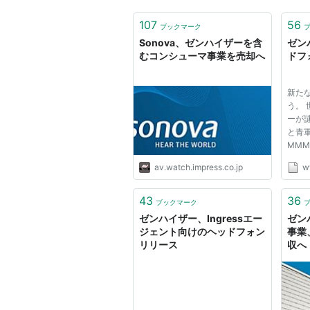
107
56
ブックマーク
Sonova、ゼンハイザーを含
ゼンハ
むコンシューマ事業を売却へ
ドフ
新た
う。 
ーが
と青
MMMM
リリ
av.watch.impress.co.jp
w
って
手に
スマ
43
36
ブックマーク
を通
ゼンハイザー、Ingressエー
ゼン
観ゆえ.
ジェント向けのヘッドフォン
事業
リリース
収へ