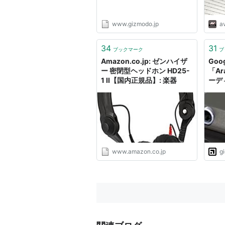
www.gizmodo.jp
a
34
31
ブックマーク
ブ
Amazon.co.jp: ゼンハイザ
Go
ー 密閉型ヘッドホン HD25-
「A
1 II【国内正規品】: 楽器
ーデ
www.amazon.co.jp
g