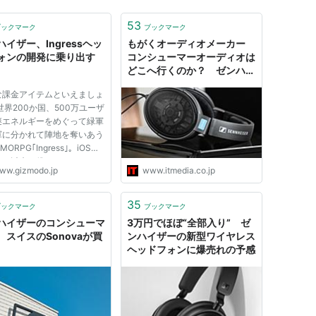
53
ブックマーク
ブックマーク
イザー、Ingressヘッ
もがくオーディオメーカー
ォンの開発に乗り出す
コンシューマーオーディオは
どこへ行くのか？ ゼンハイ
ザー、オンキヨーの身売りで
な課金アイテムといえましょ
考える
世界200か国、500万ユーザ
謎エネルギーをめぐって緑軍
軍に分かれて陣地を奪いあう
ORPG｢Ingress｣。iOS版
ース以来、僕もハマってしま
ww.gizmodo.jp
www.itmedia.co.jp
日夜近所のレジスタンスを相
XMPを撃ちあっています。
ートフォンというスキャナー
35
ブックマーク
ブックマーク
して世界を見る、という世界
ハイザーのコンシューマ
3万円でほぼ“全部入り” ゼ
..
、スイスのSonovaが買
ンハイザーの新型ワイヤレス
ヘッドフォンに爆売れの予感