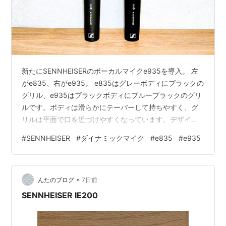
新たにSENNHEISERのボーカルマイクe935を導入。 左
がe835、右がe935。 e835はグレーボディにブラックの
グリル、e935はブラックボディにブルーブラックのグリ
ルです。ボディは滑らかにテーパーして持ちやすく、グ
リルは平面で口を近づけやすくなっています。デザイン
がよく気に入っています。 e935は、e835との価格差お
#
SENNHEISER
#
ダイナミックマイク
#
e835
#
e935
よそ3倍です。気軽には使えません笑。 e835は中国生産
の量産品ですが、e935は本国ドイツの生産品です。 価格
差や生産国以外に、e835とe935には明確な違いがあり
•
ます。 指向特性として、e835は側方や後方にも指向性が
んたのブログ
7日前
ありますが、e935はそこがある程度カッ…
SENNHEISER IE200