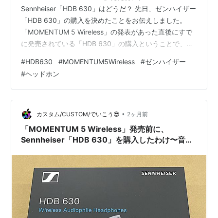
Sennheiser「HDB 630」はどうだ？ 先日、ゼンハイザー
「HDB 630」の購入を決めたことをお伝えしました。
「MOMENTUM 5 Wireless」の発表があった直後にすで
に発売されている「HDB 630」の購入ということで、意
外に思われるかもしれませんがこれまでのレビューや
#
HDB630
#
MOMENTUM5Wireless
#
ゼンハイザー
「MOMENTUM 5 Wireless」のバーチャル試聴動画をチ
#
ヘッドホン
ェックしての決断です。 恐らくは「MOMENTUM 5
Wireless」は低音強めの「MOMENTUM 4」の方向性で
来るだろう…と予想しての、「中･高音寄り」「繊細な
音」の「HDB 6…
•
カスタム/CUSTOM/でいこう😎
2ヶ月前
「MOMENTUM 5 Wireless」発売前に、
Sennheiser「HDB 630」を購入したわけ〜音場
の広さと低音量〜