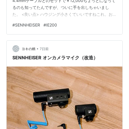
4.4mmケーブルとのセットで￥12,000ちょっとになって
るのも知ってたんですが、ついに手を出しちゃいまし
た。 <良い点> ハウジング小さくていいですねこれ。お
かげで耳にすっぽり収まります。異物感もかなり少な
#
SENNHEISER
#
IE200
め。IE100も持ってますがより収まりが良くてここは高ポ
イント。 遮音性もなかなか。曲流してると茶軸の音が聞
こえないくらい、曲がなくてもだいぶ遠くなります。
•
Youtubeの「BLACK LIPS」をAirPlay2接続した
ヨキの柄
7日前
SNOWSKY DISC経由で使ってみましたが、解像度もそこ
SENNHEISER オンカメラマイク（改造）
そこ…