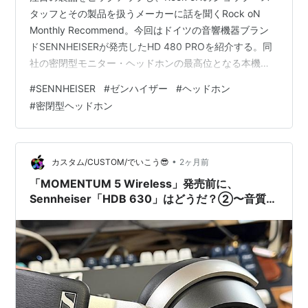
タッフとその製品を扱うメーカーに話を聞くRock oN
Monthly Recommend。今回はドイツの音響機器ブラン
ドSENNHEISERが発売したHD 480 PROを紹介する。同
社の密閉型モニター・ヘッドホンの最高位となる本機の
こだわりについて、ゼンハイザージャパンの吉原理氏と
#
SENNHEISER
#
ゼンハイザー
#
ヘッドホン
Rock oNの多田純氏に語ってもらった。 Text：Daisuke
#
密閉型ヘッドホン
Ito（Caminari INC） Photo：Chika Suzuki（except
＊） SENNHEISER HD 480 PRO オープン・プライス
（市場予想価格：69,300円前…
•
カスタム/CUSTOM/でいこう😎
2ヶ月前
「MOMENTUM 5 Wireless」発売前に、
Sennheiser「HDB 630」はどうだ？②〜音質フ
ァーストインプレッション編〜