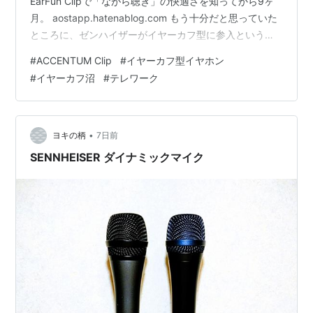
EarFun Clipで「ながら聴き」の快適さを知ってから9ヶ
月。 aostapp.hatenablog.com もう十分だと思っていた
ところに、ゼンハイザーがイヤーカフ型に参入というニ
ュースが飛び込んできました。あの音響ブランドが、こ
#
ACCENTUM Clip
#
イヤーカフ型イヤホン
の沼に本気で足を突っ込んできたということでしょう
#
イヤーカフ沼
#
テレワーク
か？ 「マイクで外を作る」のではなく、そもそも塞がな
い EarFun Clipを選んだ理由は単純です。耳を塞がないま
ま音楽を聴きたい、それだけです。 ですが今回
ACCENTUM Clipの情報を追っていて、…
•
ヨキの柄
7日前
SENNHEISER ダイナミックマイク