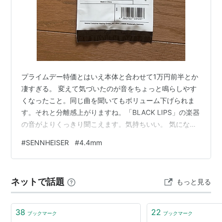
プライムデー特価とはいえ本体と合わせて1万円前半とか
凄すぎる。 変えて気づいたのが音をちょっと鳴らしやす
くなったこと。同じ曲を聞いてもボリューム下げられま
す。それと分離感上がりますね。「BLACK LIPS」の楽器
の音がよりくっきり聞こえます。気持ちいい。 気になる
のは3.5mmと同様のケーブル。タッチノイズがあるの
#
SENNHEISER
#
4.4mm
と、細くて絡みやすいところは使ってて気になります。
あとちょっと音がこもる感じ？でもこれしか使わなけれ
ば気にならないレベル。 トータルバランスは3.5mmのほ
ネットで話題
もっと見る
うがいいかも、と思いますがせっかくなのでしばらくは
主力で使ってみようと思います。
38
22
ブックマーク
ブックマーク