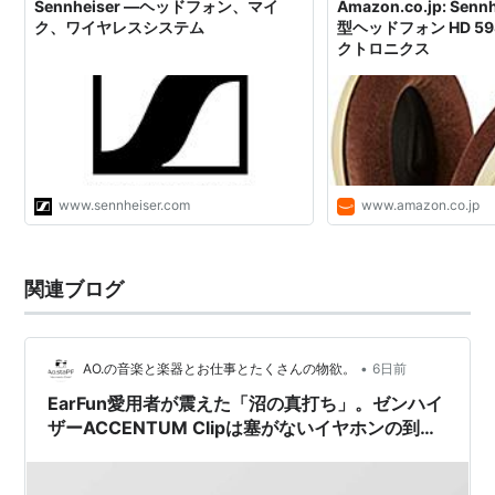
Sennheiser —ヘッドフォン、マイ
Amazon.co.jp: Sen
ク、ワイヤレスシステム
型ヘッドフォン HD 598
クトロニクス
www.sennheiser.com
www.amazon.co.jp
関連ブログ
•
AO.の音楽と楽器とお仕事とたくさんの物欲。
6日前
EarFun愛用者が震えた「沼の真打ち」。ゼンハイ
ザーACCENTUM Clipは塞がないイヤホンの到達
点か？