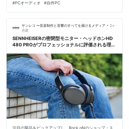
#
PCオーディオ
#
自作PC
ボード：ASUS ROG STRIX X870-A GAMING WIFI DAC
アンプ：TOPPING DX5 II スピーカー：Kanto …
•
サンレコ 〜音楽制作と音響のすべてを届けるメディア
2ヶ
月前
SENNHEISERの密閉型モニター・ヘッドホンHD
480 PROがプロフェッショナルに評価される理由
とは？ 〜開発秘話と使用感をインタビュー
注目の製品をピックアップし、Rock oNのショップ・ス