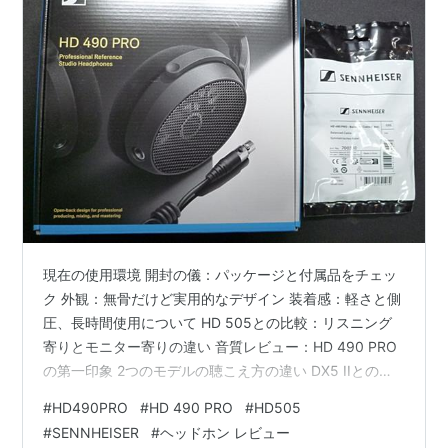
現在の使用環境 開封の儀：パッケージと付属品をチェッ
ク 外観：無骨だけど実用的なデザイン 装着感：軽さと側
圧、長時間使用について HD 505との比較：リスニング
寄りとモニター寄りの違い 音質レビュー：HD 490 PRO
の第一印象 2つのモデルの聴こえ方の違い DX5 IIとの相
性 気になった点 まとめ：HD 505ユーザーがHD 490
#
HD490PRO
#
HD 490 PRO
#
HD505
PROを追加してどうだったか 現在の使用環境 現在のPC
#
SENNHEISER
#
ヘッドホン レビュー
オーディオ環境は以下の通りです。 PC：自作PC マザー