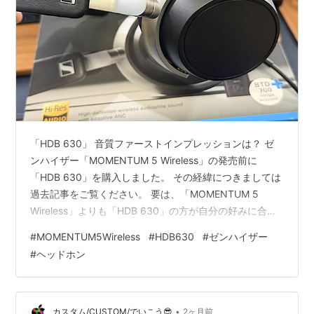
「HDB 630」 音質ファーストインプレッションは？ ゼ
ンハイザー「MOMENTUM 5 Wireless」の発売前に
「HDB 630」を購入しました。 その経緯につきましては
過去記事をご覧ください。 要は、「MOMENTUM 5
Wireless」よりも「HDB 630」の方が自分の好みに合う
だろう…ということです。 さて、音質のファーストイン
#
MOMENTUM5Wireless
#
HDB630
#
ゼンハイザー
プレッションは？ リンク 繊細さは感じる 音場の広さや
#
ヘッドホン
音の分離感が… まず始めに言うと、この「HDB 630」、
なかなか実力が高いです。 そして、予想通りに恐らくは
MOMENTUMシリーズよりは低音がスリムになってお
り、「5」よりもこちらを選択したこ…
•
カスタム/CUSTOM/でいこう😎
2ヶ月前