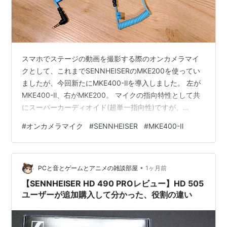
スマホでステージの動画を撮影する際のオンカメラマイ
クとして、これまでSENNHEISERのMKE200を使ってい
ましたが、今回新たにMKE400-Ⅱを導入しました。 左が
MKE400-Ⅱ、右がMKE200。 マイクの指向特性として共
にスーパーカーディオイド(超単一指向性)ですが、
MKE400-Ⅱには干渉管という筒がマイク前方に長く付い
#
オンカメラマイク
#
SENNHEISER
#
MKE400-Ⅱ
ていて側面からの音を拾い難くなっています。そのた
め、狙った方向の音を収音しやすくなっています。いわ
ゆるショットガンマイクです。 MKE400-Ⅱの内部構造。
•
最も奥にマイクがあり、その前方に干渉管が伸びてい
PCと音とゲームとアニメの雑談部屋
1ヶ月前
る。 一方、MKE200にはその干渉管が無いので、側面の
【SENNHEISER HD 490 PROレビュー】HD 505
音…
ユーザーが追加購入して分かった、役割の違い