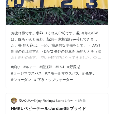
お疲れ様です。🤓🎣 りくれん(RR)です。🏝️ 今年のGW
は、嫁ちゃんと長野、新潟へ 家族旅行🚗💨してきまし
た。😄 釣り🎣は、一応、簡易的な準備をして、 ・DAY1
新潟の直江津方面 ・DAY2 長野の野尻湖 海釣りと湖（淡
水）釣りの両方、 空いた時間⁉️にやってきました。😊 今
回の記事📰は、この模様を、 楽しく書いてみたいっ、と
#
釣り
#
ルアー
#
直江津
#
LSJ
#
野尻湖
思いまぁす。✍️ ちなみに、DAY2野尻湖、前回来たのは
#
ラージマウスバス
#
スモールマウスバス
#
HMKL
昨年夏☀️ この釣行の模様は👇 rikuren.hatenablog.com ご
#
ジョーダン
#
I字系トップウォーター
興味おありの場合は、上記記事を是非チェック✅してみ
て下さい。☺️ １.DAY1 5/5(金)大潮 天気晴れ☀️ 嫁ちゃん
と新潟の上越…
•
楽AQUA〜Enjoy Fishing＆Stone Life〜
6年前
HMKL ベビーテール Jordan65 ブライド