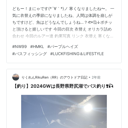
どもー！まにゃです(*´∀｀*)ノ 寒くなりましたね〜。 一
気に衣替えの季節になりましたね、人間は体調を崩しが
ちですけど、魚はどうなんでしょうね…？🐟🤔↓ポチッ
と頂けると嬉しいです 今回の目次 衣替え オリカラ詰め
合わせ 今回のルアー達 釣果写真 リンク 衣替え 寒くなっ
たので〜♪ 衣替えと、模様替え〜♪釣具コーナーもコタツ
#
NW99
#
HMKL
#
パープルヘイズ
机へ〜 スノコ棚も釣具満載になりました😉✨ コルクボー
#
バスフィッシング
#
LUCKFISHING＆LIFESTYLE
ドにはラッキークラフトのネットワークルアーとまだ使
用してないルアーやステッカー、替えスプールを陳列。
こうやってる時が一番楽しかったりするもんです😆⤴️
（来月には散らかってるでしょうケド）ここから今回の
•
りくれんRikuRen（RR）のアウトドア日記
2年前
釣具をチョイスし…
【釣り】2024GWは長野県野尻湖でバス釣り❣️🎣