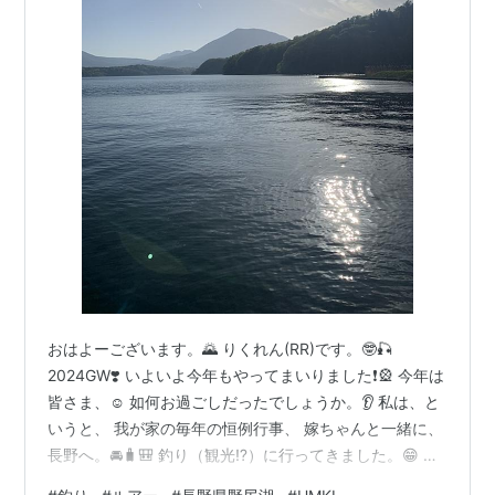
おはよーございます。🌄 りくれん(RR)です。🤓🎣
2024GW❣️ いよいよ今年もやってまいりました❗️🎡 今年は
皆さま、☺️ 如何お過ごしだったでしょうか。👂 私は、と
いうと、 我が家の毎年の恒例行事、 嫁ちゃんと一緒に、
長野へ。🚘🧳🎒 釣り（観光⁉️）に行ってきました。😁 新
潟方面にも行く事もあるのですが、 家族会議の結果🫵 諸