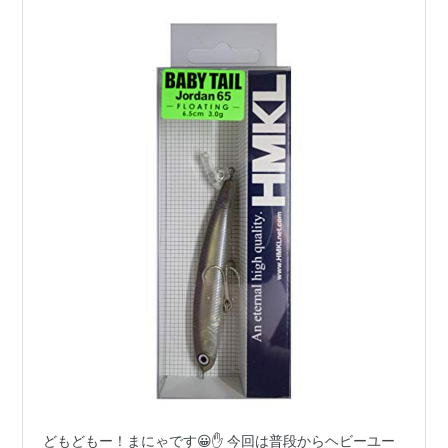
どもどもー！まにゃです😀✋ 今回は普段からヘビーユー