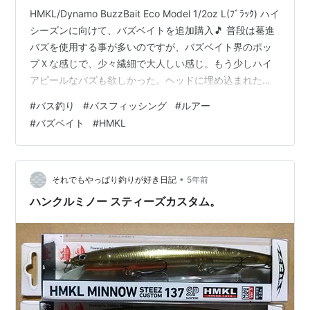
HMKL/Dynamo BuzzBait Eco Model 1/2oz L(ﾌﾞﾗｯｸ) ハイ
シーズンに向けて、バズベイトを追加購入🎵 普段は驀進
バズを使用する事が多いのですが、バズベイト界のポッ
プＸな感じで、少々繊細で大人しい感じ。もう少しハイ
アピールなバズも欲しかった。ヘッドに埋め込まれたブ
ラスビーズがアピールの元になっていて、ヘッドにペラ
#
バス釣り
#
バスフィッシング
#
ルアー
が当たり、心地よいアピールサウンドを奏でる仕組み。
#
バズベイト
#
HMKL
そしてコンパクトなボディーもボク好み。そのような理
由で、このハンクルのダイナモバズと相成りました。あ
の川村光大郎君も使っていますしね。 さて、後はボクが
使って釣るだけ👍
•
それでもやっぱり釣りが好き日記
5年前
ハンクルミノー スティーズカスタム。