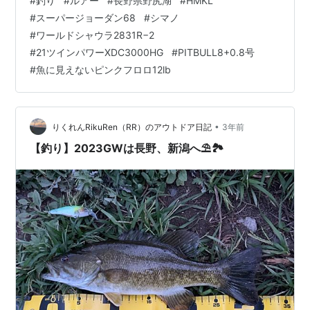
#
釣り
#
ルアー
#
長野県野尻湖
#
HMKL
事情から今年のGWは新潟方面への遠征は断念❗️ 長野の淡
#
スーパージョーダン68
#
シマノ
水オンリー1️⃣ ラージ＆スモールマウスバスの聖地❣️ 長野
#
ワールドシャウラ2831R−2
県の野尻湖 バス釣りに全集中してきました。💪 ちなみ
#
21ツインパワーXDC3000HG
#
PITBULL8+0.8号
に、昨年のGWの模様、 昨年GW明けに記事📰を公開して
#
魚に見えないピンクフロロ12lb
まして、 rikuren.hatenabl…
•
りくれんRikuRen（RR）のアウトドア日記
3年前
【釣り】2023GWは長野、新潟へ⛱️🏞️