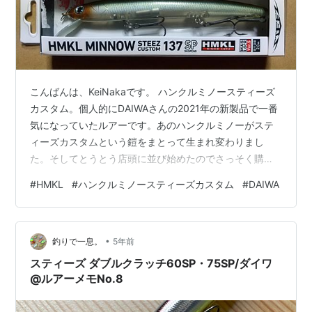
こんばんは、KeiNakaです。 ハンクルミノースティーズ
カスタム。個人的にDAIWAさんの2021年の新製品で一番
気になっていたルアーです。あのハンクルミノーがステ
ィーズカスタムという鎧をまとって生まれ変わりまし
た。そしてとうとう店頭に並び始めたのでさっそく購入
してきました。 ハンクルミノー スティーズカスタム ハ
#
HMKL
#
ハンクルミノースティーズカスタム
#
DAIWA
ンクルミノーと言えばハンドメイドルアー界のレジェン
ド、泉 和摩さんの代表作です。そんなハンクルミノーが
DAIWAさんの最新の技術を纏って新たに生まれ変わった
•
わけですから、当然気になりますよね。 全長は137mm、
釣りで一息。
5年前
サスペンドタイプで16.1g/フローティングタイプで14.5g
スティーズ ダブルクラッチ60SP・75SP/ダイワ
で、見た…
@ルアーメモNo.8