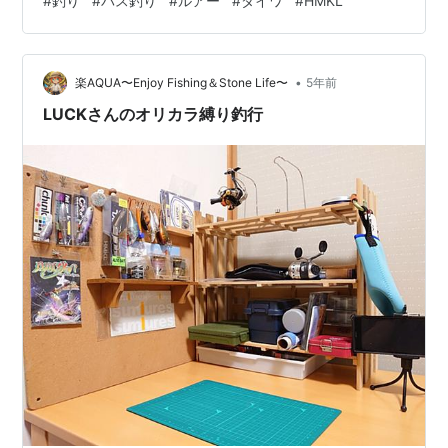
#
釣り
#
バス釣り
#
ルアー
#
ダイワ
#
HMKL
ね。 まだまだ気は抜けません。釣り場でも、ソーシャル
ディスタンスあるのみです。 スティーズ ダブルクラッチ
2021年の新製品で最も気になっていたのは、ダイワのハ
•
ンクルミノー・スティーズカスタムでした。 それが発売
楽AQUA〜Enjoy Fishing＆Stone Life〜
5年前
開始となりましたよ〜という釣具屋さんからのお知らせ
LUCKさんのオリカラ縛り釣行
が入ってい…