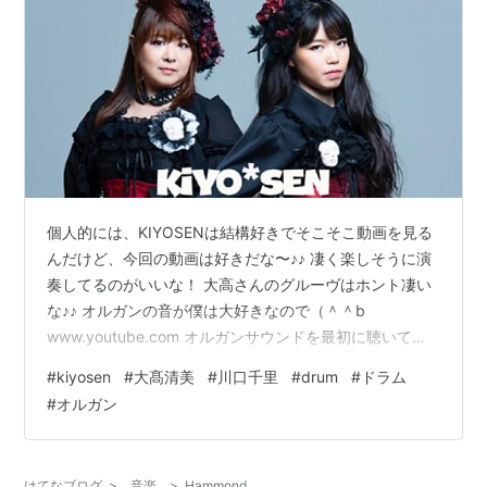
個人的には、KIYOSENは結構好きでそこそこ動画を見る
んだけど、今回の動画は好きだな〜♪♪ 凄く楽しそうに演
奏してるのがいいな！ 大高さんのグルーヴはホント凄い
な♪♪ オルガンの音が僕は大好きなので（＾＾b
www.youtube.com オルガンサウンドを最初に聴いて
「カッケー」と思ったのはパープルのジョン・ロードだ
#
kiyosen
#
大髙清美
#
川口千里
#
drum
#
ドラム
った。 それからは、Joey DeFrancescoさんのファンに
#
オルガン
なって今でもよく聴きます。 その流れ、、、というわけ
では無いんだけど日本では大高さんのオルガンが好きで
す♡ 千里ちゃんとのコンビがめっちゃ良い！！ 何回見て
はてなブログ
>
音楽
>
Hammond