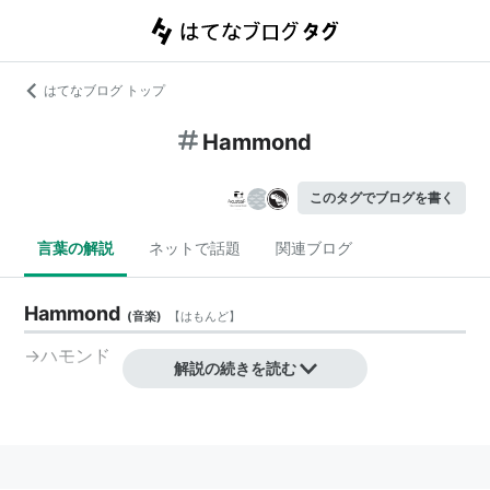
はてなブログ トップ
Hammond
このタグでブログを書く
言葉の解説
ネットで話題
関連ブログ
Hammond
(
音楽
)
【
はもんど
】
→
ハモンド
解説の続きを読む