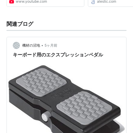
www.youtube.com
alestic.com
each region of each acc
want to run it. Since this..
関連ブログ
•
機材の沼地
5ヶ月前
キーボード用のエクスプレッションペダル