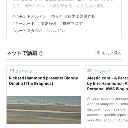
なく、自分の方へ「手繰り寄せる」ようなあの感覚。 音
楽を愛し、機材の質感にこだわりを持つ方なら、一度は
#
ハモンドオルガン
#
XK-4
#
鈴木楽器製作所
あの重厚なB-3サウンドに憧れたことがあるはずです。
#
キーボード
#
楽器好き
#
機材マニア
私は25年以上ドラムを継続していますが、ステージで本
#
ホームスタジオ
#
オルガン
物のハモンドが放つ「空気の濃さ」には、いつも圧倒さ
れてきました。 その濃密なサウンドを、現代のIT技術で
ポータブルに凝縮しようと試みたのが、このHAMMOND
ネットで話題
もっと見る
XK-4です。 伝統…
73
32
ブックマーク
ブックマーク
Richard Hammond presents Bloody
Alestic.com - A Per
Omaha (The Graphics)
by Eric Hammond · Al
Personal AWS Blog b
Hammond
Amazon recently announ
Access Analyzer, a useful 
discover if you have gra
access to specific types 
your AWS account. At th
Access Analyzer needs to