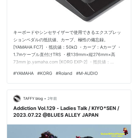
キーボードやシンセサイザーで使用できるエクスプレッ
ションペダルの抵抗値、カーブ、極性の備忘録。
[YAMAHA FC7] ・抵抗値：50kΩ ・カーブ：Aカーブ ・
1.7mケーブル直付けTRS ・横139mm×縦276mm×高
73mm jp.yamaha.com [KORG EXP-2] ・抵抗値：
50kΩ+100kΩ ・カーブ：Bカーブ ・極性：TRS ・横
#
YAMAHA
#
KORG
#
Roland
#
M-AUDIO
87mm×縦200mm×高91mm www.korg.com [Roland EV-
5] ・抵抗値：10kΩ+50kΩ ・カーブ：Bカーブ ・2mケー
ブル直付けTRS ・横86mm×縦200mm×高54mm
•
www.roland.com …
TAFFY blog
2年前
Addiction Vol.129 - Ladies Talk / KIYO*SEN /
2023.07.22 @BLUES ALLEY JAPAN