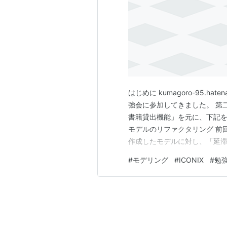
はじめに kumagoro-95.h
強会に参加してきました。 第
書籍貸出機能」を元に、下記を
モデルのリファクタリング 前
作成したモデルに対し、「延滞
ルを元にしたパッケージ・クラス
#
モデリング
#
ICONIX
#
勉
しました。 今回も色んな学びが
態のもの パッ…