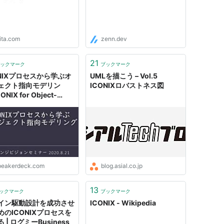
ita.com
zenn.dev
21
ックマーク
ブックマーク
ONIXプロセスから学ぶオ
UMLを描こう – Vol.5
ェクト指向モデリン
ICONIXロバストネス図
ONIX for Object-
nted
peakerdeck.com
blog.asial.co.jp
13
ックマーク
ブックマーク
イン駆動設計を成功させ
ICONIX - Wikipedia
めのICONIXプロセスを
 | ログミーBusiness