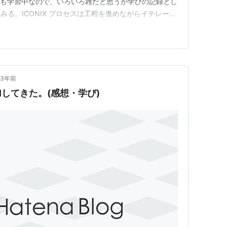
g Boot も学習中なので、いろいろ雑だと思うが学びの記録とし
る。ICONIX プロセスは工程を進めながらイテレーテ
様なので、上記記事でのアウトプットも一部変更して再度
居 作ろうとし…
3年前
してきた。(感想・学び)