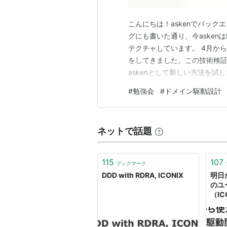
こんにちは！askenでバック
グにも書いた通り、今askenは
テクチャしています。 4月か
をしてきました。この技術検
askenとして新しい方法を試
いるミライトデザインから林宏
#
勉強会
#
ドメイン駆動設計
での活動での取り組みや学び
asken.connpass.com…
ネットで話題
115
107
ブックマーク
DDD with RDRA, ICONIX
明日
のユ
（IC