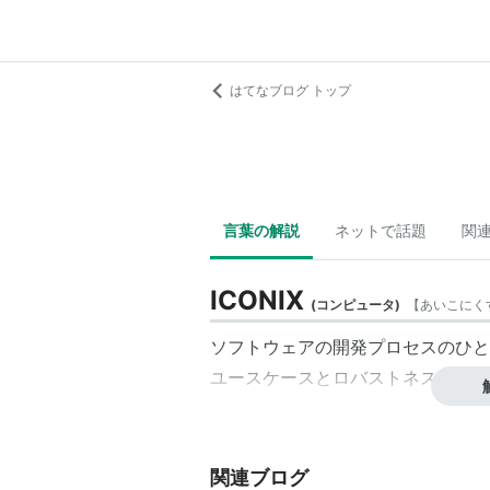
はてなブログ トップ
言葉の解説
ネットで話題
関
ICONIX
(
コンピュータ
)
【
あいこにく
ソフトウェアの開発プロセスのひと
ユースケースとロバストネス分析を
関連ブログ