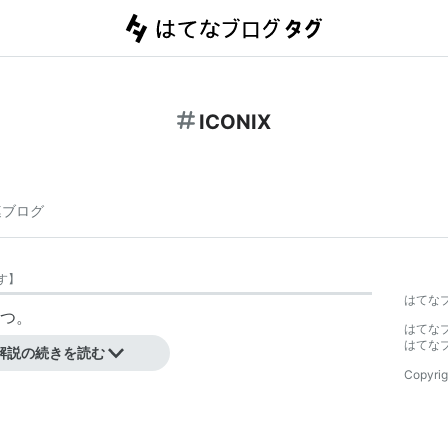
ICONIX
連ブログ
す
】
はてな
つ。
はてな
重視する。
はてな
解説の続きを読む
Copyrig