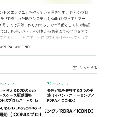
エンドのエンジニアをやっている澤路です。 以前のブロ
PHPで作られた既存システムをKotlinを使ってリアーキ
ら9月までは実際に作り始めるまでの準備として技術検証
証では、既存システムの分析から実装までのプロセスで
してきました。 そこで、一緒に技術検証をやってくれて
勝さん、鈴木ほげさんに参加していただいて、 これま
#
RDRA
#
ICONIX
を、それぞれの目線で発表する勉強会を行いました。
もっと見る
72
ブックマーク
ブックマーク
から使えるDDDのため
要件定義を整理する3つの手
ースケース駆動開発
法（イベントストーミング／
ONIXプロセス） - Qiita
RDRA／ICONIX）