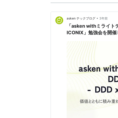
•
asken テックブログ
3年前
「asken withミライト
ICONIX」勉強会を開