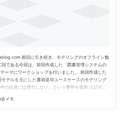
atenablog.com 前回に引き続き、モデリングのオフライン勉
二回である今回は、前回作成した「図書管理システムの
テーマにワークショップを行いました。 前回作成した
回モデルを元にした書籍返却ユースケースのモデリング
中の会員には貸出しない」という要件を追加 上記モデ
設計 これらを、ICONIXプロセスベースに分析・設計
強会メモ
あったのでメモでまとめます。 成果物 ※ 写真は最終形