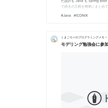
た設計も Java も Sprin
て続きの工程を簡単にまとめてみ
ィブに各図を洗練されていく
#
Java
#
ICONIX
この記事に貼り付ける。 紙芝
•
くまごろーのプログラミングメモ
モデリング勉強会に参加