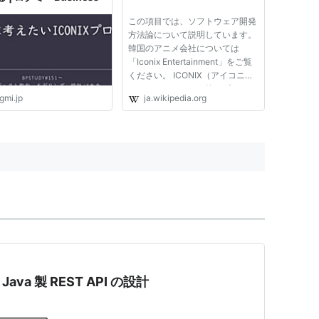
この項目では、ソフトウェア開発
方法論について説明しています。
韓国のアニメ会社については
「Iconix Entertainment」をご覧
ください。 ICONIX（アイコニク
ス）は、ラショナル統一プロセス
gmi.jp
ja.wikipedia.org
（RUP）、エクストリーム・プロ
グラミング（XP）、及びアジャ
イルソフトウェア開発よりも前か
ら存在するソフトウェア開発方法
論で...
ava 製 REST API の設計