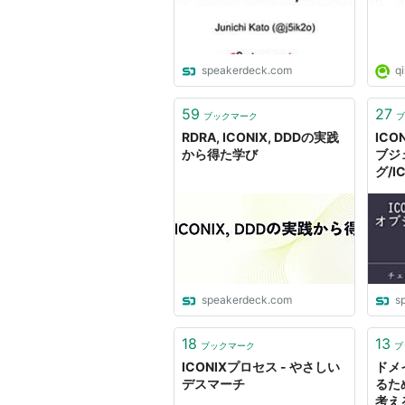
speakerdeck.com
qi
59
27
ブックマーク
ブ
RDRA, ICONIX, DDDの実践
IC
から得た学び
ブジ
グ/IC
Orie
speakerdeck.com
s
18
13
ブックマーク
ブ
ICONIXプロセス - やさしい
ドメ
デスマーチ
るた
考える