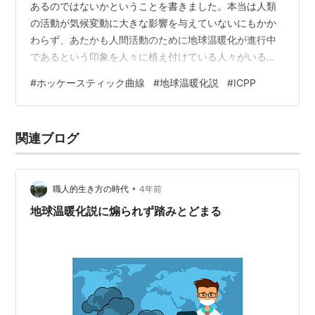
あるのではないかということを書きました。本当は人類
の活動が気候変動に大きな影響を与えていないにもかか
わらず、あたかも人間活動のために地球温暖化が進行中
であるという印象を人々に植え付けている人々がいると
いうことを。 地球温暖化説に煽られず踏みとどまる - ス
#
ホッケースティック曲線
#
地球温暖化説
#
ICPP
ペシャリストのすすめ (specialistbiz.jp) 地球温暖化説の
根拠となっているのは、 気候変動に関する政府間パネル
（Intergovernmental Panel on Climate Change、以下
関連ブログ
「IPCC」）の報告書になります。IPCCは、まず二酸化炭
素濃度が増えはじめた…
•
職人的生き方の時代
4年前
地球温暖化説に煽られず踏みとどまる