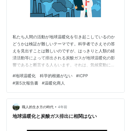
私たち人間の活動が地球温暖化を引き起こしているのか
どうかは検証が難しいテーマです。科学者でさえその答
えを見出すことは難しいのですが、はっきりと人類の経
済活動等によって排出される炭酸ガスが地球温暖化の影
響であると断言する人もいます。それは、気候変動に関
する政府間パネル（Intergovernmental Panel on Climate
#
地球温暖化 科学的根拠がない
#
ICPP
Change、以下「IPCC」）に参加している2,500名の専門
#
第5次報告書
#
温暖化商人
家です。 しかし、この専門家たちが主張していることは
本当に正しいのでしょうか。IPCCの第１次報告書が出た
のが1990年で二酸化炭素による地球温暖化を警告しはじ
めてから30年以上経過しました。しかし…
•
職人的生き方の時代
4年前
地球温暖化と炭酸ガス排出に相関はない