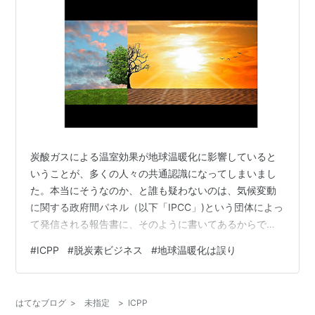
炭酸ガスによる温室効果が地球温暖化に影響していると
いうことが、多くの人々の共通認識になってしまいまし
た。本当にそうなのか、と誰も疑わないのは、気候変動
に関する政府間パネル（以下「IPCC」)という団体によっ
て発信される報告書に、そのように書いてあるからで
す。また、その報告書を引用して大手メディアが、同じ
#
ICPP
#
脱炭素ビジネス
#
地球温暖化は誤り
論調で地球温暖化の脅威を煽るので、多くの人は大手メ
ディアが報じることに間違いはないと信じようになりま
す。そして、地球温暖化脅威論の信念は、ますます強化
はてなブログ
>
未指定
>
ICPP
されることになります。 赤祖父俊一『正しく知る地球温