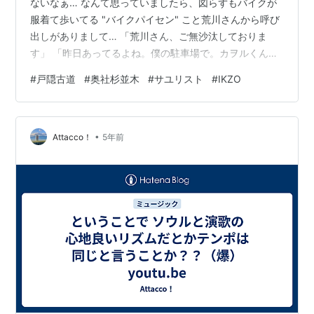
ないなぁ… なんて思っていましたら、図らずもバイクが
服着て歩いてる "バイクパイセン" こと荒川さんから呼び
出しがありまして… 「荒川さん、ご無沙汰しておりま
す」 「昨日あってるよね。僕の駐車場で。カヲルくんが
ファミチキ食べながら通りかかって」 「この度はお誘い
#
戸隠古道
#
奥社杉並木
#
サユリスト
#
IKZO
をいただき、誠にありがとうございます」 「いや、カヲ
ルくんがご飯に連れて行って貰いたいって、昨日」 「私
が行きたいお店、よく分かりましたねぇ」 「いやいや、
•
カヲルくんが『豊龍』のラーメンを食べたいって…まあ
Attacco！
5年前
いいか」 「ここの『コッテリ中華そば（背脂入）』は、
いつ食べてもハッ！とする…