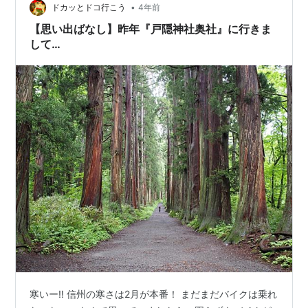
•
ドカッとドコ行こう
4年前
【思い出ばなし】昨年『戸隠神社奥社』に行きま
して…
寒いー‼ 信州の寒さは2月が本番！ まだまだバイクは乗れ