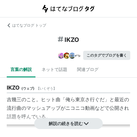
はてなブログ トップ
IKZO
このタグでブログを書く
言葉の解説
ネットで話題
関連ブログ
IKZO
(
ウェブ
)
【
いくぞう
】
吉幾三のこと。ヒット曲「俺ら東京さ行ぐだ」と最近の
流行曲のマッシュアップがニコニコ動画などで公開され
話題を呼んでいる。
解説の続きを読む