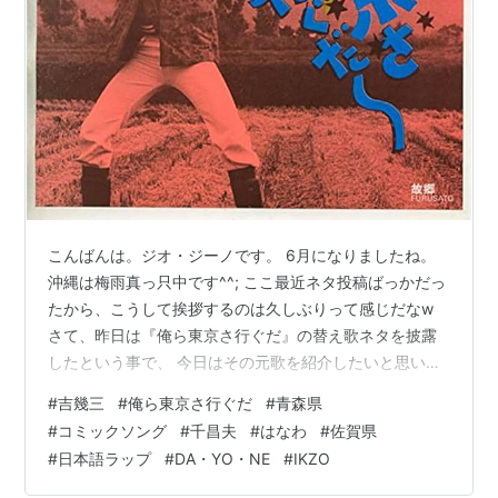
こんばんは。ジオ・ジーノです。 6月になりましたね。
沖縄は梅雨真っ只中です^^; ここ最近ネタ投稿ばっかだっ
たから、こうして挨拶するのは久しぶりって感じだなw
さて、昨日は『俺ら東京さ行ぐだ』の替え歌ネタを披露
したという事で、 今日はその元歌を紹介したいと思いま
す！ 吉幾三『俺ら東京さ行ぐだ』シングルジャケット
#
吉幾三
#
俺ら東京さ行ぐだ
#
青森県
www.youtube.com
#
コミックソング
#
千昌夫
#
はなわ
#
佐賀県
#
日本語ラップ
#
DA・YO・NE
#
IKZO