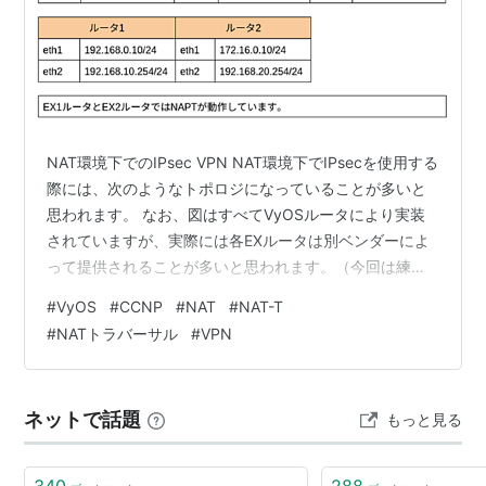
NAT環境下でのIPsec VPN NAT環境下でIPsecを使用する
際には、次のようなトポロジになっていることが多いと
思われます。 なお、図はすべてVyOSルータにより実装
されていますが、実際には各EXルータは別ベンダーによ
って提供されることが多いと思われます。（今回は練習
のためにVyOSを使用します） こちらのトポロジでは、
#
VyOS
#
CCNP
#
NAT
#
NAT-T
NATトラバーサルを使用してVPN通信を行うことが一般
#
NATトラバーサル
#
VPN
的です。 VyOSでは、NATトラバーサルはデフォルトで
有効になっているため、明示的にコマンドを指示する必
要はありません。ですが、次の点に注意して設定を行う
ネットで話題
もっと見る
必要があります。 local-address 今回はVPNゲ…
340
288