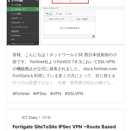
皆様、こんにちは！ネットワールドSE 西日本技術部の小
田です。 Fortinet社よりFortiOS 7.6.3においてSSL-VPN
の機能廃止が公式に発表されました。 docs.fortinet.com
FortiGateを利用している多くの方にとって、切り替えを
行うのは容易ではなく、今後、管理者の悩みの種となり
そうです。 「SSL-VPNで利用しているユーザー認証や二
#
Fortinet
#
IPSec
#
VPN
#
SSLVPN
要素認証が使えなくなるのでは？」と心配される方もい
らっしゃるでしょうが、ご安心ください。 費用をかけ
ず、VPNソフトの入れ替えもせずに、並行して切り替え
•
ることができます。 今回は、IPSec-VPNへの簡単な移行
ICT Diary
2年前
方法についてご…
Fortigate SiteToSite IPSec VPN ~Route Based