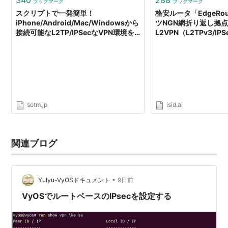
ブックマーク
ブックマーク
スクリプトで一発簡単！
格安ルータ「EdgeRo
iPhone/Android/Mac/Windowsから
ツNGN網折り返し拠
接続可能なL2TP/IPSecなVPN環境を
L2VPN（L2TPv3/IPSe
構築する
を構築する
sotm.jp
isid.ai
関連ブログ
•
Yulyu-VyOSドキュメント
9日前
VyOSでルートベースのIPsecを設定する