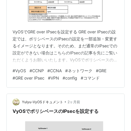
VyOSでGRE over IPsecを設定する GRE over IPsecの設
定では、ポリシベースのIPsecの設定を一部追加・変更す
るイメージとなります。そのため、まだ通常のIPsecでの
設定ができない場合はこちらのIPsecの記事を先にご覧い
ただくようお願いいたします。VyOSでポリシベースの
IPsecを設定する GRE over IPsecは次の手順で設定を行
#
VyOS
#
CCNP
#
CCNA
#
ネットワーク
#
GRE
います。 GREのトンネルインタフェースの作成・設定を
#
GRE over IPsec
#
VPN
#
config
#
コマンド
行う IKEグループを作成する ESPグループの作成をする
ピア定義の作成を行う (事前共有鍵の設定を行う) VPNイ
ンタフェースを指定する トンネル定義を作成する この手
順…
•
Yulyu-VyOSドキュメント
2ヶ月前
VyOSでポリシベースのIPsecを設定する