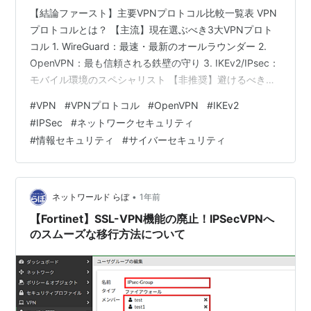
【結論ファースト】主要VPNプロトコル比較一覧表 VPN
プロトコルとは？ 【主流】現在選ぶべき3大VPNプロト
コル 1. WireGuard：最速・最新のオールラウンダー 2.
OpenVPN：最も信頼される鉄壁の守り 3. IKEv2/IPsec：
モバイル環境のスペシャリスト 【非推奨】避けるべきレ
ガシープロトコル 【用途別】最適なVPNプロトコルの選
#
VPN
#
VPNプロトコル
#
OpenVPN
#
IKEv2
び方 まとめ VPN（仮想プライベートネットワーク）を利
#
IPSec
#
ネットワークセキュリティ
用する上で、その心臓部とも言えるのが「VPNプロトコ
#
情報セキュリティ
#
サイバーセキュリティ
ル」です。どのプロトコルを選ぶかによって、通信の速
度、セキュリティの強度、そして安定性が大きく変わり
ます。 「たくさん種類があって、どれ…
•
ネットワールド らぼ
1年前
【Fortinet】SSL-VPN機能の廃止！IPSecVPNへ
のスムーズな移行方法について