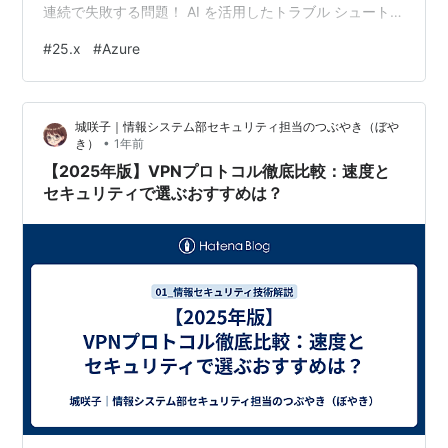
連続で失敗する問題！ AI を活用したトラブル シュートを
終えて トラブル #9：Azure との VPN 接続で IPsec
#
25.x
#
Azure
CHILD_SA rekey が連続で失敗する問題！ Azure との
IPsec VPN は仕事でたまに利用することがあるため随時
ではないものの必要な機能の一つになるのですが、いろ
城咲子｜情報システム部セキュリティ担当のつぶやき（ぼや
いろ…
•
き）
1年前
【2025年版】VPNプロトコル徹底比較：速度と
セキュリティで選ぶおすすめは？