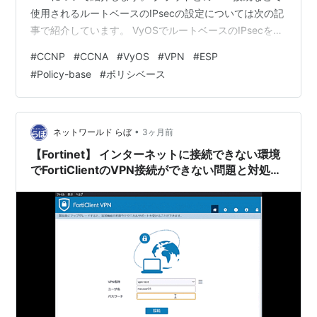
使用されるルートベースのIPsecの設定については次の記
事で紹介しています。 VyOSでルートベースのIPsecを設
定する ポリシベースのIPsec ポリシベースのIPsecでは次
#
CCNP
#
CCNA
#
VyOS
#
VPN
#
ESP
の手順で設定を行います。 IKEグループを作成する ESP
#
Policy-base
#
ポリシベース
グループを作成する ピア定義の作成を行う トンネル定義
を作成する VPNインタフェースを指定する （事前共有鍵
を設定する） それぞれ、Ciscoの設定と比べると次のよ
うになります。 Cisc…
•
ネットワールド らぼ
3ヶ月前
【Fortinet】 インターネットに接続できない環境
でFortiClientのVPN接続ができない問題と対処方
法