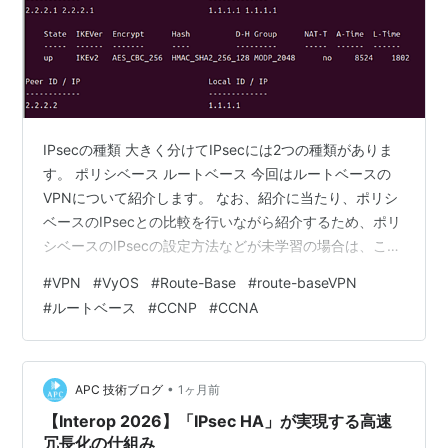
IPsecの種類 大きく分けてIPsecには2つの種類がありま
す。 ポリシベース ルートベース 今回はルートベースの
VPNについて紹介します。 なお、紹介に当たり、ポリシ
ベースのIPsecとの比較を行いながら紹介するため、ポリ
シベースのIPsecの設定方法などが未学習の場合は、こち
らの記事にて紹介をしていますので、先にご覧いただく
#
VPN
#
VyOS
#
Route-Base
#
route-baseVPN
ようお願いいたします。 VyOSでポリシベースのIPsecを
#
ルートベース
#
CCNP
#
CCNA
設定する ルートベースのIPsec ポリシベースのIPsecでは
次の手順で設定を行いました。 IKEグループを作成する
ESPグループを作成する ピア定義の作成を行う トンネル
定義の作成を行う VPNインタフ…
•
APC 技術ブログ
1ヶ月前
【Interop 2026】「IPsec HA」が実現する高速
冗長化の仕組み