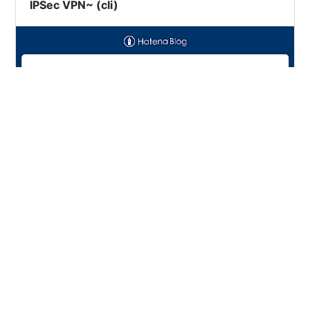
IPSec VPN~ (cli)
概要 トポロジー (PC).1---------.2[FW1].2-------
-.1[INTERNET].1--------.2[FW2].2---------.1(PC) |<------
----->| |<---------->| |<---------->| |<----------->
WAN1 WAN2 NW2 192.168.10.0/24 10.0.10.0/24
10.0.20.0/24 192.168.20.0/24 構成 Internet (CiscoRT)
I/F 0/0: WAN1 I/F 0/1: WAN2 FW1 (Fortigate) I/F wan:…
#
Fortinet
#
Fortigate
#
Security
#
NGFW
#
VPN
#
IPSec