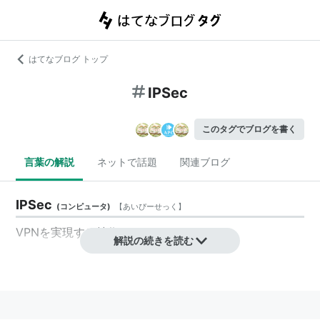
はてなブログ トップ
IPSec
このタグでブログを書く
言葉の解説
ネットで話題
関連ブログ
IPSec
(
コンピュータ
)
【
あいぴーせっく
】
VPNを実現する技術の一つ
解説の続きを読む