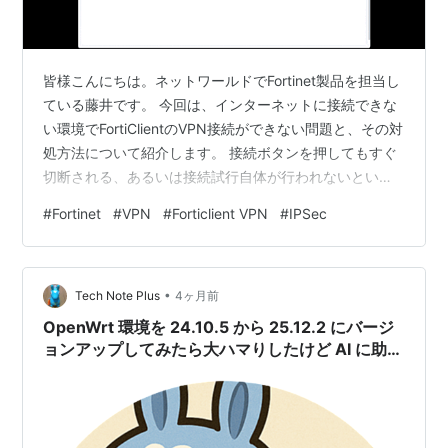
皆様こんにちは。ネットワールドでFortinet製品を担当し
ている藤井です。 今回は、インターネットに接続できな
い環境でFortiClientのVPN接続ができない問題と、その対
処方法について紹介します。 接続ボタンを押してもすぐ
切断される、あるいは接続試行自体が行われないといっ
たケースに該当します。 ※本記事執筆時のバージョン：
#
Fortinet
#
VPN
#
Forticlient VPN
#
IPSec
FortiClientVPN 7.4.3 （無償版） ■ 発生する現象 ■ 設定
方法 ① コンフィグのバックアップ ② コンフィグの編
集 ③ コンフィグのリストア ④ 動作確認 ■ 現象の原因
•
■ 参考 ■ まとめ 免責事項 ■ 発生する現象 インターネッ
Tech Note Plus
4ヶ月前
トに接続でき…
OpenWrt 環境を 24.10.5 から 25.12.2 にバージ
ョンアップしてみたら大ハマりしたけど AI に助け
てもらった話 (VPN 編)