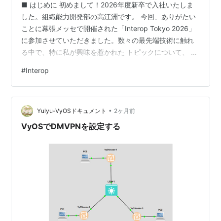
■ はじめに 初めまして！2026年度新卒で入社いたしま
した。組織能力開発部の高江洲です。 今回、ありがたい
ことに幕張メッセで開催された「Interop Tokyo 2026」
に参加させていただきました。数々の最先端技術に触れ
る中で、特に私が興味を惹かれた トピックについて、 学
びと自身の共有も兼ねてブログを書かせていただきま
#
Interop
す。 ※本記事は、Interop Tokyo 2026のセッションを現
地で視聴したエンジニアが、できる限り客観的にその内
容や感想を共有することを目的に作成いたしました。 技
•
術に関してもブログに関しても、まだまだ未熟な点が
Yulyu-VyOSドキュメント
2ヶ月前
多々ありますが、温かい目でお読みいただけますと幸い
VyOSでDMVPNを設定する
で…