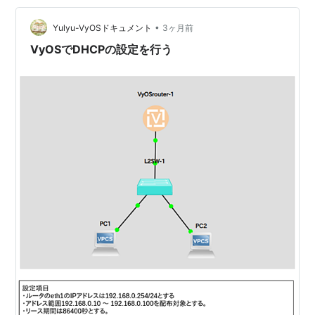
infra-as-code) で再説明 そのうえで実コマンド・version
•
番号・nftables ルール片で詰める 途中ところどころに …
Yulyu-VyOSドキュメント
3ヶ月前
VyOSでDHCPの設定を行う