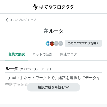
はてなブログ トップ
ルータ
このタグでブログを書く
言葉の解説
ネットで話題
関連ブログ
ルータ
(
コンピュータ
)
【
るーた
】
【router】ネットワーク上で、経路を選択してデータを
中継する装置。ルーター。
解説の続きを読む