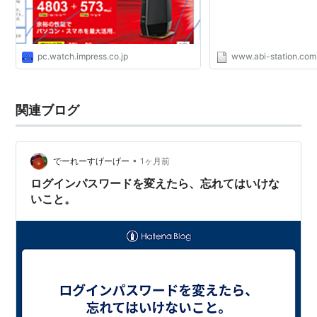
pc.watch.impress.co.jp
www.abi-station.com
関連ブログ
•
でーれーすげーげー
1ヶ月前
ログインパスワードを変えたら、忘れてはいけな
いこと。