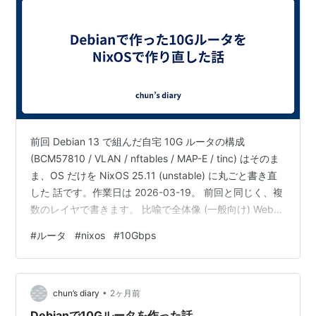
前回 Debian 13 で組んだ自宅 10G ルータの構成
(BCM57810 / VLAN / nftables / MAP-E / tinc) はそのま
ま、OS だけを NixOS 25.11 (unstable) に丸ごと書き直
した 話です。作業日は 2026-03-19。 前回と同じく、複
数のレイヤで書きます。 比喩で全体像 (一般向け) Web
系のエンジニアっぽい言い回し (Terraform / blue-green
#
ルータ
#
nixos
#
10Gbps
/ immutable / atomic) 実コマンド・version 番号・Nix モ
ジュール片 (ネットワーク・OS 系) NixOS の 基礎機能
(ser…
•
chun’s diary
2ヶ月前
Debianで10Gルータを作った話