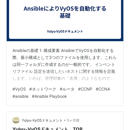
Ansibleの基礎 1. 構成要素 AnsibleでVyOSを自動化する
際、最小構成として3つのファイルを使用します。これら
は同一フォルダに作成するのが一般的です。 インベント
リファイル 設定を送信したいホストに関する情報を定義
します。いわば、管理対象の「名簿」のようなもので
す。主に、ホストのIPアドレス、ログイン情報、OSや方
#
VyOS
#
ネットワーク
#
ルータ
#
CCNP
#
CCNA
式を指定します。通常、ini形式のファイルを使用し、フ
#
ansible
#
Ansible Playbook
ァイル名は特に規定はありませんが、「hosts.ini」とする
のが一般的です。 IPアドレス 設定を送信したいホストの
IPアドレス。パラメータ名なしで直接記述します。 ユー
ザ名とパスワード ログイン情報です。ans…
•
Yulyu-VyOSドキュメント
5ヶ月前
Yulyu-VyOSドキュメント TOP