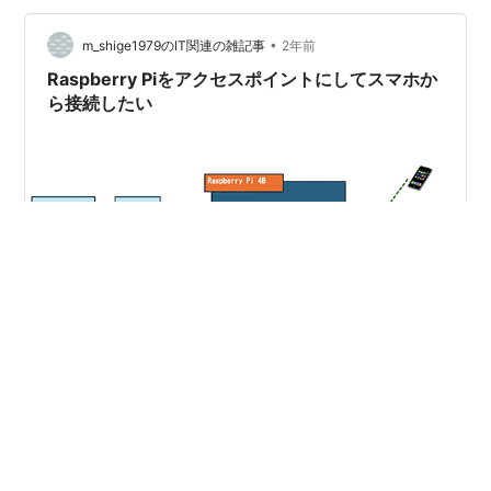
ちゃったりするのですが。 ･･･何が謎なんだ？ 知らん！
•
（こら） え゛～、ここの所、ブログのネタが、 私怨が多
m_shige1979のIT関連の雑記事
2年前
分に盛り込まれているように感じる方もいらっしゃると
Raspberry Piをアクセスポイントにしてスマホか
思いますが･･･ …
ら接続したい
やりたいこと 参考サイト Raspberry Pi で作る Wi-Fi ルー
タ Raspberry Pi 3 Model B+でCaptivePortal付きWifi AP
を構築する (BigQueryへの通信履歴記録付き)
#RaspberryPi - Qiita Raspberry Pi 3 を WiFi アクセス・
ポイント化する | 験なきものを思はずは ラズパイで作る
Wi-Fiアクセスポイントと、トラフィック計測 (ブリッジ