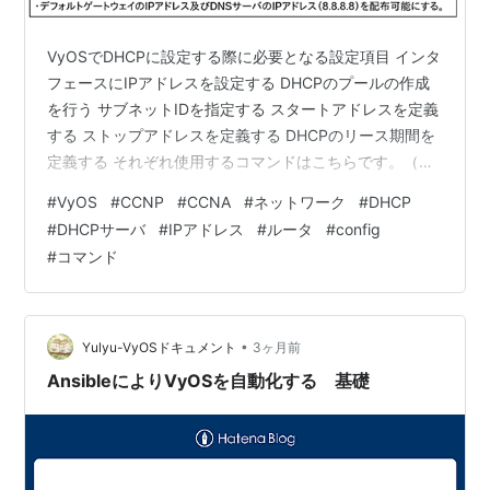
VyOSでDHCPに設定する際に必要となる設定項目 インタ
フェースにIPアドレスを設定する DHCPのプールの作成
を行う サブネットIDを指定する スタートアドレスを定義
する ストップアドレスを定義する DHCPのリース期間を
定義する それぞれ使用するコマンドはこちらです。（イ
ンタフェースへのIPアドレスは基礎なため省略します）
#
VyOS
#
CCNP
#
CCNA
#
ネットワーク
#
DHCP
設定項目 コマンド サブネットIDを指定する set service
#
DHCPサーバ
#
IPアドレス
#
ルータ
#
config
dhcp-server shared-network-name <ネットワーク名>
#
コマンド
subnet <ネットワークアドレス/プレフィックス>
subnet-id <サブネットID> スタートアドレスを…
•
Yulyu-VyOSドキュメント
3ヶ月前
AnsibleによりVyOSを自動化する 基礎