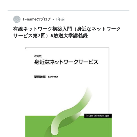
の実績も近年増加しているそうです。 サイトマップ 基礎
VyOS基本コマンド ルーティング関係 VyOSでOSPFを設
定する VyOSでBGPを設定する VyOSでVLAN間ルーテ…
•
F-nameのブログ
1年前
有線ネットワーク構築入門（身近なネットワーク
サービス第7回）#放送大学講義録