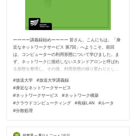
ーーーー講義録始めーーーー 皆さん、こんにちは。「身
近なネットワークサービス 第7回」へようこそ。前回
は、コンピューターの利用形態について学びました。ま
ず、ネットワークに接続しないスタンドアロンと呼ばれ
る形態を整理し、その後、利用形態の移り変わりとし
て、集中処理、分散処理、そしてクラウドコンピューテ
#
放送大学
#
放送大学講義録
ィングについて学習しました。その後、ユーティリティ
#
身近なネットワークサービス
コンピューティング、グリッドコンピューティング、ユ
#
ネットワークサービス
#
ネットワーク構築
ビキタスコンピューティングといった、クラウドコンピ
#
クラウドコンピューティング
#
有線LAN
#
ルータ
ューティングに関連する利用形態について考察しまし
#
分散処理
た。 今回の授業では、有線ネットワークに注目します。
実際のネットワーク構築において、有線ケーブルを用
い…
•
徒然草 ─ 青りんご ─
1年前