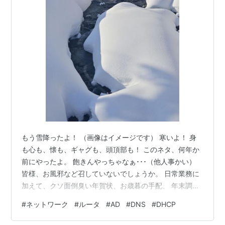
もう雪降ったよ！ （画像はイメージです） 寒いよ！ 身
も心も、懐も、ギャグも、頭頂部も！ このネタ、何年か
前にやったよ。 飽きんやっちゃなぁ･･･（他人事かい）
皆様、お風邪など召していないでしょうか。 日常業務に
加えて、クソ面倒臭い年賀状、お歳暮の手配、 年末調整
の準備、給与･賞与の計算、資金繰りと、 命を削りなが
#
ネットワーク
#
ルータ
#
AD
#
DNS
#
DHCP
ら、仕事に逃げ場のない毎日を過ごしている ちょちょ山
でございます。 で、またまた前回から謎と共に続いて来