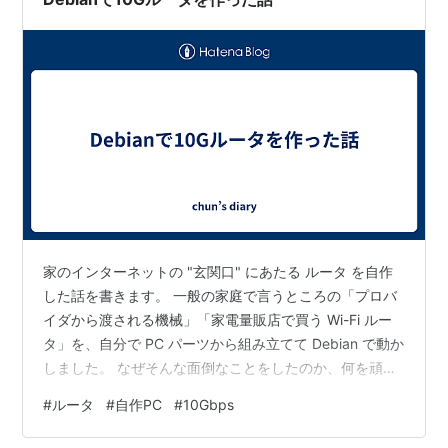
家のインターネットの "玄関口" にあたる ルータ を自作
した話を書きます。 一般の家庭で言うところの「プロバ
イダから渡される機械」「家電量販店で買う Wi-Fi ルー
タ」を、自分で PC パーツから組み立てて Debian で動か
しました。 なぜそんな面倒なことをしたのか、何を頑張
ったのか、どこに刺さってどう抜けたのかを、レイヤを
#
ルータ
#
自作PC
#
10Gbps
分けて書きます。 まず比喩で全体像 次にソフトウェアエ
ンジニアっぽい言い回し (K8s Namespace / CORS /