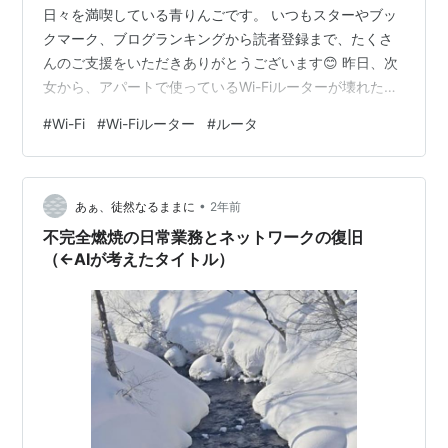
日々を満喫している青りんごです。 いつもスターやブッ
クマーク、ブログランキングから読者登録まで、たくさ
んのご支援をいただきありがとうございます😊 昨日、次
女から、アパートで使っているWi-Fiルーターが壊れたと
聞きました。 メーカーのエレ○ムに電話して聞いてたみ
#
Wi-Fi
#
Wi-Fiルーター
#
ルータ
たいですけど、待たされるし、対応が悪いし‥‥という話
でしたので、今回はバッファローの製品にしてみまし
た。 WSR-3000AX4P-BK、価格ドットコム最安値のコジ
•
マネットで8,679円（税込）でした。 あ、価格ドットコ
あぁ、徒然なるままに
2年前
ムでは、売れ筋ランキング一番の人気でもありました
不完全燃焼の日常業務とネットワークの復旧
ね。 2023年1…
（←AIが考えたタイトル）