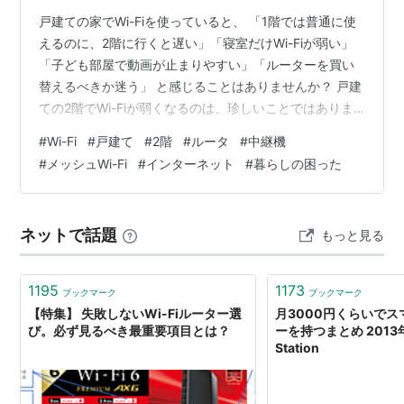
戸建ての家でWi-Fiを使っていると、 「1階では普通に使
えるのに、2階に行くと遅い」「寝室だけWi-Fiが弱い」
「子ども部屋で動画が止まりやすい」「ルーターを買い
替えるべきか迷う」 と感じることはありませんか？ 戸建
ての2階でWi-Fiが弱くなるのは、珍しいことではありま
せん。 ルーターからの距離、床や壁、階段、家具、家
#
Wi-Fi
#
戸建て
#
2階
#
ルータ
#
中継機
電、ルーターの置き場所などが関係して、2階まで電波が
#
メッシュWi-Fi
#
インターネット
#
暮らしの困った
届きにくくなることがあります。 ただし、2階でWi-Fiが
弱いからといって、すぐに回線やルーターを変える必要
があるとは限りません。 まずは、どこで遅くなるのか、
ネットで話題
もっと見る
ルーターの近くではどうなのか、2階のどの部屋で弱いの
かを確認する…
1195
1173
ブックマーク
ブックマーク
【特集】 失敗しないWi-Fiルーター選
月3000円くらいでス
び。必ず見るべき最重要項目とは？
ーを持つまとめ 2013年
Station