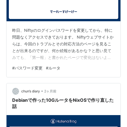
昨日、Niftyのログインパスワードを変更してから、特に
問題なくアクセスできております。 Niftyウェブサイトか
らは、今回のトラブルとその対応方法のページを見るこ
とが出来るのですが、何か続報があるかな？と思い見て
みても、「第一報」と書かれたページで変化はないよう
です。 念のため、そのページをすべてちゃんと読んでみ
#
パスワード変更
#
ルータ
ようと思い,上から順に読んでいくと・・・、 「ログイン
パスワードを変更すると、インターネット接続のための
ルーター等に設定しているパスワードも設定変更する必
•
要があります。」 おお、なるほどそうか。 ルーターに
chun’s diary
2ヶ月前
は、niftyにログインするためのパスワードが登録してあ
Debianで作った10GルータをNixOSで作り直した
ります。それを更新しな…
話