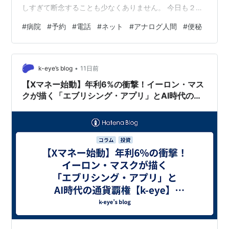
しすぎて断念することも少なくありません。 今日も２件
断念して結局、喘息で通院している呼吸器内科（内科も
#
病院
#
予約
#
電話
#
ネット
#
アナログ人間
#
便秘
あるので）に電話してみましたらネットで予約してくだ
さいと言われました。 手こずりましたが問診票もあって
るかわかりませんがなんとか予約は取れたみたいなので
•
月曜日に行ってきます。 ネット環境のない人はどうやっ
k-eye’s blog
11日前
て予約するんでしょうかね？私みたいにネットに弱い人
【Xマネー始動】年利6%の衝撃！イーロン・マス
は病院にも行けなくなりますね。 生きにくい…
クが描く「エブリシング・アプリ」とAI時代の通
貨覇権【k-eye】26/07/28