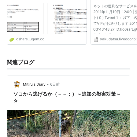
ネットの便利なサービス
2011年11月19日 12:00 
ト( 0 ) Tweet 1 ：
てVIPがお送りします 2011/
03:43:48.27 ID:ko6s
意外と気付かないからね。
oshare.jugem.cc
yakudatsu.livedoor.bi
http://10minutemail.com
x.html 十分だけ有...
関連ブログ
•
Mitiru's Diary
6日前
ソコから逃げるか（－－；）～追加の獣害対策～
☆