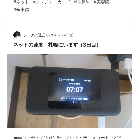
#
ネット
#
クレジットカード
#
耳鼻科
#
美容院
のこと。 で、ネットは復旧しました。 が、データー流出
#
全東信
もあり、夫はパスワード変更もしないといけなくなって
いました。 それと同時に、美容院へ予約を入れようと、
いつものようにホットペッパービューティーで予約を進
めていたら、ただいまクレジットカードが利用できない
•
シニアの退屈しのぎ
24日前
ので、現金払いのみになってますと表示…
ネットの速度 札幌にいます（3日目）
☁️雨は上がって道路は乾いていますテニスコートはどう