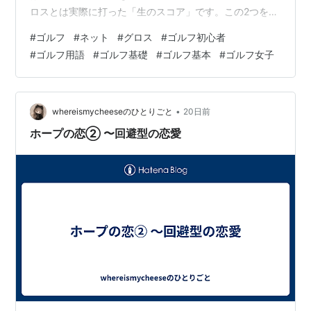
ロスとは実際に打った「生のスコア」です。この2つを理
解すると、コンペの結果の見え方がガラッと変わりま
#
ゴルフ
#
ネット
#
グロス
#
ゴルフ初心者
す。 この記事では、ネットとグロスの違い、ハンディキ
#
ゴルフ用語
#
ゴルフ基礎
#
ゴルフ基本
#
ゴルフ女子
ャップの仕組み、ダブルペリア方式、順位の決め方ま
で、中学生でもわかる言葉でじっくり解説していきま
す。 ゴルフネットとは何？基本概念とグロスとの違い ゴ
ルフにおけるネットスコアの定義 グロスとネットの違い
•
whereismycheeseのひとりごと
20日前
と関係性 ネットとグロスのスコア逆転現象が…
ホープの恋② 〜回避型の恋愛