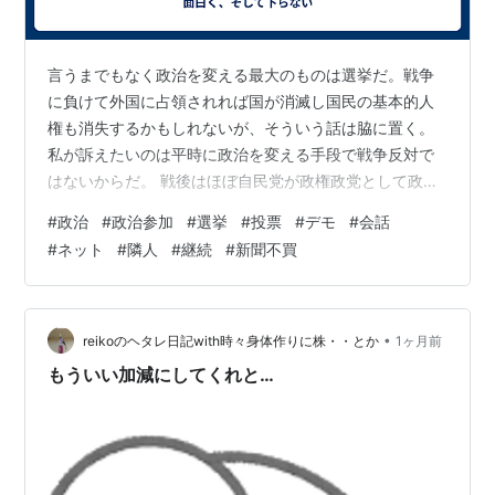
言うまでもなく政治を変える最大のものは選挙だ。戦争
に負けて外国に占領されれば国が消滅し国民の基本的人
権も消失するかもしれないが、そういう話は脇に置く。
私が訴えたいのは平時に政治を変える手段で戦争反対で
はないからだ。 戦後はほぼ自民党が政権政党として政治
を担ってきた。55年体制が終焉して細川内閣が発足する
#
政治
#
政治参加
#
選挙
#
投票
#
デモ
#
会話
までの自民党は悪くないものだった。公害や拉致問題を
#
ネット
#
隣人
#
継続
#
新聞不買
握り潰したり、米国に従属するなどはあったが、経済を
順調に成長させ国民を豊かにしてきたからだ。移民もあ
まり受け入れることなく問題は少なかった。 しかし政権
に返り咲いた橋本龍太郎内閣以降は小渕恵三内閣という
•
reikoのヘタレ日記with時々身体作りに株・・とか
1ヶ月前
例外はあるものの概ね落第だった。財務省と経団…
もういい加減にしてくれと…