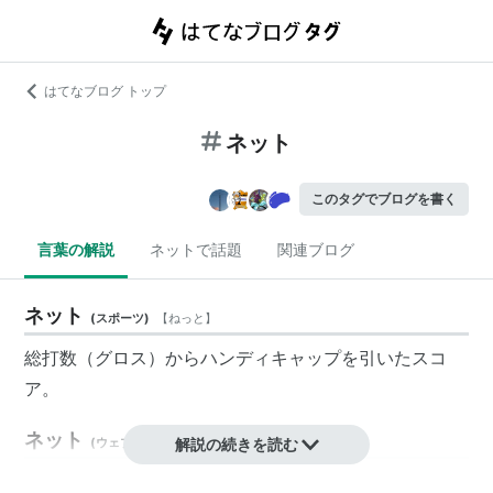
はてなブログ トップ
ネット
このタグでブログを書く
言葉の解説
ネットで話題
関連ブログ
ネット
(
スポーツ
)
【
ねっと
】
総打数（グロス）から
ハンディキャップ
を引いたスコ
ア。
ネット
(
ウェブ
)
【
ねっと
解説の続きを読む
】
インターネットの略語。