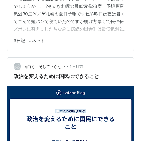
でしょうか、、⁉️そんな札幌の最低気温23度、予想最高
気温30度☀️／☔札幌も夏日予報ですね💦昨日は夜は暑く
て半そで短パンで寝ていたのですが明け方寒くて長袖長
ズボンに替えましたちなみに房総の田舎町は最低気温26
度、予想最高気温34度☀️｜☁️暑そうです💦wifiの速度、
#
日記
#
ネット
いかがですか⁉️繋がらなくなるとイライラしますよね😥
私は2拠点生活なのでポータブルwifiを使って田舎街暮ら
しと札幌生活に持ちあるいて使っています 札幌は都会で
•
す、全く問題なくストレスなし😊 房総の田舎町が問題で
面白く、そして下らない
1ヶ月前
す😥だいたいは使えるのですが、、時間帯によって滞る
政治を変えるために国民にできること
ことがありますそ…