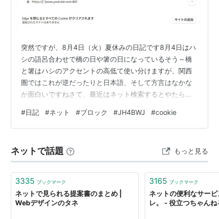
突然ですが、8月4日（火）夏休みの日記です8月4日はハ
シの語呂合わせで橋の日や箸の日になっているそう～橋
と箸はハシのアクセントの高低て使い分けますが、関西
圏ではこれが逆だったりと日本語、そして方言はなかな
か面白いですねさて、最近はネット検索するとやたら広
告が表示されるので、ブロックするためいろいろとやっ
#
日記
#
ネット
#
ブロック
#
JH4BWJ
#
cookie
てみましたそのあと、ブログを書こうとしたら、なぜか
はてなブログにアクセスできませんネットは普通にみら
れるのに、どうしたことでしょう～？パソコンに疎い自
ネットで話題
もっと見る
分にはサッパリわからずアセッターっ！冷や汗まで出て
来たので、熱中症のごとくしばし頭を冷やすことにしま
したしばらく休憩するとひらめきました、やはり気…
3335
3165
ブックマーク
ブックマーク
ネットで見られる提案書のまとめ |
ネットの便利なサービ
Webデザインのタネ
レ。 - 役立つちゃんね