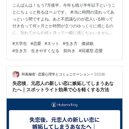
こんばんは！もう7月後半、今年も残り半年以下というこ
とにちょっと焦るほーぷです。 本当に時間の流れってあ
っという間ですよね。あと不思議なのが恋人いる時って
付き合って何ヶ月とか時間が立つのゆっくりに感じるの
に、別れてからの何ヶ月って一瞬に感じちゃいません？
あれってなんでなんだろう〜。 私は今好きなひと(Yく
#
大学生
#
恋愛
#
ネット
#
生き方 価値観
ん）がいて結構連絡取り合ってるんだけど、返信くると
#
生き方 生きやすくなる 前向き
#
回避型 恋愛
嬉しいし、返信こないとすぐ「変なこと言っちゃったか
な」「嫌われた？」「面倒がられた？」とかすぐ不安に
なってしまうの。Yくんだけじゃなくて、友達、同級生と
かにも思っちゃうんだけどね。そんなんだから人間関係
•
和風極密 · 恋愛心理学とコミュニケーション
22日前
苦手で面倒になって、大学でもぼっちしてるの…
失恋後、元恋人の新しい恋に嫉妬してしまうあな
たへ｜スポットライト効果で心を軽くする方法