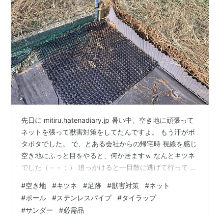
先日に mitiru.hatenadiary.jp 暑い中、空き地に頑張って
ネットを張って獣害対策をしてたんですよ。 もう汗がボ
タボタでした。 で、とある会社からの帰宅時 視線を感じ
空き地にふっと目をやると、何か居ますｗ なんとキツネ
でした（－－；） 追っかけると一目散に逃げて行って こ
の我が家が張ったネットと接する畑のネットの隙間から
#
空き地
#
キツネ
#
足跡
#
獣害対策
#
ネット
逃げました（－－；） ※足元の侵入防止マットは今日設
#
ポール
#
ステンレスパイプ
#
タイラップ
置 迷う事なくココから逃げたので、ネット施工後も出入
#
サンダー
#
必需品
りしてた模様。 なので手を打ちます。 ステンレスの