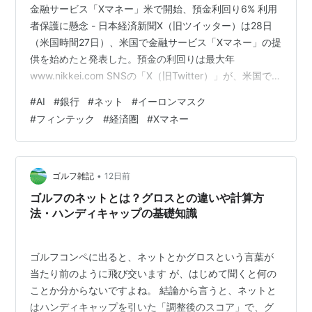
金融サービス「Xマネー」米で開始、預金利回り6% 利用
者保護に懸念 - 日本経済新聞X（旧ツイッター）は28日
（米国時間27日）、米国で金融サービス「Xマネー」の提
供を始めたと発表した。預金の利回りは最大年
www.nikkei.com SNSの「X（旧Twitter）」が、米国で金
融サービス「Xマネー」をスタートさせました。 「え、
#
AI
#
銀行
#
ネット
#
イーロンマスク
あのXが金融？」「しかも預金利回りが最高6%？」——
#
フィンテック
#
経済圏
#
Xマネー
そう驚かれた方も、少なくないはずです。 一見すると、
「SNS企業が急に畑違いの銀行業に手を出して大丈夫な
のか」「6%なんて、大赤字を垂れ流すだけではないか」
と思ってしまいます。ですが、元SEであり投資家でもあ
•
ゴルフ雑記
12日前
る視点…
ゴルフのネットとは？グロスとの違いや計算方
法・ハンディキャップの基礎知識
ゴルフコンペに出ると、ネットとかグロスという言葉が
当たり前のように飛び交います が、はじめて聞くと何の
ことか分からないですよね。 結論から言うと、ネットと
はハンディキャップを引いた「調整後のスコア」で、グ