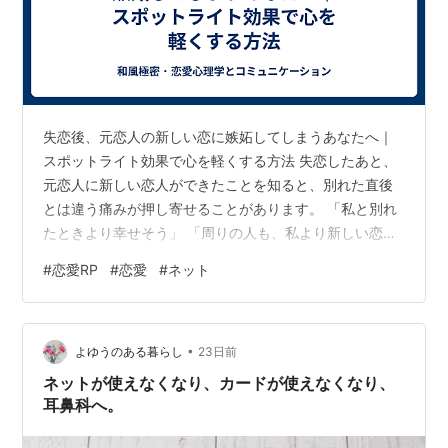
失恋後、元恋人の新しい恋に嫉妬してしまうあなたへ｜
スポットライト効果で心を軽くする方法 失恋したあと、
元恋人に新しい恋人ができたことを知ると、別れた直後
とは違う痛みが押し寄せることがあります。 「私と別れ
たときより幸せそう」 「周りの人も、私より新しい恋人
のほうが似合うと思っていそう」 「自分だけが失恋を引
#
恋愛RP
#
恋愛
#
ネット
きずっていて恥ずかしい」 「元恋人は、もう私のことな
ど完全に忘れたのかもしれない」 別れを受け入れようと
していたのに、SNSの写真や共通の友人の話をきっかけ
•
に、気持ちが振り出しへ戻ったように感じることもある
よゆうのある暮らし
23日前
でしょう。 相手の新しい恋を祝えない自分を、「心が狭
ネットが使えなくなり、カードが使えなくなり、
い」「未練がましい」と責めてしまう…
耳鼻科へ。